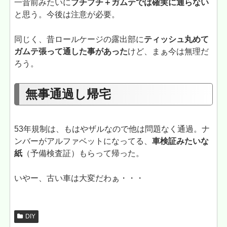
一昔前みたいに
プチプチ＋ガムテでは確実に通らない
と思う。今後は注意が必要。
同じく、昔ロールケージの露出部に
ティッシュ丸めて
ガムテ張って通した事があった
けど、まぁ今は無理だ
ろう。
無事通過し帰宅
53年規制は、もはやザルなので他は問題なく通過。ナ
ンバーがアルファベットになってる、
車検証みたいな
紙
（予備検査証）もらって帰った。
いやー、古い車は大変だわぁ・・・
DIY