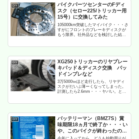
バイクパーツセンターのFディ
DIY
スク（セロー225/トリッカー用
15号）に交換してみた
105000km突破したマイバイク・・・さ
すがにフロントのブレーキディスクが
もう限界。社外品などを検討した結
果、バイクパーツセンターの15号をチ
ョイス。付けてみた記録。もくじ マイ
バイクの現状 今回検討した部品（社外
品等） 商品到着 見た目...
XG250トリッカーのリヤブレー
DIY
キパッド＆ディスク交換 パッ
ドインプレなど
3万5000㎞ほど走行したら、リヤディ
スクがだいぶ薄ーくなってしまった。
計測したら2.6mm・・・ヤバい。とい
うことで、4回目のリヤパッド交換つい
でに、ディスクも交換してみた。ブレ
ーキの選びかた、交換作業などで気づ
いた点をメモっておこう・・...
バッテリーマン（BMZ7S）賞
DIY
味期限18ヵ月で終了か・・・い
や、このバイクが終わったの
か？
今年に入ってから、どうも始動周りが