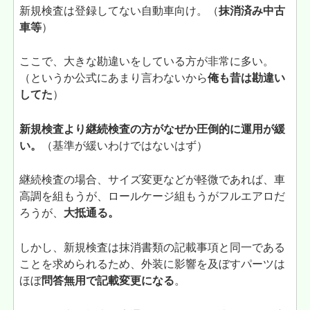
新規検査は登録してない自動車向け。（
抹消済み中古
車等
）
ここで、大きな勘違いをしている方が非常に多い。
（というか公式にあまり言わないから
俺も昔は勘違い
してた
）
新規検査より継続検査の方がなぜか圧倒的に運用が緩
い。
（基準が緩いわけではないはず）
継続検査の場合、サイズ変更などが軽微であれば、車
高調を組もうが、ロールケージ組もうがフルエアロだ
ろうが、
大抵通る。
しかし、新規検査は抹消書類の記載事項と同一である
ことを求められるため、外装に影響を及ぼすパーツは
ほぼ
問答無用で記載変更になる
。