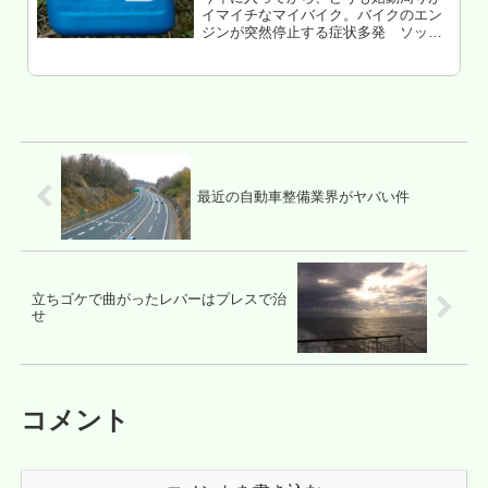
イマイチなマイバイク。バイクのエン
ジンが突然停止する症状多発 ソッコ
ーDIYで治す最近急激に、スターター
の回りが弱体化。まー、普通に考えて
原因は18か月前に交換した激安中華バ
ッテリーが終わった。バイク（YA...
最近の自動車整備業界がヤバい件
立ちゴケで曲がったレバーはプレスで治
せ
コメント