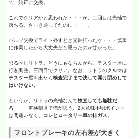
で、純正に交換。
これでクリアかと思われた・・・が、二回目は光軸で
落ちる。さっき通ってたのに・・・。
バルブ交換でライト外すとき光軸狂ったか・・・慎重
に作業したから大丈夫だと思ったのが甘かった。
恐るべしリトラ。どうにもならんから、テスター屋に
行き調整。三回目でクリア。なお、リトラのクルマは
テスター屋を出たら
検査完了まで決して開け閉めして
はいけない。
というか、リトラの光軸なんて
検査しても無駄だ
ろ
・・・車検制度で俺が思う、2大意味不明ポイント
は間違いなく、
コレとロータリー車の排ガス
。
フロントブレーキの左右差が大きく