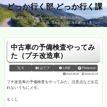
どっか行く部.どっか行く課
バイク、鉄道、クルマ、フェリーなどで、群馬から日本のどっかに行った記
録。忘れちゃう前に全部書いとく系ブログ。
中古車の予備検査やってみ
た（プチ改造車）
X
はてブ
LINE
Pinterest
2014.09.04
2020.03.24
プチ改造車の予備検査をやってみた。注意点などを忘
れないうちにメモ。
もくじ