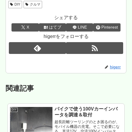
DIY
クルマ
シェアする
X
はてブ
LINE
Pinterest
higerrをフォローする
higerr
関連記事
バイクで使う100Vカーインバ
DIY
ータを調達＆取付
超長距離ツーリングのとき困るのが、
モバイル機器の充電。そこで必要にな
る、直流12V→交流100Vインバータ。