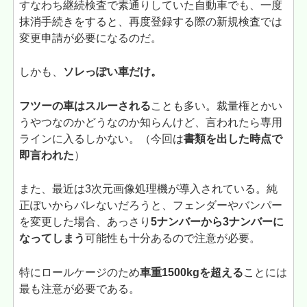
すなわち継続検査で素通りしていた自動車でも、一度
抹消手続きをすると、再度登録する際の新規検査では
変更申請が必要になるのだ。
しかも、
ソレっぽい車だけ。
フツーの車はスルーされる
ことも多い。裁量権とかい
うやつなのかどうなのか知らんけど、言われたら専用
ラインに入るしかない。（今回は
書類を出した時点で
即言われた
）
また、最近は3次元画像処理機が導入されている。純
正ぽいからバレないだろうと、フェンダーやバンパー
を変更した場合、あっさり
5ナンバーから3ナンバーに
なってしまう
可能性も十分あるので注意が必要。
特にロールケージのため
車重1500kgを超える
ことには
最も注意が必要である。