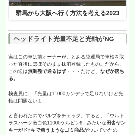
群馬から大阪へ行く方法を考える2023
ヘッドライト光量不足と光軸がNG
実はこの車は前オーナーが、とある陸運局で車検を取
った直後にほぼそのまま抹消登録したもの。だから、
この辺は
無調整で通るはず
・・・だけど、
なぜか落ち
る。
検査員に、「光量は11000カンデラで足りないけど光
軸は問題ないよ」
と言われたのでバルブをチェック。すると、「ウルト
ラスパーク激白色11000ケルビン!!」みたいな
田舎ヤン
キーがド○キで買うようなゴミ商品
がついていたの