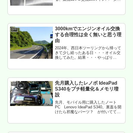
個人的には必須アイテム。でも、バイ
ク用というのは今まで見たことが無
い・・・だから、クルマ用を流用する
んだけど、バイクで使うとぶっ壊れ...
3000kmでエンジンオイル交換
DIY
する合理性は全く無いと思う理
由
2024年、西日本ツーリングから帰って
きて少し経ったある日・・・オイル交
換してみた。結果・・・やっぱり
3000kmでオイル交換をススメてくるの
は、疑問しか無い（特にクルマ）。も
くじ 走行実績 バイクの状況（使い方）
抜いた結果 まとめエンジ...
先月購入したレノボ IdeaPad
DIY
S340をプチ軽量化＆メモリ増
設
先月、モバイル用に購入したノート
PC Lenovo IdeaPad S340。裏蓋を開
けたら邪魔なパーツ？ が付いてて軽
量化できそうだった・・・てことで、
やってみた。ついでにメモリ増設もし
てみた。という話。もくじ 裏蓋が開け
にくい 50gの...