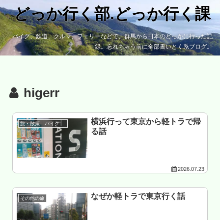
どっか行く部.どっか行く課
バイク、鉄道、クルマ、フェリーなどで、群馬から日本のどっかに行った記
録。忘れちゃう前に全部書いとく系ブログ。
higerr
横浜行って東京から軽トラで帰
旅・散策 バイク以外
る話
2026.07.23
なぜか軽トラで東京行く話
その他の旅