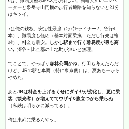
6は、難易度極みMAXだが楽しい。高輪支所のエレベ
ーターと泉岳寺山門横の歩行者通路を知らないと21分
はキツイ。
7は俺の鉄板。安定性最強（毎時Fライナー2、急行4
本）、難易度も低め（基本対面乗換、ただし行先は複
雑）、料金も最安
。しかし駅まで行く難易度が最も高
い。
深谷～比企郡の土地勘が無いと無理。
てことで、やっぱり
森林公園かね
。行田も考えたんだ
けど、JRの駅と車両（特に東京側）は、夏あちーから
やめた。
あと
JRは料金を上げるくせにダイヤが劣化し、更に乗
客（観光客）が増えててウザイ&腹立つから乗らぬ
（私鉄は明らかに減ってる）。
俺は東武に乗るんやッ。