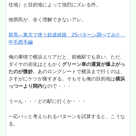
住地）と目的地によって強烈にズレる件。
他県民が、全く理解できないアレ。
群馬⇔東京で使う鉄道経路 25パターン調べてみた
中毛西毛編
俺の事情で横浜エリアだと、前橋駅でも良い。ただ、
ダイヤの劣化はともかく
グリーン車の運賃が爆上がっ
たのが微妙
。あのロングシートで横浜まで行くのは、
さすがにケツが痛すぎる。そもそも俺の目的地は
横浜
っつーより関内
なので・・・
うーん・・・どの駅に行くか・・・
一応パッと考えられるパターンを試算すると、こうな
る。