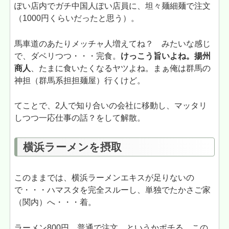
ぽい店内でガチ中国人ぽい店員に、坦々麺細麺で注文
（1000円くらいだったと思う）。
馬車道のあたりメッチャ人増えてね？ みたいな感じ
で、ダベリつつ・・・完食。
けっこう旨いよね。揚州
商人
、たまに食いたくなるヤツよね。まぁ俺は群馬の
神担（群馬系担担麺屋）行くけど。
てことで、2人で知り合いの会社に移動し、マッタリ
しつつ一応仕事の話？をして解散。
横浜ラーメンを摂取
このままでは、横浜ラーメンエキスが足りないの
で・・・ハマスタを完全スルーし、単独でたかさご家
（関内）へ・・・着。
ラーメン800円。普通で注文。というかポチる。この