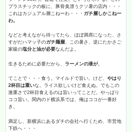
プラスチックの板に、豚骨臭漂うクソ暑の店内・・・
これはカジュアル層こねーわ・・・
ガチ層しかこねー
わ。
などと考えながら待ってたら、ほぼ満席になった、さ
すがだハマッ子の
ガチ麺層
。この暑さ、逆にたかさご
家級の
塩分と油が必要
なんだよ。
生きるために必要だから、
ラーメンの液が
。
てことで・・・食う。マイルドで旨い。けど、
やはり
2杯目は重い
な。ライス欲しいけど食えぬ。でもこの
激重さで2杯目食えるのは旨いってことだ。やっぱり
ココ旨い。関内のド横浜系では、俺はココが一番好
き。
満足し、新横浜にあるダチの会社へ行くため、市営地
下鉄へ・・・