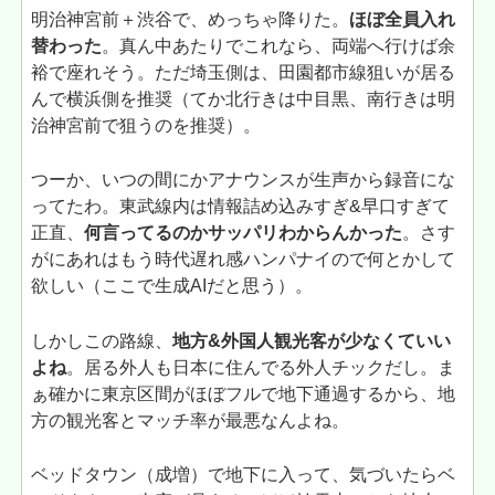
明治神宮前＋渋谷で、めっちゃ降りた。
ほぼ全員入れ
替わった
。真ん中あたりでこれなら、両端へ行けば余
裕で座れそう。ただ埼玉側は、田園都市線狙いが居る
んで横浜側を推奨（てか北行きは中目黒、南行きは明
治神宮前で狙うのを推奨）。
つーか、いつの間にかアナウンスが生声から録音にな
ってたわ。東武線内は情報詰め込みすぎ&早口すぎて
正直、
何言ってるのかサッパリわからんかった
。さす
がにあれはもう時代遅れ感ハンパナイので何とかして
欲しい（ここで生成AIだと思う）。
しかしこの路線、
地方&外国人観光客が少なくていい
よね
。居る外人も日本に住んでる外人チックだし。ま
ぁ確かに東京区間がほぼフルで地下通過するから、地
方の観光客とマッチ率が最悪なんよね。
ベッドタウン（成増）で地下に入って、気づいたらベ