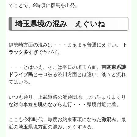
てことで、9時頃に群馬を出発。
埼玉県境の混み えぐいね
伊勢崎方面の混みは・・・まぁまぁ普通にえぐい。
ト
ラック多すぎ
でヤバイ。
・・・とはいえ、そこは平日の埼玉方面。
南関東系謎
ドライブ民
とモロ被る渋川方面とは違い、淡々と流れ
てはいる。
いつも通り、上武道路の流通団地、ぶっ詰まりまくり
な対向車線を眺めながら走行・・・県境付近に着。
ここも令和時代、毎度お約束事項になった
激混み
。最
近の埼玉県境方面の混み、えぐすぎる。