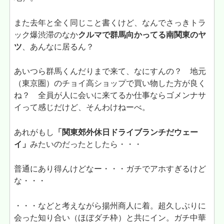
また去年と全く同じこと書くけど、なんでさっきトラ
ック爆渋滞のなか
クルマで群馬向かってる南関東のヤ
ツ
、あんなに居るん？
あいつら群馬くんだりまで来て、なにすんの？ 地元
（東京圏）のチョイ高ショップで買い物した方が良く
ね？ 全員が人に会いに来てるか仕事ならゴメンナサ
イって感じだけど、そんわけねーべ。
あれがもし
「関東郊外休日ドライブランチだウェー
イ」
みたいのだったとしたら・・・
普通にあり得んけどなー・・・ガチでアホすぎるけど
な・・・
・・・などと考えながら揚州商人に着。超久しぶりに
会った知り合い（ほぼダチ枠）と共にイン。ガチ中華