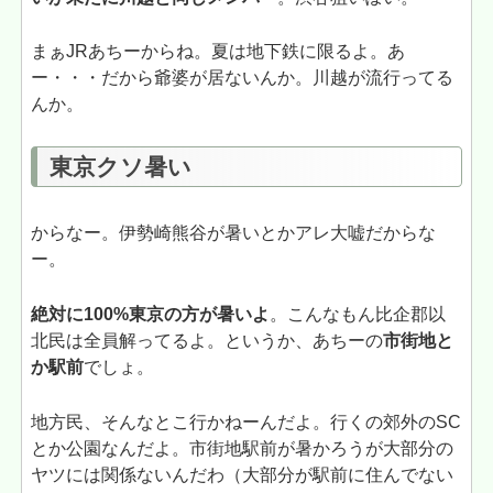
まぁJRあちーからね。夏は地下鉄に限るよ。あ
ー・・・だから爺婆が居ないんか。川越が流行ってる
んか。
東京クソ暑い
からなー。伊勢崎熊谷が暑いとかアレ大嘘だからな
ー。
絶対に100%東京の方が暑いよ
。こんなもん比企郡以
北民は全員解ってるよ。というか、あちーの
市街地と
か駅前
でしょ。
地方民、そんなとこ行かねーんだよ。行くの郊外のSC
とか公園なんだよ。市街地駅前が暑かろうが大部分の
ヤツには関係ないんだわ（大部分が駅前に住んでない