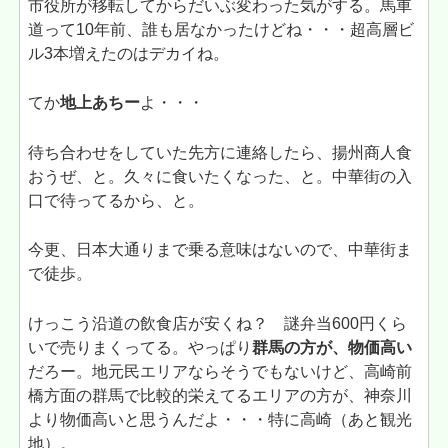
市役所が移転してからだいぶ変わった気がする。馬車
道って10年前、誰も居なかったけどね・・・超高層ビ
ル3本増えたのはデカイね。
てか
地上あちー
よ・・・
待ち合わせをしていた先方に連絡したら、揚州商人食
おうぜ、と。久々に食いたくなった、と。中華街の入
口で待ってるから、と。
今更、日本大通りまで乗る意味はないので、中華街ま
で徒歩。
けっこう沿道の飲食店が安くね？ 謎弁当600円くら
いで売りまくってる。やっぱり
群馬の方が、物価高い
だろー。地元民エリアならそうでもないけど、高崎前
橋方面の群馬で比較的栄えてるエリアの方が、神奈川
より物価高いと思うんだよ・・・特に高崎（あと観光
地）。