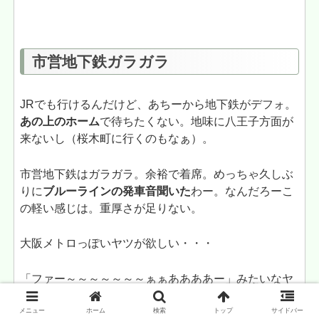
市営地下鉄ガラガラ
JRでも行けるんだけど、あちーから地下鉄がデフォ。
あの上のホーム
で待ちたくない。地味に八王子方面が
来ないし（桜木町に行くのもなぁ）。
市営地下鉄はガラガラ。余裕で着席。めっちゃ久しぶ
りに
ブルーラインの発車音聞いた
わー。なんだろーこ
の軽い感じは。重厚さが足りない。
大阪メトロっぽいヤツが欲しい・・・
「ファー～～～～～～～ぁぁああああー」みたいなヤ
ツが欲しい。
メニュー
ホーム
検索
トップ
サイドバー