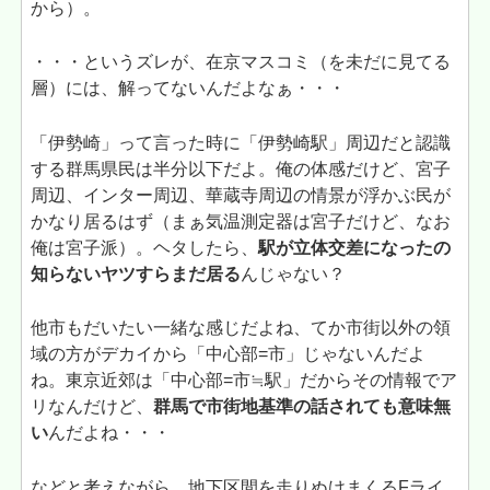
から）。
・・・というズレが、在京マスコミ（を未だに見てる
層）には、解ってないんだよなぁ・・・
「伊勢崎」って言った時に「伊勢崎駅」周辺だと認識
する群馬県民は半分以下だよ。俺の体感だけど、宮子
周辺、インター周辺、華蔵寺周辺の情景が浮かぶ民が
かなり居るはず（まぁ気温測定器は宮子だけど、なお
俺は宮子派）。ヘタしたら、
駅が立体交差になったの
知らないヤツすらまだ居る
んじゃない？
他市もだいたい一緒な感じだよね、てか市街以外の領
域の方がデカイから「中心部=市」じゃないんだよ
ね。東京近郊は「中心部=市≒駅」だからその情報でア
リなんだけど、
群馬で市街地基準の話されても意味無
い
んだよね・・・
などと考えながら、地下区間を走りぬけまくるFライ