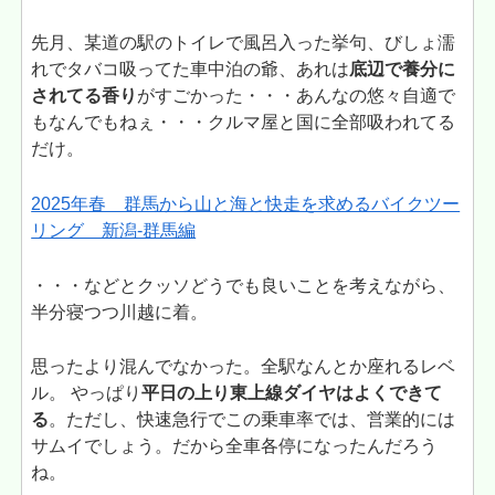
先月、某道の駅のトイレで風呂入った挙句、びしょ濡
れでタバコ吸ってた車中泊の爺、あれは
底辺で養分に
されてる香り
がすごかった・・・あんなの悠々自適で
もなんでもねぇ・・・クルマ屋と国に全部吸われてる
だけ。
2025年春 群馬から山と海と快走を求めるバイクツー
リング 新潟-群馬編
・・・などとクッソどうでも良いことを考えながら、
半分寝つつ川越に着。
思ったより混んでなかった。全駅なんとか座れるレベ
ル。 やっぱり
平日の上り東上線ダイヤはよくできて
る
。ただし、快速急行でこの乗車率では、営業的には
サムイでしょう。だから全車各停になったんだろう
ね。