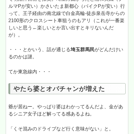
ルマPが安い）かさいたま新都心（バイクPが安い）行
って、王子経由の南北線で白金高輪-徒歩泉岳寺からの
2100形のクロスシート車狙うのもアリ（これが一番楽
しいと思う←楽しいとか言い出すとキリないんだ
が）。
・・・とかいう、話が通じる
埼玉群馬民
がどんだけい
るのかは謎。
てか東急線内・・・
やたら婆とオバチャンが増えた
爺が居ねー。やっぱり婆はわかってるんだよ、金があ
るシニア女子ほど解ってる感あるよね。
「くそ混みのドライブなど行く意味がない」と。