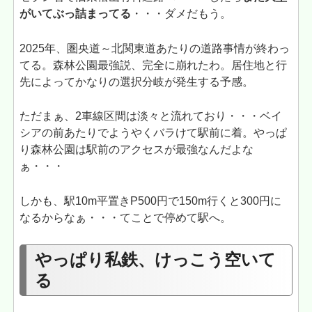
がいてぶっ詰まってる
・・・ダメだもう。
2025年、圏央道～北関東道あたりの道路事情が終わっ
てる。森林公園最強説、完全に崩れたわ。居住地と行
先によってかなりの選択分岐が発生する予感。
ただまぁ、2車線区間は淡々と流れており・・・ベイ
シアの前あたりでようやくバラけて駅前に着。やっぱ
り森林公園は駅前のアクセスが最強なんだよな
ぁ・・・
しかも、駅10m平置きP500円で150m行くと300円に
なるからなぁ・・・てことで停めて駅へ。
やっぱり私鉄、けっこう空いて
る