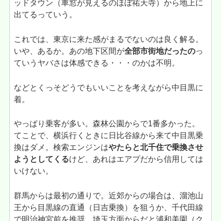
ッドタウン（車窓が見えるのほぼ祐天寺）から地上に
出てるっていう。
これでは、東京に来た感がまるでないのは良く解る。
いや、あるか。あの地下区間が
全部市街地だったの
っ
ていうヤバさは体感できる・・・のかは不明。
などとくっそどうでもいいことを考えながら中目黒に
着。
やっぱり乗客が多い。森林公園からで1番多かった。
てことで、横浜行くときに日比谷線から来て中目黒乗
換はダメ。検索エンジンは
やたらと北千住で乗換させ
ようとしてくる
けど、あれはエアプだから信用しては
いけない。
群馬からは最初の通りで。近郊からの場合は、溜池山
王から目黒線の直通（日吉乗換）を狙うか、千代田線
で明治神宮前を推奨。埼玉方面からだと浦和美園（ク