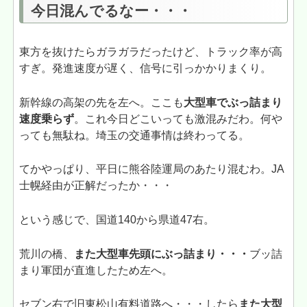
今日混んでるなー・・・
東方を抜けたらガラガラだったけど、トラック率が高
すぎ。発進速度が遅く、信号に引っかかりまくり。
新幹線の高架の先を左へ。ここも
大型車でぶっ詰まり
速度乗らず
。これ今日どこいっても激混みだわ。何や
っても無駄ね。埼玉の交通事情は終わってる。
てかやっぱり、平日に熊谷陸運局のあたり混むわ。JA
士幌経由が正解だったか・・・
という感じで、国道140から県道47右。
荒川の橋、
また大型車先頭にぶっ詰まり・・・
ブッ詰
まり軍団が直進したため左へ。
セブン右で旧東松山有料道路へ・・・したら
また大型