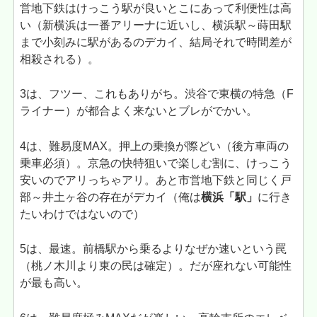
営地下鉄はけっこう駅が良いとこにあって利便性は高
い（新横浜は一番アリーナに近いし、横浜駅～蒔田駅
まで小刻みに駅があるのデカイ、結局それで時間差が
相殺される）。
3は、フツー、これもありがち。渋谷で東横の特急（F
ライナー）が都合よく来ないとブレがでかい。
4は、難易度MAX。押上の乗換が際どい（後方車両の
乗車必須）。京急の快特狙いで楽しむ割に、けっこう
安いのでアリっちゃアリ。あと市営地下鉄と同じく戸
部～井土ヶ谷の存在がデカイ（俺は
横浜「駅」
に行き
たいわけではないので）
5は、最速。前橋駅から乗るよりなぜか速いという罠
（桃ノ木川より東の民は確定）。だが座れない可能性
が最も高い。