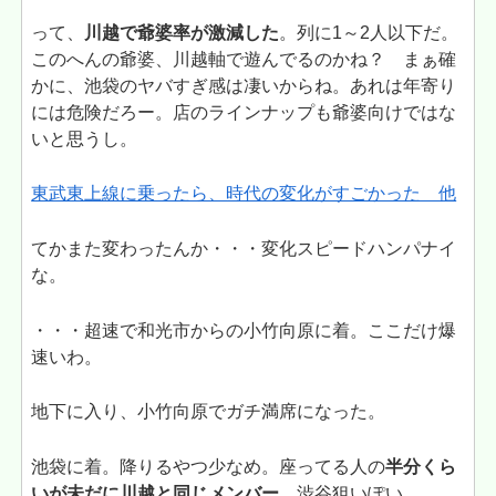
って、
川越で爺婆率が激減した
。列に1～2人以下だ。
このへんの爺婆、川越軸で遊んでるのかね？ まぁ確
かに、池袋のヤバすぎ感は凄いからね。あれは年寄り
には危険だろー。店のラインナップも爺婆向けではな
いと思うし。
東武東上線に乗ったら、時代の変化がすごかった 他
てかまた変わったんか・・・変化スピードハンパナイ
な。
・・・超速で和光市からの小竹向原に着。ここだけ爆
速いわ。
地下に入り、小竹向原でガチ満席になった。
池袋に着。降りるやつ少なめ。座ってる人の
半分くら
いが未だに川越と同じメンバー
。渋谷狙いぽい。