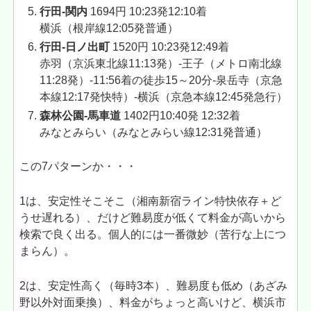
行田-関内
1694円
10:23発12:10着
横浜（根岸線12:05発普通）
行田-日ノ出町
1520円 10:23発12:49着
赤羽（京浜東北線11:13発）-王子（メトロ南北線
11:28発）-11:56着の徒歩15～20分-泉岳寺（京急
本線12:17発快特）-横浜（京急本線12:45発急行）
森林公園-馬車道
1402円10:40発 12:32着
みなとみらい（みなとみらい線12:31発普通）
この7パターンか・・・
1は、安定性そこそこ（湘南新宿ライン特快依存＋ど
うせ遅れる）、だけど難易度が低くて料金が高いから
検索で良く出る。個人的には一番微妙（苦行な上につ
まらん）。
2は、安定性高く（毎時3本）、難易度も低め（あざみ
野以外対面乗換）、料金がちょっと高いけど、横浜市