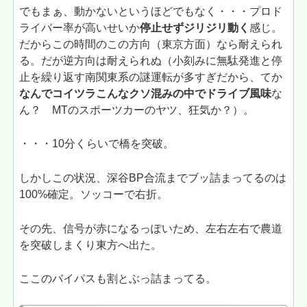
でもまぁ、動かないというほどでもなく・・・プロド
ライバー率が高いせいか
停止せずジリジリ動く
感じ。
だからこの時間のこの方向（東京方面）なら耐えられ
る。だが逆方向は耐えられぬ（小刻みに無駄発進と停
止を繰り返す南関東系の謎運転が多すぎだから、てか
なんでコイツラこんなクソ混みの中でドライブ風味
な
ん？ MTのスポーツカーのヤツ、狂気か？）。
・・・10分くらいで橋を突破。
しかしこの状況、深谷BP合流までブッ詰まってるのは
100%確定。ソッコーで右折。
その先、信号が赤になるっぽいため、左右左右で農道
を突破しまくり東方へ出た。
ここのバイパスも割とぶっ詰まってる。