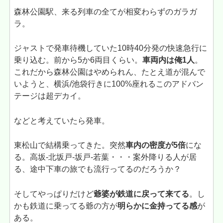
森林公園駅、来る列車の全てが相変わらずのガラガ
ラ。
ジャストで発車待機していた10時40分発の快速急行に
乗り込む。前から5か6両目くらい。
車両内は俺1人
。
これだから森林公園はやめられん、たとえ道が混んで
いようと、横浜/池袋行きに100%座れるこのアドバン
テージは超デカイ。
などと考えていたら発車。
東松山で結構乗ってきた。突然
車内の密度が5倍
にな
る。高坂-北坂戸-坂戸-若葉・・・案外降りる人が居
る、途中下車の旅でも流行ってるのだろうか？
そしてやっぱりだけど
爺婆が鉄道に戻って来てる
。し
かも鉄道に乗ってる爺の方が
明らかに金持ってる感
が
ある。