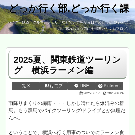
どっか行く部.どっか行く課
バイク、鉄道、クルマ、フェリーなどで、群馬から日本のどっかに行った記
録。忘れちゃう前に全部書いとく系ブログ。
2025夏、関東鉄道ツーリン
グ 横浜ラーメン編
X
はてブ
LINE
Pinterest
2025.06.17
2025.06.24
雨降りまくりの梅雨・・・しかし晴れたら爆混みの群
馬。もう群馬でバイクツーリング/ドライブとか無理だ
んべ。
ということで、横浜へ行く用事のついでにラーメン食