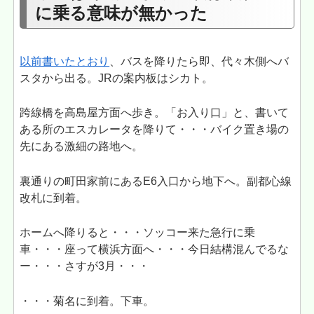
に乗る意味が無かった
以前書いたとおり
、バスを降りたら即、代々木側へバ
スタから出る。JRの案内板はシカト。
跨線橋を高島屋方面へ歩き。「お入り口」と、書いて
ある所のエスカレータを降りて・・・バイク置き場の
先にある激細の路地へ。
裏通りの町田家前にあるE6入口から地下へ。副都心線
改札に到着。
ホームへ降りると・・・ソッコー来た急行に乗
車・・・座って横浜方面へ・・・今日結構混んでるな
ー・・・さすが3月・・・
・・・菊名に到着。下車。