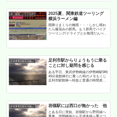
ンされる 地元民は東京に居なか...
2025夏、関東鉄道ツーリング
旅・散策 バイク以外
横浜ラーメン編
雨降りまくりの梅雨・・・しかし晴れ
たら爆混みの群馬。もう群馬でバイク
ツーリング/ドライブとか無理だんべ。
ということで、横浜へ行く用事のつい
でにラーメン食いまくった。という
話。久しぶりの、鉄道旅。もくじ 前橋
か森林公園か行田か川俣か 埼玉県境...
足利市駅からりょうもうに乗る
鉄道乗車記録＆沿線散策
ことに対し疑問を感じる
ある平日、東武伊勢崎線の伊勢崎駅9時
49分発館林行に乗った時のメモもくじ
足利市駅館林へ特急と普通の時間差ま
とめ
岩槻駅には西口が無かった 他
鉄道乗車記録＆沿線散策
とある日に突如、岩槻駅から野田線へ
乗車。伊勢崎線から京成本線へ乗りつ