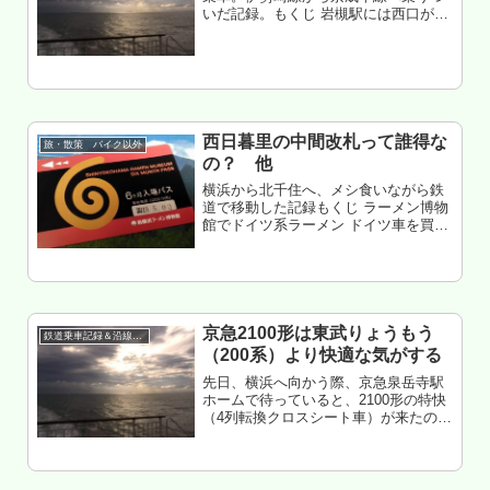
いだ記録。もくじ 岩槻駅には西口が無
かった 東武の区間快速が速すぎた やっ
ぱり京成は空いてる
西日暮里の中間改札って誰得な
旅・散策 バイク以外
の？ 他
横浜から北千住へ、メシ食いながら鉄
道で移動した記録もくじ ラーメン博物
館でドイツ系ラーメン ドイツ車を買い
に行く 目黒の活へ とりあえずメトロ
24時間券購入 ラーメン屋かすみそう旨
い 西日暮里の中間改札って誰得なの？
あと1回
京急2100形は東武りょうもう
鉄道乗車記録＆沿線散策
（200系）より快適な気がする
先日、横浜へ向かう際、京急泉岳寺駅
ホームで待っていると、2100形の特快
（4列転換クロスシート車）が来たので
久々に乗ってみた。