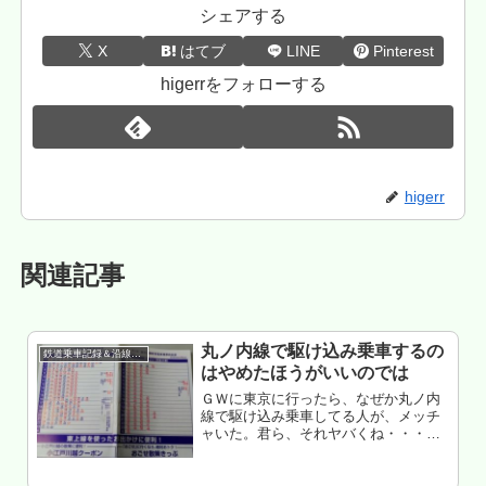
シェアする
X
はてブ
LINE
Pinterest
higerrをフォローする
higerr
関連記事
丸ノ内線で駆け込み乗車するの
鉄道乗車記録＆沿線散策
はやめたほうがいいのでは
ＧＷに東京に行ったら、なぜか丸ノ内
線で駆け込み乗車してる人が、メッチ
ャいた。君ら、それヤバくね・・・と
いう話もくじ GW真っ只中、用事のた
め東京へ 丸ノ内線で駆け込み乗車する
のはやめたほうがいいと思う ロックオ