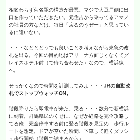
相変わらず菊名駅の構造が最悪。マジで大豆戸側に出
口を作っていただきたい。元住吉から乗ってるアマノ
の社員の方などは、毎日「戻るのうぜー」と思ってい
るに違いない。
・・・などとどうでも良いことを考えながら東急の改
札を出る。今回の目的地はアリーナ方面じゃなくてグ
レイスホテル前（で待ち合わせた）なので、横浜線
へ。
せっかくなので時間を計測してみよ・・・
JRの自動改
札でストップウォッチON。
階段降りたら即電車が来た。乗る・・・数分で新横浜
に到着。群馬県民のくせに、なぜか経路を完全攻略し
てる俺、完全停車する前に登る階段を見定め、歩行ル
ートを想定。ドアが空いた瞬間、下車して軽くダッシ
ュ歩行開始（階段で詰まるから）。