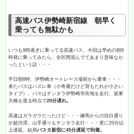
高速バス伊勢崎新宿線 朝早く
乗っても無駄かも
いつも9時過ぎに乗ってる高速バス。今回は早めの朝8
時発に乗ってみたら、全区間混んでてあまり意味なか
ったという話・・・
平日朝8時、伊勢崎オートレース場前から乗車・・・
来たバスはハズレ車（小奇麗だけど背もたれが小さい
タイプ）。バスはチンタラ伊勢崎市街地を走行。坂東
大橋を渡る時点で
20分遅れ。
高速はガラガラだったけど・・・練馬からの目白通り
が超渋滞。山手通りもチンタラ走行・・・更に20分以
上遅延。結局
バスタ新宿に45分遅延で到着。