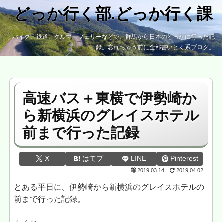
どっか行く部.どっか行く課
バイク、鉄道、クルマ、フェリーなどで、群馬から日本のどっかに行った記
録。忘れちゃう前に全部書いとく系ブログ。
高速バス＋東横で伊勢崎か
ら新横浜のグレイスホテル
前まで行った記録
X
はてブ
LINE
Pinterest
2019.03.14
2019.04.02
とある平日に、伊勢崎から新横浜のグレイスホテルの
前まで行った記録。