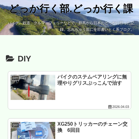
どっか行く部.どっか行く課
バイク、鉄道、クルマ、フェリーなどで、群馬から日本のどっかに行った記
録。忘れちゃう前に全部書いとく系ブログ。
DIY
バイクのステムベアリングに無
DIY
理やりグリスぶっこんで治す
2026.04.03
XG250トリッカーのチェーン交
DIY
換 6回目