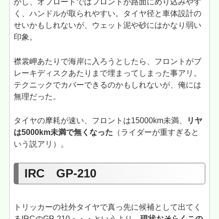
かし、オフロードではフロントが路面にめり込みやす
く、ハンドルが取られやすい。タイヤ径と車体設計の
せいかもしれないが、ウェット泥や砂にはかなり弱い
印象。
襟裳岬あたりで海岸に入ろうとしたら、フロントがブ
レーキディスクあたりまで埋まってしまった事アリ。
テクニックでカバーできるのかもしれないが、俺には
無理だった。
タイヤの摩耗が速い、フロントは15000km未満、
リヤ
は5000km未満で無くなった
（ライダーが重すぎると
いう説アリ）。
IRC GP-210
トリッカーの社外タイヤで真っ先に候補として出てく
るIRCのGP-210・・・というより、
現状おそらくこの