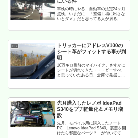
にいる件
車検の時にやる、自動車の法定24ヶ月
点検。いまだに、「整備工場に出さな
いとダメ」だと思ってる人が居る。自
分でやっても全く問題無いんだけ
ど・・・そういう話をすると、屁理屈
でゴネてくるめんどくさい人がいる
（道路運送車両法と道路交通法の区別
がつい...
トリッカーにアドレスV100の
DIY
シート革がフィットする事が判
明
10万キロ目前のマイバイク。さすがに
シートが切れてきた・・・どーすべ、
と思っていたある日、倉庫で発掘した
アドレスV100の交換用シート革。何と
なく当ててみたら・・・アレ？ これ
着くんじゃね？てことで、流用してみ
た。もくじ シート張替えに必要...
先月購入したレノボ IdeaPad
DIY
S340をプチ軽量化＆メモリ増
設
先月、モバイル用に購入したノート
PC Lenovo IdeaPad S340。裏蓋を開
けたら邪魔なパーツ？ が付いてて軽
量化できそうだった・・・てことで、