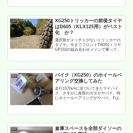
やってみた。ついでにメモリ増設もし
てみた。という話。もくじ 裏蓋が開け
にくい 50gの...
XG250トリッカーの前後タイヤ
DIY
はD605（KLX125用）がベスト
化 か？
選択肢がメッチャ少ないトリッカーの
タイヤ。今までフロントTW201＋リヤ
GP210の組み合わせメインで乗ってた
けど・・・最近入手性が悪化。サイズ
違いのD605を本格的にチョイスしてみ
た、レビュー的なもの。もくじ 純正ス
ペックとの差 D605...
バイク（XG250）のホイールベ
DIY
アリング交換してみた
走行15万kmに近づいてきたマイバイ
ク。さすがに各部のガタがヤバイ。特
にホイールベアリングがヤバイ。Fはデ
ィスク側が、Rは全てが・・・明らか
にゴロゴロ感を感じる・・・まぁ、前
回のタイヤ交換で解ってはいたけ
ど・・・放置してた。キリ無いか
ら。。...
倉庫スペースを全部ダイソーの
DIY