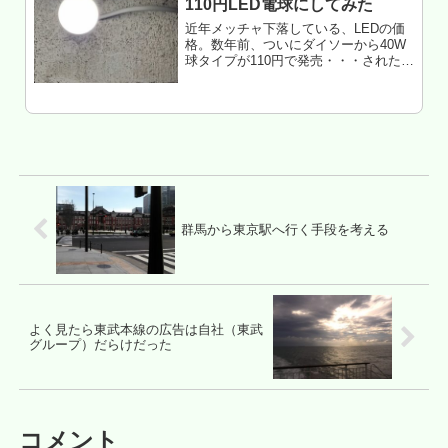
110円LED電球にしてみた
近年メッチャ下落している、LEDの価
格。数年前、ついにダイソーから40W
球タイプが110円で発売・・・されたの
は知っていたが、初期モデルは寿命
（表記）が短くてビミョーだっ
た。・・・が、先日ふと見たら20000
時間になっとる！ これならフツー...
群馬から東京駅へ行く手段を考える
よく見たら東武本線の広告は自社（東武
グループ）だらけだった
コメント