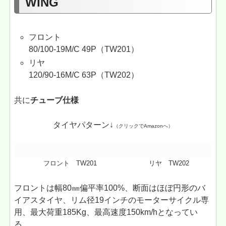
WING
フロント
80/100-19M/C 49P（TW201）
リヤ
120/90-16M/C 63P（TW202）
共に
チューブ仕様
タイヤパターン↓
（クリックでAmazonへ）
フロント TW201
リヤ TW202
フロントは幅80㎜偏平率100%、断面はほぼ円形のバ
イアスタイヤ、リム径19インチのモーターサイクル専
用、最大荷重185Kg、最高速度150km/hとなってい
る。