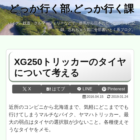
どっか行く部.どっか行く課
バイク、鉄道、クルマ、フェリーなどで、群馬から日本のどっかに行った記
録。忘れちゃう前に全部書いとく系ブログ。
XG250トリッカーのタイヤ
について考える
X
はてブ
LINE
Pinterest
2016.04.15
2019.01.24
近所のコンビニから北海道まで、気軽にどこまででも
行けてしまうマルチなバイク、ヤマハトリッカー。最
大の弱点はタイヤの選択肢が少ないこと。各種使えそ
うなタイヤをメモ。