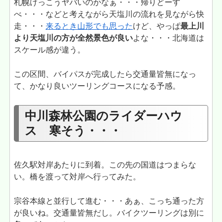
札幌けっこうヤバいのかなぁ・・・帰りどーす
べ・・・などと考えながら天塩川の流れを見ながら快
走・・・
来るとき山形でも思った
けど、やっぱ
最上川
より天塩川の方が全然景色が良い
よな・・・北海道は
スケール感が違う。
この区間、バイパスが完成したら交通量皆無になっ
て、かなり良いツーリングコースになる予感。
中川森林公園のライダーハウ
ス 寒そう・・・
佐久駅対岸あたりに到着。この先の国道はつまらな
い。橋を渡って対岸へ行ってみた。
宗谷本線と並行して進む・・・あぁ、こっち通った方
が良いね。交通量皆無だし。バイクツーリングは別に