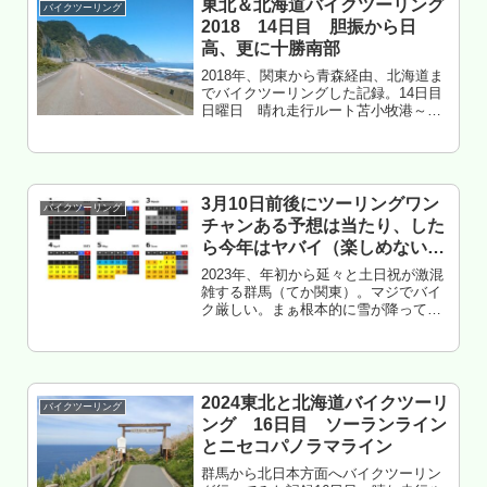
東北＆北海道バイクツーリング
バイクツーリング
2018 14日目 胆振から日
高、更に十勝南部
2018年、関東から青森経由、北海道ま
でバイクツーリングした記録。14日目
日曜日 晴れ走行ルート苫小牧港～厚
真～むかわ～日高～新冠～新ひだか～
浦河～様似～えりも～広尾～大樹～晩
成温泉北海道広尾郡大樹町 晩成温泉
キャンプ場 泊もくじ シルバー...
3月10日前後にツーリングワン
バイクツーリング
チャンある予想は当たり、した
ら今年はヤバイ（楽しめない）
予想も当たる気が・・・
2023年、年初から延々と土日祝が激混
雑する群馬（てか関東）。マジでバイ
ク厳しい。まぁ根本的に雪が降ってる
から無理なんだけど、あのエグ混みは
どうにもならん（楽しくない）。とか
言いつつ、それでも行く俺だが（1月10
日、2月6日、書いてないだけ...
2024東北と北海道バイクツーリ
バイクツーリング
ング 16日目 ソーランライン
とニセコパノラマライン
群馬から北日本方面へバイクツーリン