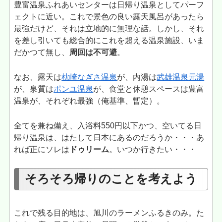
豊富温泉ふれあいセンターは日帰り温泉としてパーフ
ェクトに近い。これで景色の良い露天風呂があったら
最強だけど、それは立地的に無理な話。しかし、それ
を差し引いても総合的にこれを超える温泉施設、いま
だかつて無し、
周回は不可避
。
なお、露天は
枕崎なぎさ温泉
が、内湯は
武雄温泉元湯
が、泉質は
ポンユ温泉
が、食堂と休憩スペースは豊富
温泉が、それぞれ最強（俺基準、暫定）。
全てを兼ね備え、入浴料550円以下かつ、空いてる日
帰り温泉は、はたして日本にあるのだろうか・・・あ
れば正にソレは
ドゥリーム
。いつか行きたい・・・
そろそろ帰りのことを考えよう
これで残る目的地は、旭川のラーメンふるきのみ。た