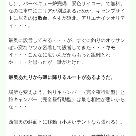
し）、バーベキュー炉完備、景色サイコー。で無料。
なのに車中泊エリアが別途あるためか、キャンプサイ
トに居るのは
数台
。さすが道北。アリエナイクオリテ
ィ・・・。
最奥に設営してみる・・・が、すぐに釣りのオッサン
ぽい変なヤツが密着して設営してきた・・・
キモ
イ
・・・こんなに広いんだからもっと距離とれ
や・・・と思ったが、謎がとけた。
最奥あたりから磯に降りるルートがあるようだ
。
場所を変えよう。釣りキャンパー（完全夜行動型）と
旅キャンパー（完全昼行動型）は最も相性が悪いから
な・・・
西側奥の斜面下に移動（小さいテントなら張れる）。