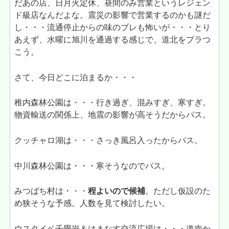
だあの店、日月火定休、昼間のみ営業というレジェン
ド級店なんだよな。震災の影響で営業するのかも謎だ
し・・・流通停止からの味のブレも怖いが・・・とり
あえず、水曜に旭川を通過する感じで、道北をプラつ
こう。
さて、今日どこに泊まるか・・・
稚内森林公園は・・・行き過ぎ、混みすぎ、寒すぎ。
物資輸送の関係上、地震の影響が高そうだからパス。
クッチャロ湖は・・・さっき風呂入ったからパス。
中川森林公園は・・・寒そうなのでパス。
みつばち村は・・・
程よいので候補
。ただし仮設のた
め狭そうな予感。人数を見て検討したい。
ウスタイベ千畳岩＆はまなす交流広場は・・・道南か