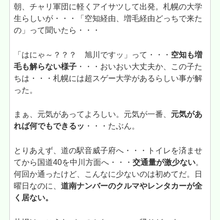
朝、チャリ軍団に軽くアイサツして出発。札幌の大学
生らしいが・・・「空知経由、増毛経由どっちで来た
の」って聞いたら・・・
「はにゃ～？？？ 旭川ですッ」って・・・
空知も増
毛も解らない様子
・・・おいおい大丈夫か、この子た
ちは・・・札幌には超スゲー大学があるらしい事が解
った。
まぁ、元気があってよろしい。元気が一番、
元気があ
れば何でもできるッ
・・・たぶん。
とりあえず、道の駅音威子府へ・・・トイレを済ませ
てから国道40を中川方面へ・・・
交通量が激少ない
。
何回か通ったけど、こんなに少ないのは初めてだ。日
曜日なのに、
道南ナンバーのクルマやレンタカーが全
く居ない。