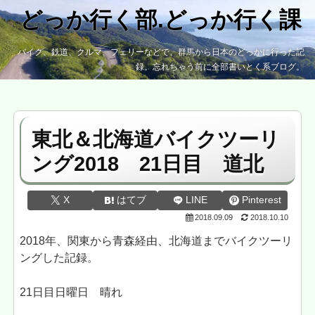
どっか行く部.どっか行く課
バイク、鉄道、クルマ、フェリーなどで、群馬から日本のどっかに行った記
録。忘れちゃう前に全部書いとく系ブログ。
東北＆北海道バイクツーリ
ング2018 21日目 道北
X
はてブ
LINE
Pinterest
2018.09.09
2018.10.10
2018年、関東から青森経由、北海道までバイクツーリ
ングした記録。
21日目日曜日 晴れ