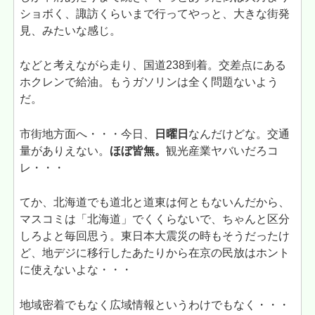
ショボく、諏訪くらいまで行ってやっと、大きな街発
見、みたいな感じ。
などと考えながら走り、国道238到着。交差点にある
ホクレンで給油。もうガソリンは全く問題ないよう
だ。
市街地方面へ・・・今日、
日曜日
なんだけどな。交通
量がありえない。
ほぼ皆無。
観光産業ヤバいだろコ
レ・・・
てか、北海道でも道北と道東は何ともないんだから、
マスコミは「北海道」でくくらないで、ちゃんと区分
しろよと毎回思う。東日本大震災の時もそうだったけ
ど、地デジに移行したあたりから在京の民放はホント
に使えないよな・・・
地域密着でもなく広域情報というわけでもなく・・・