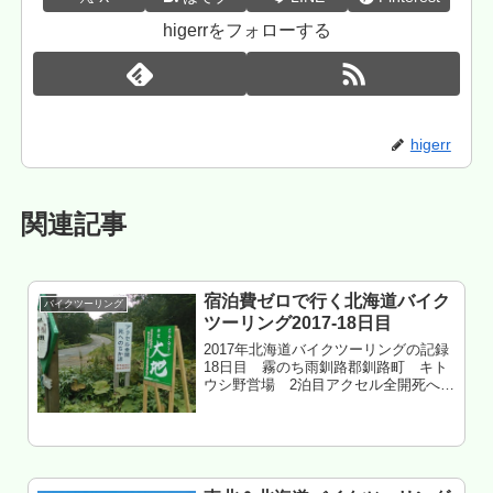
higerrをフォローする
higerr
関連記事
宿泊費ゼロで行く北海道バイク
バイクツーリング
ツーリング2017-18日目
2017年北海道バイクツーリングの記録
18日目 霧のち雨釧路郡釧路町 キト
ウシ野営場 2泊目アクセル全開死への
ちか道 by新党大地！（違）もくじ シ
レパ岬へ 尾幌林道へ 釧路湿原道路東側
区間へ 細岡展望台へ 二本松展望地へ
鶴居村へ ホテル...