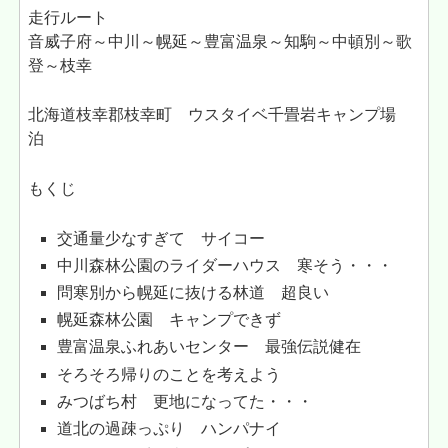
走行ルート
音威子府～中川～幌延～豊富温泉～知駒～中頓別～歌
登～枝幸
北海道枝幸郡枝幸町 ウスタイベ千畳岩キャンプ場
泊
もくじ
交通量少なすぎて サイコー
中川森林公園のライダーハウス 寒そう・・・
問寒別から幌延に抜ける林道 超良い
幌延森林公園 キャンプできず
豊富温泉ふれあいセンター 最強伝説健在
そろそろ帰りのことを考えよう
みつばち村 更地になってた・・・
道北の過疎っぷり ハンパナイ