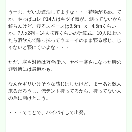
うーむ。だいぶ連泊してますな・・・荷物が多め。て
か、やっぱコレで14人はキツイ気が。測ってないから
解らんけど、寝るスペースは3.5m x 4.5mくらい
か。7人x2列＝14人収容くらいの計算式。10人以上い
たら酒飲んで酔っ払ってウェーイのまま寝る感じ、じ
ゃないと寝にくいよな・・・
ただ、寒さ対策は万全ぽい、ヤベー寒さになった時の
避難所には最適かも。
なんかギリいけそうな感じはしたけど、まーあと数人
来るだろうし、俺テント持ってるから、持ってない人
の為に開けとこう。
・・・てことで、バイバイして出発。