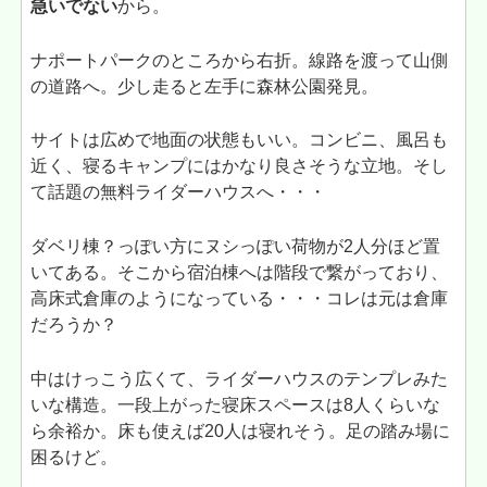
急いでない
から。
ナポートパークのところから右折。線路を渡って山側
の道路へ。少し走ると左手に森林公園発見。
サイトは広めで地面の状態もいい。コンビニ、風呂も
近く、寝るキャンプにはかなり良さそうな立地。そし
て話題の無料ライダーハウスへ・・・
ダベリ棟？っぽい方にヌシっぽい荷物が2人分ほど置
いてある。そこから宿泊棟へは階段で繋がっており、
高床式倉庫のようになっている・・・コレは元は倉庫
だろうか？
中はけっこう広くて、ライダーハウスのテンプレみた
いな構造。一段上がった寝床スペースは8人くらいな
ら余裕か。床も使えば20人は寝れそう。足の踏み場に
困るけど。