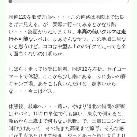
同道120を歌登方面へ・・・この道路は地図上では良
さげに見える。が、実際に行ってみるとかなり酷
い・・・路面がうねりまくり。
車高の低いクルマは走
行不可能
なレベル。まぁそんなヤツ、この地域に居な
いと思うけど。ココは中型以上のバイクで走っても全
く面白くないのは明らか。
しばらく走って歌登に到着。同道12を左折。セイコー
マートで休憩。ここから少し南にある、ふれあいの森
キャンプ場。あそこも良いんだけど、超寒いから
な・・・今日はパス。
休憩後、枝幸へ・・・遠い。やはり道北の街間の距離
はヤバイ。10キロ単位で何も無い。東京で例えると、
新宿から三鷹まで何もない原野。で、三鷹にコンビニ
1軒だけあって、その先また高尾まで原野。そんな感
じが甲府あたりまで続き、やっとあった街は大月より