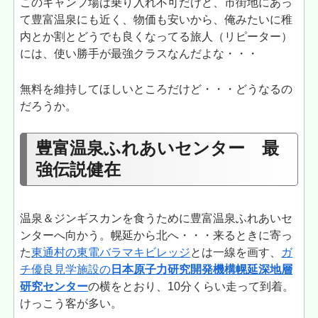
このキャンプ場は乗り入れ不可だけど、市街地にあっ
て豊富温泉にも近く、物価も安いから、俺みたいに稚
内とか割とどうでも良くなってる旅人（リピーター）
には、使い勝手が最強クラスなんだよな・・・
無料を維持してほしいところだけど・・・どうなるの
だろうか。
豊富温泉ふれあいセンター 最
強伝説健在
温泉＆ジンギスカンを食うために豊富温泉ふれあいセ
ンターへ向かう。幌延から北へ・・・来るときに寄っ
た
東通村の東電バラマキビレッジ
とは一線を画す、
ガ
チ優良見学施設の
日本原子力研究開発機構幌延深地層
研究センター
の横をとおり、10分くらい走って到着。
けっこう客が多い。