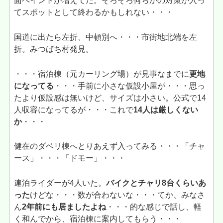
面ペイントが増えてた。そろそろ何らかの対策が入っ
てスポットとして終わるかもしれない・・・
国道に出たら左折、中頓別へ・・・市街地北端を左
折。みつばち村発見。
・・・宿泊棟（元カーリング場）が見事なまでに
更地
になってる
・・・手前に小さな仮設小屋が・・・思っ
たより仮設感は無いけど、サイズは小さい。公式で14
人収容になってるが・・・これで
14人は厳しくない
か
・・・
健在のダベリ棟へとりあえず入ってみる・・・「チャ
ース」・・・「ドモー」・・・
連泊ライダーが4人いた。
バイクとチャリ8台くらいあ
った
けどな・・・数が合わないな・・・てか、みなさ
ん
2年前にも居ましたよね
・・・的な感じで話し、軽
く和んでから、宿泊棟に案内してもらう・・・