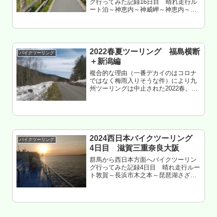
グ行ってみた記録16日目 晴れ走行ル
ート泊～神恵内～神威岬～神恵内～泊
～共和～ニセコパノラマライン～蘭越
～寿都～～黒松内～島牧～せたな～熊
石～乙部～江差～上ノ国走行距離 約
340㎞北海道檜山郡上ノ国町 夷王...
2022春夏ツーリング 福島横断
バイクツーリング
＋新潟編
複合的な理由（一番デカイのはコロナ
ではなく梅雨入りそうな件）により九
州ツーリングは中止された2022春。福
島方面にツーリングした記録。前回の
続き。2日目もくじ 原発事故地帯 西
側ツーリング 地方に激しい朝ラッシュ
など無い 岳温泉で福島を感じ...
2024西日本バイクツーリング
バイクツーリング
4日目 滋賀三重奈良大阪
群馬から西日本方面へバイクツーリン
グ行ってみた記録4日目 晴れ走行ルー
ト敦賀～長浜市木之本～琵琶湖さざな
み街道～彦根～近江八幡～竜王～甲賀
～伊賀～名阪国道～天理～京奈和道～
橿原～御所～千早赤阪村～富田林～泉
北ニュータウン～信太山～泉大津走
行...