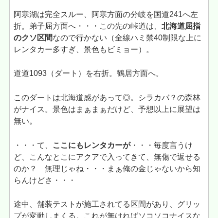
阿寒湖は完全スルー、阿寒方面の分岐を国道241へ左
折。弟子屈方面へ・・・この先の峠道は、
北海道屈指
のクソ区間
なので行かない（全線ハミ禁40制限な上に
レンタカー多すぎ、景色もビミョー）。
道道1093（ダート）を右折。鶴居方面へ。
このダートは北海道感があって◎。シラカバ？の森林
がナイス。景色はまぁまぁだけど、予想以上に展望は
無い。
・・・て、
ここにもレンタカーが
・・・毎度言うけ
ど、こんなとこにアクアで入ってきて、無傷で返せる
のか？ 無理じゃね・・・まぁ俺の金じゃないから知
らんけどさ・・・
途中、舗装テストが施工されてる区間があり、グリッ
プが変動しまくる。これが無ければソコソコナイスな