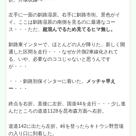
左手に一面の釧路湿原。右手に釧路市街。景色がイ
イ。ここは釧路湿原の南側を見るのに最適なコー
ス・・・ただ、
超混んでるため見てるヒマ無し。
釧路東インターで、ほとんどの人が降りた。新しく開
通した区間を走行・・・なぜか片側2車線化されて
る。いや、必要なのココじゃないと思うんです
が・・・
・・・釧路別保インターに着いた。
メッチャ早え
ー
・・・
終点を右折。直後に左折。国道44を走行・・・少し進
んだところの道道1128を昆布森方面へ右折。
道道142に出たら左折。峠を登ったらキトウシ野営場
の入り口に到着した。