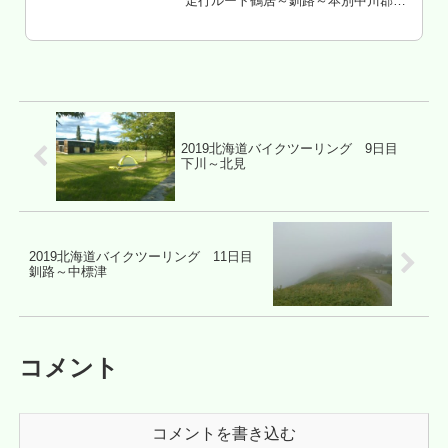
走行ルート鶴居～釧路～本別中川郡本
別町 静山キャンプ村 泊もくじ 釧路
丹頂市場ラーメン魚一へ 道東自動車道
を帯広方面へ 静山キャンプ村へ 道の駅
ステラ★ほんべつへ 本...
2019北海道バイクツーリング 9日目
下川～北見
2019北海道バイクツーリング 11日目
釧路～中標津
コメント
コメントを書き込む