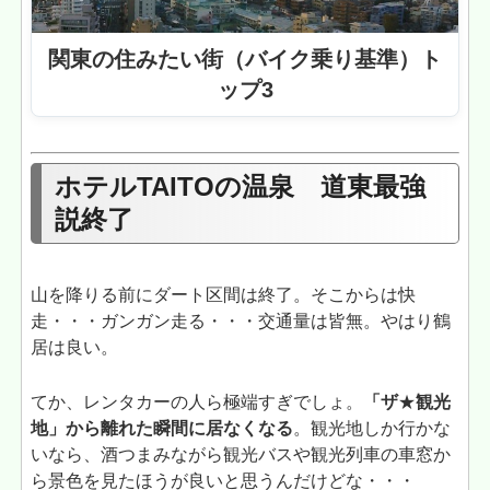
関東の住みたい街（バイク乗り基準）ト
ップ3
ホテルTAITOの温泉 道東最強
説終了
山を降りる前にダート区間は終了。そこからは快
走・・・ガンガン走る・・・交通量は皆無。やはり鶴
居は良い。
てか、レンタカーの人ら極端すぎでしょ。
「ザ
★
観光
地」から離れた瞬間に居なくなる
。観光地しか行かな
いなら、酒つまみながら観光バスや観光列車の車窓か
ら景色を見たほうが良いと思うんだけどな・・・