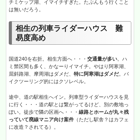
チミケップ湖、イマイチすぎた。たぶんもう行くこと
は無いだろう。
相生の列車ライダーハウス 難
易度高め
国道240を右折。相生方面へ・・・
交通量が多い
。ハ
ミ禁区間も多く、かなーりイマイチ。やはり阿寒湖、
屈斜路湖、摩周湖はダメだ、
特に阿寒湖はダメだ
。バ
イクツーリング的にはクソレベル。
途中、道の駅相生へイン。列車型ライダーハウスを見
に行く・・・道の駅とは繋がってるけど、別の敷地っ
ぽい。徒歩で隣の区画へ・・・
線路とホームが丸々残
っていて廃線マニア向け案件
（ただし駅舎？はカフェ
に改造？されてる）。