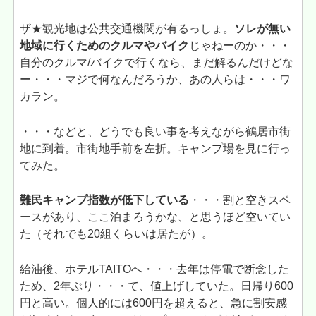
ザ★観光地は公共交通機関が有るっしょ。
ソレが無い
地域に行くためのクルマやバイク
じゃねーのか・・・
自分のクルマ/バイクで行くなら、まだ解るんだけどな
ー・・・マジで何なんだろうか、あの人らは・・・ワ
カラン。
・・・などと、どうでも良い事を考えながら鶴居市街
地に到着。市街地手前を左折。キャンプ場を見に行っ
てみた。
難民キャンプ指数が低下している
・・・割と空きスペ
ースがあり、ここ泊まろうかな、と思うほど空いてい
た（それでも20組くらいは居たが）。
給油後、ホテルTAITOへ・・・去年は停電で断念した
ため、2年ぶり・・・て、値上げしていた。日帰り600
円と高い。個人的には600円を超えると、急に割安感