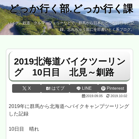
どっか行く部.どっか行く課
バイク、鉄道、クルマ、フェリーなどで、群馬から日本のどっかに行った記
録。忘れちゃう前に全部書いとく系ブログ。
2019北海道バイクツーリン
グ 10日目 北見～釧路
X
はてブ
LINE
Pinterest
2019.09.05
2019.10.02
2019年に群馬から北海道へバイクキャンプツーリング
した記録
10日目 晴れ