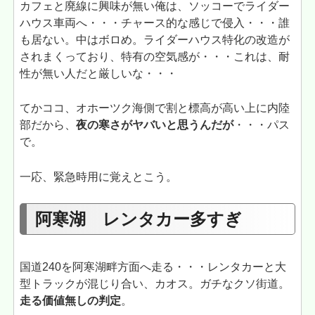
カフェと廃線に興味が無い俺は、ソッコーでライダー
ハウス車両へ・・・チャース的な感じで侵入・・・誰
も居ない。中はボロめ。ライダーハウス特化の改造が
されまくっており、特有の空気感が・・・これは、耐
性が無い人だと厳しいな・・・
てかココ、オホーツク海側で割と標高が高い上に内陸
部だから、
夜の寒さがヤバいと思うんだが
・・・パス
で。
一応、緊急時用に覚えとこう。
阿寒湖 レンタカー多すぎ
国道240を阿寒湖畔方面へ走る・・・レンタカーと大
型トラックが混じり合い、カオス。ガチなクソ街道。
走る価値無しの判定
。