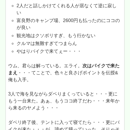
2人だと話しかけてくれる人が居なくて逆に寂し
い
富良野のキャンプ場、2600円も払ったのにココの
が良い
観光地はクソボリすぎ、もう行かない
クルマは無難すぎてつまらん
やはりバイクで来てぇー・・・
ウム、君らは解っている。エライ。
次はバイクで来た
まえ
・・・てことで、色々と良さげポイントを伝授&
俺も入手。
3人で海を見ながらダベりまくっていると・・・更に
もう一台来た。あぁ、もうココ終了だわ・・・来年か
ら来るのヤメよう・・・
ダベリ終了後、テントに入って寝てたら・・・更にバ
イクが来た・・・が、諦めて帰っていった。そりゃそ