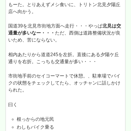
もーた。とりあえずメシ食いに、トリトン北見夕陽丘
店へ向かう。
国道39を北見市街地方面へ走行・・・やっぱ
北見は交
通量が多いなー・・・
ただ、西側は道路整備状況が良
いため、苦にならない。
相内あたりから道道245を左折。直後にある夕陽ケ丘
通りを右折。こっちも交通量が多い・・・
市街地手前のセイコーマートで休憩。、駐車場でバイ
クの状態をチェックしてたら、オッチャンに話しかけ
られた。
曰く
根っからの地元民
わしもバイク乗る