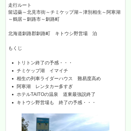
走行ルート
留辺蘂～北見市街～チミケップ湖～津別相生～阿寒湖
～鶴居～釧路市～釧路町
北海道釧路郡釧路町 キトウシ野営場 泊
もくじ
トリトン終了の予感・・・
チミケップ湖 イマイチ
相生の列車ライダーハウス 難易度高め
阿寒湖 レンタカー多すぎ
ホテルTAITOの温泉 道東最強説終了
キトウシ野営場も 終了の予感・・・