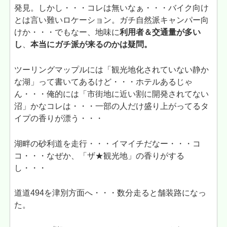
発見。しかし・・・コレは無いなぁ・・・バイク向け
とは言い難いロケーション。ガチ自然派キャンパー向
けか・・・でもなー、地味に
利用者＆交通量が多い
し
、
本当にガチ派が来るのかは疑問。
ツーリングマップルには「観光地化されていない静か
な湖」って書いてあるけど・・・ホテルあるじゃ
ん・・・俺的には「市街地に近い割に開発されてない
沼」かなコレは・・・一部の人だけ盛り上がってるタ
イプの香りが漂う・・・
湖畔の砂利道を走行・・・イマイチだなー・・・コ
コ・・・なぜか、「ザ★観光地」の香りがする
し・・・
道道494を津別方面へ・・・数分走ると舗装路になっ
た。