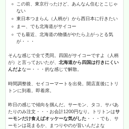
この前、東京行ったけど、あんなん住むとこじゃ
ない
東日本つまらん（人柄が）から西日本に行きたい
まー、でも北海道がサイコー
でも最近、北海道の物価がやたら上がっとる気
が・・・
そんな感じで全て禿同。四国がサイコーですよ（人柄
が）と言っておいたが、
北海道から四国は行きにくい
んだよ
なー・・・的な感じで解散。
時間調整後、セイコーマートを出発。開店直後にトリ
トンに到着。即着席。
昨日の感じで傾向を掴んだ。サーモン、タコ、サバあ
たりのみ注文・・・お会計1200円なり。トリトンは
サ
ーモンだけ食えばオッケーな気がした
・・・でも、サ
ーモンは花まるか、まつりやのが旨いんだよな