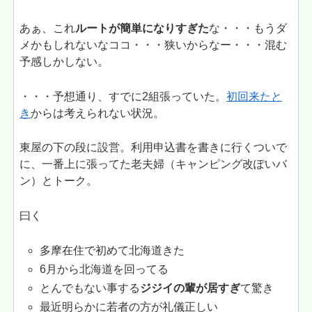
あぁ、これ
ルートが簡単になりすぎた
な・・・もうダ
メかもしれないなココ・・・狭いからなー・・・混む
予感しかしない。
・・・予想通り、すでに2組張っていた。
初回来たと
き
からは考えられない状況。
東屋の下の段に設営。利用申込書を書きに行くついで
に、一番上に張ってた老夫婦（キャンピング改ぽいバ
ン）とトーク。
曰く
多摩在住で初めて北海道きた
6月から北海道を回ってる
とんでもない事する
ジジイの輩が居すぎ
て驚き
最近明らかに若者の方が礼儀正しい