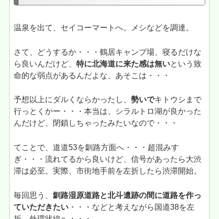
温泉を出て、セイコーマートへ。メシなどを調達。
さて、どうするか・・・鶴居キャンプ場、寝るだけな
ら良いんだけど、
特に北海道に来た感は無い
という致
命的な弱点があるんだよな、あそこは・・・
予想以上にダルくならかったし、
勢いで
キトウシまで
行っとくかー・・・本当は、シラルトロ湖が良かった
んだけど、閉鎖しちゃったみたいなので・・・
てことで、道道53を釧路方面へ・・・超混みす
ぎ・・・流れてるから良いけど、信号があったら大渋
滞は必至。実際、市街地手前を左折したら渋滞開始。
毎回思う、
釧路湿原道路と北斗遺跡の間に道路を作っ
ていただきたい
・・・などと考えながら国道38を左
折。外環状線へ・・・