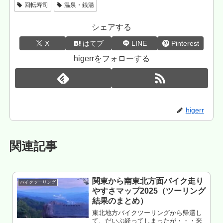
回転寿司
温泉・銭湯
シェアする
X
はてブ
LINE
Pinterest
higerrをフォローする
higerr
関連記事
関東から南東北方面バイク走り
バイクツーリング
やすさマップ2025（ツーリング
結果のまとめ）
東北地方バイクツーリングから帰還し
て、だいぶ経ってしまったが・・・来