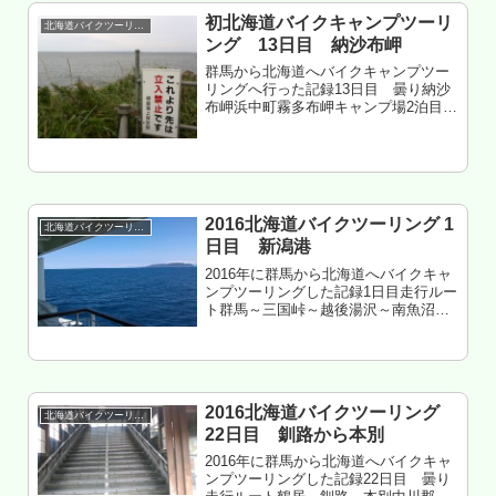
初北海道バイクキャンプツーリ
北海道バイクツーリング
ング 13日目 納沙布岬
群馬から北海道へバイクキャンプツー
リングへ行った記録13日目 曇り納沙
布岬浜中町霧多布岬キャンプ場2泊目も
くじ 霧多布まつりへ 日曜の霧多布岬に
ガソリンスタンド無し 北太平洋シーサ
イドライン サイコー 花まる根室店旨
い 北方領土は返していた...
2016北海道バイクツーリング 1
北海道バイクツーリング
日目 新潟港
2016年に群馬から北海道へバイクキャ
ンプツーリングした記録1日目走行ルー
ト群馬～三国峠～越後湯沢～南魚沼～
十日町～小千谷～長岡～三条～秋葉区
～港南区～東区～新潟港新日本海フェ
リー らいらっくツーリストB 泊も
くじ 群馬～道の駅南魚沼 道の...
2016北海道バイクツーリング
北海道バイクツーリング
22日目 釧路から本別
2016年に群馬から北海道へバイクキャ
ンプツーリングした記録22日目 曇り