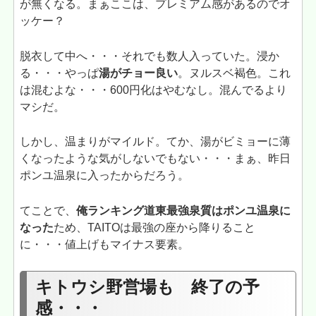
が無くなる。まぁここは、プレミアム感があるのでオ
ッケー？
脱衣して中へ・・・それでも数人入っていた。浸か
る・・・やっぱ
湯がチョー良い
。ヌルスベ褐色。これ
は混むよな・・・600円化はやむなし。混んでるより
マシだ。
しかし、温まりがマイルド。てか、湯がビミョーに薄
くなったような気がしないでもない・・・まぁ、昨日
ポンユ温泉に入ったからだろう。
てことで、
俺ランキング道東最強泉質はポンユ温泉に
なった
ため、TAITOは最強の座から降りること
に・・・値上げもマイナス要素。
キトウシ野営場も 終了の予
感・・・