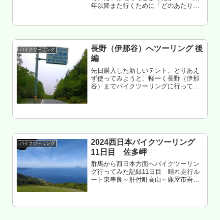
年以降また行くために「どのあたりが
バイク的に良かったのか」という件な
どを、まとめておく話の続き。コレ北
東北3県バイク走りやすさマップ
2025（ツーリング結果のまとめ）南東
北...
長野（伊那谷）へツーリング 後
バイクツーリング
編
先日購入した新しいテント。とりあえ
ず使ってみようと、軽ーく長野（伊那
谷）までバイクツーリングに行ってみ
た、という話の後編ついでにテントの
レビュー（「拓風FLYTOP」ブランド
のコレ→ Azarxis 2人用～なんちゃ
ら）などメルヘン感一切無...
2024西日本バイクツーリング
バイクツーリング
11日目 佐多岬
群馬から西日本方面へバイクツーリン
グ行ってみた記録11日目 晴れ走行ル
ート東串良～肝付町高山～鹿屋市吾平
～錦江町田代～根占～浜尻～佐多岬～
伊座敷～～根占～大根占～神川～鹿屋
航空基地～串良～東串良走行距離 約
180km鹿児島県肝属郡東串良町 ...