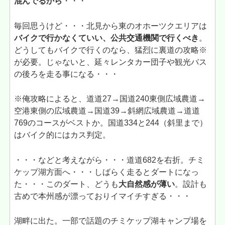
混んでるから
・・・
毎回思うけど・・・北見から東のオホーツクエリアは
バイクで行かなくていい、公共交通機関で行くべき
。
どうしてもバイクで行くのなら、猛烈に裏道の攻略※
が必要。じゃないと、延々レンタカー団子や観光バス
の後ろを走る事になる・・・
※俺攻略によると、道道27→国道240東側広域農道→
空港東側の広域農道→国道39→斜網広域農道→道道
769のコースがベストか。国道334と244（斜里まで）
はバイク的にはカス判定。
・・・などと考えながら・・・道道682を右折。チミ
ケップ湖方面へ・・・しばらく走るとダートになっ
た・・・このダート、どうも
大自然感が薄い
。設計も
古めで本州感が漂っておりイマイチすぎる・・・
湖畔に出た。一部で話題のチミケップ湖キャンプ場を