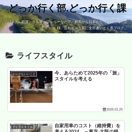
どっか行く部.どっか行く課
バイク、鉄道、クルマ、フェリーなどで、群馬から日本のどっかに行った記
録。忘れちゃう前に全部書いとく系ブログ。
ライフスタイル
今、あらためて2025年の「旅」
どーでもいいこと
スタイルを考える
2025.01.20
自家用車のコスト（維持費）を
ライフスタイル
考える2024 ～東京-大阪の移