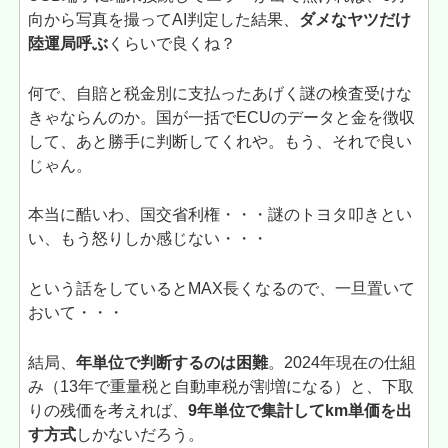
向から写真を撮ってAI判定した結果、
ダメなヤツだけ
陸運局呼ぶ
くらいで良くね？
何で、自賠と税金別に支払ったあげく謎の検査受けな
きゃならんのか。国が一括でECUのデータと金を徴収
して、あと勝手に判断してくれや。もう、それで良い
じゃん。
本当に酷いわ、国交省利権・・・謎のトヨタ叩きとい
い、もう怒りしか感じない・・・
という話をしているとMAX長くなるので、一旦置いて
おいて・・・
結局、
年単位で判断するのは困難
。2024年現在の仕組
み（13年で重量税と自動車税が割増になる）と、下取
りの残価を考えれば、
9年単位で集計してkm単価を出
す方式
しかないだろう。