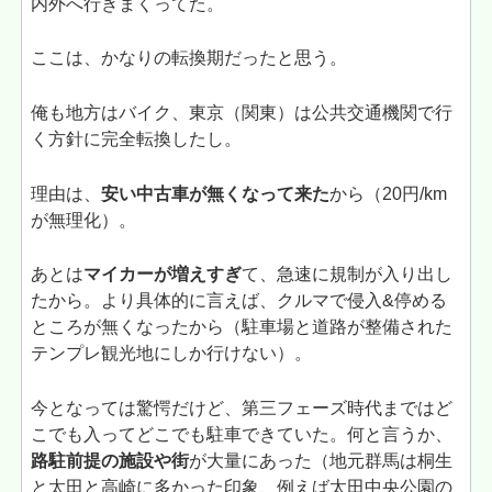
内外へ行きまくってた。
ここは、かなりの転換期だったと思う。
俺も地方はバイク、東京（関東）は公共交通機関で行
く方針に完全転換したし。
理由は、
安い中古車が無くなって来た
から（20円/km
が無理化）。
あとは
マイカーが増えすぎ
て、急速に規制が入り出し
たから。より具体的に言えば、クルマで侵入&停める
ところが無くなったから（駐車場と道路が整備された
テンプレ観光地にしか行けない）。
今となっては驚愕だけど、第三フェーズ時代まではど
こでも入ってどこでも駐車できていた。何と言うか、
路駐前提の施設や街
が大量にあった（地元群馬は桐生
と太田と高崎に多かった印象、例えば太田中央公園の