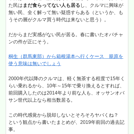
た民は
まだ食らってない人も居る
し、クルマに興味が
無い民、全く解って無い疑惑すらある（というか、も
うその層がクルマ買う時代は来ないと思う）。
だからまだ実感がない民が居る。春に書いたオバチャ
ンの件が正にそう。
桐生（群馬東部）から箱根湯本へ行くケース 籠原を
使う意味は無いでしょう
2000年代以降のクルマは、軽く無茶する程度で15年く
らい乗れるから、10年～15年で乗り換えるとすれば、
前回購入したのは2014年より前な人も、オッサンオバ
サン世代以上なら相当数居る。
この時代感覚から脱却しないとそろそろヤバくね？
という観点から書いたまとめが、2019年前回の過去記
事。