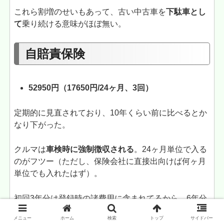
これら割増のせいもあって、古い中古車を
下駄車とし
て
乗り続ける意味がほぼ無い。
自賠責保険
52950円（17650円/24ヶ月、3回）
定期的に見直されており、10年くらい前に比べるとか
なり下がった。
クルマは
車検時に強制徴収される
。24ヶ月単位で入る
のがフツー（ただし、保険会社に直接出向けば何ヶ月
単位でも入れたはず）。
初回3年分は登録時の諸費用に含まれてるから、6年分
の3回を計上。ただし今後、変わる可能性はある（上
メニュー
ホーム
検索
トップ
サイドバー
がると予想）。なお、離島は金額が異なる。