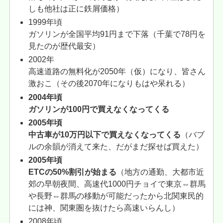
しも他社は正に鉄屑価格）
1999年頃
ガソリンが全国平均91円まで下落（千葉で78円を
見たのが歴代最安）
2002年
高速道路の無料化が2050年（仮）になり、皆さん
激おこ（その後2070年になりもはや呆れる）
2004年頃
ガソリンが100円で買えなくなってくる
2005年頃
中古車が10万円以下で買えなくなってくる
（バブ
ルの余韻が消えて来た、だがまだ探せば買えた）
2005年頃
ETCの50%割引が始まる
（地方の通勤、大都市近
郊の早朝夜間、高速代1000円チョイで東京⇔群馬
や長野⇔群馬の移動が可能だったから北関東民的
には神、関東圏を抜けたら高速いらんし）
2008年頃