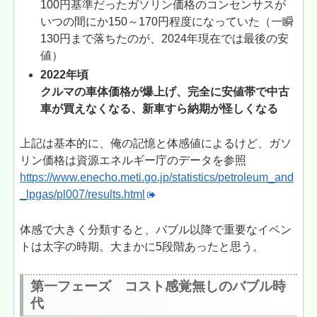
100円基準だったガソリン価格のコンセンサスが
いつの間にか150～170円程度になっていた（一瞬
130円まで落ちたのが、2024年現在では最後の安
値）
2022年頃
クルマの車体価格が爆上げ、完全に安値帯で中古
車が買えなくなる、新車すら納期が怪しくなる
上記は基本的に、俺の記憶と体感値によるけど、ガソ
リン価格は資源エネルギー庁のデータを参照
https://www.enecho.meti.go.jp/statistics/petroleum_and
_lpgas/pl007/results.html
体感で大きく分類すると、バブル以降で重要なイベン
トは太字の時期。大まかに5段階あったと思う。
第一フェーズ コスト感覚無しのバブル時
代