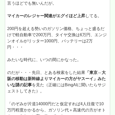
言うほどでも無いんだが。
マイカーのレジャー関連がエグイほど上昇
してる。
200円を超える勢いのガソリン価格、ちょっと盛るだ
けで軽自動車で200万円、タイヤ交換は6万円、エンジ
ンオイルがリッター1000円、バッテリーは2万
円・・・
みたいな時代に、いつの間にかなった。
のだが・・・先日、とある検索をした結果
「東京⇔大
阪の移動は新幹線よりマイカーの方がヤスーイ」みた
いな謎の記事
を見た（正確にはBingAIに聞いたらサジ
ェストしてきた）。
「のぞみが片道14000円だと仮定すれば4人往復で10
万円程度かかるから、ガソリン代＋高速代の方がオト