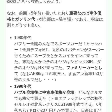
感覚について考察してみよう。
なお、前回（5年前）書いたとおり
重要なのは車体価
格とガソリン代
（都市部は＋駐車場）であり、税金は
割とどうでも良い。
1980年代
バブリー全開みんなでスポーツカーだ！ヒャッハ
ー！全員デフォMT、近所のオバチャンがスーパー
行くためにスープラとかスカイラインに乗って
た、末期なんかウチのオヤジはシビックSIR、ダ
チのオヤジはRX7乗ってた、
ファミリーカーとし
て
（なおAE86はゴミ車扱い、まぁアレ新車150万
帯のクルマだし・・・）
1990年代
バブル崩壊後に中古車価格が崩壊
、どんなクルマ
でも格安で買えた（トヨタフラッグシップの初代
セルシオ@北米レクサスLS1989年式でさえ、6年
落ち7万キロが20万円とかで買えた、日産はまだ