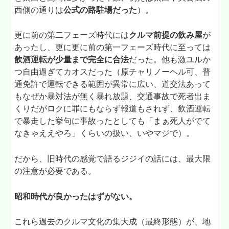
西側の通りは
公式の路駐場だった
）。
更に前の第二フェーズ時代には
クルマ前提の飲み屋
が
あったし、更に更に前の第一フェーズ時代に至っては
飲酒運転が少量まで完全に合法
だった。他も激ユルか
つ自由過ぎてカオスだった（原チャリノーヘル可、普
通免許で運転できる範囲が異常に広い、道交法あって
もなぜか暴対法が無く暴れ放題、交通事故で死者出ま
くりだがロクに罪にもならず報道もされず、飲酒運転
で暴走した挙句に事故ったとしても「まぁ死人がでて
なきゃええやろ」くらいの扱い、いやマジで）。
だから、旧時代の感覚で語るジジイの話には、最大限
の注意が必要である。
昭和時代が良かったはずがない。
これら過去のクルマ文化の集大成（最終形態）が、地