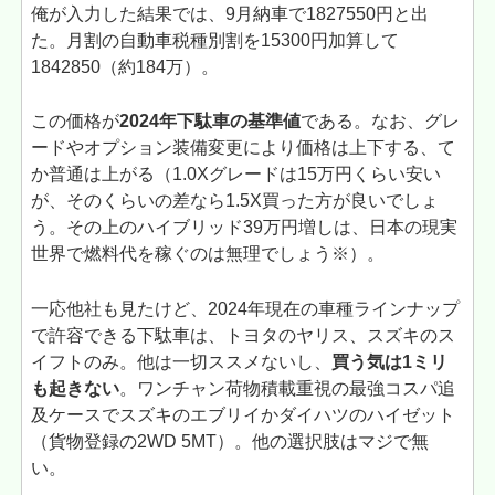
俺が入力した結果では、9月納車で
1827550円と出
た。月割の自動車税種別割を15300円加算して
1842850（約184万）。
この価格が
2024年下駄車の基準値
である。なお、グレ
ードやオプション装備変更により価格は上下する、て
か普通は上がる（1.0Xグレードは15万円くらい安い
が、そのくらいの差なら1.5X買った方が良いでしょ
う。その上のハイブリッド39万円増しは、日本の現実
世界で
燃料代を稼ぐのは
無理でしょう※）。
一応他社も見たけど、2024年現在の車種ラインナップ
で許容できる下駄車は、トヨタのヤリス、スズキのス
イフトのみ。他は一切ススメないし、
買う気は1ミリ
も起きない
。ワンチャン荷物積載重視の最強コスパ追
及ケースでスズキのエブリイかダイハツのハイゼット
（貨物登録の2WD 5MT）。他の選択肢はマジで無
い。