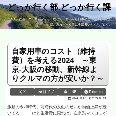
どっか行く部.どっか行く課
バイク、鉄道、クルマ、フェリーなどで、群馬から日本のどっかに行った記
録。忘れちゃう前に全部書いとく系ブログ。
自家用車のコスト（維持
費）を考える2024 ～東
京-大阪の移動、新幹線よ
りクルマの方が安いか？～
X
はてブ
LINE
Pinterest
2024.08.17
2024.08.21
激動の令和時代、前時代の反動のせいか物価上昇が続
いてる・・・けど生活費に限れば、在京系マスコミが