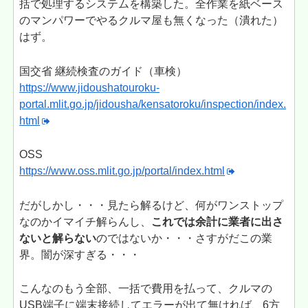
括で処理するシステムを構築した。全作業を紙ベース
のマンパワーでやるクルマ屋も無くなった（潰れた）
はず。
国交省 継続検査のガイド（車検）
https://www.jidoushatouroku-
portal.mlit.go.jp/jidousha/kensatoroku/inspection/index.
html
OSS
https://www.oss.mlit.go.jp/portal/index.html
だがしかし・・・見たら解るけど、何がワンストップ
なのかイマイチ解らんし、
これでは余計に業者に出さ
ないと解らない
のではないか・・・さすがだこの業
界。闇が深すぎる・・・
こんなのもう全部、一括で費用を払って、クルマの
USB端子に端末接続してエラーが出て無ければ、6方