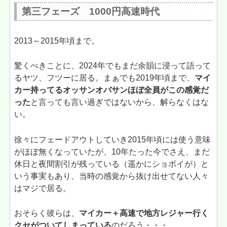
第三フェーズ 1000円高速時代
2013～2015年頃まで。
驚くべきことに、2024年でもまだ余韻に浸って語って
るヤツ、フツーに居る。まぁでも2019年頃まで、
マイ
カー持ってるオッサンオバサンほぼ全員がこの感覚だ
った
と言っても言い過ぎではないから、解らなくはな
い。
徐々にフェードアウトしていき2015年頃には使う意味
がほぼ無くなっていたが、10年たった今でさえ、まだ
休日と夜間割引が残っている（遥かにショボイが）と
いう事実もあり、当時の感覚から抜け出せてない人々
はマジで居る。
おそらく彼らは、
マイカー＋高速で地方レジャー行く
クセがついてしまっている
のだろう・・・