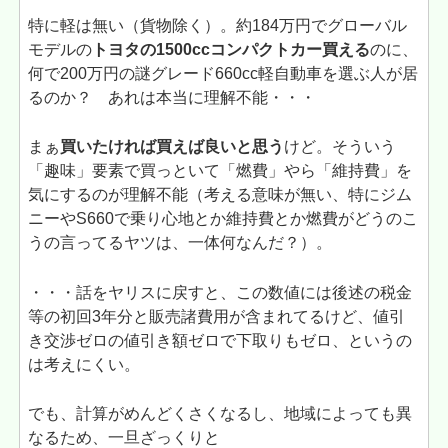
特に軽は無い（貨物除く）。約184万円でグローバル
モデルの
トヨタの1500ccコンパクトカー買える
のに、
何で200万円の謎グレード660cc軽自動車を選ぶ人が居
るのか？ あれは本当に理解不能・・・
まぁ
買いたければ買えば良いと思う
けど。そういう
「趣味」要素で買っといて「燃費」やら「維持費」を
気にするのが理解不能（考える意味が無い、特にジム
ニーやS660で乗り心地とか維持費とか燃費がどうのこ
うの言ってるヤツは、一体何なんだ？）。
・・・話をヤリスに戻すと、この数値には後述の税金
等の初回3年分と販売諸費用が含まれてるけど、値引
き交渉ゼロの値引き額ゼロで下取りもゼロ、というの
は考えにくい。
でも、計算がめんどくさくなるし、地域によっても異
なるため、一旦ざっくりと