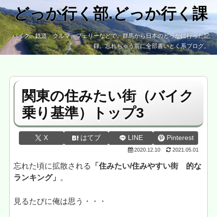
どっか行く部.どっか行く課
バイク、鉄道、クルマ、フェリーなどで、群馬から日本のどっかに行った記
録。忘れちゃう前に全部書いとく系ブログ。
関東の住みたい街（バイク
乗り基準）トップ3
X
はてブ
LINE
Pinterest
2020.12.10
2021.05.01
忘れた頃に拡散される
「住みたい/住みやすい街 的な
ランキング」
。
見るたびに俺は思う・・・