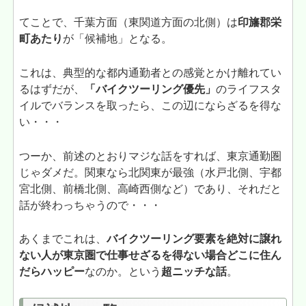
てことで、千葉方面（東関道方面の北側）は
印旛郡栄
町あたり
が「候補地」となる。
これは、典型的な都内通勤者との感覚とかけ離れてい
るはずだが、
「バイクツーリング優先」
のライフスタ
イルでバランスを取ったら、この辺にならざるを得な
い・・・
つーか、前述のとおりマジな話をすれば、東京通勤圏
じゃダメだ。関東なら北関東が最強（水戸北側、宇都
宮北側、前橋北側、高崎西側など）であり、それだと
話が終わっちゃうので・・・
あくまでこれは、
バイクツーリング要素を絶対に譲れ
ない人が東京圏で仕事せざるを得ない場合どこに住ん
だらハッピー
なのか。という
超ニッチな話
。