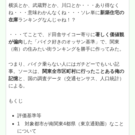
横浜とか、武蔵野とか、川口とか・・・あり得なく
ね・・・意味わかんなくね・・・ソレ単に
新築住宅の
在庫
ランキングなんじゃね！？
・・・てことで、ド田舎サイコー寄りに
著しく価値観
が偏向
した「バイク好きのオッサン基準」で、関東
（南）の住みたい街ランキングを勝手に作ってみた。
つまり、バイク乗らない人にはガチどーでもいい記
事。ソースは、
関東全市区町村に行ったことある俺の
記憶
と、国の調査データ（交通センサス、人口統計）
による。
もくじ
評価基準等
1 対象都市が南関東4都県（東京通勤圏）なこと
について