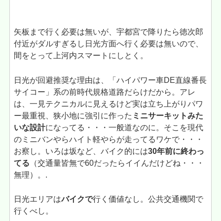
矢板まで行く必要は無いが、宇都宮で降りたら徳次郎
付近がダルすぎるし日光方面へ行く必要は無いので、
間をとって上河内スマートにしとく。
日光が回避推奨な理由は、「ハイパワー車DE直線番長
サイコー」系の前時代規格道路だらけだから。アレ
は、一見テクニカルに見えるけど実は立ち上がりパワ
ー最重視、狭小地に強引に作った
ミニサーキットみた
いな設計
になってる・・・一般道なのに。そこを現代
のミニバンやらハイト軽やらが走ってるワケで・・・
お察し。いろは坂など、バイク的には
30年前に終わっ
てる
（交通量皆無で60だったらイイんだけどね・・・
無理）。.
日光エリアは
バイクで
行く価値なし。公共交通機関で
行くべし。