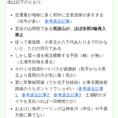
由は以下のとおり。
交通量が地味に多く郊外に交差道路が多すぎる
（信号が多い
参考過去記事
）
直近の山間部である
筑波山が、ほぼ全部2輪侵入
禁止
従って最低限、小美玉か八千代あたりまで行かな
いと、ただの苦行である
しかし霞ヶ浦を南北横断する手段（橋）が無い
（土浦市街地を通る）
そのくせ国道6バイパスが超微妙（取手から小美
玉より真岡の方が先に着く気が）
更に常磐線関連（てか北千住経由）が東京圏放射
路線のうちダントツでショボい（
参考過去記事
1
、
参考過去記事2
、
参考過去記事3
土浦駅のダ
イヤを見比べれば一目瞭然だが）
おまけに海岸ツーリングは神奈川（伊豆）や千葉
方面に勝てない