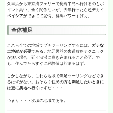
久里浜から東京湾フェリーで房総半島へ行けるのもポ
イント高い。全く関係ないが、去年行ったら超デカイ
ベイシア
ができてて驚愕。群馬パワーすげぇ。
全体補足
これら全ての地域でプチツーリングするには、
ガチな
土地勘が必要
である。地元民並の裏道攻略テクニック
が無い場合、延々渋滞に巻き込まれること必至。で
も、住んでたらすぐに経験値は貯まるはず。
しかしながら、これら地域で満足ツーリングなどでき
るはずがない。おそらく
住民の方も満足したいときに
は更に奥地へ行く
はずだ・・・
つまり・・・次項の地域である。