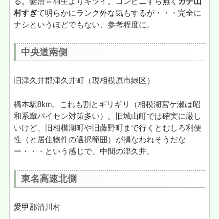
る。妻沼⇔羽生よりキツイ。コンビニすら無く
ガチ山
村すぎ
て明らかにランク外な気もするが・・・完全に
ナシというほどでもない、参考程度に。
中央道南側
旧津久井郡津久井町（現相模原市緑区）
橋本駅8km。これも割とギリギリ（相模湖宮ケ瀬は昭
和系輩パイセン対策多い）。旧城山町では確実に厳し
いけど、旧相模湖町や旧藤野町まで行くとむしろ利便
性（と居住物件の選択範囲）が損なわれそうだな
ー・・・という感じで、中間の津久井。
東名高速北側
愛甲郡清川村