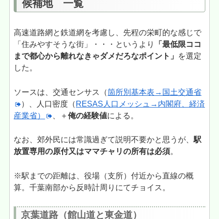
候補地 一覧
高速道路網と鉄道網を考慮し、先程の栄町的な感じで
「住みやすそうな街」・・・というより
「最低限ココ
まで都心から離れなきゃダメだろなポイント」
を選定
した。
ソースは、交通センサス（
箇所別基本表→国土交通省
）、人口密度（
RESAS人口メッシュ→内閣府、経済
産業省）
、＋
俺の経験値
による。
なお、郊外民には常識過ぎて説明不要かと思うが、
駅
放置専用の原付又はママチャリの所有は必須
。
※駅までの距離は、役場（支所）付近から直線の概
算。千葉南部から反時計周りにてチョイス。
京葉道路（館山道と東金道）