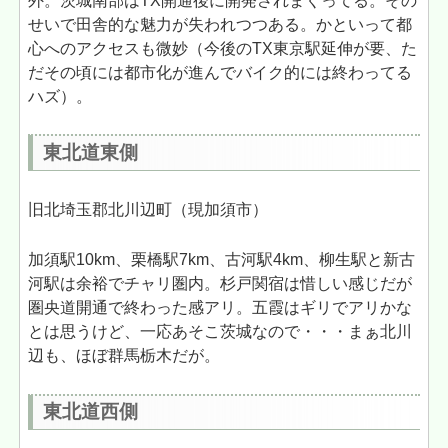
外。茨城南部はTX開通後に開発されまくってる。その
せいで田舎的な魅力が失われつつある。かといって都
心へのアクセスも微妙（今後のTX東京駅延伸が要、た
だその頃には都市化が進んでバイク的には終わってる
ハズ）。
東北道東側
旧北埼玉郡北川辺町（現加須市）
加須駅10km、栗橋駅7km、古河駅4km、柳生駅と新古
河駅は余裕でチャリ圏内。杉戸関宿は惜しい感じだが
圏央道開通で終わった感アリ。五霞はギリでアリかな
とは思うけど、一応あそこ茨城なので・・・まぁ北川
辺も、ほぼ群馬栃木だが。
東北道西側