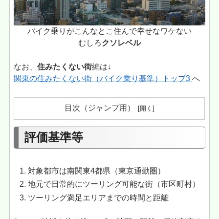
バイク乗りがこんなとこ住んで幸せなワケない
むしろ
クソレベル
なお、
住みたくない街
編は↓
関東の住みたくない街（バイク乗り基準）トップ3
へ
目次（ジャンプ用）
評価基準等
対象都市は南関東4都県（東京通勤圏）
地元で日常的にツーリング可能な街（市区町村）
ツーリング満足エリアまでの時間と距離