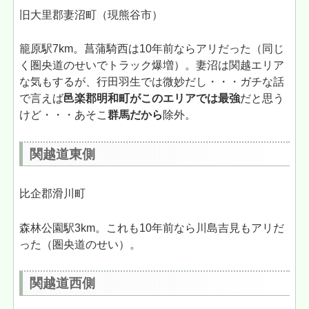
旧大里郡妻沼町（現熊谷市）
籠原駅7km。菖蒲騎西は10年前ならアリだった（同じ
く圏央道のせいでトラック爆増）。妻沼は関越エリア
な気もするが、行田羽生では微妙だし・・・ガチな話
で言えば
邑楽郡明和町がこのエリアでは最強
だと思う
けど・・・あそこ
群馬だから
除外。
関越道東側
比企郡滑川町
森林公園駅3km。これも10年前なら川島吉見もアリだ
った（圏央道のせい）。
関越道西側