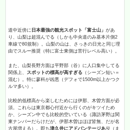
道中近傍に
日本最強の観光スポット「富士山」
があ
り、山梨は超混んでる（しかも中央道のみ基本片側2
車線で80規制）。山梨の山は、さっきの日光と同じ理
由でスルー推奨（特に富士東側は苦行レベル高い）。
また、山梨長野方面は平野部（谷）に人口集中してる
関係上、
スポットの標高が高すぎる
（シーズン短い＝
混む）。特に蓼科が凶悪（デフォで1500m以上かつク
ルマ多い）。
比較的低標高から楽しむためには伊那、木曽方面が必
須。これらは東京都心付近から行くのがキツイため
か、シーズン中でも比較的空いている（諏訪茅野は関
東ナンバーだらけだが、伊那木曽はほぼ皆無、だが名
古屋増える）。即ち
津久井にアドバンテージあり
（ま