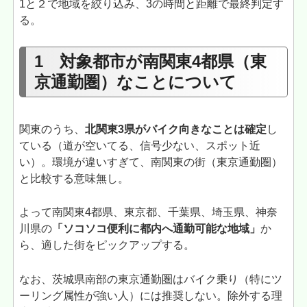
1と２で地域を絞り込み、3の時間と距離で最終判定す
る。
1 対象都市が南関東4都県（東
京通勤圏）なことについて
関東のうち、
北関東3県がバイク向きなことは確定
し
ている（道が空いてる、信号少ない、スポット近
い）。環境が違いすぎて、南関東の街（東京通勤圏）
と比較する意味無し。
よって南関東4都県、東京都、千葉県、埼玉県、神奈
川県の
「ソコソコ便利に都内へ通勤可能な地域」
か
ら、適した街をピックアップする。
なお、茨城県南部の東京通勤圏はバイク乗り（特にツ
ーリング属性が強い人）には推奨しない。除外する理