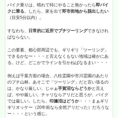
バイク乗りは、晴れて特にやること無かったら
即バイ
クに乗る
。したら、家を出て
即市街地から脱出したい
（目安5分以内）。
すなわち、
日常的に近所でプチツーリング
できなけれ
ばならない。
この要素、都心部周辺でも、ギリギリ「ツーリング」
できるかなー・・・と言えなくもない地域は確かにあ
る。けど、どこかでラインを引かねばなるまい・・・
例えば千葉方面の場合、八柱霊園や市川霊園のあたり
のプチ山林。あそこで「ツーリング」だと言い張るの
は、かなり厳しい。じゃぁ
手賀沼ならどうか
と言え
ば、やや厳しい。チャリならアリだと思うが、バイク
では厳しい。したら、
印旛沼はどうか
・・・まぁギリ
ギリオッケー（20年前なら全然アリだった）だろうな
ー・・・という感じ。