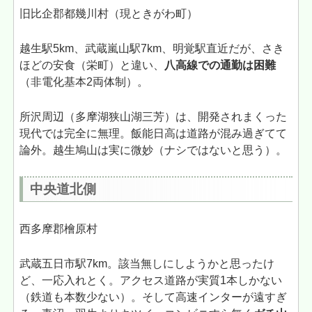
旧比企郡都幾川村（現ときがわ町）
越生駅5km、武蔵嵐山駅7km、明覚駅直近だが、さき
ほどの安食（栄町）と違い、
八高線での通勤は困難
（非電化基本2両体制）。
所沢周辺（多摩湖狭山湖三芳）は、開発されまくった
現代では完全に無理。飯能日高は道路が混み過ぎてて
論外。越生鳩山は実に微妙（ナシではないと思う）。
中央道北側
西多摩郡檜原村
武蔵五日市駅7km。該当無しにしようかと思ったけ
ど、一応入れとく。アクセス道路が実質1本しかない
（鉄道も本数少ない）。そして高速インターが遠すぎ