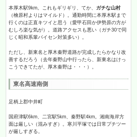
本厚木駅9km。これもギリギリ、てか、
ガチな山村
（檜原村よりはマイルド）。通勤時間に本厚木駅まで
行くのは正直キツイと思う（愛甲石田か伊勢原の方が
むしろ楽な気が）。道路アクセスも悪い（ガチ30で同
じく昭和系輩パイセン対策多い）。
ただし、新東名と厚木秦野道路が完成したらかなり改
善するだろう（去年秦野山中行ったら、新東名はけっ
こうできてたが、厚木秦野は・・・）。
東名高速南側
足柄上郡中井町
国府津駅6km、二宮駅5km、秦野駅4km。湘南海岸方
面は厳しい（混みすぎ）。寒川平塚では日常プチツー
が厳しすぎる。