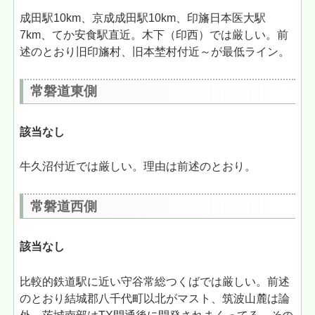
成田駅10km、京成成田駅10km、印旛日本医大駅
7km、てか安食駅直近。木下（印西）では厳しい。前
述のとおり旧印旛村、旧本埜村付近～が最低ライン。
常磐道東側
該当なし
牛久沼付近では厳しい。理由は前述のとおり。
常磐道西側
該当なし
比較的鉄道駅に近い守谷常総つくばでは厳しい。前述
のとおり結城郡八千代町以北がマスト、筑波山麓は論