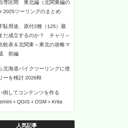
自専区間 東北編（北関東編の
＋2025ツーリングのまとめ
下駄用途、原付2種（125）最
まだ成立するのか？ チャリ～
比較表＆北関東～東北の攻略マ
成 前編
ら北海道バイクツーリングに使
ーを検討 2026秋
使い倒してコンテンツを作る
Gemini＋QGIS＋OSM＋Krita
人気記事