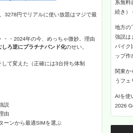
系無料
続き）
、3278円でリアルに使い放題はマジで最
地方の
強説は
・・・2024年の今、めっちゃ微妙。理由
バイク
むしろ逆にプラチナバンド化
のせい。
ップ作
そして変えた（正確には3台持ち体制
関東か
うフェリ
AIを
強説
2026 
理由
ターンから最適SIMを選ぶ