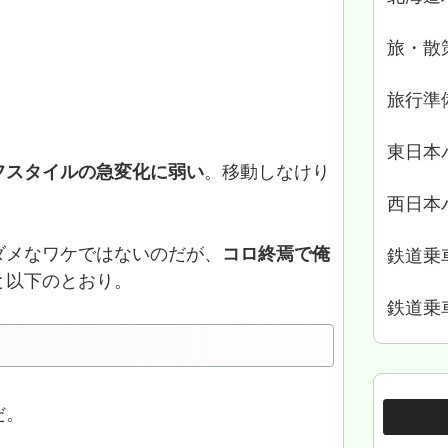
旅・散
旅行準
東日本
フスタイルの急変化に弱い
。移動しなけり
西日本
ダメなワケではないのだが、
コロ終焉で俺
鉄道乗
と以下のとおり。
鉄道乗
だ。