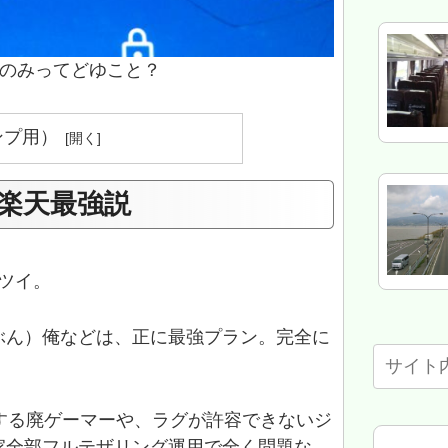
のみってどゆこと？
ンプ用）
楽天最強説
ツイ。
ぶん）俺などは、正に最強プラン。完全に
ドする廃ゲーマーや、ラグが許容できないジ
家全部フルテザリング運用で全く問題な