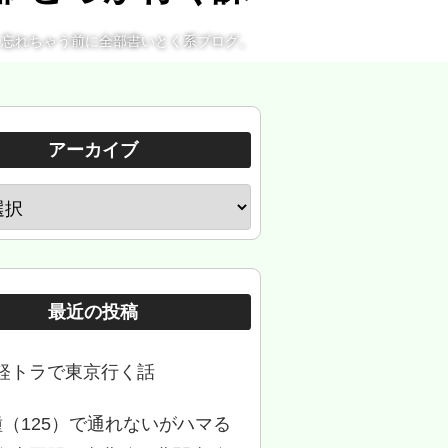
。忘れちゃう前に全部書いとく系ブログ。
アーカイブ
最近の投稿
軽トラで東京行く話
種（125）で通れないがハマる