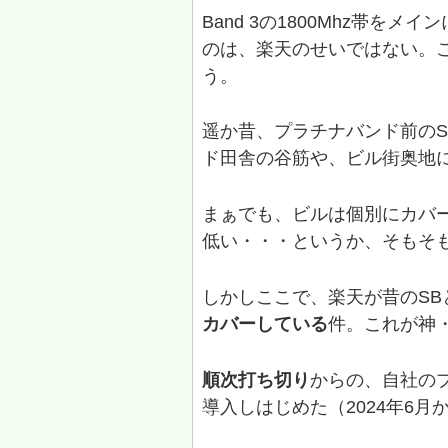
Band 3の1800Mhz帯を
のは、楽天のせいではない。
う。
遥か昔、プラチナバンド前の
ド田舎の谷筋や、ビル街奥地
まぁでも、ビルは個別にカバ
低い・・・というか、そもそ
しかしここで、楽天が昔のSB
カバーしている
件。これが神
順次打ち切り
からの、自社のプラ
導入しはじめた（2024年6月