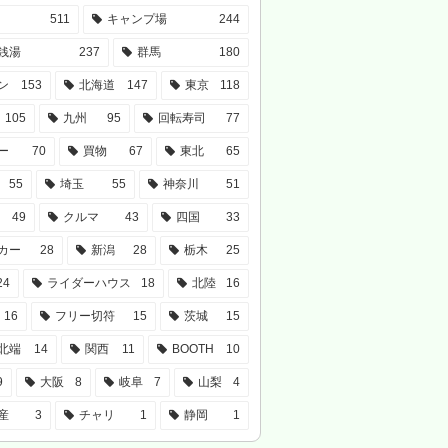
511
キャンプ場
244
銭湯
237
群馬
180
ン
153
北海道
147
東京
118
105
九州
95
回転寿司
77
ー
70
買物
67
東北
65
55
埼玉
55
神奈川
51
49
クルマ
43
四国
33
カー
28
新潟
28
栃木
25
24
ライダーハウス
18
北陸
16
16
フリー切符
15
茨城
15
北端
14
関西
11
BOOTH
10
9
大阪
8
岐阜
7
山梨
4
産
3
チャリ
1
静岡
1