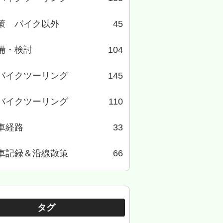
策 バイク以外
45
備・検討
104
バイクツーリング
145
バイクツーリング
110
車経路
33
車記録＆沿線散策
66
タグ