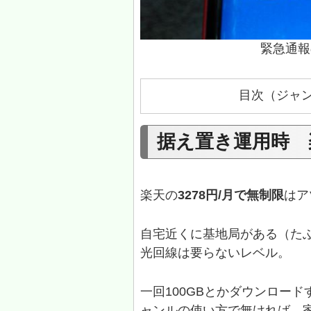
緊急通報
目次（ジャ
据え置き運用時 
楽天の
3278円/月で無制限
はア
自宅近くに基地局がある（た
光回線は要らないレベル。
一回100GBとかダウンロー
ャンルの使い方で無ければ、