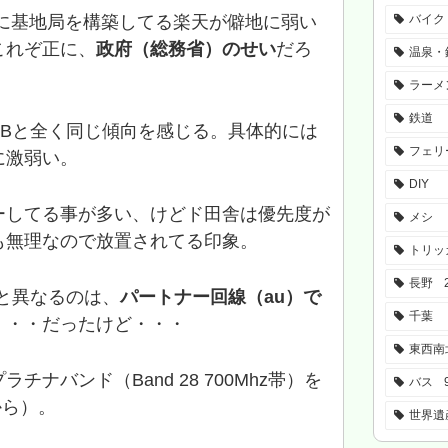
メインに基地局を構築してる楽天が僻地に弱い
バイク
これぞ正に、
政府（総務省）のせい
だろ
温泉・
ラーメ
鉄道
SBと全く同じ傾向を感じる。具体的には
フェリ
に激弱い。
DIY
ーしてる事が多い、けどド田舎は優先度が
メシ
も無理なので放置されてる印象。
トリッ
長野
と異なるのは、
パートナー回線（au）で
千葉
・・・だったけど・・・
東西南
チナバンド（Band 28 700Mhz帯）を
バス
から）。
世界遺