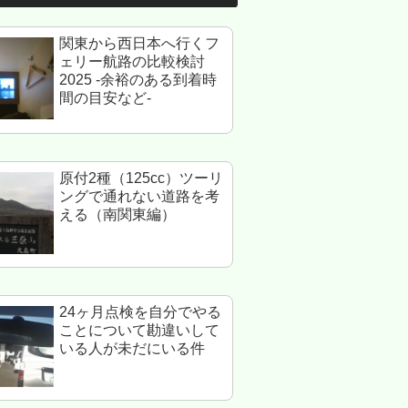
関東から西日本へ行くフ
ェリー航路の比較検討
2025 -余裕のある到着時
間の目安など-
原付2種（125cc）ツーリ
ングで通れない道路を考
える（南関東編）
24ヶ月点検を自分でやる
ことについて勘違いして
いる人が未だにいる件