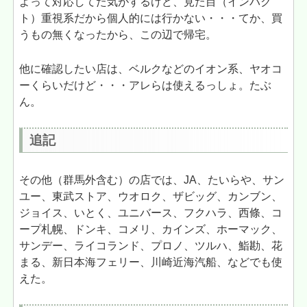
よって対応してた気がするけど、見た目（インパク
ト）重視系だから個人的には行かない・・・てか、買
うもの無くなったから、この辺で帰宅。
他に確認したい店は、ベルクなどのイオン系、ヤオコ
ーくらいだけど・・・アレらは使えるっしょ。たぶ
ん。
追記
その他（群馬外含む）の店では、JA、たいらや、サン
ユー、東武ストア、ウオロク、ザビッグ、カンブン、
ジョイス、いとく、ユニバース、フクハラ、西條、コ
ープ札幌、ドンキ、コメリ、カインズ、ホーマック、
サンデー、ライコランド、プロノ、ツルハ、鮨勘、花
まる、新日本海フェリー、川崎近海汽船、などでも使
えた。