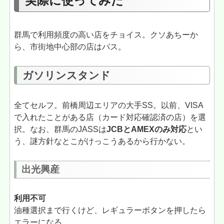
実際に使ってみた
群馬で利用頻度の高い店をチョイス。クソあちーか
ら、市街地中心部の店はパス。
ガソリンスタンド
全てセルフ。前橋周辺エリアの大手SS。以前、VISA
で入れたことがある店（カード対応確認済の店）を選
択。なお、群馬のJASSは
JCBとAMEXのみ対応
とい
う、謎方針なとこがけっこうあるから行かない。
出光興産
利用不可
油種選択まで行くけど、レギュラーボタンを押したら
エラーになる。