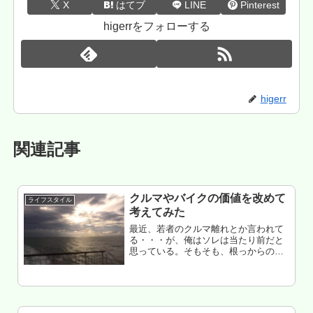
X
はてブ
LINE
Pinterest
higerrをフォローする
higerr
関連記事
クルマやバイクの価値を改めて
ライフスタイル
考えてみた
最近、若者のクルマ離れとか言われて
る・・・が、俺はソレは当たり前だと
思っている。そもそも、根っからのク
ルマ/バイク好きなんて、元から少ない
でしょ・・・生活スタイルの変化によ
り、道具としてクルマ/バイクの価値
（主に移動手段）が失われているか
ら...