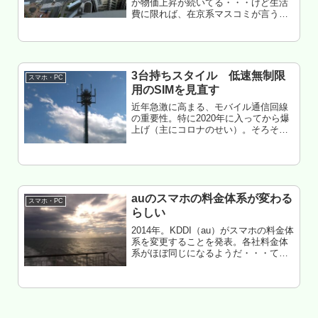
か物価上昇が続いてる・・・けど生活
費に限れば、在京系マスコミが言うほ
どでも無いんだが。マイカーのレジャ
ー関連がエグイほど上昇してる。200円
を超える勢いのガソリン価格、ちょっ
と盛るだけで軽自動車で200万円...
3台持ちスタイル 低速無制限
スマホ・PC
用のSIMを見直す
近年急激に高まる、モバイル通信回線
の重要性。特に2020年に入ってから爆
上げ（主にコロナのせい）。そろそ
ろ、スマホの通信（通話）契約を見直
す時期かなー・・・・・・てことで、
au系SIMを利用した、低速無制限運用
について、あらためて考えてみた...
auのスマホの料金体系が変わる
スマホ・PC
らしい
2014年。KDDI（au）がスマホの料金体
系を変更することを発表。各社料金体
系がほぼ同じになるようだ・・・てこ
とで、俺なりに納得するまで調査して
みた。