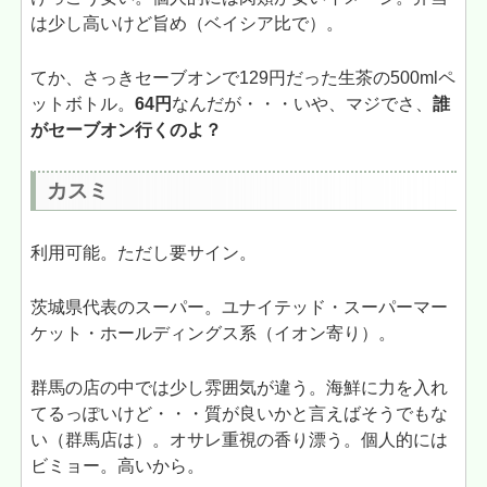
は少し高いけど旨め（ベイシア比で）。
てか、さっきセーブオンで129円だった生茶の500mlペ
ットボトル。
64円
なんだが・・・いや、マジでさ、
誰
がセーブオン行くのよ？
カスミ
利用可能。ただし要サイン。
茨城県代表のスーパー。ユナイテッド・スーパーマー
ケット・ホールディングス系（イオン寄り）。
群馬の店の中では少し雰囲気が違う。海鮮に力を入れ
てるっぽいけど・・・質が良いかと言えばそうでもな
い（群馬店は）。オサレ重視の香り漂う。個人的には
ビミョー。高いから。