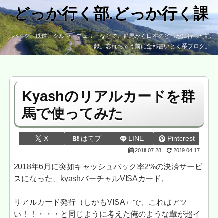
どっか行く部.どっか行く課
バイク、鉄道、クルマ、フェリーなどで、群馬から日本のどっかに行った記
録。忘れちゃう前に全部書いとく系ブログ。
Kyashのリアルカードを群
馬で使ってみた
X
はてブ
LINE
Pinterest
2018.07.28
2019.04.17
2018年6月に突如キャッシュバック率2%の決済サービ
スになった、kyashバーチャルVISAカード。
リアルカード発行（しかもVISA）で、これはアツ
い！！・・・と同じように考えた俺のような輩が超イ