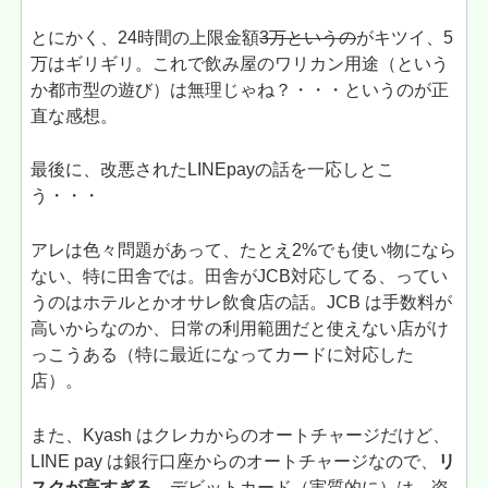
とにかく、24時間の上限金額
3万というの
がキツイ、5
万はギリギリ。これで飲み屋のワリカン用途（という
か都市型の遊び）は無理じゃね？・・・というのが正
直な感想。
最後に、改悪されたLINEpayの話を一応しとこ
う・・・
アレは色々問題があって、たとえ2%でも使い物になら
ない、特に田舎では。田舎がJCB対応してる、ってい
うのはホテルとかオサレ飲食店の話。JCB は手数料が
高いからなのか、日常の利用範囲だと使えない店がけ
っこうある（特に最近になってカードに対応した
店）。
また、Kyash はクレカからのオートチャージだけど、
LINE pay は銀行口座からのオートチャージなので、
リ
スクが高すぎる。
デビットカード（実質的に）は、盗