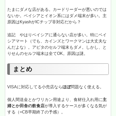
たまにダメな店がある。カードリーダーが悪いのでは
ないか。ベイシアとイオン系にはダメ端末が多い。主
原因はKyashがICチップ非対応だから？
追記 やはりベイシアに通らない店が多い。特にベイ
シアマート（でも、カインズとワークマンは大丈夫な
んだよな）。アピタのセルフ端末もダメ。しかし、と
りせんのセルフ端末は全てOK。原因は謎。
まとめ
VISAに対応してる小売店なら
ほぼ
問題なく使える。
個人間送金とかワリカン用途より、食材仕入れ用に
主
婦とか田舎の飲食店
が導入するケースが多くなる気が
する（=CB早期終了の予感）。