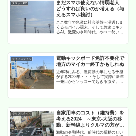
まだスマホ使えない情弱老人
スマホ・PC
どうすれば良いのか考える（与
えるスマホ検討）
ここ数年で急激に社会基盤へ浸透しま
くるモバイル端末。そして急速にキテ
るAI。激変の令和時代。やべー勢いで
ネット＋スマホ必須時代に突入して
る。しかし、その流れに全く付いてい
けない情弱ジジババ、というかウチの
父母。もうね、サッパリワカランのだ
か...
電動キックボード免許不要化で
ライフスタイル
地方のマイカー終了かもしれぬ
近年稀にみる、激変動の年になる予感
がする2023年・・・そして実際に新年
一発目からソッコーで起きる激変。電
動キックボード免許不要化の確定。こ
のインパクトはヤバイ。ガチでヤバ
イ。この国、ついに本気で交通インフ
ラの変革に着手した模様。クルマ依
存...
自家用車のコスト（維持費）を
ライフスタイル
考える2024 ～東京-大阪の移
動、新幹線よりクルマの方が安
いか？～
激動の令和時代、前時代の反動のせい