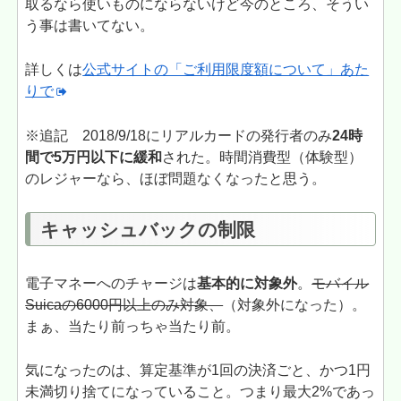
取るなら使いものにならないけど今のところ、そうい
う事は書いてない。
詳しくは
公式サイトの「ご利用限度額について」あた
りで
※追記 2018/9/18にリアルカードの発行者のみ
24時
間で5万円以下に緩和
された。時間消費型（体験型）
のレジャーなら、ほぼ問題なくなったと思う。
キャッシュバックの制限
電子マネーへのチャージは
基本的に対象外
。
モバイル
Suicaの6000円以上のみ対象、
（対象外になった）。
まぁ、当たり前っちゃ当たり前。
気になったのは、算定基準が1回の決済ごと、かつ1円
未満切り捨てになっていること。つまり最大2%であっ