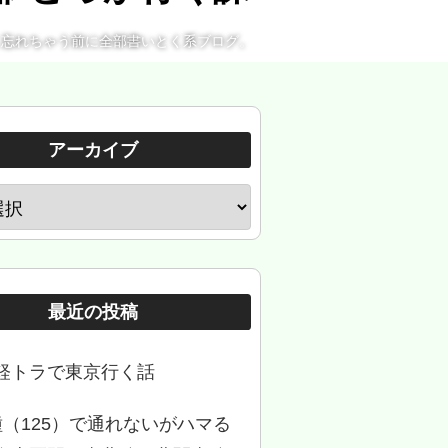
。忘れちゃう前に全部書いとく系ブログ。
アーカイブ
最近の投稿
軽トラで東京行く話
種（125）で通れないがハマる