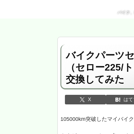
バイク
バイクパーツセ
（セロー225/
交換してみた
X
はて
105000km突破したマイバイ