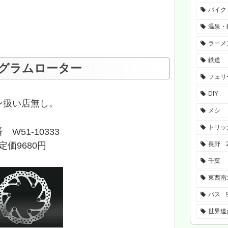
バイク
温泉・
ラーメ
鉄道
 ジグラムローター
フェリ
DIY
ン扱い店無し。
メシ
トリッ
 W51-10333
定価9680円
長野
千葉
東西南
バス
世界遺