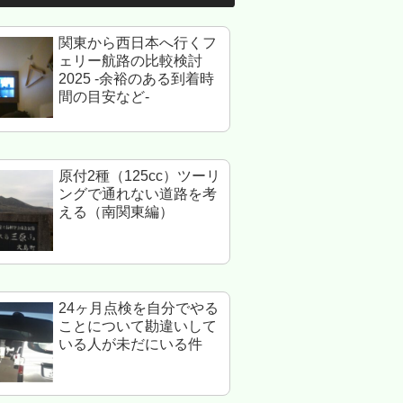
関東から西日本へ行くフ
ェリー航路の比較検討
2025 -余裕のある到着時
間の目安など-
原付2種（125cc）ツーリ
ングで通れない道路を考
える（南関東編）
24ヶ月点検を自分でやる
ことについて勘違いして
いる人が未だにいる件