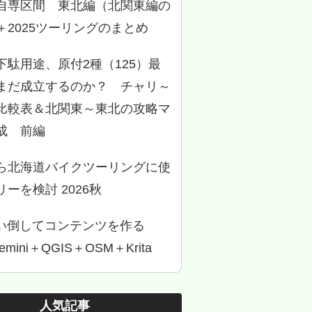
自専区間 東北編（北関東編の
＋2025ツーリングのまとめ
下駄用途、原付2種（125）最
まだ成立するのか？ チャリ～
比較表＆北関東～東北の攻略マ
成 前編
ら北海道バイクツーリングに使
ーを検討 2026秋
使い倒してコンテンツを作る
Gemini＋QGIS＋OSM＋Krita
人気記事