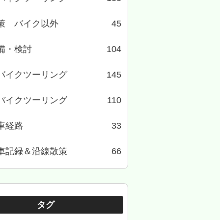
策 バイク以外
45
備・検討
104
バイクツーリング
145
バイクツーリング
110
車経路
33
車記録＆沿線散策
66
タグ