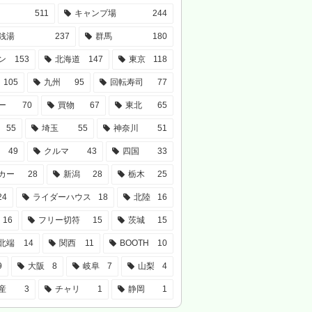
511
キャンプ場
244
銭湯
237
群馬
180
ン
153
北海道
147
東京
118
105
九州
95
回転寿司
77
ー
70
買物
67
東北
65
55
埼玉
55
神奈川
51
49
クルマ
43
四国
33
カー
28
新潟
28
栃木
25
24
ライダーハウス
18
北陸
16
16
フリー切符
15
茨城
15
北端
14
関西
11
BOOTH
10
9
大阪
8
岐阜
7
山梨
4
産
3
チャリ
1
静岡
1