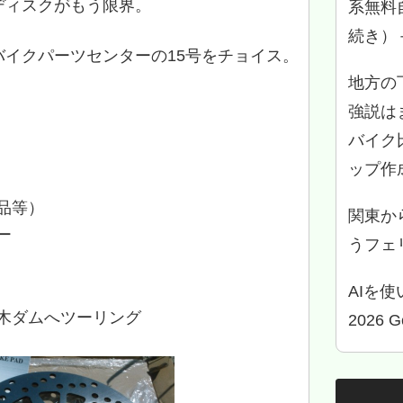
ディスクがもう限界。
系無料
続き）
イクパーツセンターの15号をチョイス。
地方の
強説は
バイク
ップ作
品等）
関東か
ー
うフェリ
AIを
木ダムへツーリング
2026 