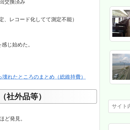
3回交換済み
推定、レコード化してて測定不能）
を感じ始めた。
っ壊れたところのまとめ（総維持費）
（社外品等）
ほど発見。