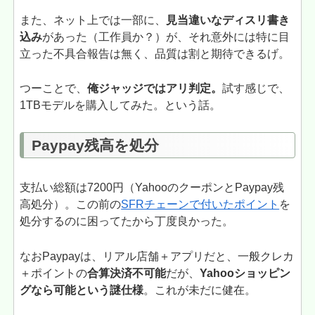
また、ネット上では一部に、
見当違いなディスリ書き
込み
があった（工作員か？）が、それ意外には特に目
立った不具合報告は無く、品質は割と期待できるげ。
つーことで、
俺ジャッジではアリ判定。
試す感じで、
1TBモデルを購入してみた。という話。
Paypay残高を処分
支払い総額は7200円（YahooのクーポンとPaypay残
高処分）。この前の
SFRチェーンで付いたポイント
を
処分するのに困ってたから丁度良かった。
なおPaypayは、リアル店舗＋アプリだと、一般クレカ
＋ポイントの
合算決済不可能
だが、
Yahooショッピン
グなら可能という謎仕様
。これが未だに健在。