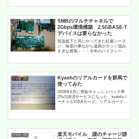
ル定額Z」という、ナント通信料0円～
のプランができた。これで2台運用が更
に安くな...
SMBのマルチチャネルで
DIY
2Gbps環境構築 2.5GBASE-T
デバイスは要らなかった
気温低下と共にやってきた紅葉シーズ
ン。毎度の事ながら道路がクッソ混み
すぎな群馬・・・今年のバイクシーズ
ンは、早くも終わった雰囲気が漂
う・・・でも、東京へ繰り出すのもビ
ミョーだし・・・てことで、インドア
派になる俺。データの整理やら何や
ら・・・...
Kyashのリアルカードを群馬で
スマホ・PC
使ってみた
2018年6月に突如キャッシュバック率
2%の決済サービスになった、kyashバ
ーチャルVISAカード。リアルカード発
行（しかもVISA）で、これはアツ
い！！・・・と同じように考えた俺の
ような輩が超イッパイ居たのか、サー
ビス開始から1か月以上...
楽天モバイル 謎のチャージ請
スマホ・PC