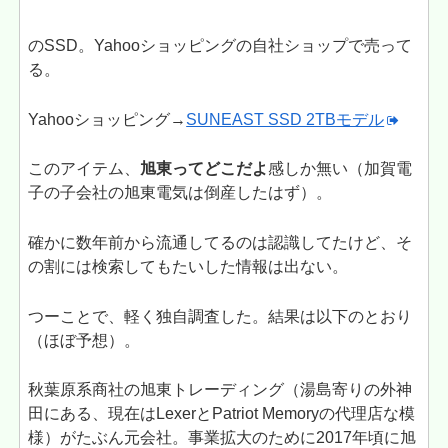
のSSD。Yahooショッピングの自社ショップで売って
る。
Yahooショッピング→
SUNEAST SSD 2TBモデル
このアイテム、
旭東ってどこだよ
感しか無い（加賀電
子の子会社の旭東電気は倒産したはず）。
確かに数年前から流通してるのは認識してたけど、そ
の割には検索してもたいした情報は出ない。
つーことで、軽く独自調査した。結果は以下のとおり
（ほぼ予想）。
秋葉原系商社の旭東トレーディング（湯島寄りの外神
田にある、現在はLexerとPatriot Memoryの代理店な模
様）がたぶん元会社。事業拡大のために2017年頃に旭