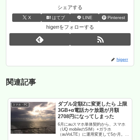
シェアする
X
はてブ
LINE
Pinterest
higerrをフォローする
higerr
関連記事
ダブル定額Zに変更したら 上限
スマホ・PC
3GB+α電話カケ放題が月額
2708円になってしまった
6月にauスマホ単体契約から、スマホ
（UQ mobileのSIM）+ガラホ
（auVoLTE）に運用変更して5か月。11
月9日、auのVoLTEガラホ向けに「ダブ