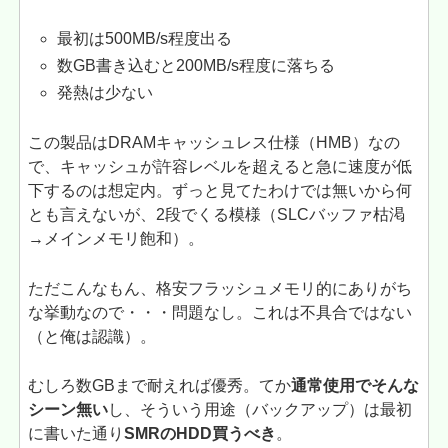
最初は500MB/s程度出る
数GB書き込むと200MB/s程度に落ちる
発熱は少ない
この製品はDRAMキャッシュレス仕様（HMB）なの
で、キャッシュが許容レベルを超えると急に速度が低
下するのは想定内。ずっと見てたわけでは無いから何
とも言えないが、2段でくる模様（SLCバッファ枯渇
→メインメモリ飽和）。
ただこんなもん、格安フラッシュメモリ的にありがち
な挙動なので・・・問題なし。これは不具合ではない
（と俺は認識）。
むしろ数GBまで耐えれば優秀。てか
通常使用でそんな
シーン無い
し、そういう用途（バックアップ）は最初
に書いた通り
SMRのHDD買うべき
。