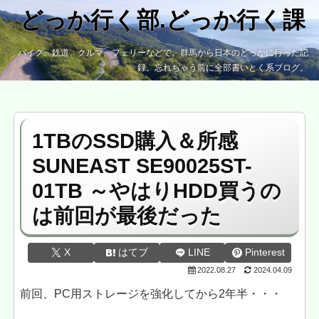
どっか行く部.どっか行く課
バイク、鉄道、クルマ、フェリーなどで、群馬から日本のどっかに行った記
録。忘れちゃう前に全部書いとく系ブログ。
1TBのSSD購入＆所感
SUNEAST SE90025ST-
01TB ～やはりHDD買うの
は前回が最後だった
X
はてブ
LINE
Pinterest
2022.08.27
2024.04.09
前回、PC用ストレージを強化してから2年半・・・