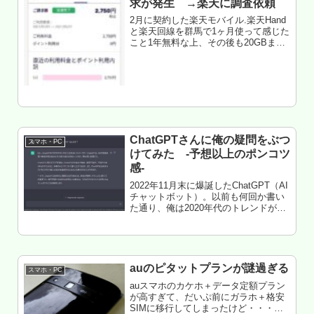
求が発生 →楽天に調査依頼
2月に契約した楽天モバイル.楽天Hand
と楽天回線を群馬で1ヶ月使って感じた
こと1年無料な上、その後も20GBまで
2000円くらいで使えてサイコーじゃ
ね。・・・と思っていた矢先、トラブ
ル発生。突然、謎のチャージが勝手に
される。楽天にクレーム...
ChatGPTさんに俺の疑問をぶつ
スマホ・PC
けてみた -予想以上のポンコツ
感-
2022年11月末に爆誕したChatGPT（AI
チャットボット）。以前も何回か書い
た通り、俺は2020年代のトレンドが
AI+ドローンだと思ってるし、皆さんの
注目度も高いようで、破竹の勢いによ
り登録者が増加してる模様。てこと
で、俺も使ってみた...
auのピタットプランが謎過ぎる
スマホ・PC
auスマホのカケホ＋データ定額プラン
が高すぎて、だいぷ前にガラホ＋格安
SIMに移行してしまったけど・・・戻