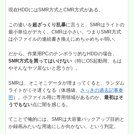
現在HDDにはSMR方式とCMR方式がある。
この違いを
超ざっくり乱暴
に言うと、SMRはライトの
最小単位がデカく、CMRは小さい。つまりSMR方式
は小ファイルの連続書き換えにめちゃめちゃ弱い。
だから、作業用PCのテンポラリ的なHDDの場合、
SMR方式を買ってはいけない
（特にOS起動用、もは
やそんなヤツ居ないと思うが）。
SMRは、そこそこデータが埋まってくると、ランダム
ライトがくそ遅くなる（体感値、
さっきの過去記事参
照
）。小ファイル用に専用領域があるのか、
最初はそ
うでもない
点に闇を感じる。
てことで俺的には、SMRは大容量バックアップ目的と
か録画みたいな用途にしか向かない。という判定。