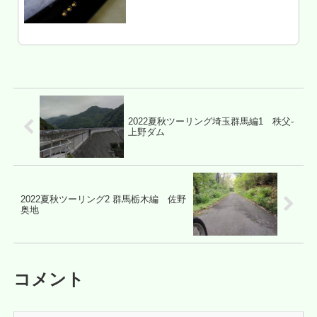
すことも考えてauの情報は定期的にチ
ェックしている。んで、今更ながら
2017夏にできた新プラン、「ピタット
プラン」について調べてみたら...
2022夏秋ツーリング埼玉群馬編1 秩父-
上野ダム
2022夏秋ツーリング2 群馬栃木編 佐野
奥地
コメント