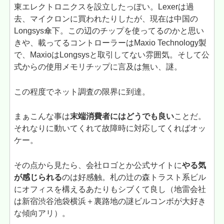
東エレクトロニクスを設立したっぽい。Lexerは過
去、マイクロンに買われたりしたが、現在は中国の
Longsys傘下。この辺のチップを使ってるのかと思い
きや、載ってるコントローラーはMaxio Technology製
で、MaxioはLongsysと取引してない雰囲気。そして公
式からの使用メモリチップに言及は無い、謎。
この程度でネット調査の限界に到達。
まぁこんな事は
末端消費者にはどうでも良い
ことだ。
それなりに動いてくれて故障時に対応してくればオッ
ケー。
その点から見たら、会社ロゴとか公式サイトに
やる気
が感じられる
のは好感触。札の辻の森トラスト系ビル
にオフィスを構えるあたりもシブくて良し（地雷会社
は新宿渋谷池袋横浜＋裏路地の謎ビルコンボが大好き
な傾向アリ）。