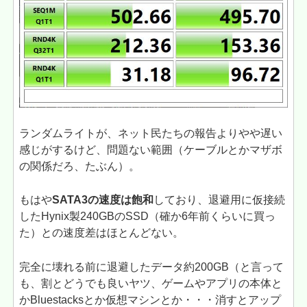
ランダムライトが、ネット民たちの報告よりやや遅い
感じがするけど、問題ない範囲（ケーブルとかマザボ
の関係だろ、たぶん）。
もはや
SATA3の速度は飽和
しており、退避用に仮接続
したHynix製240GBのSSD（確か6年前くらいに買っ
た）との速度差はほとんどない。
完全に壊れる前に退避したデータ約200GB（と言って
も、割とどうでも良いヤツ、ゲームやアプリの本体と
かBluestacksとか仮想マシンとか・・・消すとアップ