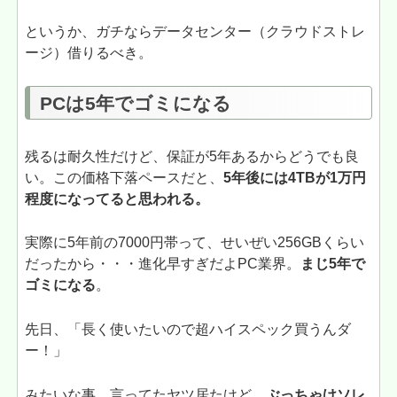
というか、ガチならデータセンター（クラウドストレ
ージ）借りるべき。
PCは5年でゴミになる
残るは耐久性だけど、保証が5年あるからどうでも良
い。この価格下落ペースだと、
5年後には4TBが1万円
程度になってると思われる。
実際に5年前の7000円帯って、せいぜい256GBくらい
だったから・・・進化早すぎだよPC業界。
まじ5年で
ゴミになる
。
先日、「長く使いたいので超ハイスペック買うんダ
ー！」
みたいな事、言ってたヤツ居たけど、
ぶっちゃけソレ