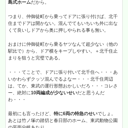
島式ホーム
だから。
つまり、仲御徒町から乗ってドアに張り付けば、北千
住までドアは開かない。混んでてもいちいち外に出な
くて良いしドアから奥に押しやられる事も無い。
おまけに仲御徒町から乗るヤツなんて超少ない（他の
駅比で）から、ドア横をキープしやすい。＋北千住止
まりを狙うと完璧である。
・・・てことで、ドアに張り付いて北千住へ・・・あ
いかわらずクッソ混んでるよなー・・・北千住周辺
は。てか、東武の運行形態おかしいだろ・・・コレさ
ー、絶対に
10両編成が少ないせい
だと思うんだ
わ・・・
最初にも言ったけど、
特に6両の特急のせい
でしょ。
あとは竹ノ塚の踏切と春日部のホーム、東武動物公園
の平面分岐あたり。