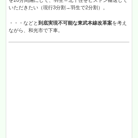
を20分間隔にして、羽生⇔北千住をピストン輸送して
いただきたい（現行3分割→羽生で2分割）。
・・・などと
到底実現不可能な東武本線改革案
を考え
ながら、和光市で下車。