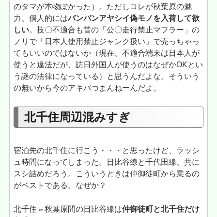
のタマが本物ぽかった）。ただしコレが秋葉原の魅
力、個人的には
バンバンアヤシイ偽モノを入荷して欲
しい
。技〇不適合も昔の「公〇走行禁止マフラー」の
ノリで「日本人使用禁止ジャンク扱い」で売っちゃっ
てもいいのではないか（現在、不適合端末は日本人が
使うと違法だが、訪日外国人が使うのはなぜかOKとい
う謎の法律になっている）と思うんだよな。そういう
の無いから今のアキバつまんねーんだよ。
北千住周辺混みすぎ
宿泊先の北千住に行こう・・・と思ったけど、ラッシ
ュ時間になってしまった。日比谷線と千代田線、共に
スシ詰めだろう。こういうときは仲御徒町から乗るの
がベストである。なぜか？
北千住⇔秋葉原間の日比谷線は
仲御徒町と北千住だけ