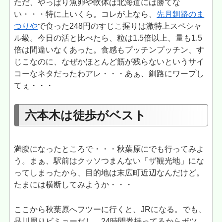
ただ、やっぱり魚卵や軟体は北海道には勝てな
い・・・特に上いくら。コレが上なら、
先月釧路のま
つりや
で食った248円のすじこ握りは激特上スペシャ
ル級。今日の活と比べたら、粒は1.5倍以上、量も1.5
倍は間違いなくあった。食感もプッチンプッチン、す
じこなのに、なぜかほとんど筋が残らないというサイ
コーなネタだったわアレ・・・あぁ、釧路にワープし
てぇ・・・
六本木は徒歩がベスト
満腹になったところで・・・秋葉原にでも行ってみよ
う。まぁ、駅前はクッソつまんない「ザ観光地」にな
ってしまったから、目的地は末広町近辺なんだけど。
たまには横断してみようか・・・
ここから秋葉原へフツーに行くと、JRになる。でも、
品川周りビミョーだし、24時間券持ってるからボツ。