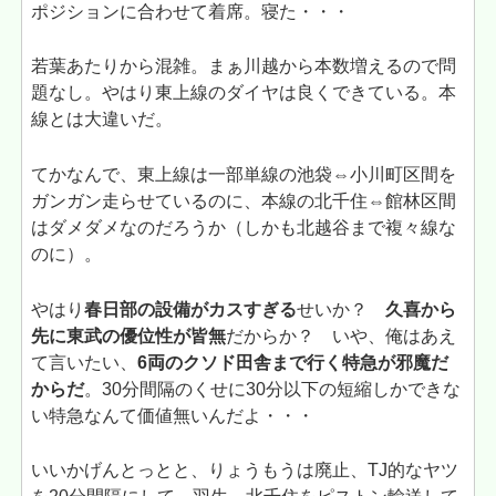
ポジションに合わせて着席。寝た・・・
若葉あたりから混雑。まぁ川越から本数増えるので問
題なし。やはり東上線のダイヤは良くできている。本
線とは大違いだ。
てかなんで、東上線は一部単線の池袋⇔小川町区間を
ガンガン走らせているのに、本線の北千住⇔館林区間
はダメダメなのだろうか（しかも北越谷まで複々線な
のに）。
やはり
春日部の設備がカスすぎる
せいか？
久喜から
先に東武の優位性が皆無
だからか？ いや、俺はあえ
て言いたい、
6両のクソド田舎まで行く特急が邪魔だ
からだ
。30分間隔のくせに30分以下の短縮しかできな
い特急なんて価値無いんだよ・・・
いいかげんとっとと、りょうもうは廃止、TJ的なヤツ