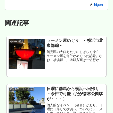
higerr
関連記事
ラーメン屋めぐり ～横浜市北
その他の旅
東部編～
鶴見区の大口あたりにしばらく滞在。
ラーメン屋を何件かめぐった記録。な
お、横浜駅、川崎駅方面は一切行かな
い（クルマ停めるのメンドクサイ
し）。基本、都筑港北方面へ向か
う・・・前回までの記事（新横浜近辺
（約6㎞）ラーメン屋めぐりの記録 伊
勢佐木町...
日曜に群馬から横浜へ日帰り
旅・散策 バイク以外
～余裕で可能（だが森林公園駅
が・・・）
個人的なイベント（会合）があり、日
曜に日帰りで横浜へ。ついでにラーメ