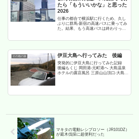
たら「もういいかな」と思った
2026
仕事の都合で横浜駅に行くため、久し
ぶりに群馬-新宿の高速バスに乗ってみ
た。結果、もう高速バスは終わりっぽ
い。もくじ 群馬-東京のバスについて
乗車前 伊勢崎駅で遅延発生は無理す
ぎ このバスの対象地域民 激狭くなっ
た もームリな気がする 群馬...
伊豆大島へ行ってみた 後編
その他の旅
突発的に伊豆大島に行ってみた記録
後編もくじ 岡田港-元町港へ 大島温泉
ホテルの露店風呂 三原山山頂口-大島公
園方面-波浮港方面筆島-地層断面 元町
地区のスーパーマーケットに行ってみ
る サンセットパームライン 雑魚や紀洋
丸（食堂）へ 岡田港...
マキタの電動レシプロソー（JR101DZ）
が庭木伐採に超便利だった