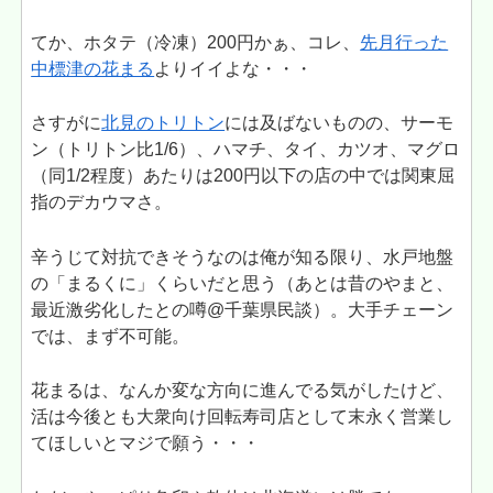
てか、ホタテ（冷凍）200円かぁ、コレ、
先月行った
中標津の花まる
よりイイよな・・・
さすがに
北見のトリトン
には及ばないものの、サーモ
ン（トリトン比1/6）、ハマチ、タイ、カツオ、マグロ
（同1/2程度）あたりは200円以下の店の中では関東屈
指のデカウマさ。
辛うじて対抗できそうなのは俺が知る限り、水戸地盤
の「まるくに」くらいだと思う（あとは昔のやまと、
最近激劣化したとの噂@千葉県民談）。大手チェーン
では、まず不可能。
花まるは、なんか変な方向に進んでる気がしたけど、
活は今後とも大衆向け回転寿司店として末永く営業し
てほしいとマジで願う・・・