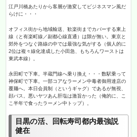
江戸川橋あたりから客層が激変してビジネスマン風だ
らけに・・・
オフィス街から地域輸送、歓楽街までカバーする東上
線（と有楽町線／副都心線直通）は隙が無い。東京と
郊外をつなぐ路線の中では最強な気がする（個人的に
2位は複々線化達成した小田急、もちろんワーストは
東武本線）。
永田町で下車。半蔵門線へ乗り換え・・・数駅乗って
神保町で下車。一部コアなラーメン中毒者御用達店の
覆麺へ。本日会員制（というギャグ）であるが無視、
顔パス。悪いヤツあん肝塩は激旨かった（俺的に、こ
こ半年で食ったラーメン中トップ）。
目黒の活、回転寿司都内最強説
健在