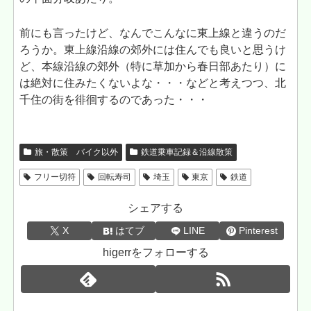
前にも言ったけど、なんでこんなに東上線と違うのだ
ろうか。東上線沿線の郊外には住んでも良いと思うけ
ど、本線沿線の郊外（特に草加から春日部あたり）に
は絶対に住みたくないよな・・・などと考えつつ、北
千住の街を徘徊するのであった・・・
旅・散策 バイク以外
鉄道乗車記録＆沿線散策
フリー切符
回転寿司
埼玉
東京
鉄道
シェアする
X
はてブ
LINE
Pinterest
higerrをフォローする