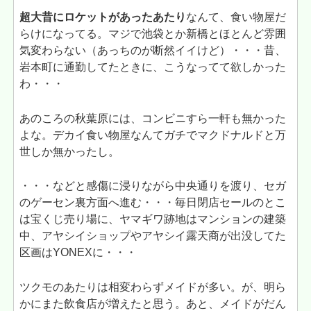
超大昔にロケットがあったあたり
なんて、食い物屋だ
らけになってる。マジで池袋とか新橋とほとんど雰囲
気変わらない（あっちのが断然イイけど）・・・昔、
岩本町に通勤してたときに、こうなってて欲しかった
わ・・・
あのころの秋葉原には、コンビニすら一軒も無かった
よな。デカイ食い物屋なんてガチでマクドナルドと万
世しか無かったし。
・・・などと感傷に浸りながら中央通りを渡り、セガ
のゲーセン裏方面へ進む・・・毎日閉店セールのとこ
は宝くじ売り場に、ヤマギワ跡地はマンションの建築
中、アヤシイショップやアヤシイ露天商が出没してた
区画はYONEXに・・・
ツクモのあたりは相変わらずメイドが多い。が、明ら
かにまた飲食店が増えたと思う。あと、メイドがだん