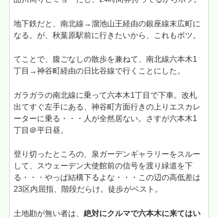
地下鉄だと、南北線→溜池山王経由の銀座線末広町に
なる。が、秋葉原駅前に行きたいから、これもボツ。
てことで、腹ごなしの散歩を兼ねて、南北線六本木1
丁目→神谷町経由の日比谷線で行くことにした。
ガラガラの南北線に乗って六本木1丁目で下車。改札
出てすぐ左手にある、神谷町方面行きの上りエスカレ
ーターに乗る・・・人が全然居ない。さすが六本木1
丁目＠平日昼。
登り切ったところの、泉ガーデンギャラリーをスルー
して、スウェーデン大使館前の信号を渡り緑道を下
る・・・やっぱ結構下るよな・・・この辺の高低差は
23区内屈指、階段だらけ。徒歩がベスト。
土地勘が無い者は、
絶対にクルマで六本木に来てはい