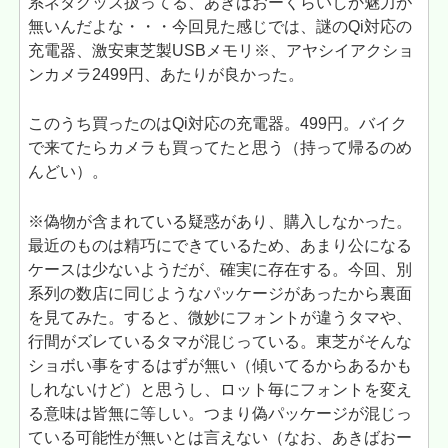
系ネタグッズ扱ってる、あきばおーくらいしか魅力が
無いんだよな・・・今回見た感じでは、謎のQi対応の
充電器、激安東芝製USBメモリ※、アヤシイアクショ
ンカメラ2499円、あたりが良かった。
このうち買ったのはQi対応の充電器。499円。バイク
で来てたらカメラも買ってたと思う（持って帰るのめ
んどい）。
※偽物が含まれている疑惑があり、購入しなかった。
最近のものは精巧にできているため、あまり公になる
ケースは少ないようだが、確実に存在する。今回、別
系列の数店に同じようなパッケージがあったから裏面
を見てみた。すると、微妙にフォントが違うタマや、
行間がズレているタマが混じっている。東芝がそんな
ショボい事をするはずが無い（傾いてるからあるかも
しれないけど）と思うし、ロット毎にフォントを変え
る意味は皆無に等しい。つまり偽パッケージが混じっ
ている可能性が無いとは言えない（なお、あきばおー