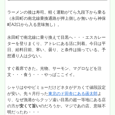
ラーメンの後は寿司。軽く運動がてら九段下から乗る
（永田町の南北線乗換通路が押上側しか無いから神保
町A2口から入る意味無し）。
永田町で南北線に乗り換えて目黒へ・・・エスカレー
ターを登りまくり、アトレにある活に到着。今日は平
日、給料日前、寒い、曇り、と条件は揃っている。予
想通り人は少ない。
すぐ着席できた。光物、サーモン、マグロなどを注
文・・・食う・・・やっぱここイイ。
シャリはややビミョーだけどネタがデカくて値段設定
が安い。先々月行った
東北のド田舎にある函太郎
よ
り、なぜ漁港からクッソ遠い目黒の超一等地にある店
の方が
安くて旨い
のだろうか。マジであの店、意味不
明だったわ・・・