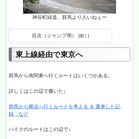
神谷町緑道、群馬より人いねぇー
目次（ジャンプ用）
東上線経由で東京へ
群馬から南関東へ行くルートはいくつかある。
詳しくはこの辺で書いた↓
群馬から横浜へ行くルートを考える ＆ 乗車した記
録 など
バイクのルートはこの辺で↓