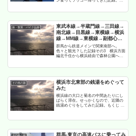
ン食ってソッコー帰ってきた記録。最
近、謎だなーって思ってた事が、色々
と判明した・・・ような気がした。も
くじ 群馬⇔横浜の往復方法 横浜⇔群
馬と互換性無し 東上線か伊勢崎線か...
東武本線→半蔵門線→三田線→
旅・散策 バイク以外
南北線→目黒線→東横線→横浜
線→MM線→東横線→副都心線
→東上線に乗車したら、横浜線
群馬から鉄道メインで関東南部へ。
が一番混んでた（横浜方面に乗
色々と観光？した記録その3 横浜方面
編北千住から横浜経由で森林公園へ帰
車した記録）
還もくじ 東武本線＝半蔵門線化 伊豆急
行が東急系だったことに気づく 混み方
が少し変わってきた？ 都営地下鉄がボ
ロすぎる 港区民は地下鉄乗ら...
横浜市北東部の銭湯をめぐって
その他の旅
みた
横浜線の大口と菊名の中間あたりにし
ばらく滞在。せっかくなので、近隣の
銭湯めぐりをしてみた記録。もくじ 菊
名 福美湯 駒岡 第二岡の湯 大倉山
太平館 馬場 いやさか湯 番外 みなと
みらい 万葉倶楽部
群馬-東京の高速バスに乗ってみ
その他の旅