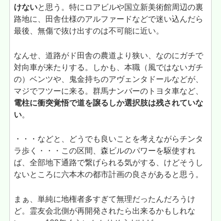
けない
と思う。特にロアビルや国立新美術館周辺の裏
路地に、田舎仕様のアルファードなどで迷い込んだら
最後、無傷で抜け出すのは不可能に近い。
なんせ、道路がド田舎の農道より狭い、なのにガチで
対向車が来たりする。しかも、本職（風ではないガチ
の）ベンツや、鬼金持ちのアヴェンタドールなどが、
マジでフツーに来る。群馬ナンバーのトヨタ車など、
電柱に衝突覚悟で道を譲るしか選択肢は残されていな
い
。
・・・などと、どうでも良いことを考えながらチンタ
ラ歩く・・・この区間、森ビルのパワーを駆使すれ
ば、全部地下通路で繋げられる気がする、けどそうし
ないところに六本木の都市計画の良さがあると思う。
まぁ、単純に地権者多すぎて無理だったんだろうけ
ど。霊友会北側が再開発されたら出来るかもしれな