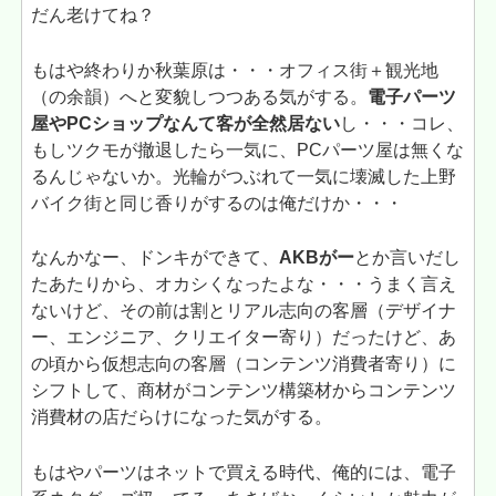
だん老けてね？
もはや終わりか秋葉原は・・・オフィス街＋観光地
（の余韻）へと変貌しつつある気がする。
電子パーツ
屋やPCショップなんて客が全然居ない
し・・・コレ、
もしツクモが撤退したら一気に、PCパーツ屋は無くな
るんじゃないか。光輪がつぶれて一気に壊滅した上野
バイク街と同じ香りがするのは俺だけか・・・
なんかなー、ドンキができて、
AKBがー
とか言いだし
たあたりから、オカシくなったよな・・・うまく言え
ないけど、その前は割とリアル志向の客層（デザイナ
ー、エンジニア、クリエイター寄り）だったけど、あ
の頃から仮想志向の客層（コンテンツ消費者寄り）に
シフトして、商材がコンテンツ構築材からコンテンツ
消費材の店だらけになった気がする。
もはやパーツはネットで買える時代、俺的には、電子