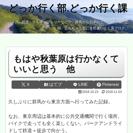
どっか行く部.どっか行く課
バイク、鉄道、クルマ、フェリーなどで、群馬から日本のどっかに行った記
録。忘れちゃう前に全部書いとく系ブログ。
もはや秋葉原は行かなくて
いいと思う 他
X
はてブ
LINE
Pinterest
2018.10.23
2018.11.03
久しぶりに群馬から東京方面へ行ってみた記録。
なお、東京周辺は基本的に公共交通機関で行く場所。
バイクで走っても全く楽しくない。パークアンドライ
ドして鉄道＋徒歩で向かう。