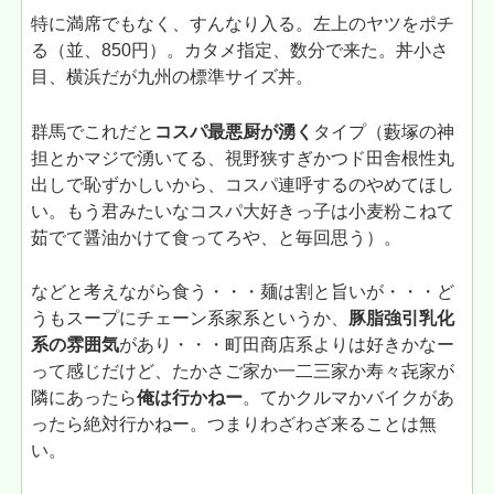
特に満席でもなく、すんなり入る。左上のヤツをポチ
る（並、850円）。カタメ指定、数分で来た。丼小さ
目、横浜だが九州の標準サイズ丼。
群馬でこれだと
コスパ最悪厨が湧く
タイプ（藪塚の神
担とかマジで湧いてる、視野狭すぎかつド田舎根性丸
出しで恥ずかしいから、コスパ連呼するのやめてほし
い。もう君みたいなコスパ大好きっ子は小麦粉こねて
茹でて醤油かけて食ってろや、と毎回思う）。
などと考えながら食う・・・麺は割と旨いが・・・ど
うもスープにチェーン系家系というか、
豚脂強引乳化
系の雰囲気
があり・・・町田商店系よりは好きかなー
って感じだけど、たかさご家か一二三家か寿々㐂家が
隣にあったら
俺は行かねー
。てかクルマかバイクがあ
ったら絶対行かねー。つまりわざわざ来ることは無
い。