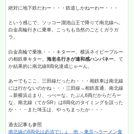
絶対に地下鉄だわー・・・鉄道しかねーわー・・・
という感じで、ソッコー溜池山王で降りて南北線へ。
白金高輪行きに乗車。こっちも当然のごとくガラガ
ラ。
白金高輪で乗換・・・キターー、横浜ネイビーブルー
の相鉄車キター。
海老名行きが違和感ハンパネー
。て
か結果的に南北線8両化達成じゃーん。
あーでもここ、三田線だったわ・・・相鉄車は南北線
には行かないのかね・・・三田線→相鉄直通、南北線
→新横浜止まり、っぺーな。たぶん6両だからだろー
な。南北線（てかSR）は8両化のタイミングを誤った
か・・・また埼玉は、やっちまったか・・・
過去記事も参照
南北線の8両化は必須でしょ 他 ～東京へラーメン食