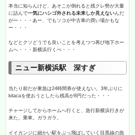
本当に知らんけど、あそこが倒れると残クレ勢が大量
に詰んで
一気にハシゴ外される未来しか見えない
んだ
がー・・・あー、でもソコが中古車の買い場かもな
ー・・・
などとクソどうでも良いことを考えつつ再び地下ホー
ムへ・・・新横浜行くべ・・・
ニュー新横浜駅 深すぎ
当たり前だが東急は24時間券が使えない。3年ぶりに
kitacaを使おうとしたら残高が8円だった・・・
チャージしてからホームへ行くと、急行新横浜行きが
来た。乗車。ガラガラ。
イイカンジに細かい駅をぶっ飛ばしていく目黒線の急