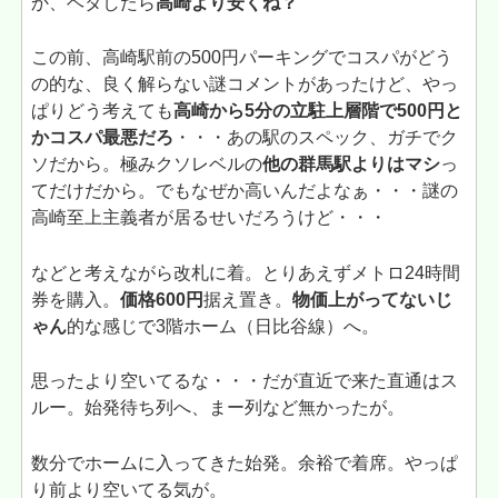
か、ヘタしたら
高崎より安くね？
この前、高崎駅前の500円パーキングでコスパがどう
の的な、良く解らない謎コメントがあったけど、やっ
ぱりどう考えても
高崎から5分の立駐上層階で500円と
かコスパ最悪だろ
・・・あの駅のスペック、ガチでク
ソだから。極みクソレベルの
他の群馬駅よりはマシ
っ
てだけだから。でもなぜか高いんだよなぁ・・・謎の
高崎至上主義者が居るせいだろうけど・・・
などと考えながら改札に着。とりあえずメトロ24時間
券を購入。
価格600円
据え置き。
物価上がってないじ
ゃん
的な感じで3階ホーム（日比谷線）へ。
思ったより空いてるな・・・だが直近で来た直通はス
ルー。始発待ち列へ、まー列など無かったが。
数分でホームに入ってきた始発。余裕で着席。やっぱ
り前より空いてる気が。