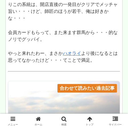
りこの系統は、開店直後の一発目がクリアでメッチャ
旨い・・・けど、師匠のほうが若干、俺は好きか
な・・・
会員カードもらって、また来ます群馬から・・・的な
ノリでグッバイ。
やっと来れたわー、まさか
ハオライ
より後になるとは
思ってなかったけど・・・てことで満足。
合わせて読みたい過去記事
メニュー
ホーム
検索
トップ
サイドバー