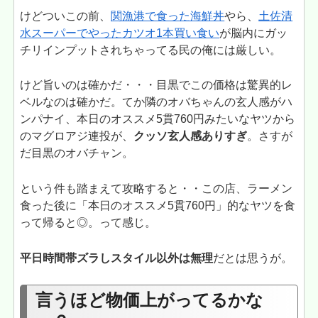
けどついこの前、
関漁港で食った海鮮丼
やら、
土佐清
水スーパーでやったカツオ1本買い食い
が脳内にガッ
チリインプットされちゃってる民の俺には厳しい。
けど旨いのは確かだ・・・目黒でこの価格は驚異的レ
ベルなのは確かだ。てか隣のオバちゃんの玄人感がハ
ンパナイ、本日のオススメ5貫760円みたいなヤツから
のマグロアジ連投が、
クッソ玄人感ありすぎ
。さすが
だ目黒のオバチャン。
という件も踏まえて攻略すると・・この店、ラーメン
食った後に「本日のオススメ5貫760円」的なヤツを食
って帰ると◎。って感じ。
平日時間帯ズラしスタイル以外は無理
だとは思うが。
言うほど物価上がってるかな