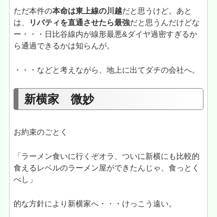
ただ本件の
本命は東上線の川越
だと思うけど。あと
は、
リバティを直通させたら最強
だと思うんだけどな
ー・・・日比谷線内が線形最悪&ダイヤ過密すぎるか
ら通過できるかは知らんが。
・・・などと考えながら、地上に出てダチの会社へ。
新横家 微妙
お約束のごとく
「ラーメン食いに行くぞオラ、ついに新横にも比較的
食えるレベルのラーメン屋ができたんじゃ、食っとく
べし」
的な方針により新横家へ・・・けっこう遠い。