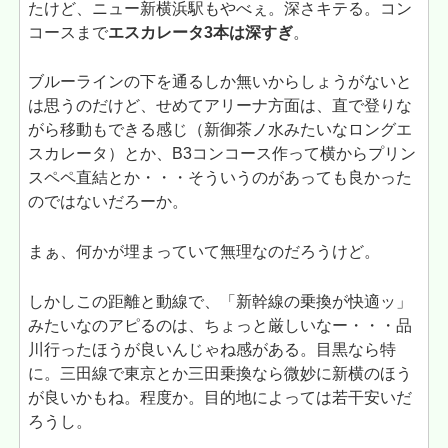
たけど、ニュー新横浜駅もやべぇ。深さキテる。コン
コースまで
エスカレータ3本は深すぎ
。
ブルーラインの下を通るしか無いからしょうがないと
は思うのだけど、せめてアリーナ方面は、直で登りな
がら移動もできる感じ（新御茶ノ水みたいなロングエ
スカレータ）とか、B3コンコース作って横からプリン
スペペ直結とか・・・そういうのがあっても良かった
のではないだろーか。
まぁ、何かが埋まっていて無理なのだろうけど。
しかしこの距離と動線で、「新幹線の乗換が快適ッ」
みたいなのアピるのは、ちょっと厳しいなー・・・品
川行ったほうが良いんじゃね感がある。目黒なら特
に。三田線で東京とか三田乗換なら微妙に新横のほう
が良いかもね。程度か。目的地によっては若干安いだ
ろうし。