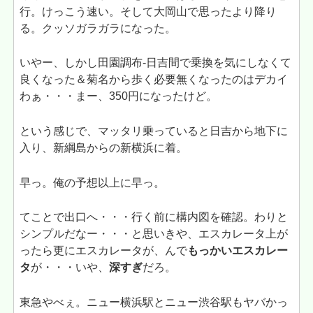
行。けっこう速い。そして大岡山で思ったより降り
る。クッソガラガラになった。
いやー、しかし田園調布-日吉間で乗換を気にしなくて
良くなった＆菊名から歩く必要無くなったのはデカイ
わぁ・・・まー、350円になったけど。
という感じで、マッタリ乗っていると日吉から地下に
入り、新綱島からの新横浜に着。
早っ。俺の予想以上に早っ。
てことで出口へ・・・行く前に構内図を確認。わりと
シンプルだなー・・・と思いきや、エスカレータ上が
ったら更にエスカレータが、んで
もっかいエスカレー
タ
が・・・いや、
深すぎ
だろ。
東急やべぇ。ニュー横浜駅とニュー渋谷駅もヤバかっ