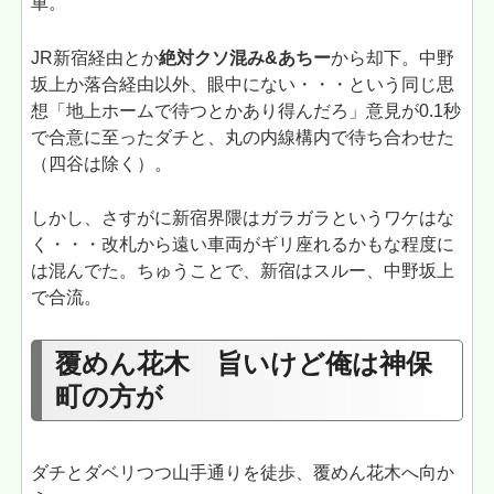
車。
JR新宿経由とか
絶対クソ混み&あちー
から却下。中野
坂上か落合経由以外、眼中にない・・・という同じ思
想「地上ホームで待つとかあり得んだろ」意見が0.1秒
で合意に至ったダチと、丸の内線構内で待ち合わせた
（四谷は除く）。
しかし、さすがに新宿界隈はガラガラというワケはな
く・・・改札から遠い車両がギリ座れるかもな程度に
は混んでた。ちゅうことで、新宿はスルー、中野坂上
で合流。
覆めん花木 旨いけど俺は神保
町の方が
ダチとダベリつつ山手通りを徒歩、覆めん花木へ向か