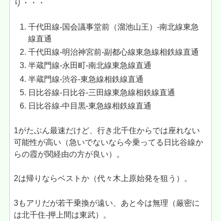
り・・・
千代田線-国会議事堂前（溜池山王）-南北線東急
線直通
千代田線-明治神宮前-副都心線東急線相鉄線直通
半蔵門線-永田町-南北線東急線直通
半蔵門線-渋谷-東急線相鉄線直通
日比谷線-日比谷-三田線東急線相鉄線直通
日比谷線-中目黒-東急線相鉄線直通
1がたぶん最速だけど、行き北千住からでは座れない
可能性が高い（急いでないなら今乗ってる日比谷線か
らの霞が関経由の方が良い）。
2は帰りならベストか（代々木上原始発を狙う）。
3もアリだが若干乗換が遠い、あと今は無理（厳密に
は北千住-押上間は東武）。