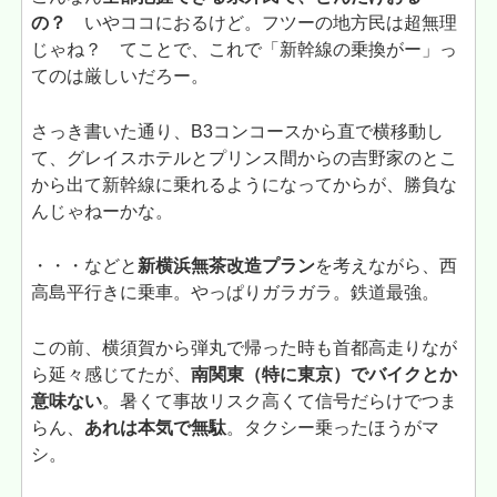
の？
いやココにおるけど。フツーの地方民は超無理
じゃね？ てことで、これで「新幹線の乗換がー」っ
てのは厳しいだろー。
さっき書いた通り、B3コンコースから直で横移動し
て、グレイスホテルとプリンス間からの吉野家のとこ
から出て新幹線に乗れるようになってからが、勝負な
んじゃねーかな。
・・・などと
新横浜無茶改造プラン
を考えながら、西
高島平行きに乗車。やっぱりガラガラ。鉄道最強。
この前、横須賀から弾丸で帰った時も首都高走りなが
ら延々感じてたが、
南関東（特に東京）でバイクとか
意味ない
。暑くて事故リスク高くて信号だらけでつま
らん、
あれは本気で無駄
。タクシー乗ったほうがマ
シ。