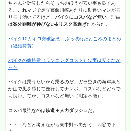
ちゃんと計算したらそっちのほうが安い事も良くあ
る。これマジで足立葛飾川崎あたりに勘違いマンがモ
リモリ湧いてるけど、
バイクにコスパなど無い
。理由
は
案外距離が伸びない&リスク高過ぎ
だからだ。
バイク10万キロ突破記念 ぶっ壊れたところのまとめ
（総維持費）
バイクの維持費（ランニングコスト）は実は安くなか
った
バイクは乗りたいから乗るのだ。ガラ空きの海岸線と
か山で風を感じて走行してナンボ。コスパなどどうで
も良い。てか、コスパなど無い（測定不能）。
コスパ最強なのは
鉄道＋人力ダッシュ
だ。
・・・などと考えながら東中野へ向かう。四谷で下