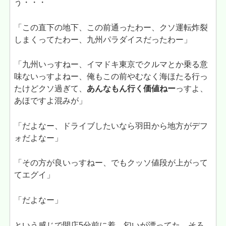
う・・・
「この直下の地下、この前通ったわー、クソ運転炸裂
しまくってたわー、九州パラダイスだったわー」
「九州いっすねー、イマドキ東京でクルマとか乗る意
味ないっすよねー、俺もこの前やむなく海ほたる行っ
たけどクソ過ぎて、
あんなもん行く価値ねー
っすよ、
あほですよ混みが」
「だよなー、ドライブしたいなら羽田から地方がデフ
ォだよなー」
「その方が良いっすねー、でもクッソ値段が上がって
てエグイ」
「だよなー」
という感じで開店5分前に着。匂いが漂ってた。そろ