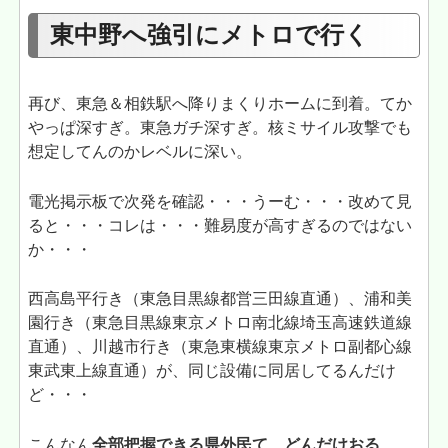
東中野へ強引にメトロで行く
再び、東急＆相鉄駅へ降りまくりホームに到着。てか
やっぱ深すぎ。東急ガチ深すぎ。核ミサイル攻撃でも
想定してんのかレベルに深い。
電光掲示板で次発を確認・・・うーむ・・・改めて見
ると・・・コレは・・・難易度が高すぎるのではない
か・・・
西高島平行き（東急目黒線都営三田線直通）、浦和美
園行き（東急目黒線東京メトロ南北線埼玉高速鉄道線
直通）、川越市行き（東急東横線東京メトロ副都心線
東武東上線直通）が、同じ設備に同居してるんだけ
ど・・・
こんなん
全部把握できる県外民て、どんだけおる