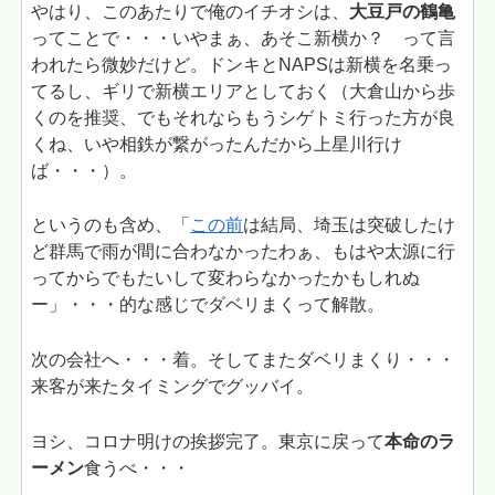
やはり、このあたりで俺のイチオシは、
大豆戸の鶴亀
ってことで・・・いやまぁ、あそこ新横か？ って言
われたら微妙だけど。ドンキとNAPSは新横を名乗っ
てるし、ギリで新横エリアとしておく（大倉山から歩
くのを推奨、でもそれならもうシゲトミ行った方が良
くね、いや相鉄が繋がったんだから上星川行け
ば・・・）。
というのも含め、「
この前
は結局、埼玉は突破したけ
ど群馬で雨が間に合わなかったわぁ、もはや太源に行
ってからでもたいして変わらなかったかもしれぬ
ー」・・・的な感じでダベリまくって解散。
次の会社へ・・・着。そしてまたダベリまくり・・・
来客が来たタイミングでグッバイ。
ヨシ、コロナ明けの挨拶完了。東京に戻って
本命のラ
ーメン
食うべ・・・