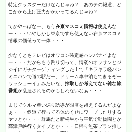
特定クラスターだけなんじゃね？ あのテの報道、ど
こかから上げ圧力がかかってるんじゃね？
てかやっぱなー、もう
在京マスコミ情報は使えん
な
ー・・・いやしかし東京ですら使えない在京マスコミ
情報の価値って一体・・・
少なくともテレビはオワコン確定感ハンパナイよな
ー・・・だからもう割り切って、情弱のオッサンとジ
ジイにガチターゲティングした上で「キラキラ軽バン
ミニバンで道の駅だー、ドリーム車中泊もできるぞー
ワッショーイ」みたいな、
搾取しか考えてない雑な旅
番組
が乱造されるのかもしれないなぁ・・・
まじでクルマ買い煽り誘導が限度を超えてるんだよな
ぁ・・・鉄道で行ってる体のくせにワープしたりする
ヤツとか・・・群馬だと新桐生から平気で動物園とか
高津戸峡行くタイプとか・・・日帰り無茶プラン推し