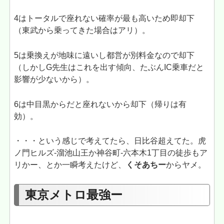
4はトータルで座れない確率が最も高いため即却下
（東武から乗ってきた場合はアリ）。
5は乗換えが地味に遠いし都営が別料金なので却下
（しかしG先生はこれを出す傾向、たぶんIC乗車だと
影響が少ないから）。
6は中目黒からだと座れないから却下（帰りは有
効）。
・・・という感じで考えてたら、日比谷超えてた。虎
ノ門ヒルズ‐溜池山王か神谷町-六本木1丁目の徒歩もア
リかー、とか一瞬考えたけど、
くそあちー
からヤメ。
東京メトロ最強ー