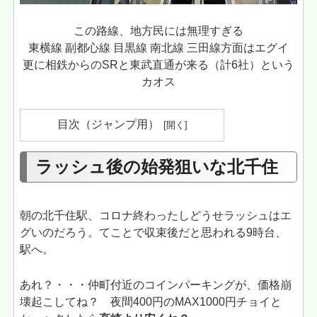
この路線、地方民には無理すぎる
東横線 副都心線 目黒線 南北線 三田線方面はエグイ
更に相鉄からのSRと東武直通が来る（計6社）という
カオス
目次（ジャンプ用）
ラッシュ後の始発狙いな北千住
朝の北千住駅、コロナ終わったしどうせラッシュはエ
グいのだろう。てことで収束後だと思われる9時台、
駅へ。
あれ？・・・仲町付近のコインパーキングが、価格崩
壊起こしてね？ 夜間400円のMAX1000円チョイと