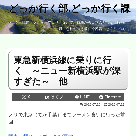
どっか行く部.どっか行く課
バイク、鉄道、クルマ、フェリーなどで、群馬から日本のどっかに行った記
録。忘れちゃう前に全部書いとく系ブログ。
東急新横浜線に乗りに行
く ～ニュー新横浜駅が深
すぎた～ 他
X
はてブ
LINE
Pinterest
2023.07.20
2023.07.27
ノリで東京（てか千葉）までラーメン食いに行った前
回