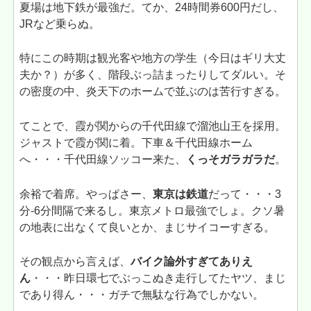
夏場は地下鉄が最強だ。てか、24時間券600円だし、
JRなど乗らぬ。
特にこの時期は観光客や地方の学生（今日はギリ大丈
夫か？）が多く、階段ぶっ詰まったりしてダルい。そ
の密度の中、炎天下のホームで並ぶのは苦行すぎる。
てことで、霞が関からの千代田線で溜池山王を採用。
ジャストで霞が関に着。下車＆千代田線ホーム
へ・・・千代田線ソッコー来た、
くっそガラガラだ
。
余裕で着席。やっぱさー、
東京は鉄道
だって・・・3
分-6分間隔で来るし。東京メトロ最強でしょ。クソ暑
の地表に出なくて良いとか、まじサイコーすぎる。
その観点から言えば、
バイク論外すぎてありえ
ん
・・・昨日環七でぶっこぬき走行してたヤツ、まじ
であり得ん・・・ガチで無駄な行為でしかない。