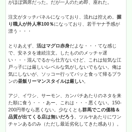
がほぼ満席だった。だが一人のため即、座れた。
注文がタッチパネルになっており、流れは控えめ。
握
り職人が外人率100％
になっており、若干ヤナ予感が
漂う・・・
とりあえず、
活はマグロ赤身
だよな・・・てな感じ
で、安ネタを連続注文。したもののメッチャ遅
い・・・混んでるから仕方ないけど、これは短気な江
戸っ子には厳しいレベルな気がしないでもない。俺は
気にしないが、ソッコー行ってパッと食って帰るプラ
ンの
昼飯リーマンスタイルは厳しい
。
アジ、イワシ、サーモン、カンパチあたりのネタを来
た順に食う・・・あー、これは・・・悪くない。150-
200円帯なら悪くない。少なくとも
群馬でこの価格＆
品質が出てくる店は無いだろう
。ツルヤあたりにワン
チャンあるのみ（ただし最近劣化してきた感あり）。