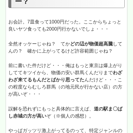
ー？
お会計。7皿食って1000円だった。ここからちょっと
良いヤツ食っても2000円行かないでしょ・・・
全然オッケーじゃね？ てか
どの辺が物価超高騰
して
んの？ 確かに上がってるけど許容範囲じゃね？
前に書いた件だけど・・・俺はもっと東京は爆上がり
しててキツイから、物価の安い群馬くんだりまで
わざ
わざ来てるもんだとばかり思ってた
んだけど・・・こ
の程度ならむしろ群馬（の地元民が行かない店）の方
が高いぞ・・・
誤解を恐れずにもっと具体的に言えば、
道の駅ま〇ば
し赤城の方が高い
ぞ（※個人の感想）。
やっぱガッツリ激上がってるのって、特定ジャンルの