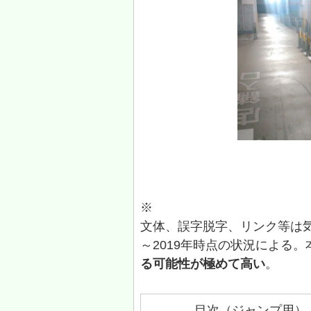
※
文体、誤字脱字、リンク等は気
～2019年時点の状況による
る可能性が極めて高い
。
目次（ジャンプ用）