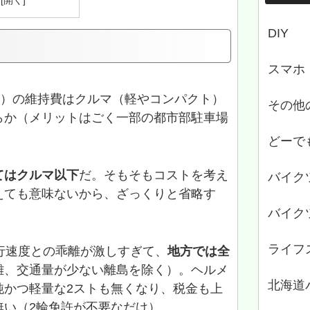
DIY
スマホ
超え）の維持費はクルマ（軽やコンパクト）
その他
らか（メリットはごく一部の都市部駐車場
どーで
てはクルマ以下
だ。そもそもコストを考え
バイク
えても意味ないから、ざっくりと省略す
バイク
ライフ
走行速度との乖離が激しすぎて、
地方では全
離、交通量が少ない離島を除く）。ヘルメ
北海道
純かつ軽量な2ストも無くなり、税金も上
無い（2輪免許が不要なだけ）。