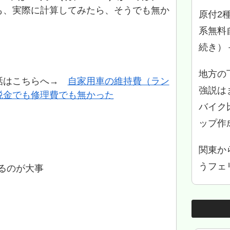
も、実際に計算してみたら、そうでも無か
原付2
系無料
続き）
地方の
話はこちらへ→
自家用車の維持費（ラン
強説は
税金でも修理費でも無かった
バイク
ップ作
関東か
うフェリ
るのが大事