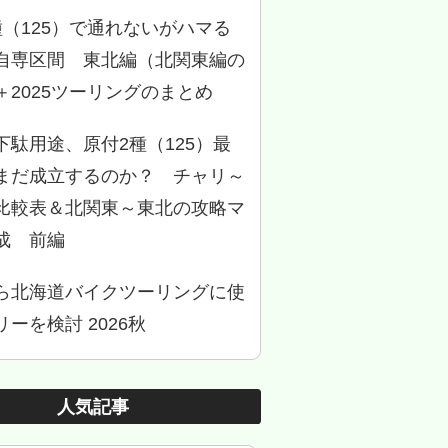
種（125）で通れないがハマる
自専区間 東北編（北関東編の
＋2025ツーリングのまとめ
下駄用途、原付2種（125）最
まだ成立するのか？ チャリ～
比較表＆北関東～東北の攻略マ
成 前編
ら北海道バイクツーリングに使
ーを検討 2026秋
人気記事