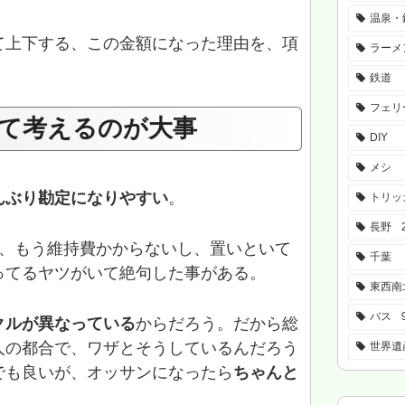
温泉・
て上下する、この金額になった理由を、項
ラーメ
。
鉄道
フェリ
て考えるのが大事
DIY
メシ
んぶり勘定になりやすい
。
トリッ
長野
ら、もう維持費かからないし、置いといて
千葉
ってるヤツがいて絶句した事がある。
東西南
バス
クルが異なっている
からだろう。だから総
人の都合で、ワザとそうしているんだろう
世界遺
でも良いが、オッサンになったら
ちゃんと