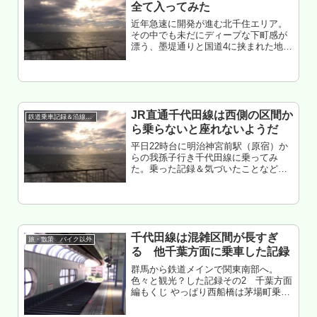
全て入ってみた
近年急速に開発が進む北千住エリア。
その中でも未だにディープな下町感が
漂う、墨堤通りと国道4に挟まれた地
域。そこには銭湯が4つも残っている。
自称、温泉/銭湯好き（2019年1月現
在、温泉銭湯タグは104しかない
が・・・）の俺が、4日かけて全て...
JR直通千代田線は西側の区間か
鉄道乗車記録＆沿線散策
ら乗らないと座れないようだ
平日22時台に明治神宮前駅（原宿）か
らの我孫子行き千代田線に乗ってみ
た。乗った記録＆気づいたことなどを
メモもくじ■原宿から北千住へ向かうル
ートを考える■千代田線にほぼフル乗車
■北千住で下りる場合はJR直通の千代
田線に乗ってはいけない
千代田線は混雑区間が長すぎ
旅・散策 バイク以外
る 他千葉方面に乗車した記録
群馬から鉄道メインで関東南部へ。
色々と観光？した記録その2 千葉方面
編もくじ やっぱり西船橋は茅場町乗り
換えが◎ 逆方向の東西線はガラガラ 総
武線（というよりJR）は速い タクって