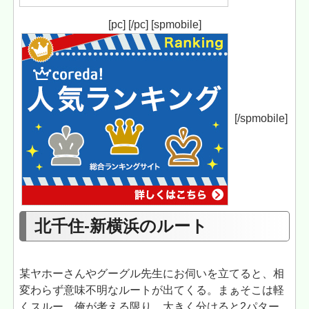
[pc] [/pc] [spmobile]
[/spmobile]
北千住-新横浜のルート
某ヤホーさんやグーグル先生にお伺いを立てると、相
変わらず意味不明なルートが出てくる。まぁそこは軽
くスルー。俺が考える限り、大きく分けると2パター