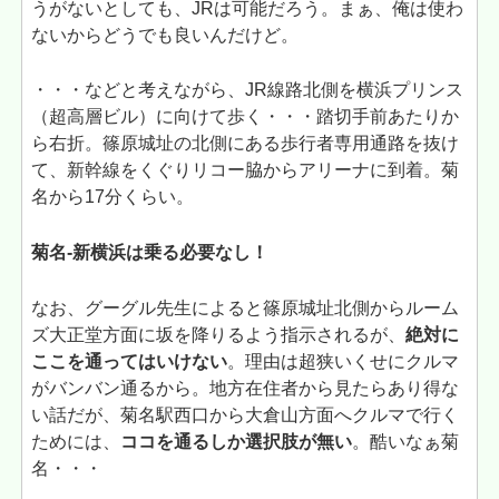
うがないとしても、JRは可能だろう。まぁ、俺は使わ
ないからどうでも良いんだけど。
・・・などと考えながら、JR線路北側を横浜プリンス
（超高層ビル）に向けて歩く・・・踏切手前あたりか
ら右折。篠原城址の北側にある歩行者専用通路を抜け
て、新幹線をくぐりリコー脇からアリーナに到着。菊
名から17分くらい。
菊名-新横浜は乗る必要なし！
なお、グーグル先生によると篠原城址北側からルーム
ズ大正堂方面に坂を降りるよう指示されるが、
絶対に
ここを通ってはいけない
。理由は超狭いくせにクルマ
がバンバン通るから。地方在住者から見たらあり得な
い話だが、菊名駅西口から大倉山方面へクルマで行く
ためには、
ココを通るしか選択肢が無い
。酷いなぁ菊
名・・・