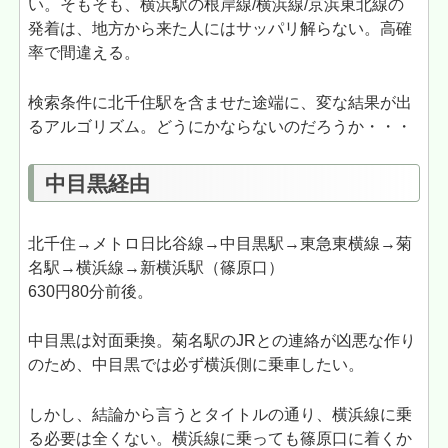
い。そもそも、横浜駅の根岸線/横浜線/京浜東北線の
発着は、地方から来た人にはサッパリ解らない。高確
率で間違える。
検索条件に北千住駅を含ませた途端に、変な結果が出
るアルゴリズム。どうにかならないのだろうか・・・
中目黒経由
北千住→メトロ日比谷線→中目黒駅→東急東横線→菊
名駅→横浜線→新横浜駅（篠原口）
630円80分前後。
中目黒は対面乗換。菊名駅のJRとの連絡が凶悪な作り
のため、中目黒では必ず横浜側に乗車したい。
しかし、結論から言うとタイトルの通り、横浜線に乗
る必要は全くない。横浜線に乗っても篠原口に着くか