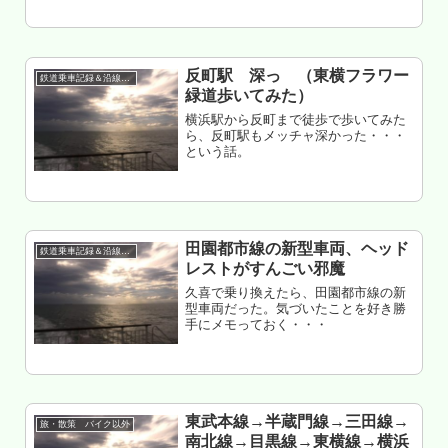
銀座へ ラーメン食いに神保町へ 千代田
線は混雑区間が長すぎる...
反町駅 深っ （東横フラワー
鉄道乗車記録＆沿線散策
緑道歩いてみた）
横浜駅から反町まで徒歩で歩いてみた
ら、反町駅もメッチャ深かった・・・
という話。
田園都市線の新型車両、ヘッド
鉄道乗車記録＆沿線散策
レストがすんごい邪魔
久喜で乗り換えたら、田園都市線の新
型車両だった。気づいたことを好き勝
手にメモっておく・・・
東武本線→半蔵門線→三田線→
旅・散策 バイク以外
南北線→目黒線→東横線→横浜