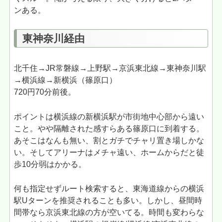
ンある。
東神奈川経由
北千住→JR常磐線→上野駅→京浜東北線→東神奈川駅
→横浜線→新横浜（篠原口）
720円70分前後。
ポイントは横浜線の新横浜駅が市街地中心部から遠い
こと。やや隔離された感すらある篠原口に到着する。
あそこはなんも無い、割とガチでチャリ置き場しかな
い。そしてアリーナはメチャ遠い、ホームからだと徒
歩10分弱はかかる。
何も指定せずルート検索すると、東海道線からの横浜
駅Uターンを推奨されることも多い。しかし、昼間時
間帯なら京浜東北線の方が空いてる。時間も変わらな