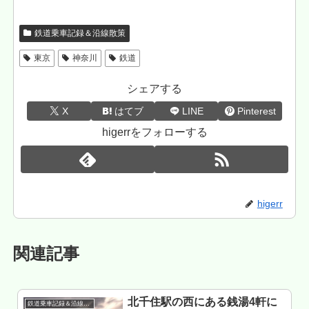
鉄道乗車記録＆沿線散策
東京
神奈川
鉄道
シェアする
X
はてブ
LINE
Pinterest
higerrをフォローする
higerr
関連記事
北千住駅の西にある銭湯4軒に
鉄道乗車記録＆沿線散策