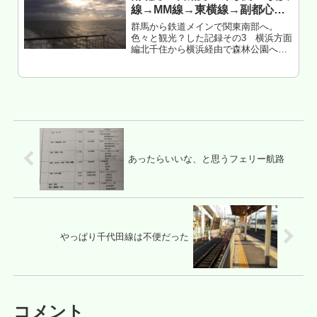
線→MM線→東横線→副都心線
→東上線に乗車したら、横浜線
群馬から鉄道メインで関東南部へ。
が一番混んでた（横浜方面に乗
色々と観光？した記録その3 横浜方面
編北千住から横浜経由で森林公園へ帰
車した記録）
還もくじ 東武本線＝半蔵門線化 伊豆急
行が東急系だったことに気づく 混み方
が少し変わってきた？ 都営地下鉄がボ
ロすぎる 港区民は地下鉄乗ら...
あったらいいな、と思うフェリー航路
やっぱり千代田線は不便だった
コメント