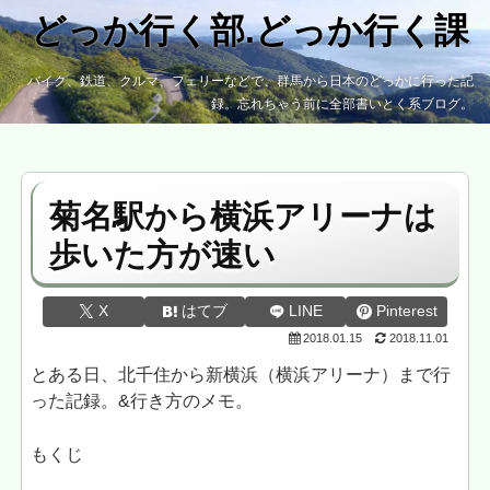
どっか行く部.どっか行く課
バイク、鉄道、クルマ、フェリーなどで、群馬から日本のどっかに行った記
録。忘れちゃう前に全部書いとく系ブログ。
菊名駅から横浜アリーナは
歩いた方が速い
X
はてブ
LINE
Pinterest
2018.01.15
2018.11.01
とある日、北千住から新横浜（横浜アリーナ）まで行
った記録。&行き方のメモ。
もくじ