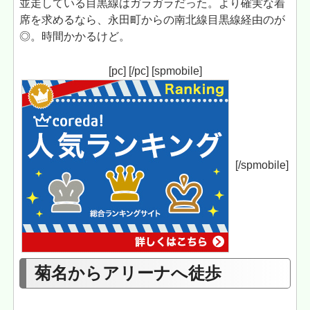
並走している目黒線はガラガラだった。より確実な着
席を求めるなら、永田町からの南北線目黒線経由のが
◎。時間かかるけど。
[pc] [/pc] [spmobile]
[/spmobile]
菊名からアリーナへ徒歩