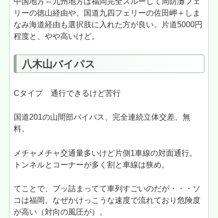
中国地方⇔九州地方は福岡完全スルーして周防灘フェ
リーの徳山経由や、国道九四フェリーの佐田岬＋しま
なみ海道経由も選択肢に入れた方が良い。片道5000円
程度と、やや高いけど。
八木山バイパス
Cタイプ 通行できるけど苦行
国道201の山間部バイパス、完全連続立体交差。無
料。
メチャメチャ交通量多いけど片側1車線の対面通行。
トンネルとコーナーが多く割と車線は狭め。
てことで、ブッ詰まってて車列すごいのだが・・・ソ
コは福岡。なぜかけっこうな速度で流れており危険度
が高い（対向の風圧が）。