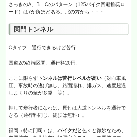
さっきのA、B、Cのパターン（125バイク回避推奨ロ
ード）は7か所ほどある。北の方から・・・
関門トンネル
Cタイプ 通行できるけど苦行
国道2の終端区間。通行料20円。
ここに限らず
トンネルは苦行レベルが高い
（対向車風
圧、事故時の逃げ無し、路面濡れ、排ガス、速度超過
しまくりの輩が多発 等）。
押して歩行者になれば、原付は人道トンネルを通行で
きる（通行料同じ、徒歩は無料）。
福岡（特に門司）は、
バイクだと
色々と微妙なため、