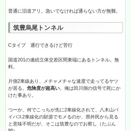
普通に旧道アリ。急いでなければ通らない方が無難。
筑豊烏尾トンネル
Cタイプ 通行できるけど苦行
国道201の連続立体交差区間東端にあるトンネル。無
料。
片側2車線あり、メチャメチャな速度で走ってるヤツ
が居る。
危険度が超高い
。俺は田川側の信号で死にか
けた事あり。
つーか、何でこっちが先に2車線化されて、八木山バ
イパス2車線化の財源でモメるのか、県外民から見る
と意味不明だが、そこは筑豊なのでお察し（たぶん
闇）。