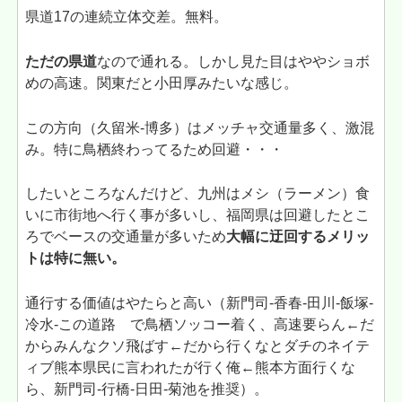
県道17の連続立体交差。無料。
ただの県道
なので通れる。しかし見た目はややショボ
めの高速。関東だと小田厚みたいな感じ。
この方向（久留米-博多）はメッチャ交通量多く、激混
み。特に鳥栖終わってるため回避・・・
したいところなんだけど、九州はメシ（ラーメン）食
いに市街地へ行く事が多いし、福岡県は回避したとこ
ろでベースの交通量が多いため
大幅に迂回するメリッ
トは特に無い。
通行する価値はやたらと高い（新門司-香春-田川-飯塚-
冷水-この道路 で鳥栖ソッコー着く、高速要らん←だ
からみんなクソ飛ばす←だから行くなとダチのネイテ
ィブ熊本県民に言われたが行く俺←熊本方面行くな
ら、新門司-行橋-日田-菊池を推奨）。