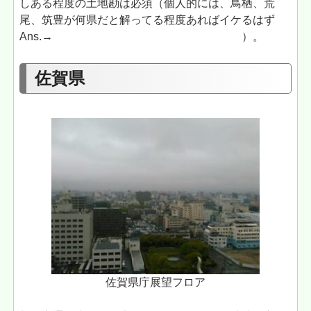
しある程度の土地勘は必須（個人的には、鳥栖、荒
尾、筑豊が何県だと解ってる程度あればイケるはず
Ans.→
佐賀県、熊本県、麻◯帝国領治外法県
）。
佐賀県
佐賀県庁展望フロア