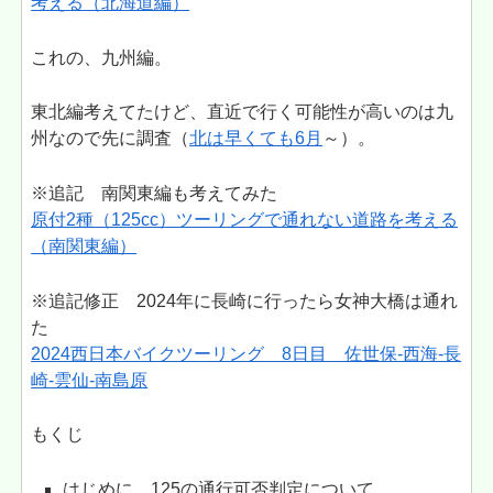
考える（北海道編）
これの、九州編。
東北編考えてたけど、直近で行く可能性が高いのは九
州なので先に調査（
北は早くても6月
～）。
※追記 南関東編も考えてみた
原付2種（125cc）ツーリングで通れない道路を考える
（南関東編）
※追記修正 2024年に長崎に行ったら女神大橋は通れ
た
2024西日本バイクツーリング 8日目 佐世保-西海-長
崎-雲仙-南島原
もくじ
はじめに 125の通行可否判定について