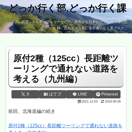
どっか行く部.どっか行く課
バイク、鉄道、クルマ、フェリーなどで、群馬から日本のどっかに行った記
録。忘れちゃう前に全部書いとく系ブログ。
原付2種（125cc）長距離ツ
ーリングで通れない道路を
考える（九州編）
X
はてブ
LINE
Pinterest
2021.12.03
2024.06.05
前回、北海道編の続き
原付2種（125cc）長距離ツーリングで通れない道路を