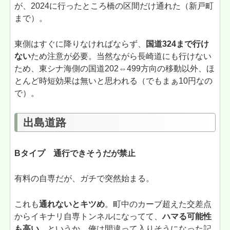
が、2024に行ったところ橋の区間だけ通れた（新戸町
まで）。
東側はすぐに降りなければならず、
国道324まで行け
ない
ため注意が必要。当然ながら長崎道にも行けない
ため、東シナ海側の国道202⇔499方向の移動以外、ほ
とんど時短効果は無いと思われる（でもまぁ10円なの
で）。
出島道路
Bタイプ 通行できそうだが禁止
有料の自専だが、ガチで突然始まる。
これも
通れないとキツめ
。町中のカーブ超えた交差点
からイキナリ自専トンネルになってて、
ハマる可能性
も高い。
というか、俺は間違って入りそうになった記