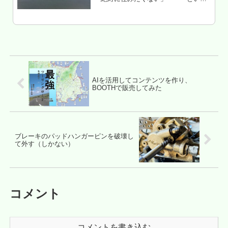
パターンも考えてみた。例によって、
バイク乗らない人にはガチどーでもい
い記事。ソースは、東京23区内の駅前
ほとんど全部行ったことある俺の記
憶...
AIを活用してコンテンツを作り、
BOOTHで販売してみた
ブレーキのパッドハンガーピンを破壊し
て外す（しかない）
コメント
コメントを書き込む