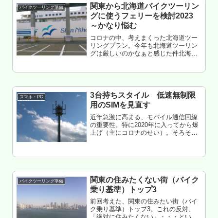
関東から北海道バイクツーリン
バイクツーリング準備
グに使うフェリーを検討2023
～かなり悩む
コロナの中、考えまくった北海道ツー
リングプラン。今年も北海道ツーリン
グは厳しいのかなぁと感じた件北海道
ツーリング計画2021 ～たぶん行かな
いのでエアプ化予定関東地方から北海
道へバイクツーリングに行くベストな
フェリー航路を考える 2020年...
3台持ちスタイル 低速無制限
スマホ・PC
用のSIMを見直す
近年急激に高まる、モバイル通信回線
の重要性。特に2020年に入ってから爆
上げ（主にコロナのせい）。そろそ
ろ、スマホの通信（通話）契約を見直
す時期かなー・・・・・・てことで、
au系SIMを利用した、低速無制限運用
について、あらためて考えてみた...
関東の住みたくない街（バイク
バイクツーリング準備
乗り基準）トップ3
前回考えた、関東の住みたい街（バイ
ク乗り基準）トップ3。これの反対、
「絶対に住みたくない」・・・という