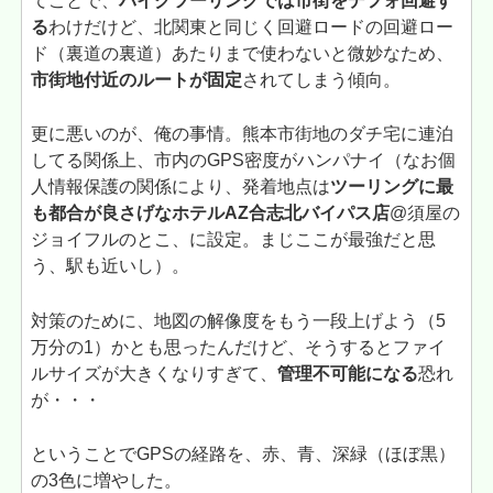
てことで、
バイクツーリングでは市街をデフォ回避す
る
わけだけど、北関東と同じく回避ロードの回避ロー
ド（裏道の裏道）あたりまで使わないと微妙なため、
市街地付近のルートが固定
されてしまう傾向。
更に悪いのが、俺の事情。熊本市街地のダチ宅に連泊
してる関係上、市内のGPS密度がハンパナイ（なお個
人情報保護の関係により、発着地点は
ツーリングに最
も都合が良さげなホテルAZ合志北バイパス店
@須屋の
ジョイフルのとこ、に設定。まじここが最強だと思
う、駅も近いし）。
対策のために、地図の解像度をもう一段上げよう（5
万分の1）かとも思ったんだけど、そうするとファイ
ルサイズが大きくなりすぎて、
管理不可能になる
恐れ
が・・・
ということでGPSの経路を、赤、青、深緑（ほぼ黒）
の3色に増やした。