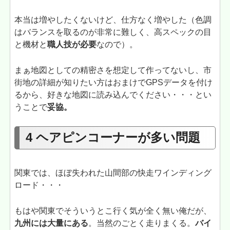
本当は増やしたくないけど、仕方なく増やした（色調
はバランスを取るのが非常に難しく、高スペックの目
と機材と
職人技が必要
なので）。
まぁ地図としての精密さを想定して作ってないし、市
街地の詳細が知りたい方はおまけでGPSデータを付け
るから、好きな地図に読み込んでください・・・とい
うことで
妥協。
4 ヘアピンコーナーが多い問題
関東では、ほぼ失われた山間部の快走ワインディング
ロード・・・
もはや関東でそういうとこ行く気が全く無い俺だが、
九州には大量にある
。当然のごとく走りまくる。
バイ