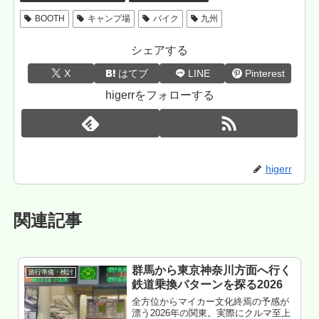
BOOTH
キャンプ場
バイク
九州
シェアする
X
はてブ
LINE
Pinterest
higerrをフォローする
higerr
関連記事
群馬から東京神奈川方面へ行く
旅行準備・検討
鉄道乗換パターンを探る2026
全方位からマイカー文化終焉の予感が
漂う2026年の関東。実際にクルマ至上