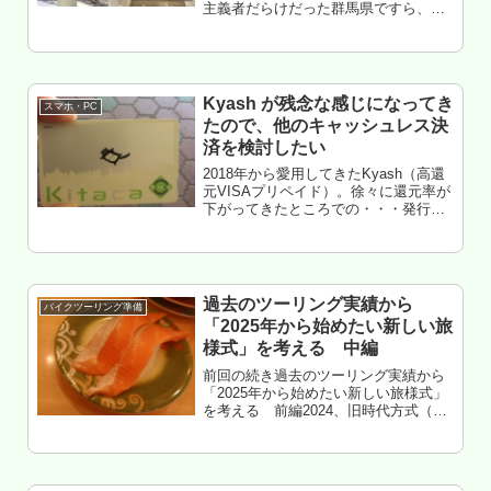
主義者だらけだった群馬県ですら、チ
ャリめっちゃ増えた。これはもう終わ
ったろー。マイカー終わったろ。郊外
ドライブランチとか、完全に時代遅れ
になったろ。地獄渋滞4時間走って...
Kyash が残念な感じになってき
スマホ・PC
たので、他のキャッシュレス決
済を検討したい
2018年から愛用してきたKyash（高還
元VISAプリペイド）。徐々に還元率が
下がってきたところでの・・・発行手
数料有料化のお知らせが・・・
え・・・マジで・・・ナニソレ・・・
てことで、Kyashサイコーだったな
ー・・・という思い出と共に、...
過去のツーリング実績から
バイクツーリング準備
「2025年から始めたい新しい旅
様式」を考える 中編
前回の続き過去のツーリング実績から
「2025年から始めたい新しい旅様式」
を考える 前編2024、旧時代方式（昭
和～平成のQOL）でエンジョイしよう
とすると、完璧に詰む。したら、来年
以降はどうすればエンジョイできるの
か、前時代と比較して考えよ...