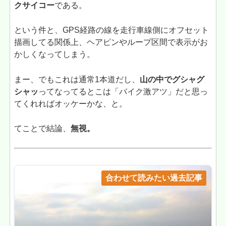
クサイコー
である。
という件と、GPS経路の線を走行車線側にオフセット
描画してる関係上、ヘアピンやループ区間で表示がお
かしくなってしまう。
まー、でもこれは通常1本道だし、
山の中でグシャグ
シャッ
ってなってるとこは「バイク激アツ」だと思っ
てくれればオッケーかな、と。
てことで結論、
無視。
合わせて読みたい過去記事