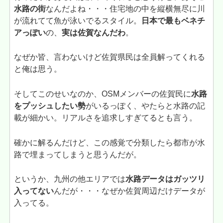
水路の街
なんだよね・・・住宅地の中を縦横無尽に川
が流れてて魚が泳いでるスタイル。
日本で最もベネチ
アっぽい
の、
実は佐賀なんだわ
。
なぜか皆、言わないけど佐賀県民は全員解ってくれる
と俺は思う。
そしてこのせいなのか、OSMメンバーの佐賀民に
水路
をプッシュしたい勢
がいるっぽく、やたらと水路の記
載が細かい。リアルさを追求しすぎてるとも言う。
確かに解るんだけど、この感覚で分類したら都市が水
路で埋まってしまうと思うんだが。
というか、九州の他エリアでは
水路データはガッツリ
入ってない
んだが・・・なぜか佐賀周辺だけデータが
入ってる。