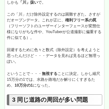
しかも
「川」扱い
で。
この「川」だけ除外設定するのは困難すぎた。さすが
だオープンデータ。これが正に、
権利フリー系の罠
（フリーソフトのユーザーインターフェースが変態仕
様になりがちな件や、YouTuberが公道撮影に偏重する
件に似てる）。
回避するために色々と数式（除外設定）を考えようと
思ったんだけど・・・データを見れば見るほど無理っ
ぽい。
ということで・・・
無視する
ことに決定。しかし縮尺
15万分の1では、水路か路地だか解りにくすぎるた
め、
10万分の1
になった。
3 同じ道路の周回が多い問題