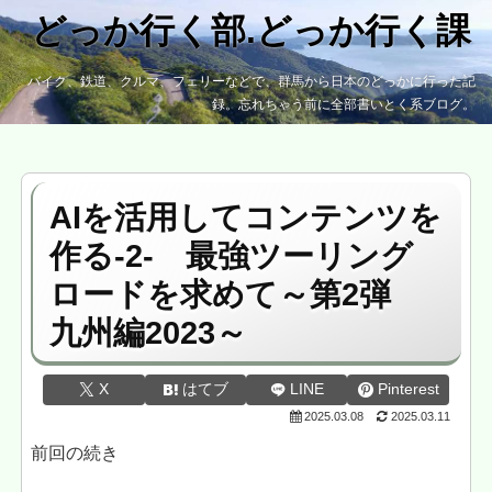
どっか行く部.どっか行く課
バイク、鉄道、クルマ、フェリーなどで、群馬から日本のどっかに行った記
録。忘れちゃう前に全部書いとく系ブログ。
AIを活用してコンテンツを
作る-2- 最強ツーリング
ロードを求めて～第2弾
九州編2023～
X
はてブ
LINE
Pinterest
2025.03.08
2025.03.11
前回の続き