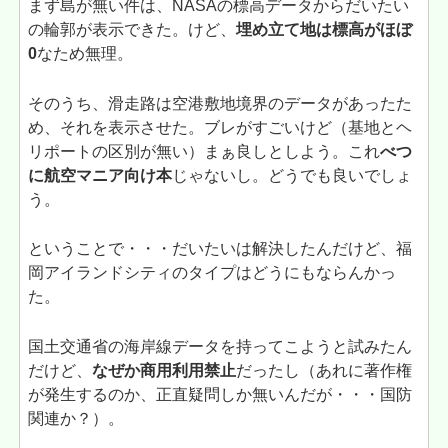
まず島が無い件は、NASAの標高データからだいたい
の輪郭が表示できた。けど、
埋め立て地は標高がほぼ
0
なため無理。
そのうち、滑走路は空港敷地境界のデータがあったた
め、それを表示させた。ブレがすごいけど（基地とヘ
リポートの区別が無い）まぁ良しとしよう。これ
べつ
に航空マニア向け本
じゃないし。どうでも良いでしょ
う。
ということで・・・だいたいは解決したんだけど、福
岡アイランドシティのタイプはどうにもならんかっ
た。
国土交通省の海岸線データを持ってこようと試みたん
だけど、
なぜか商用利用禁止
だったし（あれに著作権
が発生するのか、正直疑問しか無いんだが・・・国防
関連か？）。