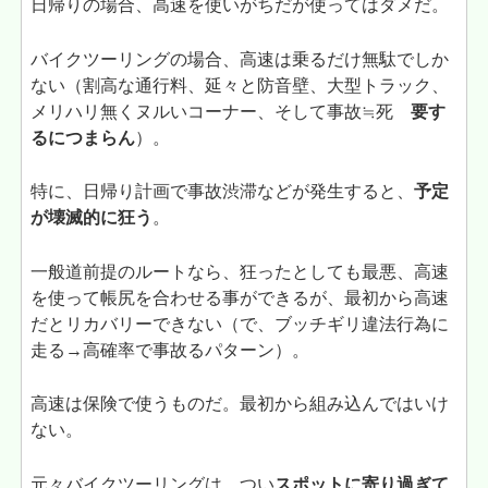
日帰りの場合、高速を使いがちだが使ってはダメだ。
バイクツーリングの場合、高速は乗るだけ無駄でしか
ない（割高な通行料、延々と防音壁、大型トラック、
メリハリ無くヌルいコーナー、そして事故≒死
要す
るにつまらん
）。
特に、日帰り計画で事故渋滞などが発生すると、
予定
が壊滅的に狂う
。
一般道前提のルートなら、狂ったとしても最悪、高速
を使って帳尻を合わせる事ができるが、最初から高速
だとリカバリーできない（で、ブッチギリ違法行為に
走る→高確率で事故るパターン）。
高速は保険で使うものだ。最初から組み込んではいけ
ない。
元々バイクツーリングは、つい
スポットに寄り過ぎて