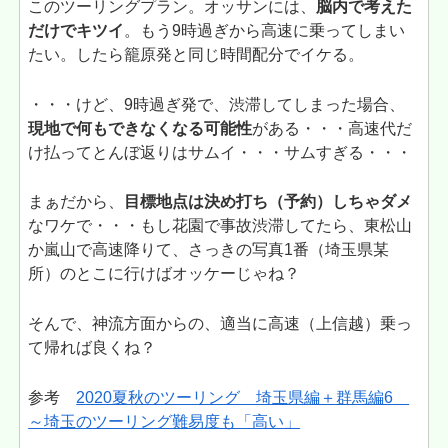
このツーリングプラン。オッサンには、
脳内で考えた
だけでキツイ
。もう9時過ぎから高速に乗ってしまい
たい。したら籠原発と同じ時間配分でイケる。
・・・けど、9時過ぎ発で、渋滞してしまった場合、
現地で何もできなくなる可能性
がある・・・高速代だ
け払ってとんぼ返りはサムイ・・・サムすぎる・・・
まぁだから、
目標地点は決め打ち（予約）しちゃダメ
なワケで・・・もし花園で事故渋滞してたら、東松山
か嵐山で高速降りて、さっきの写真1番（埼玉県某
所）のとこに行けばオッケーじゃね？
そんで、神流方面からの、適当に高速（上信越）乗っ
て帰れば良くね？
参考
2020夏秋のツーリング 埼玉県編＋群馬編6
～埼玉のツーリング難易度も「高い」