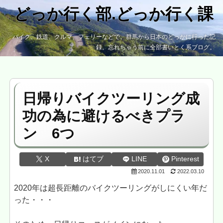
どっか行く部.どっか行く課
バイク、鉄道、クルマ、フェリーなどで、群馬から日本のどっかに行った記
録。忘れちゃう前に全部書いとく系ブログ。
日帰りバイクツーリング成
功の為に避けるべきプラ
ン 6つ
X
はてブ
LINE
Pinterest
2020.11.01
2022.03.10
2020年は超長距離のバイクツーリングがしにくい年だ
った・・・