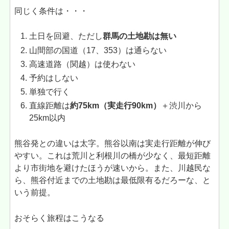
同じく条件は・・・
土日を回避、ただし
群馬の土地勘は無い
山間部の国道（17、353）は通らない
高速道路（関越）は使わない
予約はしない
単独で行く
直線距離は
約75km（実走行90km）
＋渋川から
25km以内
熊谷発との違いは太字。熊谷以南は実走行距離が伸び
やすい。これは荒川と利根川の橋が少なく、最短距離
より市街地を避けたほうが速いから。また、川越民な
ら、熊谷付近までの土地勘は最低限有るだろーな、と
いう前提。
おそらく旅程はこうなる