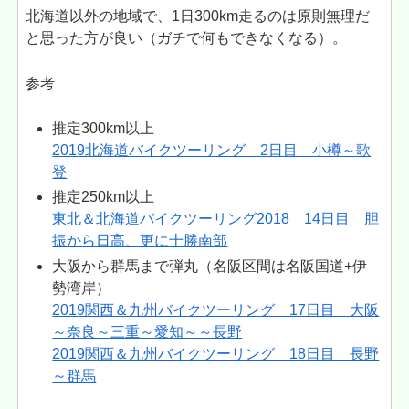
北海道以外の地域で、1日300km走るのは原則無理だ
と思った方が良い（ガチで何もできなくなる）。
参考
推定300km以上
2019北海道バイクツーリング 2日目 小樽～歌
登
推定250km以上
東北＆北海道バイクツーリング2018 14日目 胆
振から日高、更に十勝南部
大阪から群馬まで弾丸（名阪区間は名阪国道+伊
勢湾岸）
2019関西＆九州バイクツーリング 17日目 大阪
～奈良～三重～愛知～～長野
2019関西＆九州バイクツーリング 18日目 長野
～群馬