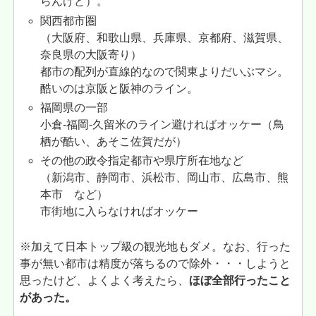
らんけど）。
関西都市圏
（大阪府、和歌山県、兵庫県、京都府、滋賀県、
奈良県の大阪寄り）
都市の配列が直線的なので関東よりだいぶマシ。
酷いのは京阪と阪神のライン。
福岡県の一部
小倉-福岡-久留米のライン避ければオッケー（鳥
栖が酷い、あそこ佐賀だが）
その他の政令指定都市や県庁所在地など
（新潟市、静岡市、浜松市、岡山市、広島市、熊
本市 など）
市街地に入らなければオッケー
※加えて日本トップ級の観光地もダメ。なお、行った
事が無い都市は精度が落ちるので除外・・・しようと
思ったけど、よくよく考えたら、
ほぼ全部行ったこと
があった。