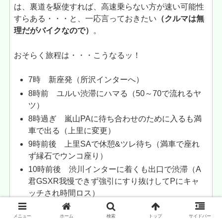
は、裏道を駆使すれば、高速乗らない方が速い可能性
すらある・・・と、一応言っておきたい
（クルマは無
理だがバイクなので）
。
おそらく旅程は・・・こうなるッ！
7時 新座発（所沢インターへ）
8時前 ユルい渋滞にハマる（50～70で流れるヤ
ツ）
8時過ぎ 嵐山PAに待ち合わせのために入るも満
車で出る（上里に変更）
9時前後 上里SAで休憩&ツレ待ち（満車で座れ
ず縁石でウンコ座り）
10時前後 渋川インターに着くも出口で渋滞（A
君GSXR我慢できず強引にすり抜けしてPにキャ
ッチされ時間ロス）
11時 伊香保温泉から榛名山へ向かう（低速で流
メニュー
ホーム
検索
トップ
サイドバー
れておりB君のバリオスがカブる）