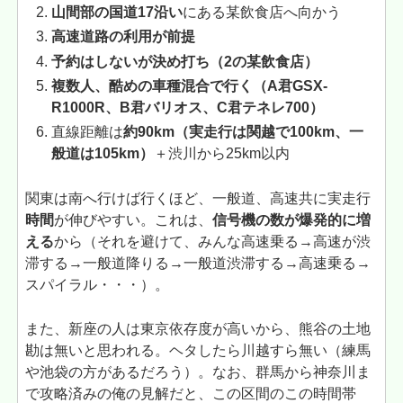
山間部の国道17沿い
にある某飲食店へ向かう
高速道路の利用が前提
予約はしないが決め打ち（2の某飲食店）
複数人、酷めの車種混合で行く（A君GSX-
R1000R、B君バリオス、C君テネレ700）
直線距離は
約90km（実走行は関越で100km、一
般道は105km）
＋渋川から25km以内
関東は南へ行けば行くほど、一般道、高速共に実走行
時間
が伸びやすい。これは、
信号機の数が爆発的に増
える
から（それを避けて、みんな高速乗る→高速が渋
滞する→一般道降りる→一般道渋滞する→高速乗る→
スパイラル・・・）。
また、新座の人は東京依存度が高いから、熊谷の土地
勘は無いと思われる。ヘタしたら川越すら無い（練馬
や池袋の方があるだろう）。なお、群馬から神奈川ま
で攻略済みの俺の見解だと、この区間のこの時間帯