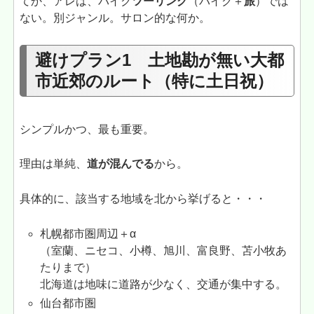
てか、アレは、バイク
ツーリング
（バイク＋
旅
）では
ない。別ジャンル。サロン的な何か。
避けプラン1 土地勘が無い大都
市近郊のルート（特に土日祝）
シンプルかつ、最も重要。
理由は単純、
道が混んでる
から。
具体的に、該当する地域を北から挙げると・・・
札幌都市圏周辺＋α
（室蘭、ニセコ、小樽、旭川、富良野、苫小牧あ
たりまで）
北海道は地味に道路が少なく、交通が集中する。
仙台都市圏