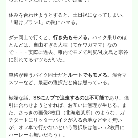
休みを合わせようとすると、土日祝になってしまい、
「避けプラン1」の罠にハマる。
ダチ同士で行くと、
行き先もモメる。
バイク乗りのほ
とんどは、自由すぎる人種（てかワガママ）なの
で・・・実際に過去、稚内でモメて利尻/礼文島と宗谷
に別れてるヤツらがいた。
車格が違うバイク同士だと
ルートでもモメる
。混合マ
スツーなど、最悪の選択だと俺は思っている。
極端な話、
SSにカブで追走するのは不可能
であり、強
引に合わせようとすれば、お互いに無理が生じる。ま
た、さっきの画像3枚目（北海道某所）のような、ガ
チダートにリッターバイクが入る余地など全く無い
が、オフ車で行かないという選択肢は無い（2枚目に
ハーレーも無いだろう）。