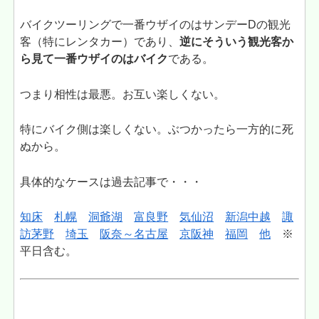
バイクツーリングで一番ウザイのはサンデーDの観光
客（特にレンタカー）であり、
逆にそういう観光客か
ら見て一番ウザイのはバイク
である。
つまり相性は最悪。お互い楽しくない。
特にバイク側は楽しくない。ぶつかったら一方的に死
ぬから。
具体的なケースは過去記事で・・・
知床
札幌
洞爺湖
富良野
気仙沼
新潟中越
諏
訪茅野
埼玉
阪奈～名古屋
京阪神
福岡
他
※
平日含む。