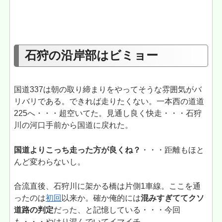
石狩の沿岸部はビミョー
国道337は朝の取り締まりをやってそうな雰囲気がバ
リバリである。できれば走りたくない。一本西の道道
225へ・・・超空いてた。見通し良く快走・・・石狩
川の河口手前から国道に戻れた。
国道よりこっち走った方が良くね？
・・・距離もほと
んど変わらないし。
合流直後、石狩川に架かる橋は片側1車線。ここを通
ったのは
初回
以来か。確か俺的には
混みすぎててクソ
道路の判定
だった、と記憶している・・・今回
も・・・やはり混んでいてイマイチ。