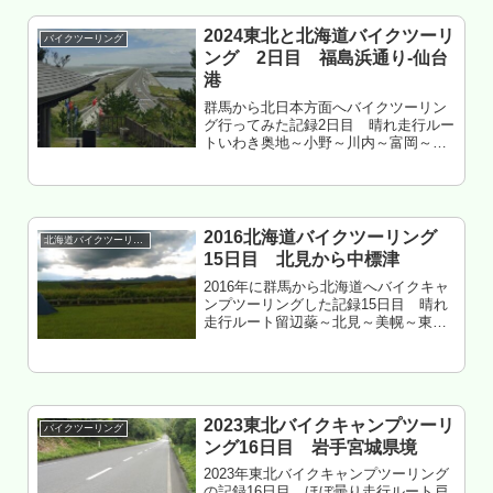
タイヤは重要3月↑に来た時...
2024東北と北海道バイクツーリ
バイクツーリング
ング 2日目 福島浜通り-仙台
港
群馬から北日本方面へバイクツーリン
グ行ってみた記録2日目 晴れ走行ルー
トいわき奥地～小野～川内～富岡～大
熊～双葉～浪江～南相馬～相馬～新地
～山元～亘理～岩沼～名取～仙台市若
林区～仙台市宮城野区～多賀城～七ヶ
浜～仙台港走行距離 約220㎞太平...
2016北海道バイクツーリング
北海道バイクツーリング
15日目 北見から中標津
2016年に群馬から北海道へバイクキャ
ンプツーリングした記録15日目 晴れ
走行ルート留辺蘂～北見～美幌～東藻
琴～小清水～斜里～標津～中標津標津
郡中標津町 開陽台野営場 泊もくじ
セイコーマートの弁当が旨すぎた 訓子
府へ農道を走行 十勝オホー...
2023東北バイクキャンプツーリ
バイクツーリング
ング16日目 岩手宮城県境
2023年東北バイクキャンプツーリング
の記録16日目 ほぼ曇り走行ルート戸