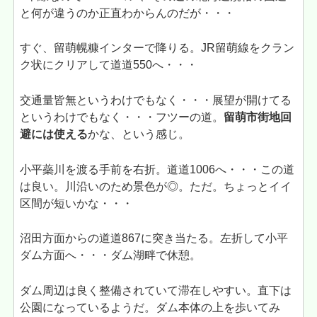
と何が違うのか正直わからんのだが・・・
すぐ、留萌幌糠インターで降りる。JR留萌線をクラン
ク状にクリアして道道550へ・・・
交通量皆無というわけでもなく・・・展望が開けてる
というわけでもなく・・・フツーの道。
留萌市街地回
避には使える
かな、という感じ。
小平蘂川を渡る手前を右折。道道1006へ・・・この道
は良い。川沿いのため景色が◎。ただ。ちょっとイイ
区間が短いかな・・・
沼田方面からの道道867に突き当たる。左折して小平
ダム方面へ・・・ダム湖畔で休憩。
ダム周辺は良く整備されていて滞在しやすい。直下は
公園になっているようだ。ダム本体の上を歩いてみ