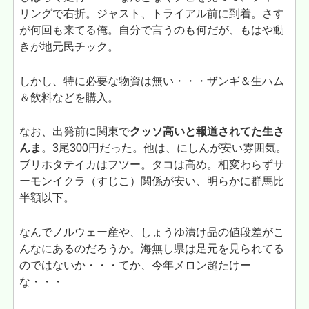
リングで右折。ジャスト、トライアル前に到着。さす
が何回も来てる俺。自分で言うのも何だが、もはや動
きが地元民チック。
しかし、特に必要な物資は無い・・・ザンギ＆生ハム
＆飲料などを購入。
なお、出発前に関東で
クッソ高いと報道されてた生さ
んま
。3尾300円だった。他は、にしんが安い雰囲気。
ブリホタテイカはフツー。タコは高め。相変わらずサ
ーモンイクラ（すじこ）関係が安い、明らかに群馬比
半額以下。
なんでノルウェー産や、しょうゆ漬け品の値段差がこ
んなにあるのだろうか。海無し県は足元を見られてる
のではないか・・・てか、今年メロン超たけー
な・・・