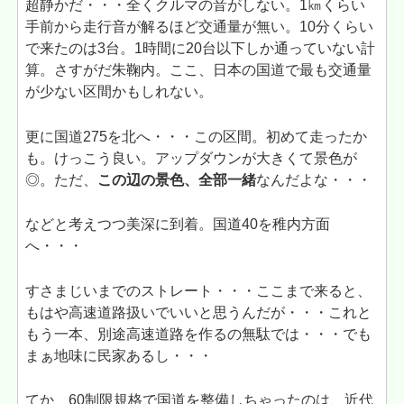
超静かだ・・・全くクルマの音がしない。1㎞くらい
手前から走行音が解るほど交通量が無い。10分くらい
で来たのは3台。1時間に20台以下しか通っていない計
算。さすがだ朱鞠内。ここ、日本の国道で最も交通量
が少ない区間かもしれない。
更に国道275を北へ・・・この区間。初めて走ったか
も。けっこう良い。アップダウンが大きくて景色が
◎。ただ、
この辺の景色、全部一緒
なんだよな・・・
などと考えつつ美深に到着。国道40を稚内方面
へ・・・
すさまじいまでのストレート・・・ここまで来ると、
もはや高速道路扱いでいいと思うんだが・・・これと
もう一本、別途高速道路を作るの無駄では・・・でも
まぁ地味に民家あるし・・・
てか、60制限規格で国道を整備しちゃったのは、近代