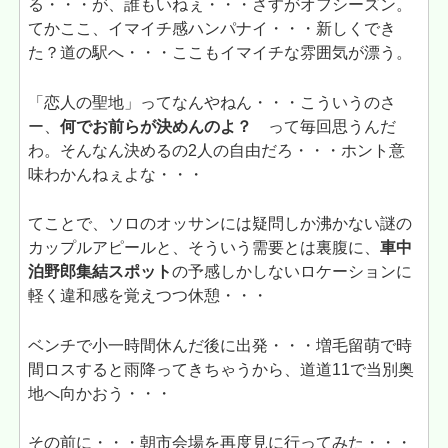
る・・・が、誰もいねぇ・・・さすがオフシーズン。
てかここ、イマイチ感ハンパナイ・・・新しくでき
た？道の駅へ・・・ここもイマイチな雰囲気が漂う。
「恋人の聖地」ってなんやねん・・・こういうのさ
ー、
何でお前らが決めんのよ？
って毎回思うんだ
わ。そんなん決めるの2人の自由だろ・・・ホント意
味わかんねぇよな・・・
てことで、ソロのオッサンには疑問しか沸かない謎の
カップルアピールと、そういう需要とは裏腹に、
車中
泊野郎集結スポット
の予感しかしないロケーションに
軽く違和感を覚えつつ休憩・・・
ベンチで小一時間休んだ後に出発・・・増毛留萌で時
間ロスすると雨降ってきちゃうから、道道11で当別奥
地へ向かおう・・・
その前に・・・朝市会場を再度見に行ってみた・・・