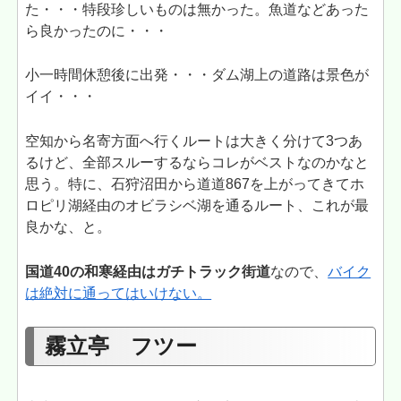
た・・・特段珍しいものは無かった。魚道などあった
ら良かったのに・・・
小一時間休憩後に出発・・・ダム湖上の道路は景色が
イイ・・・
空知から名寄方面へ行くルートは大きく分けて3つあ
るけど、全部スルーするならコレがベストなのかなと
思う。特に、石狩沼田から道道867を上がってきてホ
ロピリ湖経由のオビラシベ湖を通るルート、これが最
良かな、と。
国道40の和寒経由はガチトラック街道
なので、
バイク
は絶対に通ってはいけない。
霧立亭 フツー