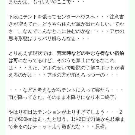
またかよ。もういいやここで・・・
下段にテントを張ってセンターハウスへ・・・注意書
きが増えてた。どうやら住んだ輩が出たらしい。てか
さー、なんでこんなとこに住むのかなー・・・アホの
思考形態はサッパリ解らんなぁ・・・
とりあえず現状では、
荒天時などのやむを得ない宿泊
は可
になってるけど、そのうち禁止になるなこれ
は・・・また、アホのせいで暗黙の了解スポットが消
えるのかよ・・・アホの方が消えろっつーの・・・
・・・などと考えながらテントに入って寝たら・・・
雨が降ってきた。そのまま本降りになり本日終了。
やはり初日はテンションが上りすぎてしまう・・・2
日で600kmは走ったと思う。1泊2日で群馬から枝幸ま
で来るのはチョット走り過ぎだな・・・反省。