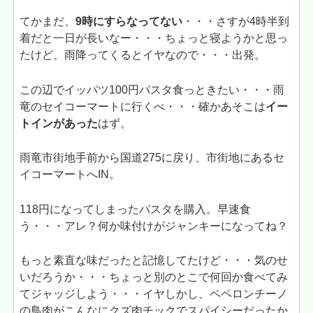
てかまだ、
9時にすらなってない
・・・さすが4時半到
着だと一日が長いなー・・・ちょっと寝ようかと思っ
たけど、雨降ってくるとイヤなので・・・出発。
この辺でイッパツ100円パスタ食っときたい・・・雨
竜のセイコーマートに行くべ・・・確かあそこは
イー
トインがあった
はず。
雨竜市街地手前から国道275に戻り、市街地にあるセ
イコーマートへIN。
118円になってしまったパスタを購入。早速食
う・・・アレ？何か味付けがジャンキーになってね？
もっと素直な味だったと記憶してたけど・・・気のせ
いだろうか・・・ちょっと別のとこで何回か食べてみ
てジャッジしよう・・・イヤしかし、ペペロンチーノ
の鳥肉がこんなにクズ肉チックでスパイシーだったか