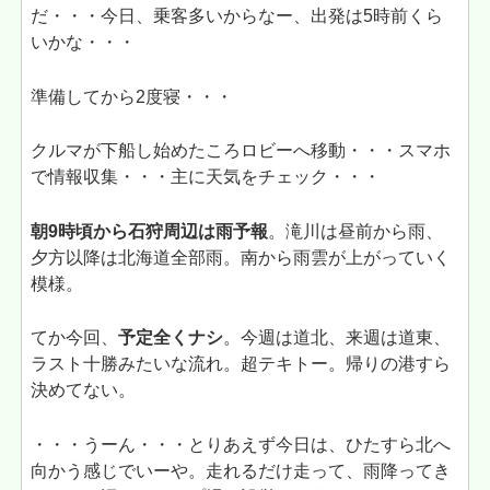
だ・・・今日、乗客多いからなー、出発は5時前くら
いかな・・・
準備してから2度寝・・・
クルマが下船し始めたころロビーへ移動・・・スマホ
で情報収集・・・主に天気をチェック・・・
朝9時頃から石狩周辺は雨予報
。滝川は昼前から雨、
夕方以降は北海道全部雨。南から雨雲が上がっていく
模様。
てか今回、
予定全くナシ
。今週は道北、来週は道東、
ラスト十勝みたいな流れ。超テキトー。帰りの港すら
決めてない。
・・・うーん・・・とりあえず今日は、ひたすら北へ
向かう感じでいーや。走れるだけ走って、雨降ってき