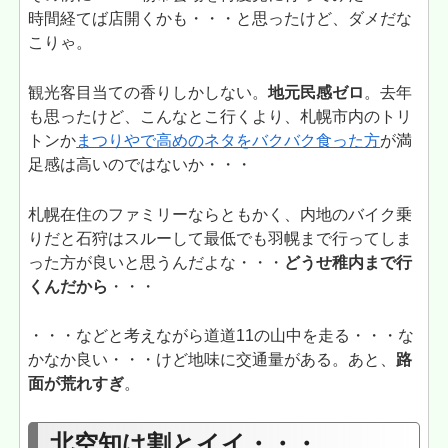
時間経てば店開くかも・・・と思ったけど、ダメだな
こりゃ。
観光客目当ての香りしかしない。
地元民感ゼロ
。去年
も思ったけど、こんなとこ行くより、札幌市内のトリ
トンか
まつりやで高めのネタをバクバク食った方
が満
足感は高いのではないか・・・
札幌在住のファミリーならともかく、内地のバイク乗
りだと石狩はスルーして最低でも羽幌まで行ってしま
った方が良いと思うんだよな・・・
どうせ稚内まで行
くんだから
・・・
・・・などと考えながら道道11の山中を走る・・・な
かなか良い・・・けど地味に交通量がある。あと、
路
面が荒れすぎ
。
北空知は割とイイ・・・