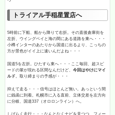
トライアル手稲星置店へ
5時前に下船、船から降りて右折。その直後倉庫街を
左折、ウイングベイと海の間にある道路を東へ・・・
小樽インターのあたりから国道に出るより、こっちの
方が景色がイイ上に速いんだよね・・・
国道5を左折。ひたすら東へ・・・ここ毎回、超スピ
ードの輩が現れる区間なんだけど、
今回はやけにマイ
ルド
。取り締まりの予感が・・・
抑えて走る・・・信号はほとんど無い。あっという間
に銭函に到着。札幌市に入る直前、立体交差を左方向
に分岐、国道337（オロロンライン）へ。
しばらく走行・・・なんとなくナビを見つつ、フィー