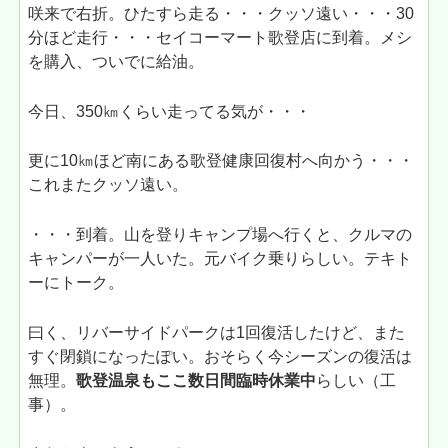
咲来で右折。ひたすら走る・・・クッソ遠い・・・30
分ほど走行・・・セイコーマート歌登店に到着。メシ
を購入、ついでに給油。
今日、350㎞くらい走ってる気が・・・
更に10㎞ほど南にある歌登健康回復村へ向かう・・・
これまたクッソ遠い。
・・・到着。山を登りキャンプ場へ行くと、クルマの
キャンパーが一人いた。元バイク乗りらしい。テキト
ーにトーク。
曰く、リバーサイドパークは1回復活したけど、また
すぐ閉鎖になったぽい。おそらく今シーズンの復活は
無理。
歌登温泉もここ数日間臨時休業中
らしい（工
事）。