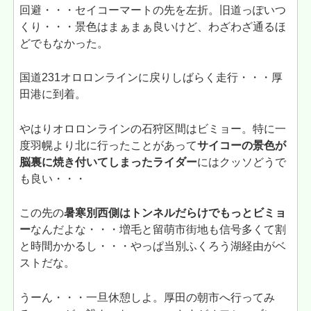
回避・・・セイコーマートの先を左折。旧道っぽいつ
くり・・・景色はまぁまぁ良いけど、わざわざ通るほ
どでもなかった。
国道231オロロンラインに戻りしばらく走行・・・厚
田港に到着。
やはりオロロンラインの石狩区間はビミョー。特に一
度羽幌より北に行ったことがあって
サイコーの景色が
脳裏に焼き付いてしまったライダー
にはクッソどうで
も良い・・・
この先の
暑寒別西側はトンネルだらけでもっとビミョ
ー
なんだよな・・・増毛と留萌市街地も信号多くて割
と時間かかるし・・・やっぱ当別ふくろう湖経由がベ
ストだな。
うーん・・・一旦休憩しよ。厚田の朝市へ行ってみ