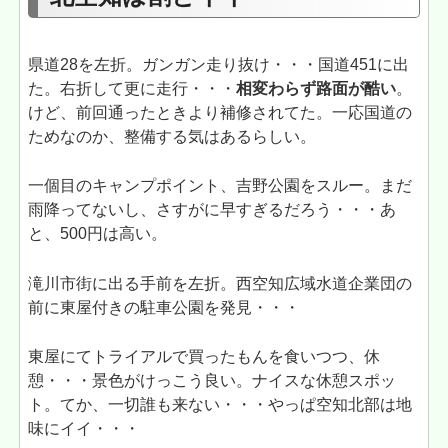
県道28を左折。ガンガン走り抜け・・・国道451に出
た。右折して更に走行・・・
相変わらず路面が酷い
。
けど、前回通ったときより補修されてた。一応国道の
ためなのか、整備する気はあるらしい。
一個目のキャンプポイント、吉野公園をスルー。まだ
雨降ってないし、さすがに早すぎるだろう・・・あ
と、500円は高い。
滝川市街に出る手前を左折。西空知広域水道企業団の
前に東屋付きの駐車公園を発見・・・
東屋にてトライアルで買ったもんを食いつつ、休
憩・・・景色がけっこう良い。ナイスな休憩スポッ
ト。てか、一切誰も来ない・・・やっぱ空知北部は地
味にイイ・・・