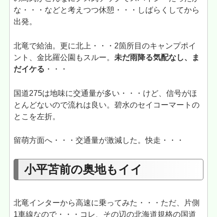
な・・・などと考えつつ休憩・・・しばらくしてから
出発。
北竜で給油。更に北上・・・2箇所目のキャンプポイ
ント、金比羅公園もスルー。
未だ雨降る気配なし、ま
だイケる
・・・
国道275は地味に交通量が多い・・・けど、信号がほ
とんどないので流れは良い。碧水のセイコーマートの
とこを左折。
留萌方面へ・・・交通量が激減した。快走・・・
小平苫前の奥地もイイ
北竜インターから高速に乗ってみた・・・ただ、片側
1車線なので・・・コレ、その辺の北海道規格の国道