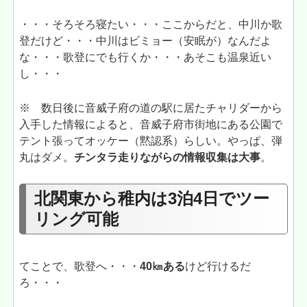
・・・そろそろ寝たい・・・ここからだと、中川か歌
登だけど・・・中川はビミョー（安眠が）なんだよ
な・・・歌登にでも行くか・・・あそこも温泉近い
し・・・
※ 数日後に音威子府の道の駅に居たチャリダーから
入手した情報によると、音威子府市街地にある公園で
テント張ってオッケー（黙認系）らしい。やっぱ、弾
丸はダメ。
チンタラ走りながらの情報収集は大事
。
北関東から稚内は3泊4日でツー
リング可能
てことで、歌登へ・・・
40㎞ある
けど行けるだ
ろ・・・