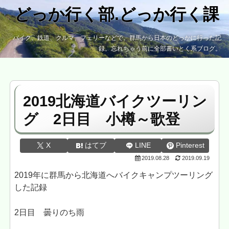
どっか行く部.どっか行く課
バイク、鉄道、クルマ、フェリーなどで、群馬から日本のどっかに行った記
録。忘れちゃう前に全部書いとく系ブログ。
2019北海道バイクツーリン
グ 2日目 小樽～歌登
X
はてブ
LINE
Pinterest
2019.08.28
2019.09.19
2019年に群馬から北海道へバイクキャンプツーリング
した記録
2日目 曇りのち雨