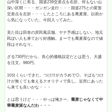
山中深くに有る、国道239交差点を右折。何もない山
深い区間・・・ガンガン走行・・・国道275との変形
交差点を左折・・・したところにある蕎麦屋。以前か
ら気になっていた。今回入ってみた。
見た目は田舎の庶民風店舗。ヤナ予感はしない。地元
民ぽい人も来ており好感触。まーでも蕎麦屋なので値
段はそれなり。
ざる730円だから、良心的価格設定だとは思う。大盛
を注文。980円。
10分くらいできた。つけ汁がカラめで◎。そばもつけ
汁が無くても食えるクオリティで良し。近所にあった
ら来ても良いかな・・・
とは思うけど・・・やっぱ俺さー、
蕎麦じゃなくて中
華蕎麦派なんだわ・・・