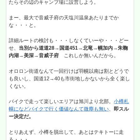
たらその辺のキャンプ場に設営しよう。
まー、最大で音威子府の天塩川温泉あたりまでか
な・・・と。
詳細ルートの検討も・・・しなくていーや・・・どー
せ、
当別から道道28→国道45
1→北竜→幌加内→朱鞠
内湖→美深→音威子府
これしか無いんだから。
オロロン街道なんて一回行けば羽幌以南は割とどうで
も良いし、国道12→40も市街地しかないから全く楽し
くない。
バイクで走って楽しいエリアは旭川より北部。
小樽札
幌になどバイクで行く価値なんて微塵も無い
、
即スル
ー決定だ。
とりあえず、小樽を脱出して、あとはテキトーに走
ろ・・・