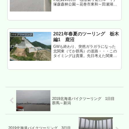
塚森森林公園～花巻市東和～田瀬湖～
奥州市江刺～一関市大東～一関市千厩
～一関市藤沢～一関市花泉～登米市石
越～登米市佐沼～登米市米山～大崎市
田尻～大崎市古川～大崎市岩出山...
2021年春夏のツーリング 栃木
バイクツーリング
編1 鹿沼
GWも終わり、突然ガラガラになった
北関東（てか群馬）の道路・・・この
タイミングは貴重。先日考えた関東一
周コースも考えたけど時勢的にやはり
ビミョーなので・・・軽く栃木方面へ
ツーリングに行ってみた。もくじ ロン
グツーリングしにくい2021 やは...
2019北海道バイクツーリング 1日目
群馬～新潟
2019北海道バイクツーリング 3日目