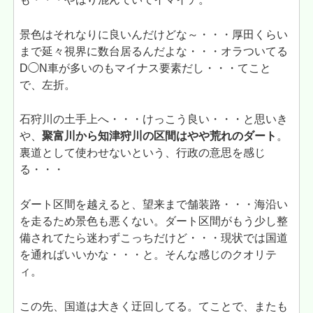
景色はそれなりに良いんだけどな～・・・厚田くらい
まで延々視界に数台居るんだよな・・・オラついてる
D◯N車が多いのもマイナス要素だし・・・てこと
で、左折。
石狩川の土手上へ・・・けっこう良い・・・と思いき
や、
聚富川から知津狩川の区間はやや荒れのダート
。
裏道として使わせないという、行政の意思を感じ
る・・・
ダート区間を越えると、望来まで舗装路・・・海沿い
を走るため景色も悪くない。ダート区間がもう少し整
備されてたら迷わずこっちだけど・・・現状では国道
を通ればいいかな・・・と。そんな感じのクオリテ
ィ。
この先、国道は大きく迂回してる。てことで、またも