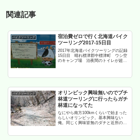
関連記事
宿泊費ゼロで行く北海道バイク
バイクツーリング
ツーリング2017-15日目
2017年北海道バイクツーリングの記録
15日目 晴れ標津郡中標津町 ウシ空
のキャンプ場 泊夜間のトイレが超遠
いもくじ 移動距離約200㎞のルート検
討 留辺蘂から津別へ 津別から美幌へ
藻琴山から神の子池へ 裏摩周展望台へ
開陽台へ ラーメン...
オリンピック興味無いのでプチ
バイクツーリング
林道ツーリングに行ったらガチ
林道になってた
なにやら南方100kmくらいで始まった
らしいオリンピック。基本興味ない
俺。同じく興味皆無のダチと近所の林
道へプチツーリングへ行っといた記
録。もくじ オリンピック興味なし 闇が
深い群馬（てか関東） 激荒れ プチ事故