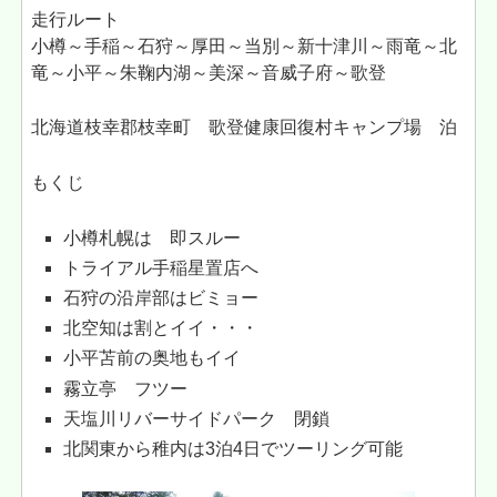
走行ルート
小樽～手稲～石狩～厚田～当別～新十津川～雨竜～北
竜～小平～朱鞠内湖～美深～音威子府～歌登
北海道枝幸郡枝幸町 歌登健康回復村キャンプ場 泊
もくじ
小樽札幌は 即スルー
トライアル手稲星置店へ
石狩の沿岸部はビミョー
北空知は割とイイ・・・
小平苫前の奥地もイイ
霧立亭 フツー
天塩川リバーサイドパーク 閉鎖
北関東から稚内は3泊4日でツーリング可能