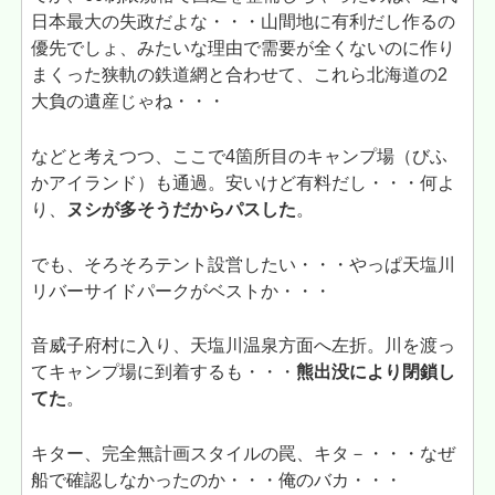
日本最大の失政だよな・・・山間地に有利だし作るの
優先でしょ、みたいな理由で需要が全くないのに作り
まくった狭軌の鉄道網と合わせて、これら北海道の2
大負の遺産じゃね・・・
などと考えつつ、ここで4箇所目のキャンプ場（びふ
かアイランド）も通過。安いけど有料だし・・・何よ
り、
ヌシが多そうだからパスした
。
でも、そろそろテント設営したい・・・やっぱ天塩川
リバーサイドパークがベストか・・・
音威子府村に入り、天塩川温泉方面へ左折。川を渡っ
てキャンプ場に到着するも・・・
熊出没により閉鎖し
てた
。
キター、完全無計画スタイルの罠、キタ－・・・なぜ
船で確認しなかったのか・・・俺のバカ・・・