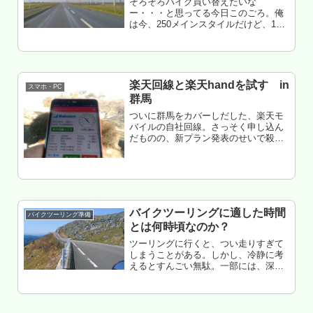
そろそろバイク買い替えたいな
ー・・・と思ってる今日このごろ。俺
は今、250メインスタイルだけど、125
以下の増車も視野に入れて検討してる
（既に2台所有）。だがこのとき125バ
イク唯一の欠点、通行できない道路の
存在・・・これを絶対に忘れてはい...
楽天回線と楽天handを試す in
スマホ・PC
群馬
ついに群馬をカバーしだした、楽天モ
バイルの自社回線。さっそく申し込ん
だものの、新プラン発表のせいで殺到
し発送遅延のアナウンス（詳しくは前
回を参照）半月後を覚悟してたけど、
割と早く3日遅延で着。楽天の対応は予
想以上に好感触だった。てことで、
早...
バイクツーリングに適した時間
バイクツーリング準備
とは何時頃なのか？
ツーリングに行くと、つい走りすぎて
しまうことがある。しかし、冷静に考
えるとすんごい無駄。一部には、深夜
帯までツーリングしてる人も居るけ
ど・・・ぶっちゃけ全く面白くない。
なぜ、深夜ツーリングはイマイチなの
か？ そして、バイクツーリングに適