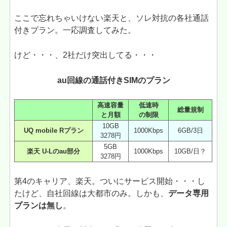
ここで忘れちゃいけない楽天と、ソレ対抗の各社通話
付きプラン。一応調査してみた。
けど・・・、2社だけ突出してる・・・
au回線の通話付きSIMのプラン
高速容量
低速時
総量規制
と月額
の制限
10GB
UQ mobile Rプラン
1000Kbps
6GB/3日
3278円
5GB
楽天 U-Lのau部分
1000Kbps
10GB/日？
3278円
第4のキャリア、楽天。ついにサービス開始・・・し
たけど、自社回線は大都市のみ。しかも、
データ専用
プランは無し
。