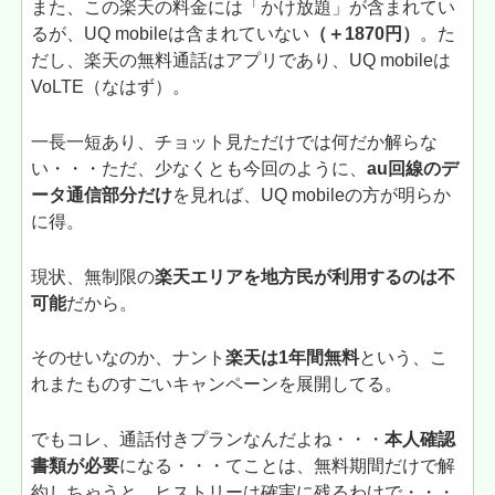
また、この楽天の料金には「かけ放題」が含まれてい
るが、UQ mobileは含まれていない
（＋1870円）
。た
だし、楽天の無料通話はアプリであり、UQ mobileは
VoLTE（なはず）。
一長一短あり、チョット見ただけでは何だか解らな
い・・・ただ、少なくとも今回のように、
au回線のデ
ータ通信部分だけ
を見れば、UQ mobileの方が明らか
に得。
現状、無制限の
楽天エリアを地方民が利用するのは不
可能
だから。
そのせいなのか、ナント
楽天は1年間無料
という、こ
れまたものすごいキャンペーンを展開してる。
でもコレ、通話付きプランなんだよね・・・
本人確認
書類が必要
になる・・・てことは、無料期間だけで解
約しちゃうと、ヒストリーは確実に残るわけで・・・