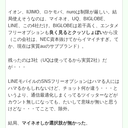
イオン、IIJIMO、ロケモバ、nuroは制限が厳しい。結
局使えそうなのは、マイネオ、UQ、BIGLOBE、
LINE、この4社だけ。BIGLOBEは若干高く、エンタメ
フリーオプションも
良く見るとクッソしょぼい
から没
（この会社は、NEC資本抜けてからイマイチすぎ。て
か、現在は実質auのサブブランド）。
残ったのは3社（UQは使ってるから実質2社）だ
が・・・
LINEモバイルのSNSフリーオプションはハマる人には
ハマるかもしれないけど、チョット何か違う・・・と
いうより、通信最適化しまくってるツイッターなどが
カウント無しになっても、たいして意味が無いと思う
けどな・・・てことで、除外。
結局、
マイネオしか選択肢が無かった
。