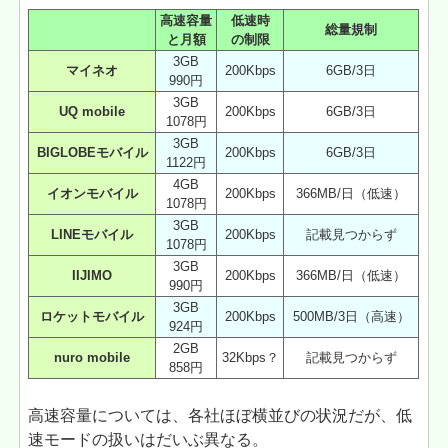
高速容量
低速時
総量規制
と月額
の制限
3GB
マイネオ
200Kbps
6GB/3日
990円
3GB
UQ mobile
200Kbps
6GB/3日
1078円
3GB
BIGLOBEモバイル
200Kbps
6GB/3日
1122円
4GB
イオンモバイル
200Kbps
366MB/日（低速）
1078円
3GB
LINEモバイル
200Kbps
記載見つからず
1078円
3GB
IIJIMO
200Kbps
366MB/日（低速）
990円
3GB
ロケットモバイル
200Kbps
500MB/3日（高速）
924円
2GB
nuro mobile
32Kbps？
記載見つからず
858円
高速容量については、各社ほぼ横並びの状況だが、低
速モードの扱いはだいぶ異なる。