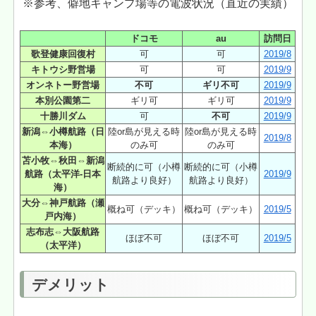
※参考、僻地キャンプ場等の電波状況（直近の実績）
ドコモ
au
訪問日
歌登健康回復村
可
可
2019/8
キトウシ野営場
可
可
2019/9
オンネトー野営場
不可
ギリ不可
2019/9
本別公園第二
ギリ可
ギリ可
2019/9
十勝川ダム
可
不可
2019/9
新潟⇔小樽航路（日
陸or島が見える時
陸or島が見える時
2019/8
本海）
のみ可
のみ可
苫小牧⇔秋田⇔新潟
断続的に可（小樽
断続的に可（小樽
航路（太平洋-日本
2019/9
航路より良好）
航路より良好）
海）
大分⇔神戸航路（瀬
概ね可（デッキ）
概ね可（デッキ）
2019/5
戸内海）
志布志⇔大阪航路
ほぼ不可
ほぼ不可
2019/5
（太平洋）
デメリット