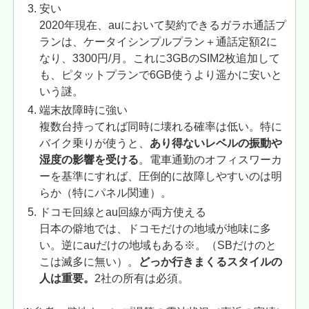
安い
2020年現在、auにおいて契約できるガラホ通話プ
ランは、ケータイシンプルプラン＋通話定額2に
なり、3300円/月。これに3GBのSIM2枚追加して
も、ピタットプランで6GB使うより遥かに安いと
いう謎。
端末故障時に強い
複数台持ってれば同時に壊れる確率は低い。特に
バイク乗りが使うと、
あり得ないレベルの振動や
湿度の影響を受ける
。電車通勤のオフィスワーカ
ーを基準にすれば、圧倒的に故障しやすいのは明
らか（特にパネル関連）。
ドコモ回線とau回線が両方使える
日本の僻地では、ドコモだけの地域が地味に多
い。逆にauだけの地域もある※。（SBだけのと
こは滅多に無い）。
どっか行きまくるスタイルの
人は重要。
2社の所有は必須。