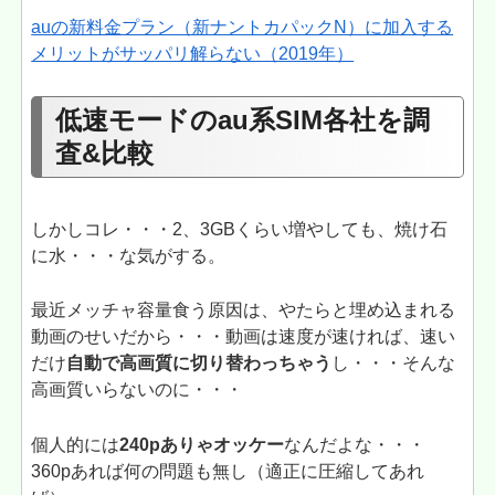
auの新料金プラン（新ナントカパックN）に加入する
メリットがサッパリ解らない（2019年）
低速モードのau系SIM各社を調
査&比較
しかしコレ・・・2、3GBくらい増やしても、焼け石
に水・・・な気がする。
最近メッチャ容量食う原因は、やたらと埋め込まれる
動画のせいだから・・・動画は速度が速ければ、速い
だけ
自動で高画質に切り替わっちゃう
し・・・そんな
高画質いらないのに・・・
個人的には
240pありゃオッケー
なんだよな・・・
360pあれば何の問題も無し（適正に圧縮してあれ