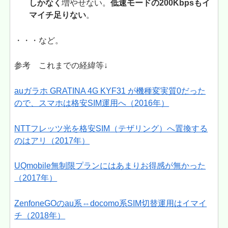
しかなく
増やせない。
低速モードの200Kbpsもイ
マイチ足りない
。
・・・など。
参考 これまでの経緯等↓
auガラホ GRATINA 4G KYF31 が機種変実質0だった
ので、スマホは格安SIM運用へ（2016年）
NTTフレッツ光を格安SIM（テザリング）へ置換する
のはアリ（2017年）
UQmobile無制限プランにはあまりお得感が無かった
（2017年）
ZenfoneGOのau系⇔docomo系SIM切替運用はイマイ
チ（2018年）