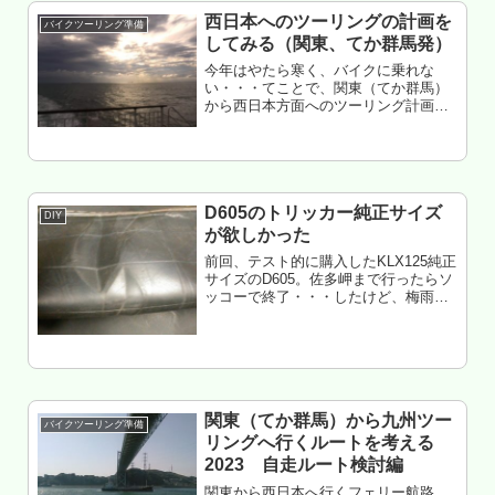
した...
西日本へのツーリングの計画を
バイクツーリング準備
してみる（関東、てか群馬発）
今年はやたら寒く、バイクに乗れな
い・・・てことで、関東（てか群馬）
から西日本方面へのツーリング計画を
してみた。もくじ はじめに 全て高速道
路 全て一般道路（瀬戸内経由） 全て一
般道路（日本海側経由） 一般道路＋フ
ェリーは別記事
D605のトリッカー純正サイズ
DIY
が欲しかった
前回、テスト的に購入したKLX125純正
サイズのD605。佐多岬まで行ったらソ
ッコーで終了・・・したけど、梅雨時
期だったので交換は放置。今回、数か
月ぶりにGP210に戻してみたという
話。もくじ 梅雨はバイク用品が安いの
だろうか？ 異なるサイ...
関東（てか群馬）から九州ツー
バイクツーリング準備
リングへ行くルートを考える
2023 自走ルート検討編
関東から西日本へ行くフェリー航路