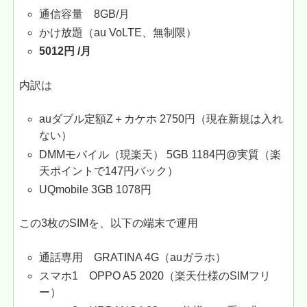
通信容量 8GB/月
かけ放題（au VoLTE、無制限）
5012円 /月
内訳は
auダブル定額Z＋カケホ 2750円（現在新規は入れ
ない）
DMMモバイル（現楽天） 5GB 1184円@実質（楽
天ポイントで147円バック）
UQmobile 3GB 1078円
この3枚のSIMを、以下の端末で運用
通話専用 GRATINA 4G（auガラホ）
スマホ1 OPPO A5 2020（楽天仕様のSIMフリ
ー）