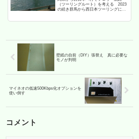
（ツーリングルート）を考える 2023
の続き群馬から西日本ツーリングに行
くルートについての詳細プランを検
討。まぁ、どうせ予定は変わるんだろ
うけど・・・何パターンか考えてみ
た。もくじ 回避すべきコース 案1
フ...
壁紙の自前（DIY）張替え 真に必要な
モノが判明
マイネオの低速500Kbps化オプションを
使い倒す
コメント