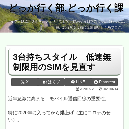
どっか行く部.どっか行く課
バイク、鉄道、クルマ、フェリーなどで、群馬から日本のどっかに行った記
録。忘れちゃう前に全部書いとく系ブログ。
3台持ちスタイル 低速無
制限用のSIMを見直す
X
はてブ
LINE
Pinterest
2020.05.26
2020.06.14
近年急激に高まる、モバイル通信回線の重要性。
特に2020年に入ってから
爆上げ
（主にコロナのせ
い）。