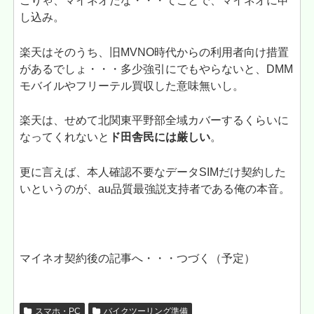
こりゃ、マイネオだな・・・てことで、マイネオに申
し込み。
楽天はそのうち、旧MVNO時代からの利用者向け措置
があるでしょ・・・多少強引にでもやらないと、DMM
モバイルやフリーテル買収した意味無いし。
楽天は、せめて北関東平野部全域カバーするくらいに
なってくれないと
ド田舎民には厳しい
。
更に言えば、本人確認不要なデータSIMだけ契約した
いというのが、au品質最強説支持者である俺の本音。
マイネオ契約後の記事へ・・・つづく（予定）
スマホ・PC
バイクツーリング準備