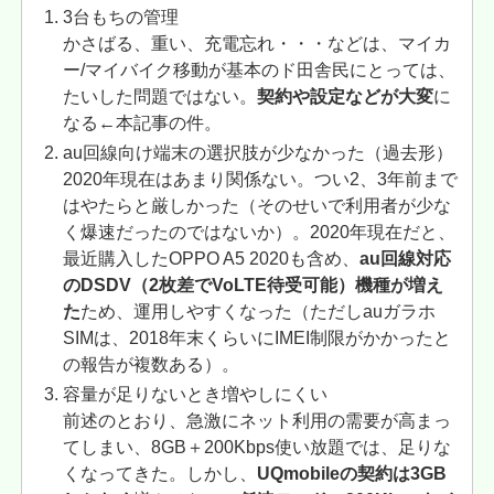
3台もちの管理
かさばる、重い、充電忘れ・・・などは、マイカ
ー/マイバイク移動が基本のド田舎民にとっては、
たいした問題ではない。
契約や設定などが大変
に
なる←本記事の件。
au回線向け端末の選択肢が少なかった（過去形）
2020年現在はあまり関係ない。つい2、3年前まで
はやたらと厳しかった（そのせいで利用者が少な
く爆速だったのではないか）。2020年現在だと、
最近購入したOPPO A5 2020も含め、
au回線対応
のDSDV（2枚差でVoLTE待受可能）機種が増え
た
ため、運用しやすくなった（ただしauガラホ
SIMは、2018年末くらいにIMEI制限がかかったと
の報告が複数ある）。
容量が足りないとき増やしにくい
前述のとおり、急激にネット利用の需要が高まっ
てしまい、8GB＋200Kbps使い放題では、足りな
くなってきた。しかし、
UQmobileの契約は3GB