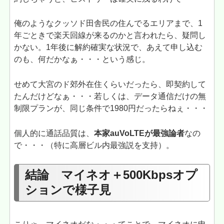
俺のようなクッソド田舎民の住んでるエリアまで、1
年ごときで楽天回線が来るのかと言われたら、疑問し
かない。1年後に解約確実な状況で、あえて申し込む
のも、何だかなぁ・・・という感じ。
せめて大宮のド郊外在住くらいだったら、即契約して
たんだけどなぁ・・・若しくは、データ通信だけの無
制限プランが、同じ条件で1980円だったらねぇ・・・
個人的に通話品質は、
本家auVoLTEが最強論者
なの
で・・・（特に高層ビル内最強説を支持）。
結論 マイネオ＋500Kbpsオプ
ションで様子見