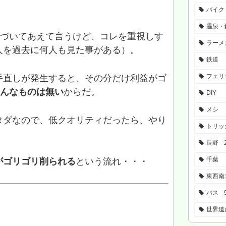
バイク
温泉・
基づいてあえて言うけど、コレを重視しす
ラーメ
人を過去に何人も見た事がある）。
鉄道
フェリ
手直しが発生すると、その分だけ利益がゴ
そんなものは無い
からだ。
DIY
メシ
タダなので、低クオリティだったら、やり
トリッ
長野
千葉
がゴリゴリ削られる
という流れ・・・
東西南
バス
世界遺