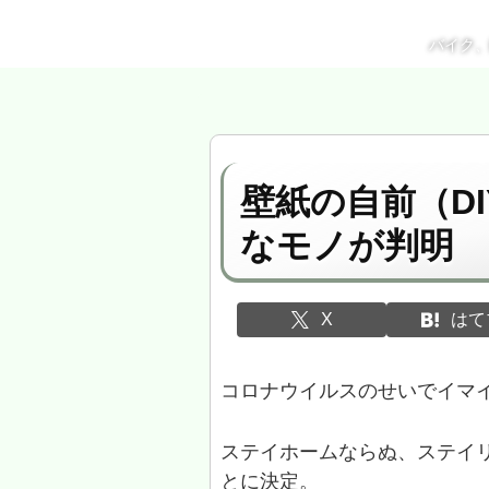
バイク
壁紙の自前（D
なモノが判明
X
はて
コロナウイルスのせいでイマイ
ステイホームならぬ、ステイ
とに決定。