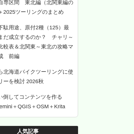
自専区間 東北編（北関東編の
＋2025ツーリングのまとめ
下駄用途、原付2種（125）最
まだ成立するのか？ チャリ～
比較表＆北関東～東北の攻略マ
成 前編
ら北海道バイクツーリングに使
ーを検討 2026秋
使い倒してコンテンツを作る
Gemini＋QGIS＋OSM＋Krita
人気記事