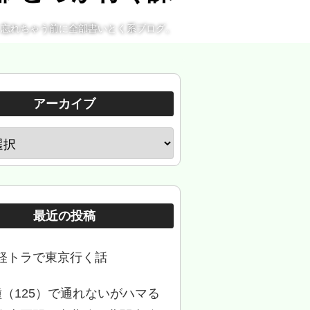
。忘れちゃう前に全部書いとく系ブログ。
アーカイブ
最近の投稿
軽トラで東京行く話
種（125）で通れないがハマる