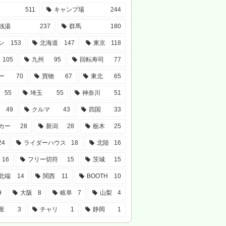
511
キャンプ場
244
銭湯
237
群馬
180
ン
153
北海道
147
東京
118
105
九州
95
回転寿司
77
ー
70
買物
67
東北
65
55
埼玉
55
神奈川
51
49
クルマ
43
四国
33
カー
28
新潟
28
栃木
25
24
ライダーハウス
18
北陸
16
16
フリー切符
15
茨城
15
北端
14
関西
11
BOOTH
10
9
大阪
8
岐阜
7
山梨
4
産
3
チャリ
1
静岡
1