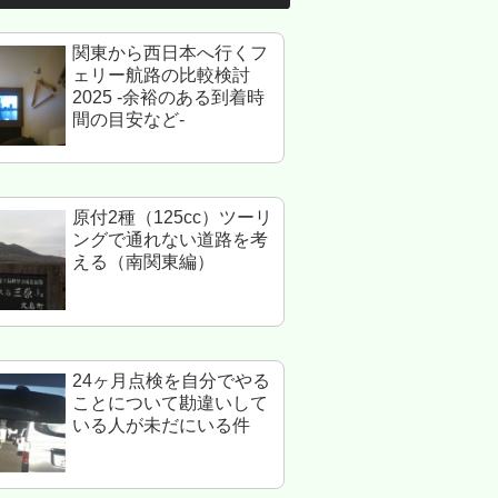
関東から西日本へ行くフ
ェリー航路の比較検討
2025 -余裕のある到着時
間の目安など-
原付2種（125cc）ツーリ
ングで通れない道路を考
える（南関東編）
24ヶ月点検を自分でやる
ことについて勘違いして
いる人が未だにいる件