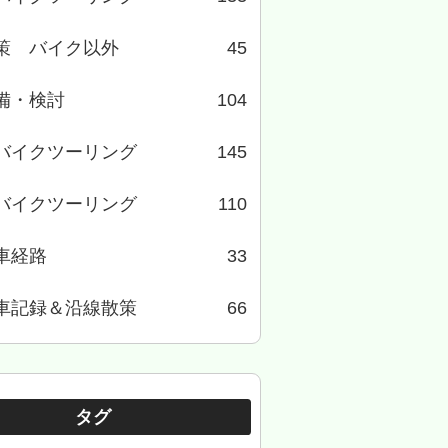
策 バイク以外
45
備・検討
104
バイクツーリング
145
バイクツーリング
110
車経路
33
車記録＆沿線散策
66
タグ