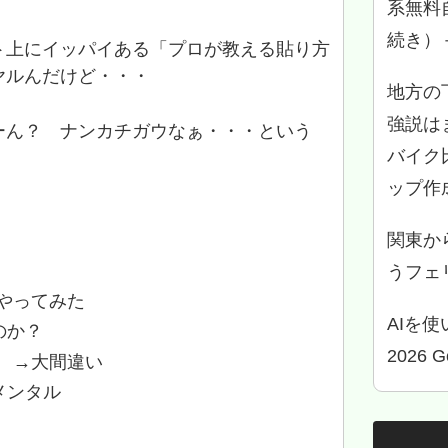
系無料
続き）
ト上にイッパイある「プロが教える貼り方
ヤルんだけど・・・
地方の
強説は
ーん？ ナンカチガウなぁ・・・という
バイク
ップ作
関東か
うフェリ
やってみた
AIを
のか？
2026 
 →大間違い
メンタル