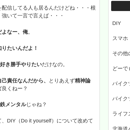
を配信してる人も居るんだけどね・・・根
・強いて一言で言えば・・・
DIY
だよなー、俺
。
スマホ
知りたいんだよ！
その他
に好き勝手やりたい
だけなの。
どーで
自己責任なんだから、
とりあえず
精神論
バイク
ば良くねー？
バイク
鉄メンタル
じゃね？
ライフ
Y（Do it yourself）について改めて
北海道