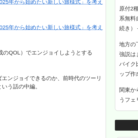
025年から始めたい新しい旅様式」を考え
原付2
系無料
025年から始めたい新しい旅様式」を考え
続き）
地方の
平成のQOL）でエンジョイしようとする
強説は
バイク
ップ作
ばエンジョイできるのか、前時代のツーリ
という話の中編。
関東か
うフェリ