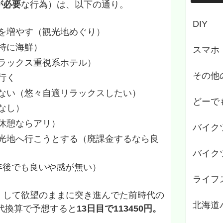
が必要
な行為）は、以下の通り。
DIY
を増やす（観光地めぐり）
特に海鮮）
スマホ
ラックス重視系ホテル）
その他
行く
ない（悠々自適リラックスしたい）
どーで
なし）
休憩ならアリ）
バイク
光地へ行こうとする（廃課金するなら良
バイク
年後でも良いや感が無い）
ライフ
）して欲望のままに突き進んでた前時代の
北海道
現代換算で予想すると
13日目で
113450円。