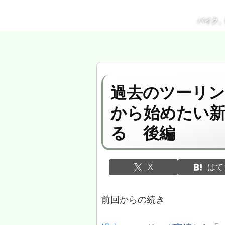
バイク
過去のツーリン
から始めたい
る 後編
X
はて
前回からの続き