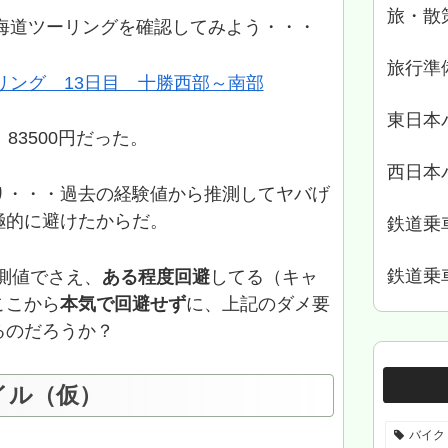
旅・散
北海道ツーリングを確認してみよう・・・
旅行準
ーリング 13日目 十勝西部～南部
東日本
83500円だった。
西日本
り・・・過去の経験値から推測してヤバげ
極的に避けたからだ。
鉄道乗
鉄道乗
測値でさえ、
ある程度回避
してる（キャ
ここから
本気で回避せず
に、上記のダメ要
るのだろうか？
イル（仮）
バイク