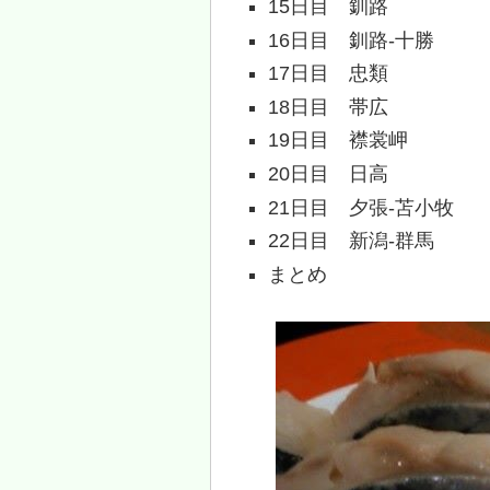
15日目 釧路
16日目 釧路-十勝
17日目 忠類
18日目 帯広
19日目 襟裳岬
20日目 日高
21日目 夕張-苫小牧
22日目 新潟-群馬
まとめ