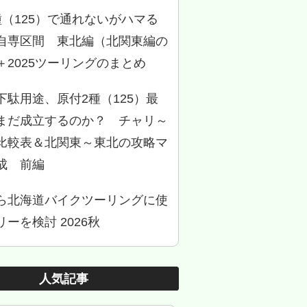
種（125）で通れないがハマる
自専区間 東北編（北関東編の
＋2025ツーリングのまとめ
下駄用途、原付2種（125）最
まだ成立するのか？ チャリ～
比較表＆北関東～東北の攻略マ
成 前編
ら北海道バイクツーリングに使
ーを検討 2026秋
人気記事