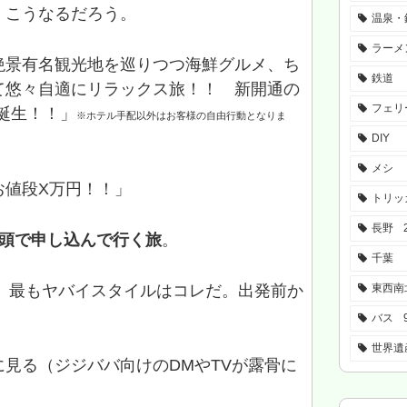
、こうなるだろう。
温泉・
ラーメ
絶景有名観光地を巡りつつ海鮮グルメ、ち
鉄道
て悠々自適にリラックス旅！！ 新開通の
フェリ
誕生！！」
※ホテル手配以外はお客様の自由行動となりま
DIY
メシ
お値段X万円！！」
トリッ
長野
店頭で申し込んで行く旅
。
千葉
降、最もヤバイスタイルはコレだ。出発前か
東西南
バス
世界遺
見る（ジジババ向けのDMやTVが露骨に