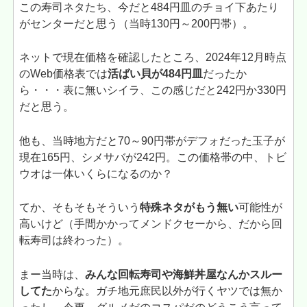
この寿司ネタたち、今だと484円皿のチョイ下あたり
がセンターだと思う（当時130円～200円帯）。
ネットで現在価格を確認したところ、2024年12月時点
のWeb価格表では
活ばい貝が484円皿
だったか
ら・・・表に無いシイラ、この感じだと242円か330円
だと思う。
他も、当時地方だと70～90円帯がデフォだった玉子が
現在165円、シメサバが242円。この価格帯の中、トビ
ウオは一体いくらになるのか？
てか、そもそもそういう
特殊ネタがもう無い
可能性が
高いけど（手間かかってメンドクセーから、だから回
転寿司は終わった）。
まー当時は、
みんな回転寿司や海鮮丼屋なんかスルー
してた
からな。ガチ地元庶民以外が行くヤツでは無か