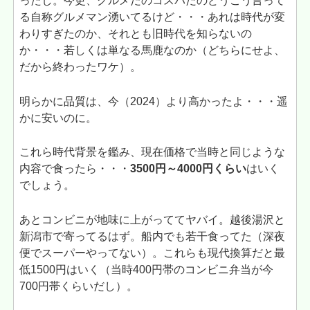
ったし。今更、グルメだのコスパだのどうこう言って
る自称グルメマン湧いてるけど・・・あれは時代が変
わりすぎたのか、それとも旧時代を知らないの
か・・・若しくは単なる馬鹿なのか（どちらにせよ、
だから終わったワケ）。
明らかに品質は、今（2024）より高かったよ・・・遥
かに安いのに。
これら時代背景を鑑み、現在価格で当時と同じような
内容で食ったら・・・
3500円～4000円くらい
はいく
でしょう。
あとコンビニが地味に上がっててヤバイ。越後湯沢と
新潟市で寄ってるはず。船内でも若干食ってた（深夜
便でスーパーやってない）。これらも現代換算だと最
低1500円はいく（当時400円帯のコンビニ弁当が今
700円帯くらいだし）。