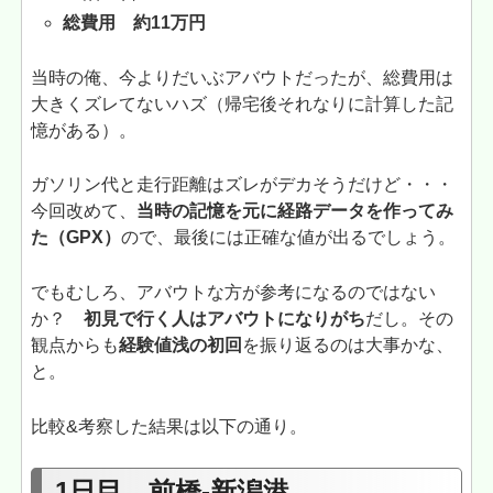
総費用 約11万円
当時の俺、今よりだいぶアバウトだったが、総費用は
大きくズレてないハズ（帰宅後それなりに計算した記
憶がある）。
ガソリン代と走行距離はズレがデカそうだけど・・・
今回改めて、
当時の記憶を元に経路データを作ってみ
た
（GPX）
ので、最後には正確な値が出るでしょう。
でもむしろ、アバウトな方が参考になるのではない
か？
初見で行く人はアバウトになりがち
だし。その
観点からも
経験値浅の初回
を振り返るのは大事かな、
と。
比較&考察した結果は以下の通り。
1日目 前橋-新潟港