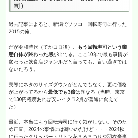
司）
過去記事によると、新潟でソッコー回転寿司に行った
2015の俺。
だが令和時代（てかコロ後）、
もう回転寿司という業
態自体が終わった感
が出てる。ここ10年で最も事情が
変わった飲食店ジャンルだと言っても、言い過ぎでは
ないだろう。
実際にネタのサイズダウンがとんでもなく、更に価格
が上がってるから
最低でも3倍
は異なる（当時、東京
で130円程度あれば安いイクラ2貫が普通に食えて
た）。
最近、本当にもう回転寿司に行く気がしない。そのた
め正直、2024の事情には疎いのだけど・・・2024秋
に行ったクリッパートリトン花まるまつりや羽衣亭事