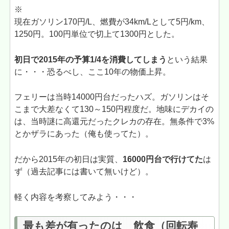
※
現在ガソリン170円/L、燃費が34km/Lとして5円/km、
1250円。100円単位で切上て1300円とした。
初日で2015年の予算1/4を消費してしまう
という結果
に・・・恐るべし、ここ10年の物価上昇。
フェリーは当時14000円台だったハズ。ガソリンはそ
こまで大差なくて130～150円程度だ。地味にデカイの
は、当時謎に高還元だったクレカの存在。無条件で3%
とかザラにあった（俺も使ってた）。
だから2015年の初日は実質、
16000円台で行けてた
は
ず（過去記事には書いて無いけど）。
軽く内容を考察してみよう・・・
最も差が有ったのは 飲食（回転寿