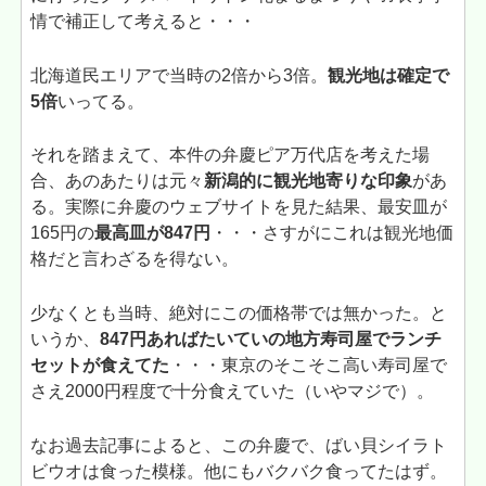
情で補正して考えると・・・
北海道民エリアで当時の2倍から3倍。
観光地は確定で
5倍
いってる。
それを踏まえて、本件の弁慶ピア万代店を考えた場
合、あのあたりは元々
新潟的に観光地寄りな印象
があ
る。実際に弁慶のウェブサイトを見た結果、最安皿が
165円の
最高皿が847円
・・・さすがにこれは観光地価
格だと言わざるを得ない。
少なくとも当時、絶対にこの価格帯では無かった。と
いうか、
847円あればたいていの地方寿司屋でランチ
セットが食えてた
・・・東京のそこそこ高い寿司屋で
さえ2000円程度で十分食えていた（いやマジで）。
なお過去記事によると、この弁慶で、ばい貝シイラト
ビウオは食った模様。他にもバクバク食ってたはず。