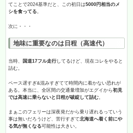
てことで2024基準だと、この初日は
5000円相当のメ
シを食ってる
。
次に・・・
地味に重要なのは日程（高速代）
当時、
国道17フル走行
してるけど、現在コレをやると
詰む。
ペース遅すぎ&混みすぎてて時間内に着かない恐れが
ある。本当に、全区間の交通量増加がエグイから
初見
では
高速に乗らないと日程が破綻して詰む
。
まぁこのフェリーは深夜発だから乗り遅れるっていう
事は無いだろうけど、苦行すぎて
北海道へ着く前にや
る気が無くなる
可能性は大きい。