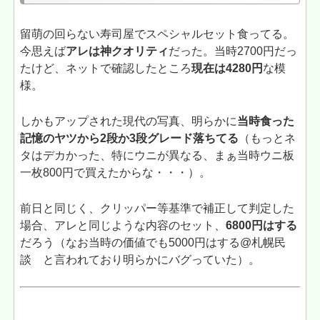
留萌の回らない寿司屋でスペシャルセット食ってる。
今思えば
アレは神クオリティ
だった。当時2700円だっ
たけど、ネットで確認したところ
現在は4280円
な模
様。
しかもアップされた現代の写真、明らかに
当時食った
記憶のヤツから2段か3段グレード落ちてる
（もっとネ
タはデカかった、特にウニが異なる、まぁ当時ウニ板
一枚800円で買えたからな・・・）。
前日と同じく、クリッパー等基準で補正して判定した
場合、アレと同じような内容のセット、
6800円はする
だろう（なお当時の価値でも5000円はする@札幌民
談 と言われており明らかにバグっていた）。