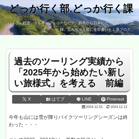
どっか行く部.どっか行く課
バイク、鉄道、クルマ、フェリーなどで、群馬から日本のどっかに行った記
録。忘れちゃう前に全部書いとく系ブログ。
過去のツーリング実績から
「2025年から始めたい新し
い旅様式」を考える 前編
X
はてブ
LINE
Pinterest
2024.12.01
2024.12.12
今年も山には雪が降りバイクツーリングシーズンは終
わった・・・