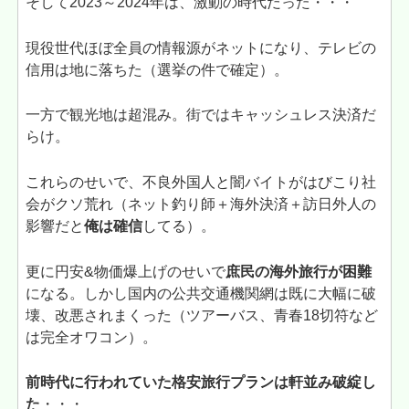
そして2023～2024年は、激動の時代だった・・・
現役世代ほぼ全員の情報源がネットになり、テレビの
信用は地に落ちた（選挙の件で確定）。
一方で観光地は超混み。街ではキャッシュレス決済だ
らけ。
これらのせいで、不良外国人と闇バイトがはびこり社
会がクソ荒れ（ネット釣り師＋海外決済＋訪日外人の
影響だと
俺は確信
してる）。
更に円安&物価爆上げのせいで
庶民の海外旅行が困難
になる。しかし国内の公共交通機関網は既に大幅に破
壊、改悪されまくった（ツアーバス、青春18切符など
は完全オワコン）。
前時代に行われていた格安旅行プランは軒並み破綻し
た
・・・