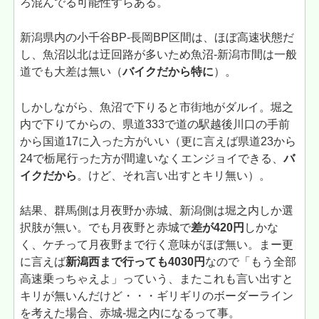
ろ混んでる可能性すらある。
新潟県内の小千谷BP-長岡BP区間は、ほぼ高速状態だ
し、魚沼以北は迂回路が多いため魚沼-新潟市間は一般
道でも大差は無い（
バイクだから特に
）。
しかしながら、魚沼で下りると市街地がダルイ。堀之
内で下りてからの、県道333で道の駅越後川口の手前
から国道17に入った方がいい（更に言えば県道23から
24で栃尾行った方が間違いなくエンジョイできる、
バ
イクだから
。けど、それ言い出すとキリ無い）。
結果、群馬側は月夜野か赤城、新潟側は堀之内しか選
択肢が無い。でも月夜野と赤城で
差が420円
しかな
く、ケチって月夜野まで行く意味がほぼ無い。まー更
に言えば
新潟西まで行っても4030円
なので「もう全部
高速乗っちゃえよ」っていう、またこれも言い出すと
キリが無いんだけど・・・ギリギリのボーダーライン
を考えた場合、赤城-堀之内になるって事。