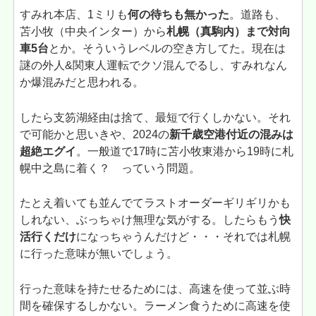
すみれ本店、1ミリも
何の待ちも無かった
。道路も、
苫小牧（中央インター）から
札幌（真駒内）まで対向
車5台
とか。そういうレベルの空き方してた。現在は
謎の外人&関東人運転でクソ混んでるし、すみれなん
か爆混みだと思われる。
したら支笏湖経由は捨て、最短で行くしかない。それ
で可能かと思いきや、2024の
新千歳空港付近の混みは
超絶エグイ
。一般道で17時に苫小牧東港から19時に札
幌中之島に着く？ っていう問題。
たとえ着いても並んでてラストオーダーギリギリかも
しれない、ぶっちゃけ無理な気がする。したらもう
快
活行くだけ
になっちゃうんだけど・・・それでは札幌
に行った意味が無いでしょう。
行った意味を持たせるためには、高速を使って並ぶ時
間を確保するしかない。ラーメン食うために高速を使