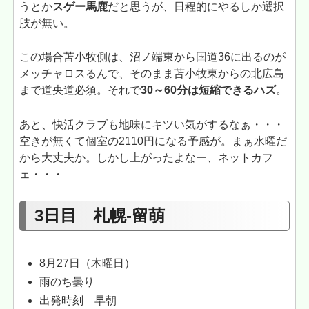
うとか
スゲー馬鹿
だと思うが、日程的にやるしか選択
肢が無い。
この場合苫小牧側は、沼ノ端東から国道36に出るのが
メッチャロスるんで、そのまま苫小牧東からの北広島
まで道央道必須。それで
30～60分は短縮できるハズ
。
あと、快活クラブも地味にキツい気がするなぁ・・・
空きが無くて個室の2110円になる予感が。まぁ水曜だ
から大丈夫か。しかし上がったよなー、ネットカフ
ェ・・・
3日目 札幌-留萌
8月27日（木曜日）
雨のち曇り
出発時刻 早朝