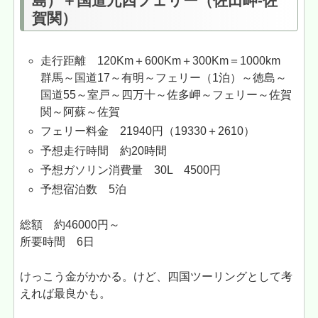
島）＋国道九四フェリー（佐田岬-佐
賀関）
走行距離 120Km＋600Km＋300Km＝1000km
群馬～国道17～有明～フェリー（1泊）～徳島～
国道55～室戸～四万十～佐多岬～フェリー～佐賀
関～阿蘇～佐賀
フェリー料金 21940円（19330＋2610）
予想走行時間 約20時間
予想ガソリン消費量 30L 4500円
予想宿泊数 5泊
総額 約46000円～
所要時間 6日
けっこう金がかかる。けど、四国ツーリングとして考
えれば最良かも。