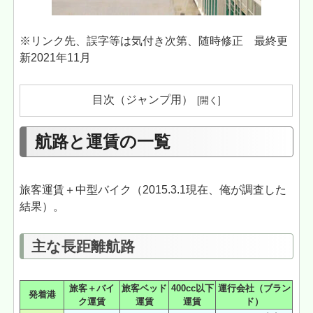
※リンク先、誤字等は気付き次第、随時修正 最終更
新2021年11月
目次（ジャンプ用）
航路と運賃の一覧
旅客運賃＋中型バイク（2015.3.1現在、俺が調査した
結果）。
主な長距離航路
旅客＋バイ
旅客ベッド
400cc以下
運行会社（ブラン
発着港
ク運賃
運賃
運賃
ド）