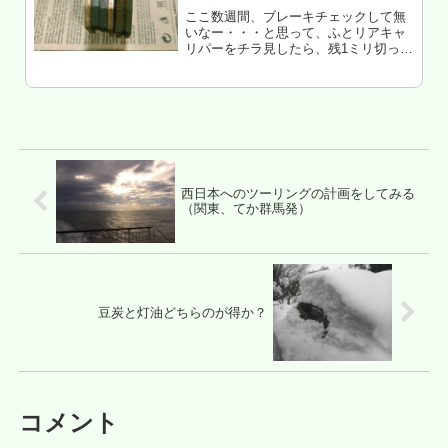
けたインプレ
ここ数週間、ブレーキチェックして無
いなー・・・と思って、ふとリアキャ
リパーをチラ見したら、残1ミリ切って
た。ヤバイ・・・てことで交換した記
録。&インプレ。もくじ ブレーキパッ
ドの選び方 ブレーキは地域によって思
想が違う Ferodo プラチ...
西日本へのツーリングの計画をしてみる
（関東、てか群馬発）
豆炭と灯油どちらのが得か？
コメント