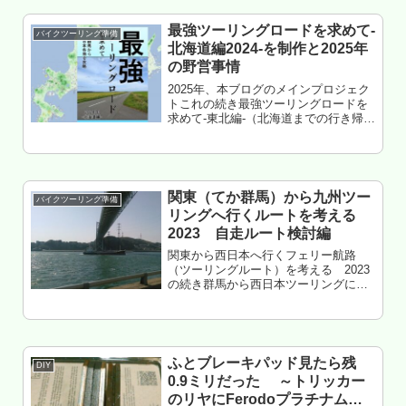
れがクリエイトだと勘違いして...
最強ツーリングロードを求めて-
バイクツーリング準備
北海道編2024-を制作と2025年
の野営事情
2025年、本ブログのメインプロジェク
トこれの続き最強ツーリングロードを
求めて-東北編-（北海道までの行き帰り
編）を制作2日目の仙台港発の苫小牧港
着～18日目函館港発の青森港までの
間、北海道パートが完成。もくじ 制作
で問題になったところ 道...
関東（てか群馬）から九州ツー
バイクツーリング準備
リングへ行くルートを考える
2023 自走ルート検討編
関東から西日本へ行くフェリー航路
（ツーリングルート）を考える 2023
の続き群馬から西日本ツーリングに行
くルートについての詳細プランを検
討。まぁ、どうせ予定は変わるんだろ
うけど・・・何パターンか考えてみ
た。もくじ 回避すべきコース 案1
フ...
ふとブレーキパッド見たら残
DIY
0.9ミリだった ～トリッカー
のリヤにFerodoプラチナム付