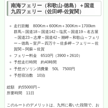
南海フェリー（和歌山-徳島）＋国道
九四フェリー（佐田岬-佐賀関）
走行距離 800Km＋600Km＋300Km＝1700km
群馬～国道18～国道142～塩尻～国道19～名古屋
～国道23～志摩～国道42～潮岬～和歌山～フェリ
ー～徳島～室戸～四万十～佐多岬～フェリー～佐
賀関～阿蘇～佐賀
フェリー料金 6510円（3900＋2610）
予想走行時間 約40時間
予想ガソリン消費量 50L 7500円
予想宿泊数 10泊
総額 約55000円～
所要時間 11日
このルートのデメリットは、九州に着いた段階で、お