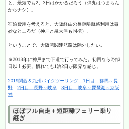
と、最短でも2、3日はかかるだろう（弾丸はつまらん
からナシ）。
宿泊費用を考えると、大阪経由の長距離航路利用は微
妙なところだ（神戸と泉大津も同様）。
ということで、大阪湾関連航路は除外したい。
※2018年に神戸まで下道で行ってみた。初回なら2泊3
日以上必要。慣れても1泊2日が限界な感じ。
2019関西＆九州バイクツーリング 1日目 群馬～長
野
2日目 長野～岐阜
3日目 岐阜～琵琶湖～京阪
神
ほぼフル自走＋短距離フェリー乗り
継ぎ