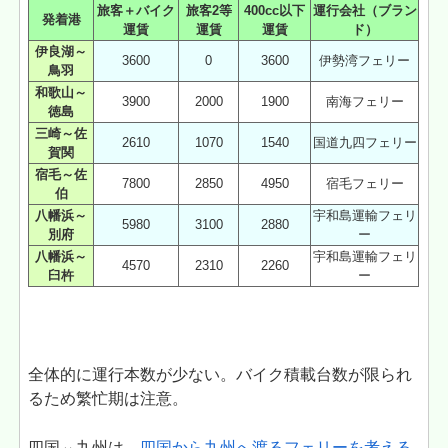
旅客＋バイク
旅客2等
400cc以下
運行会社（ブラン
発着港
運賃
運賃
運賃
ド）
伊良湖～
3600
0
3600
伊勢湾フェリー
鳥羽
和歌山～
3900
2000
1900
南海フェリー
徳島
三崎～佐
2610
1070
1540
国道九四フェリー
賀関
宿毛～佐
7800
2850
4950
宿毛フェリー
伯
八幡浜～
宇和島運輸フェリ
5980
3100
2880
別府
ー
八幡浜～
宇和島運輸フェリ
4570
2310
2260
臼杵
ー
全体的に運行本数が少ない。バイク積載台数が限られ
るため繁忙期は注意。
四国⇔九州は、
四国から九州へ渡るフェリーを考える