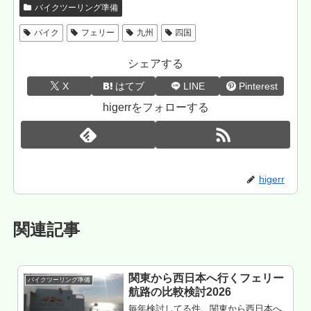
バイクツーリング準備
バイク
フェリー
九州
四国
シェアする
X
はてブ
LINE
Pinterest
higerrをフォローする
higerr
関連記事
関東から西日本へ行くフェリー
バイクツーリング準備
航路の比較検討2026
毎年検討してる件。関東から西日本へ