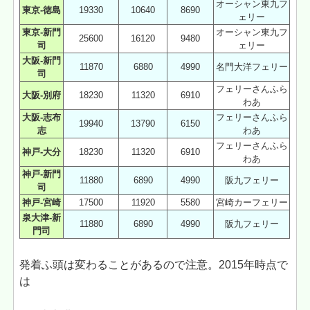
オーシャン東九フ
東京-徳島
19330
10640
8690
ェリー
東京-新門
オーシャン東九フ
25600
16120
9480
司
ェリー
大阪-新門
11870
6880
4990
名門大洋フェリー
司
フェリーさんふら
大阪-別府
18230
11320
6910
わあ
大阪-志布
フェリーさんふら
19940
13790
6150
志
わあ
フェリーさんふら
神戸-大分
18230
11320
6910
わあ
神戸-新門
11880
6890
4990
阪九フェリー
司
神戸-宮崎
17500
11920
5580
宮崎カーフェリー
泉大津-新
11880
6890
4990
阪九フェリー
門司
発着ふ頭は変わることがあるので注意。2015年時点で
は