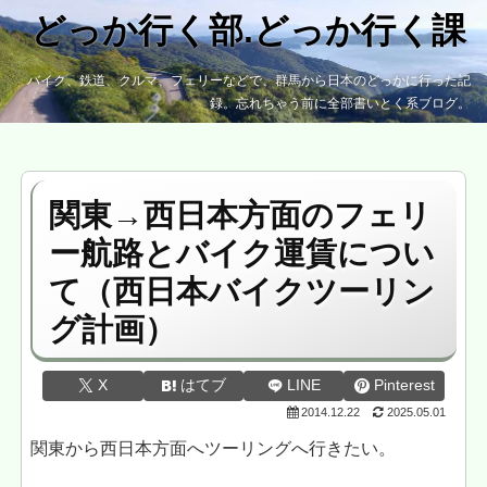
どっか行く部.どっか行く課
バイク、鉄道、クルマ、フェリーなどで、群馬から日本のどっかに行った記
録。忘れちゃう前に全部書いとく系ブログ。
関東→西日本方面のフェリ
ー航路とバイク運賃につい
て（西日本バイクツーリン
グ計画）
X
はてブ
LINE
Pinterest
2014.12.22
2025.05.01
関東から西日本方面へツーリングへ行きたい。