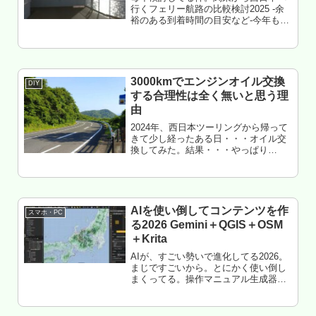
行くフェリー航路の比較検討2025 -余
裕のある到着時間の目安など-今年も行
くかは不透明だけど、検討はしておこ
うと思う。というか、1月くらいから書
いてるシリーズの最終章。西日本（四
国九州）へ行くバイクツーリ...
3000kmでエンジンオイル交換
DIY
する合理性は全く無いと思う理
由
2024年、西日本ツーリングから帰って
きて少し経ったある日・・・オイル交
換してみた。結果・・・やっぱり
3000kmでオイル交換をススメてくるの
は、疑問しか無い（特にクルマ）。も
くじ 走行実績 バイクの状況（使い方）
抜いた結果 まとめエンジ...
AIを使い倒してコンテンツを作
スマホ・PC
る2026 Gemini＋QGIS＋OSM
＋Krita
AIが、すごい勢いで進化してる2026。
まじですごいから。とにかく使い倒し
まくってる。操作マニュアル生成器と
して（画像生成は使わぬ、てかあれは
AIではなく画像コラ機だ、勘違いして
はイカン、キッズなら仕方ないが、あ