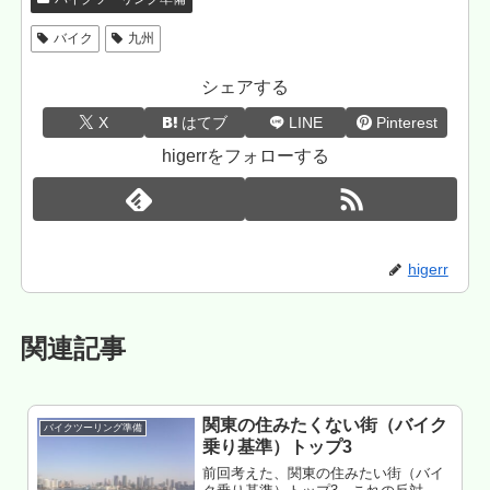
バイク
九州
シェアする
X
はてブ
LINE
Pinterest
higerrをフォローする
higerr
関連記事
関東の住みたくない街（バイク
バイクツーリング準備
乗り基準）トップ3
前回考えた、関東の住みたい街（バイ