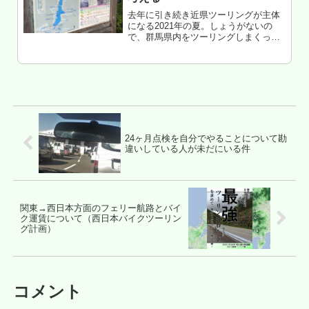
去年に引き続き近県ツーリングが主体
になる2021年の夏。しょうがないの
で、群馬県内をツーリングしまくって
る俺。そのせいなのか、東京方面民が
群馬の日帰りツーリングルートを聞い
てくる事がある。答えは、そんなもの
はもはや無い（過去記事参
照）・・・...
24ヶ月点検を自分でやることについて勘
違いしている人が未だにいる件
関東→西日本方面のフェリー航路とバイ
ク運賃について（西日本バイクツーリン
グ計画）
コメント