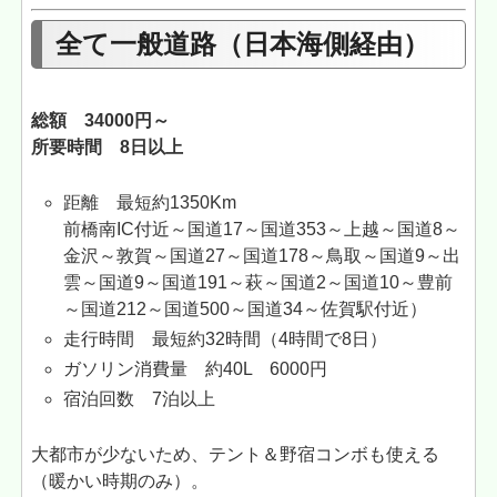
全て一般道路（日本海側経由）
総額 34000円～
所要時間 8日以上
距離 最短約1350Km
前橋南IC付近～国道17～国道353～上越～国道8～
金沢～敦賀～国道27～国道178～鳥取～国道9～出
雲～国道9～国道191～萩～国道2～国道10～豊前
～国道212～国道500～国道34～佐賀駅付近）
走行時間 最短約32時間（4時間で8日）
ガソリン消費量 約40L 6000円
宿泊回数 7泊以上
大都市が少ないため、テント＆野宿コンボも使える
（暖かい時期のみ）。