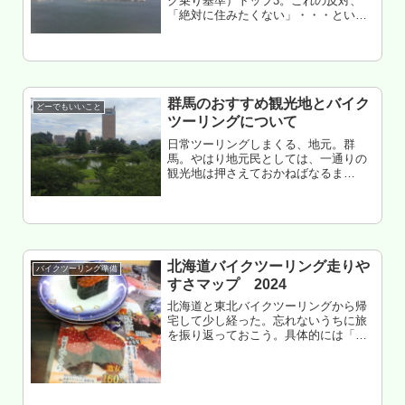
ク乗り基準）トップ3。これの反対、
「絶対に住みたくない」・・・という
パターンも考えてみた。例によって、
バイク乗らない人にはガチどーでもい
い記事。ソースは、東京23区内の駅前
ほとんど全部行ったことある俺の記
憶...
群馬のおすすめ観光地とバイク
どーでもいいこと
ツーリングについて
日常ツーリングしまくる、地元。群
馬。やはり地元民としては、一通りの
観光地は押さえておかねばなるま
い・・・バイクツーリング目線で。て
ことで、各所でオススメされてる群馬
の観光地とバイクツーリングについ
て、改めて考えてみた。個人的なメモ
というかオ...
北海道バイクツーリング走りや
バイクツーリング準備
すさマップ 2024
北海道と東北バイクツーリングから帰
宅して少し経った。忘れないうちに旅
を振り返っておこう。具体的には「ど
のあたりが良かったな～」という、い
つもの件。2019年の続き。北海道バイ
クツーリング走りやすさマップ 2019
の2024年版。なお、本件は...