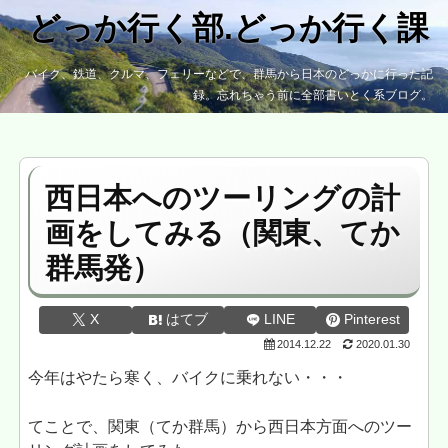
どっか行く部.どっか行く課
バイク、鉄道、クルマ、フェリーなどで、群馬から日本のどっかに行った記
録。忘れちゃう前に全部書いとく系ブログ。
西日本へのツーリングの計
画をしてみる（関東、てか
群馬発）
X
はてブ
LINE
Pinterest
2014.12.22
2020.01.30
今年はやたら寒く、バイクに乗れない・・・
てことで、関東（てか群馬）から西日本方面へのツー