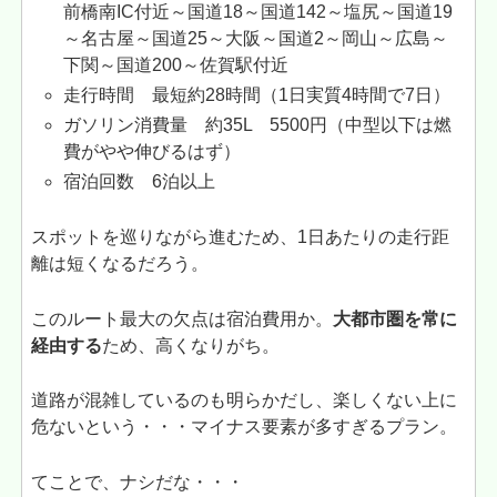
前橋南IC付近～国道18～国道142～塩尻～国道19
～名古屋～国道25～大阪～国道2～岡山～広島～
下関～国道200～佐賀駅付近
走行時間 最短約28時間（1日実質4時間で7日）
ガソリン消費量 約35L 5500円（中型以下は燃
費がやや伸びるはず）
宿泊回数 6泊以上
スポットを巡りながら進むため、1日あたりの走行距
離は短くなるだろう。
このルート最大の欠点は宿泊費用か。
大都市圏を常に
経由する
ため、高くなりがち。
道路が混雑しているのも明らかだし、楽しくない上に
危ないという・・・マイナス要素が多すぎるプラン。
てことで、ナシだな・・・