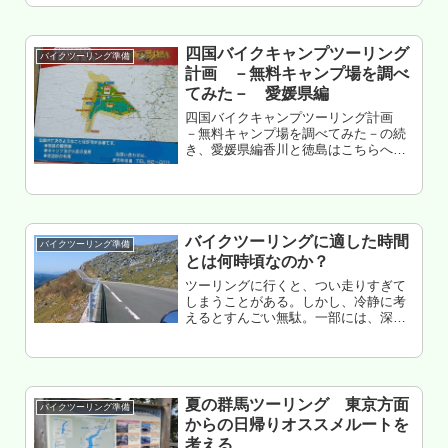
四国バイクキャンプツーリング
バイクツーリング準備
計画 －無料キャンプ場を調べ
てみた－ 愛媛県編
四国バイクキャンプツーリング計画
－無料キャンプ場を調べてみた－の続
き、愛媛県編香川と徳島はこちらへ高
知はこちらへ要問合せ案件の典型的な
例もくじ はじめに（共通事項） 愛媛県
中予、東予 愛媛県南予 愛媛県のまとめ
※2018年4月 訪問した情...
バイクツーリングに適した時間
バイクツーリング準備
とは何時頃なのか？
ツーリングに行くと、つい走りすぎて
しまうことがある。しかし、冷静に考
えるとすんごい無駄。一部には、深夜
帯までツーリングしてる人も居るけ
ど・・・ぶっちゃけ全く面白くない。
なぜ、深夜ツーリングはイマイチなの
か？ そして、バイクツーリングに適
した...
夏の群馬ツーリング 東京方面
バイクツーリング準備
からの日帰りオススメルートを
考える