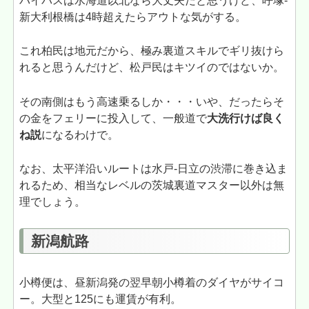
バイパスは水海道以北なら大丈夫だと思うけど、呼塚-
新大利根橋は4時超えたらアウトな気がする。
これ柏民は地元だから、極み裏道スキルでギリ抜けら
れると思うんだけど、松戸民はキツイのではないか。
その南側はもう高速乗るしか・・・いや、だったらそ
の金をフェリーに投入して、一般道で
大洗行けば良く
ね説
になるわけで。
なお、太平洋沿いルートは水戸-日立の渋滞に巻き込ま
れるため、相当なレベルの茨城裏道マスター以外は無
理でしょう。
新潟航路
小樽便は、昼新潟発の翌早朝小樽着のダイヤがサイコ
ー。大型と125にも運賃が有利。