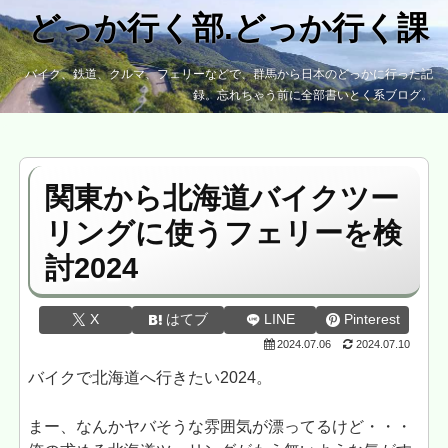
どっか行く部.どっか行く課
バイク、鉄道、クルマ、フェリーなどで、群馬から日本のどっかに行った記
録。忘れちゃう前に全部書いとく系ブログ。
関東から北海道バイクツー
リングに使うフェリーを検
討2024
X
はてブ
LINE
Pinterest
2024.07.06
2024.07.10
バイクで北海道へ行きたい2024。
まー、なんかヤバそうな雰囲気が漂ってるけど・・・