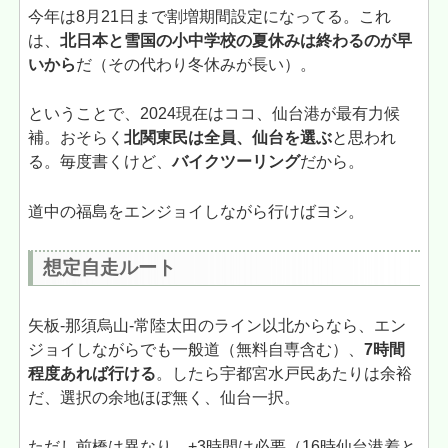
今年は8月21日まで割増期間設定になってる。これ
は
、
北日本と雪国の小中学校の夏休みは終わるのが早
いから
だ（その代わり冬休みが長い）。
ということで、2024現在はココ、仙台港が最有力候
補。おそらく
北関東民は全員、仙台を選ぶ
と思われ
る。毎度書くけど、
バイクツーリング
だから。
道中の福島をエンジョイしながら行けばヨシ。
想定自走ルート
矢板-那須烏山-常陸太田のライン以北からなら、エン
ジョイしながらでも一般道（無料自専含む）、
7時間
程度あれば行ける
。したら宇都宮水戸民あたりは余裕
だ、選択の余地ほぼ無く、仙台一択。
ただし前橋は異なり、+3時間は必要（16時仙台港着と