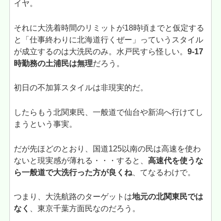
イヤ。
それに大洗着時間のリミットが18時頃までと仮定する
と「仕事終わりに北海道行くぜー」っていうスタイル
が成立するのは大洗民のみ。水戸民すら怪しい。
9-17
時勤務の土浦民は無理
だろう。
初日の不加算スタイルは非現実的だ。
したらもう北関東民、一般道で仙台や新潟へ行けてし
まうという事実。
だが先ほどのとおり、国道125以南の民は高速を使わ
ないと現実感が薄れる・・・すると、
高速代を使うな
ら一般道で大洗行った方が良くね
、てなるわけで。
つまり、大洗航路のターゲットは
地元の北関東民では
なく
、東京千葉方面民なのだろう。