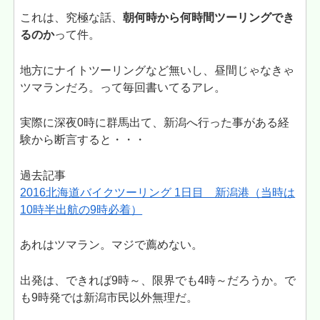
これは、究極な話、
朝何時から何時間ツーリングでき
るのか
って件。
地方にナイトツーリングなど無いし、昼間じゃなきゃ
ツマランだろ。って毎回書いてるアレ。
実際に深夜0時に群馬出て、新潟へ行った事がある経
験から断言すると・・・
過去記事
2016北海道バイクツーリング 1日目 新潟港（当時は
10時半出航の9時必着）
あれはツマラン。マジで薦めない。
出発は、できれば9時～、限界でも4時～だろうか。で
も9時発では新潟市民以外無理だ。