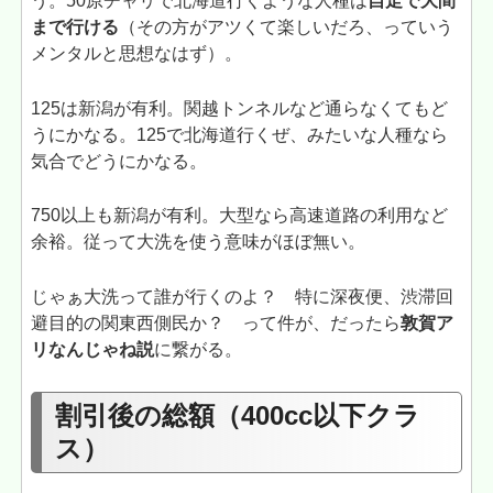
う。50原チャリで北海道行くような人種は
自走で大間
まで行ける
（その方がアツくて楽しいだろ、っていう
メンタルと思想なはず）。
125は新潟が有利。関越トンネルなど通らなくてもど
うにかなる。125で北海道行くぜ、みたいな人種なら
気合でどうにかなる。
750以上も新潟が有利。大型なら高速道路の利用など
余裕。従って大洗を使う意味がほぼ無い。
じゃぁ大洗って誰が行くのよ？ 特に深夜便、渋滞回
避目的の関東西側民か？ って件が、だったら
敦賀ア
リなんじゃね説
に繋がる。
割引後の総額（400cc以下クラ
ス）