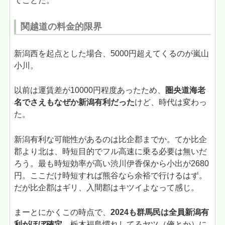
てことだ。
関越道の料金的限界
新潟西を起点とした場合、5000円超えてくるのが嵐山
小川。
以前は運賃差が10000円程度あったため、
圏央道海老
名でさえもなぜか新潟有利だった
けど、時代は変わっ
た。
新潟有利な可能性があるのは比企郡までか。てか比企
郡より北は、時短目的でフル高速に乗る必要は無いだ
ろう。最も時短効率が高い渋川伊香保から小出が2680
円。ここだけ時短すれば熊谷なら余裕で行けるはず。
だが比企郡はギリ、入間郡はキツイよなって感じ。
まーとにかくこの時点で、
2024も群馬民は全員新潟有
利がほぼ確定
。栃木福島慣れしてるヤツ（俺とか）に