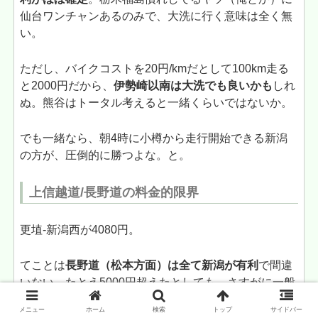
仙台ワンチャンあるのみで、大洗に行く意味は全く無
い。
ただし、バイクコストを20円/kmだとして100km走る
と2000円だから、
伊勢崎以南は大洗でも良いかも
しれ
ぬ。熊谷はトータル考えると一緒くらいではないか。
でも一緒なら、朝4時に小樽から走行開始できる新潟
の方が、圧倒的に勝つよな。と。
上信越道/長野道の料金的限界
更埴-新潟西が4080円。
てことは
長野道（松本方面）は全て新潟が有利
で間違
いない、たとえ5000円超えたとしても、さすがに一般
道自走の松本-大洗は遠すぎる。
メニュー
ホーム
検索
トップ
サイドバー