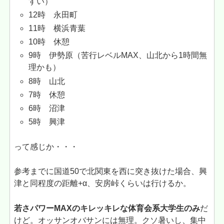
すい）
12時 永田町
11時 横浜青葉
10時 休憩
9時 伊勢原（苦行レベルMAX、山北から1時間無
理かも）
8時 山北
7時 休憩
6時 沼津
5時 興津
って感じか・・・
参考までに国道50で北関東を西に突き抜けた場合、興
津と同程度の距離+α、安房峠くらいは行けるか。
若さパワーMAXのキレッキレな体育会系大学生のみ
だ
けど。オッサンオバサンには無理。クソ暑いし、集中