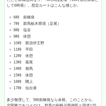
して6時発）。想定ルートはこんな感じか。
6時 前橋発
7時 群馬栃木県境（足尾）
8時 塩谷
9時 休憩
10時 那須伊王野
11時 平田
12時 休憩
13時 葛尾
14時 相馬
15時 休憩
16時 閖上
17時 仙台港
多少無理して、5時前橋発なら余裕。このことから、
北関東でキツイのは、群馬の利根川西側民と国道125