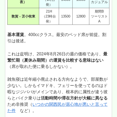
夜）
カジュアル
発）
21H
期間B
敦賀⇔苫小牧東
（23時台
13500
12800
ツーリスト
発）
A
基本運賃
。400ccクラス。最安のベッド席が前提。割
引は後述。
これは盆明け、2024年8月26日の週の価格であり、
最
繁忙期（夏休み期間）の運賃を比較する意味はない
（席が取れた便に乗るしかない）。
雑魚寝は近年縮小廃止される方向なようで、部屋数が
少ない。しかもイマドキ、フェリーを使ってるのはド
暇なジジババがメインであり、根本的に属性が違う彼
らとバイク乗りは
活動時間や滞在方針が大幅に異なる
ため非推奨（
いつかの関西民が居心地が悪いと言って
た件
など）。