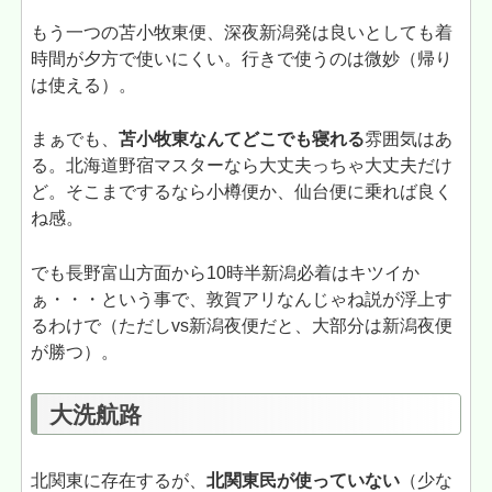
もう一つの苫小牧東便、深夜新潟発は良いとしても着
時間が夕方で使いにくい。行きで使うのは微妙（帰り
は使える）。
まぁでも、
苫小牧東なんてどこでも寝れる
雰囲気はあ
る。北海道野宿マスターなら大丈夫っちゃ大丈夫だけ
ど。そこまでするなら小樽便か、仙台便に乗れば良く
ね感。
でも長野富山方面から10時半新潟必着はキツイか
ぁ・・・という事で、敦賀アリなんじゃね説が浮上す
るわけで（ただしvs新潟夜便だと、大部分は新潟夜便
が勝つ）。
大洗航路
北関東に存在するが、
北関東民が使っていない
（少な