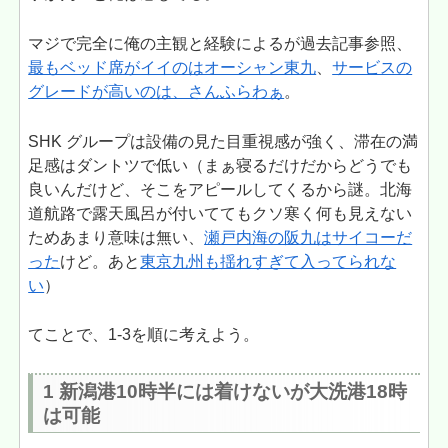
マジで完全に俺の主観と経験によるが過去記事参照、
最もベッド席がイイのはオーシャン東九
、
サービスの
グレードが高いのは、さんふらわぁ
。
SHK グループは設備の見た目重視感が強く、滞在の満
足感はダントツで低い（まぁ寝るだけだからどうでも
良いんだけど、そこをアピールしてくるから謎。北海
道航路で露天風呂が付いててもクソ寒く何も見えない
ためあまり意味は無い、
瀬戸内海の阪九はサイコーだ
った
けど。あと
東京九州も揺れすぎて入ってられな
い
）
てことで、1-3を順に考えよう。
1 新潟港10時半には着けないが大洗港18時
は可能