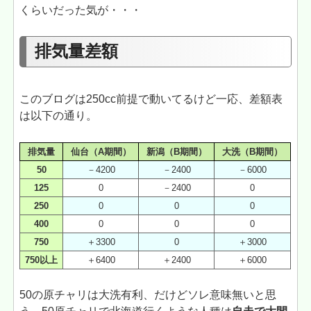
くらいだった気が・・・
排気量差額
このブログは250cc前提で動いてるけど一応、差額表
は以下の通り。
排気量
仙台（A期間）
新潟（B期間）
大洗（B期間）
50
－4200
－2400
－6000
125
0
－2400
0
250
0
0
0
400
0
0
0
750
＋3300
0
＋3000
750以上
＋6400
＋2400
＋6000
50の原チャリは大洗有利、だけどソレ意味無いと思