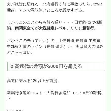
力が絶対に切れる。北海道行く前に事故ったらアホの
極み、マジで意味無いどころか愚かすぎる。
しかしこのことからも解る通り・・・日程的にはvs新
潟、
南関東全てが大洗確定レベル
。ただし
超苦行
。
だからこの先（てか西）の、上信越道-長野道-中央道-
中部横断道のライン（長野-清水）が、実は最大の悩み
どころっぽい。
2 高速代の差額が5000円を超える
高速に乗れる126以上が前提。
新潟行き追加コスト－大洗行き追加コスト＝5000円以
上