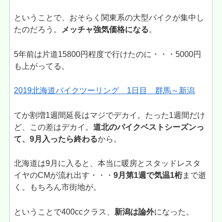
ということで、おそらく関東系の大型バイクが集中し
たのだろう。
メッチャ強気価格になる
。
5年前は片道15800円程度で行けたのに・・・5000円
も上がってる。
2019北海道バイクツーリング 1日目 群馬～新潟
てか割増1週間延長はマジでデカイ。たった1週間だけ
ど、この差はデカイ。
道北のバイクベストシーズンっ
て、9月入ったら終わる
から。
北海道は9月に入ると、本当に暖房とスタッドレスタ
イヤのCMが流れ出す・・・
9月第1週で気温1桁
まで逝
く。もちろん市街地が。
ということで400ccクラス、
新潟は論外
になった。