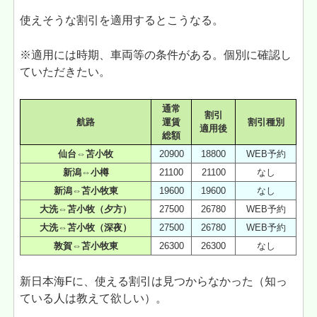
使えそうな割引を適用するとこうなる。
※適用には時期、車両等の条件がある。個別に確認し
ていただきたい。
通常
割引
航路
運賃
割引種別
適用後
総額
仙台⇔苫小牧
20900
18800
WEB予約
新潟⇔小樽
21100
21100
なし
新潟⇔苫小牧東
19600
19600
なし
大洗⇔苫小牧（夕方）
27500
26780
WEB予約
大洗⇔苫小牧（深夜）
27500
26780
WEB予約
敦賀⇔苫小牧東
26300
26300
なし
新日本海Fに、使える割引は見つからなかった（知っ
ている人は教えて欲しい）。