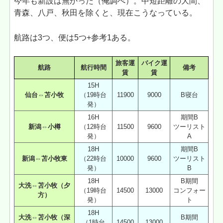
今年も新設は無かった（俺調べ）。中短距離の大間、
青森、八戸、秋田を除くと、現在こうなっている。
航路は3つ、便は5つ+参考1ある。
旅客運
バイク運
航路
航行時間
備考
賃
賃
15H
仙台⇔苫小牧
（19時台
11900
9000
B寝台
発）
16H
期間B
新潟⇔小樽
（12時台
11500
9600
ツーリスト
発）
A
18H
期間B
新潟⇔苫小牧東
（22時台
10000
9600
ツーリスト
発）
B
18H
B期間
大洗⇔苫小牧（夕
（19時台
14500
13000
コンフォー
方）
発）
ト
18H
大洗⇔苫小牧（深
B期間
（1時台
14500
13000