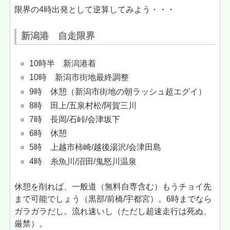
限界の4時出発として逆算してみよう・・・
新潟港 自走限界
10時半 新潟港着
10時 新潟市街地最終調整
9時 休憩（新潟市街地の朝ラッシュ超エグイ）
8時 田上/五泉村松/阿賀三川
7時 長岡/石峠/会津坂下
6時 休憩
5時 上越市柿崎/越後湯沢/会津田島
4時 糸魚川/沼田/鬼怒川温泉
休憩を削れば、一般道（無料自専含む）もうチョイ先
まで可能でしょう（黒部/前橋/宇都宮）。6時までなら
ガラガラだし。流れ速いし（ただし超速走行は死ぬ、
厳禁）。