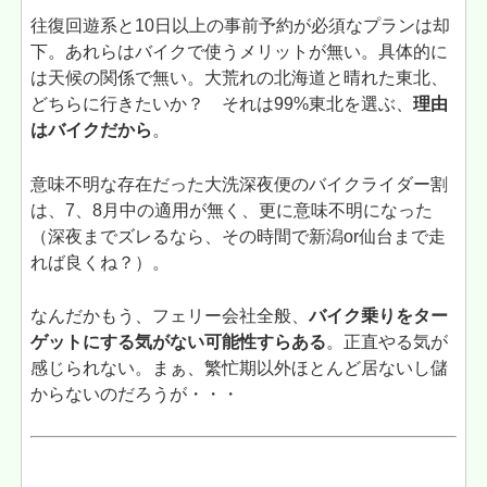
往復回遊系と10日以上の事前予約が必須なプランは却
下。あれらはバイクで使うメリットが無い。具体的に
は天候の関係で無い。大荒れの北海道と晴れた東北、
どちらに行きたいか？ それは99%東北を選ぶ、
理由
はバイクだから
。
意味不明な存在だった大洗深夜便のバイクライダー割
は、7、8月中の適用が無く、更に意味不明になった
（深夜までズレるなら、その時間で新潟or仙台まで走
れば良くね？）。
なんだかもう、フェリー会社全般、
バイク乗りをター
ゲットにする気がない可能性すらある
。正直やる気が
感じられない。まぁ、繁忙期以外ほとんど居ないし儲
からないのだろうが・・・