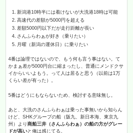
新潟港10時半には着けないが大洗港18時は可能
高速代の差額が5000円を超える
差額5000円以下だが走行距離が長い
さんふらわぁが好き（乗りたい）
月曜（新潟の運休日）に乗りたい
4番は論理ではないので、もう何も言う事はない。て
かまぁ差が5000円台に縮まったし、普通にメンドクサ
イからいいよもう。って人は居ると思う（以前は1万
くらい差が有った）。
5番はどうにもならないため、検討する意味無し。
あと、大洗のさんふらわぁは乗った事無いから知らん
けど、SHKグループの船（阪九、新日本海、東京九
州）より
商船三井（さんふらわぁ）の船の方がグレー
ドが高い
と俺は感じてる。