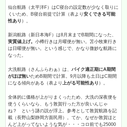
仙台航路（太平洋F）はC寝台の設定数が少なく取りに
くいため、B寝台前提で計算（表より
安くできる可能
性あり
）。
新潟航路（新日本海F）は8月末までB期間になった、
実質値上げ。
小樽行きは月曜便が無い。苫小牧東行き
は日曜便が無い。という感じで、かなり微妙な航路に
なった。
大洗航路（さんふらわぁ）は、
バイク適正期にA期間
がほぼ無い
ためB期間で計算。9月以降も土日はC期間
になる傾向がある（表より
上がる可能性あり
）。
全体的に価格が上がりまくったため、大洗の深夜便を
使うくらいなら、もう敦賀行った方が良いんじゃ
ね？ という謎の説が浮上。参考として敦賀航路を記
載（長野山梨静岡方面民用）。てか、なぜか敦賀ほと
んど上がってないような気が・・・コロ前でも25000