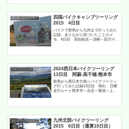
木～水俣～出水～さつま町北西部～薩
摩川内～串木野走行距離 約220㎞鹿児
島県いちき串木野市 串木野...
四国バイクキャンプツーリング
西日本バイクツーリング
2015 4日目
バイクで群馬から九州まで行ってみた
記録。走りながら気づいたことのメ
モ。4日目 高知桂浜～須崎～四万十～
鬼北～西予～伊方愛媛県伊方町室鼻公
園キャンプ場 泊もくじ 須崎へ 四万十
の道の駅とおわへ 八幡浜へ 室鼻公園キ
ャンプ場へ 亀が池温泉、綺麗...
2024西日本バイクツーリング
バイクツーリング
13日目 阿蘇-高千穂-熊本市
群馬から西日本方面へバイクツーリン
グ行ってみた記録13日目 晴れ 日曜
走行ルート熊本市～合志～菊池～上津
江～ミルクロード～大観峰～満願寺温
泉～黒川温泉～やまなみハイウェイ～
産山村～波野～高森～高千穂～五ヶ瀬
～高森～久木野～GR南阿蘇～西原村...
九州北部バイクツーリング
西日本バイクツーリング
2015 6日目（通算10日目）