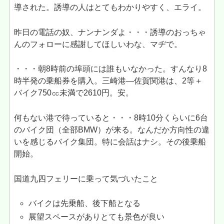
導された。誘導の人はとてもわかりやすく、エライ。
昨日の電話の奴、ナンナンダよ・・・誘導のおっちゃ
んのフォローに感謝してほしいわな、マヂで。
・・・朝8時前の埠頭には誰もいなかった。すんなり8
時半発の乗船券を購入。三崎港―佐賀関港は、2等＋
バイク750㏄未満で2610円。安。
何もない港で待っていると・・・8時10分くらいに6台
のバイク団（全部BMW）が来る。なんだか方向性の違
いを感じるバイク集団。特に会話はナシ。その後乗船
開始。
国道九四フェリーに乗って気づいたこと
バイクは先乗船、後下船となる
展望スペースがありとても景色が良い