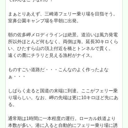
まぁとりあえず、三崎港フェリー乗り場を目指そう。
室鼻公園キャンプ場を早朝に出発。
朝の佐多岬メロディラインは絶景。道沿いは風力発電
所以外ほとんど何もなく、両側は海。延長30キロくら
い、ひたすら山の頂上付近を橋とトンネルで貫く。
遠くの麓にチラリと見える漁村がナイス。
ものすごい道路だ・・・こんなのよく作ったよな
ぁ・・・
しばらく走ると国道の末端に到達。ここがフェリー乗
り場らしい。なお、岬の先端は更に10キロほど先にあ
る。
通常期は1時間に一本程度の運行。ローカル鉄道より
本数が多い。港に入ると自動的にフェリー乗り場に誘