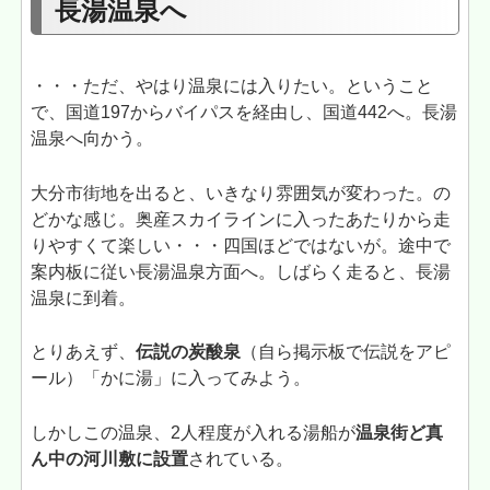
長湯温泉へ
・・・ただ、やはり温泉には入りたい。ということ
で、国道197からバイパスを経由し、国道442へ。長湯
温泉へ向かう。
大分市街地を出ると、いきなり雰囲気が変わった。の
どかな感じ。奥産スカイラインに入ったあたりから走
りやすくて楽しい・・・四国ほどではないが。途中で
案内板に従い長湯温泉方面へ。しばらく走ると、長湯
温泉に到着。
とりあえず、
伝説の炭酸泉
（自ら掲示板で伝説をアピ
ール）「かに湯」に入ってみよう。
しかしこの温泉、2人程度が入れる湯船が
温泉街ど真
ん中の河川敷に設置
されている。