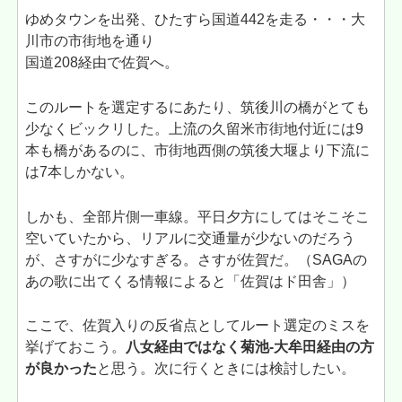
ゆめタウンを出発、ひたすら国道442を走る・・・大
川市の市街地を通り
国道208経由で佐賀へ。
このルートを選定するにあたり、筑後川の橋がとても
少なくビックリした。上流の久留米市街地付近には9
本も橋があるのに、市街地西側の筑後大堰より下流に
は7本しかない。
しかも、全部片側一車線。平日夕方にしてはそこそこ
空いていたから、リアルに交通量が少ないのだろう
が、さすがに少なすぎる。さすが佐賀だ。（SAGAの
あの歌に出てくる情報によると「佐賀はド田舎」）
ここで、佐賀入りの反省点としてルート選定のミスを
挙げておこう。
八女経由ではなく菊池-大牟田経由の方
が良かった
と思う。次に行くときには検討したい。