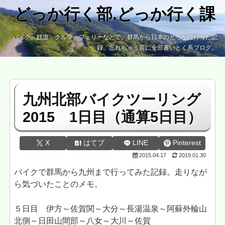
どっか行く部.どっか行く課
バイク、鉄道、クルマ、フェリーなどで、群馬から日本のどっかに行った記
録。忘れちゃう前に全部書いとく系ブログ。
九州北部バイクツーリング
2015 1日目（通算5日目）
X
はてブ
LINE
Pinterest
2015.04.17
2019.01.30
バイクで群馬から九州まで行ってみた記録。走りなが
ら気づいたことのメモ。
５日目 伊方～佐賀関～大分～長湯温泉～阿蘇外輪山
北側～日田山間部～八女～大川～佐賀