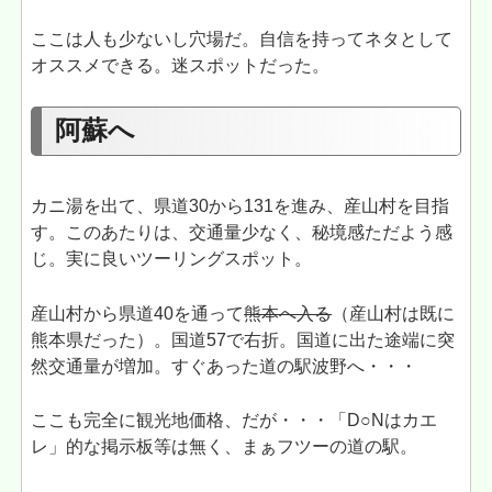
ここは人も少ないし穴場だ。自信を持ってネタとして
オススメできる。迷スポットだった。
阿蘇へ
カニ湯を出て、県道30から131を進み、産山村を目指
す。このあたりは、交通量少なく、秘境感ただよう感
じ。実に良いツーリングスポット。
産山村から県道40を通って
熊本へ入る
（産山村は既に
熊本県だった）。国道57で右折。国道に出た途端に突
然交通量が増加。すぐあった道の駅波野へ・・・
ここも完全に観光地価格、だが・・・「D○Nはカエ
レ」的な掲示板等は無く、まぁフツーの道の駅。