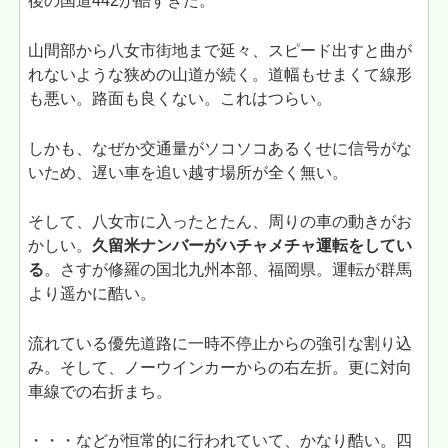
後の国道442が酷すぎた。
山間部から八女市街地まで延々、スピード出すと曲が
れないような狭めの山道が続く。道幅もせまくて線形
も悪い。路面も良くない。これはつらい。
しかも、なぜか交通量がソコソコあるくせに信号がな
いため、遅い車を追い越す場所が全く無い。
そして、八女市に入ったとたん、周りの車の動きがお
かしい。
久留米ナンバーがハチャメチャ運転をしてい
る
。さすが修羅の国北九州本部、福岡県。運転が群馬
より遥かに酷い。
流れている優先道路に一時不停止からの強引な割り込
み。そして、ノーウインカーからの右左折。更に対向
車線での右折まち。
・・・などが恒常的に行われていて、かなり酷い。四