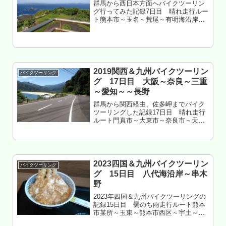
群馬から西日本方面へバイクツーリン
グ行ってみた記録7日目 晴れ走行ルー
ト熊本市～玉名～荒尾～有明海沿岸道
～佐賀市～小城～多久～伊万里～松浦
～平戸～生月島～佐世保市世知原～佐
世保市走行距離 約300km長崎県佐世
保市 隠居岳公園 泊もくじ 熊...
2019関西＆九州バイクツーリン
バイクツーリング
グ 17日目 大阪～奈良～三重
～愛知～～長野
群馬から関西経由、佐多岬までバイク
ツーリングした記録17日目 晴れ走行
ルート門真市～大東市～奈良市～天理
市～名阪国道～東名阪道～伊勢湾岸道
～東海環状道～豊田市～根羽村～平谷
村～阿智村～飯田市長野県飯田市 妙
琴公園キャンプ場 泊もくじ 大阪か...
2023四国＆九州バイクツーリン
バイクツーリング
グ 15日目 八代海沿岸～串木
野
2023年四国＆九州バイクツーリングの
記録15日目 曇のち雨走行ルート熊本
市某所～玉東～熊本市西区～宇土～宇
城～氷川～八代～日奈久～芦北～津奈