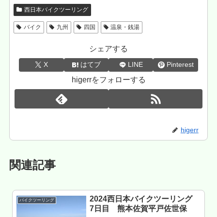
西日本バイクツーリング
バイク
九州
四国
温泉・銭湯
シェアする
X
はてブ
LINE
Pinterest
higerrをフォローする
higerr
関連記事
2024西日本バイクツーリング
バイクツーリング
7日目 熊本佐賀平戸佐世保