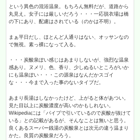
という異色の混浴温泉。もちろん無料だが、道路から
丸見え。女子には厳しいだろう・・・一応脱衣場は橋
の下にあり、配慮はされている（のかは不明）。
まぁ平日だし、ほとんど人通りはない、オッサンなの
で無視。素っ裸になって入る。
・・・炭酸泉ぽい感じはあまりしないが、強烈な温泉
感あり。ヌメリ、色、香り、少しぬるいところがいか
にも温泉ぽい・・・この源泉はなんだかスゴイ
な・・・今まで入った事のないタイプだ。
あまり長湯はしなかったけど、上がると体があつい。
見た目以上に炭酸濃度が高いのかもしれない。
Wikipediaには「パイプで引いているので炭酸が抜けて
いる」との記載があるが、そんなことは無いと思う。
良くあるスーパー銭湯の炭酸泉とは次元の違う温まり
かた。良質の炭酸泉だろう。