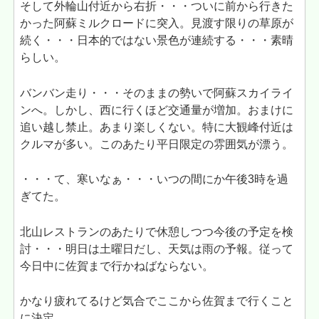
そして外輪山付近から右折・・・ついに前から行きた
かった阿蘇ミルクロードに突入。見渡す限りの草原が
続く・・・日本的ではない景色が連続する・・・素晴
らしい。
バンバン走り・・・そのままの勢いで阿蘇スカイライ
ンへ。しかし、西に行くほど交通量が増加。おまけに
追い越し禁止。あまり楽しくない。特に大観峰付近は
クルマが多い。このあたり平日限定の雰囲気が漂う。
・・・て、寒いなぁ・・・いつの間にか午後3時を過
ぎてた。
北山レストランのあたりで休憩しつつ今後の予定を検
討・・・明日は土曜日だし、天気は雨の予報。従って
今日中に佐賀まで行かねばならない。
かなり疲れてるけど気合でここから佐賀まで行くこと
に決定。