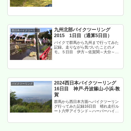
三野町 三野農村ふれあい広場 泊 割
とフツーの公園風味もくじ 船酔いの治
し方が判明 徳島＝ラーメン 徳島北部ツ
ーリング 三野農村ふれ...
九州北部バイクツーリング
西日本バイクツーリング
2015 1日目（通算5日目）
バイクで群馬から九州まで行ってみた
記録。走りながら気づいたことのメ
モ。５日目 伊方～佐賀関～大分～長
湯温泉～阿蘇外輪山北側～日田山間部
～八女～大川～佐賀もくじ 四国から九
州へ 大分沿岸部の道路はつまらない 長
湯温泉へ 阿蘇へ 八女はツーリン...
2024西日本バイクツーリング
バイクツーリング
16日目 神戸-丹波篠山-小浜-敦
賀
群馬から西日本方面へバイクツーリン
グ行ってみた記録16日目 晴れ走行ル
ート六甲アイランド～ハーバーハイウ
ェイ～神戸市灘区～表六甲～裏六甲～
藤原台～三田～丹波篠山～福知山市三
和～綾部～高浜～大飯～小浜～三方五
湖～美浜～敦賀走行距離 約240k...