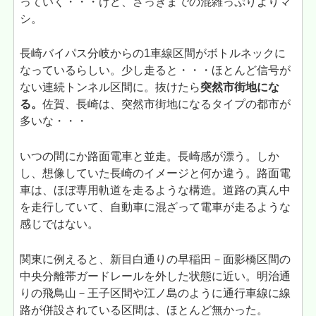
っていく・・・けど、さっきまでの混雑っぷりよりマ
シ。
長崎バイパス分岐からの1車線区間がボトルネックに
なっているらしい。少し走ると・・・ほとんど信号が
ない連続トンネル区間に。抜けたら
突然市街地にな
る。
佐賀、長崎は、突然市街地になるタイプの都市が
多いな・・・
いつの間にか路面電車と並走。長崎感が漂う。しか
し、想像していた長崎のイメージと何か違う。路面電
車は、ほぼ専用軌道を走るような構造。道路の真ん中
を走行していて、自動車に混ざって電車が走るような
感じではない。
関東に例えると、新目白通りの早稲田－面影橋区間の
中央分離帯ガードレールを外した状態に近い。明治通
りの飛鳥山－王子区間や江ノ島のように通行車線に線
路が併設されている区間は、ほとんど無かった。