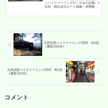
へバイクツーリング行ってみた記録。1
日目 晴れ走行ルート前橋～伊勢崎～
玉村～新町～上里～神川～鬼石～万場
～中里～上野村～ぶどう峠～北相木～
南相木～南牧～北杜市八ヶ岳高原ライ
ン～富士見～原～茅野～伊那高遠...
九州北部バイクツーリング2015 6日目
（通算10日目）
九州北部バイクツーリング2015 8日目
（通算12日目）
コメント