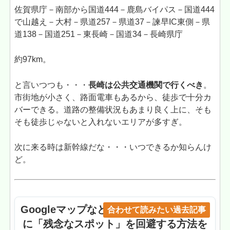
佐賀県庁－南部から国道444－鹿島バイパス－国道444
で山越え－大村－県道257－県道37－諫早IC東側－県
道138－国道251－東長崎－国道34－長崎県庁
約97km。
と言いつつも・・・
長崎は公共交通機関で行くべき
。
市街地が小さく、路面電車もあるから、徒歩で十分カ
バーできる。道路の整備状況もあまり良く上に、そも
そも徒歩じゃないと入れないエリアが多すぎ。
次に来る時は新幹線だな・・・いつできるか知らんけ
ど。
Googleマップなどでやたら評価が高いの
合わせて読みたい過去記事
に「残念なスポット」を回避する方法を