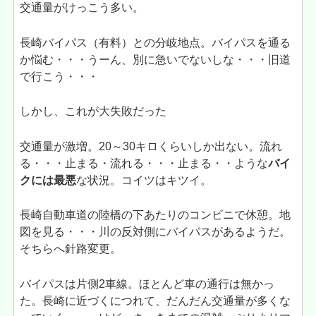
交通量がけっこう多い。
長崎バイパス（有料）との分岐地点。バイパスを通る
か悩む・・・うーん、別に急いでないしな・・・旧道
で行こう・・・
しかし、これが大失敗だった
交通量が激増。20～30キロくらいしか出ない。流れ
る・・・止まる・流れる・・・止まる・・ような
バイ
クには最悪
な状況。コイツはキツイ。
長崎自動車道の陸橋の下あたりのコンビニで休憩。地
図を見る・・・川の反対側にバイパスがあるようだ。
そちらへ針路変更。
バイパスは片側2車線。ほとんど車の通行は無かっ
た。長崎に近づくにつれて、だんだん交通量が多くな