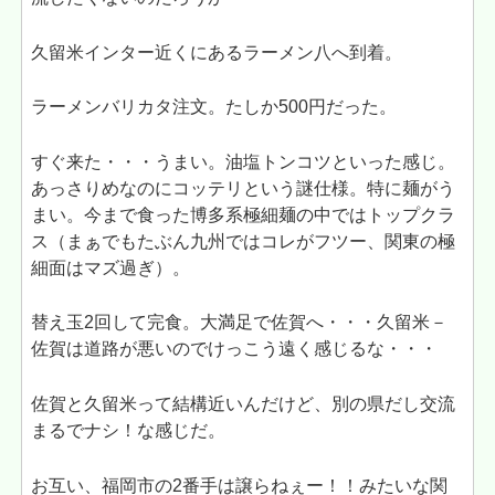
久留米インター近くにあるラーメン八へ到着。
ラーメンバリカタ注文。たしか500円だった。
すぐ来た・・・うまい。油塩トンコツといった感じ。
あっさりめなのにコッテリという謎仕様。特に麺がう
まい。今まで食った博多系極細麺の中ではトップクラ
ス（まぁでもたぶん九州ではコレがフツー、関東の極
細面はマズ過ぎ）。
替え玉2回して完食。大満足で佐賀へ・・・久留米－
佐賀は道路が悪いのでけっこう遠く感じるな・・・
佐賀と久留米って結構近いんだけど、別の県だし交流
まるでナシ！な感じだ。
お互い、福岡市の2番手は譲らねぇー！！みたいな関