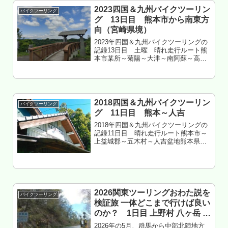
2023四国＆九州バイクツーリン
バイクツーリング
グ 13日目 熊本市から南東方
向（宮崎県境）
2023年四国＆九州バイクツーリングの
記録13日目 土曜 晴れ走行ルート熊
本市某所～菊陽～大津～南阿蘇～高森
～蘇陽峡～山都～八代市泉～甲佐～御
船～益城～熊本空港～菊陽～大津～菊
陽～菊池市泗水～熊本市街地走行距
離 約220㎞熊本県熊本市某所 ...
2018四国＆九州バイクツーリン
バイクツーリング
グ 11日目 熊本～人吉
2018年四国＆九州バイクツーリングの
記録11日目 晴れ走行ルート熊本市～
上益城郡～五木村～人吉盆地熊本県球
磨郡錦町 大平キャンプ場 泊あの電
球イマドキ無いもくじ 朝の熊本東バイ
パス激混み 熊本南部へツーリング 五木
から人吉へツーリング 人...
2026関東ツーリングおわた説を
バイクツーリング
検証旅 一体どこまで行けば良い
のか？ 1日目 上野村 八ヶ岳 伊
那谷編
2026年の5月、群馬から中部北陸地方