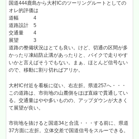
国道444鹿島から大村ICのツーリングルートとしての
オレ的評価は
道幅 4
道路設計 5
交通量 4
展望 3
道路の整備状況はとても良い。けど、切通の区間が多
かったり凍結防止溝があったりと、バイクで走りやす
いかと言えばそうでもない。まぁ、ほとんど信号ない
ので、移動に割り切ればアリか。
大村IC付近を看板に従い、右左折。県道257へ・・・
この道路は、市街地の山麓側をほぼ直線で貫通してい
る。交通量はやや多いものの、アップダウンが大きく
て展望が良い。
市街地を抜けると国道34と合流・・・する前に、県道
37方面に左折。立体交差で国道信号をスルーできる。