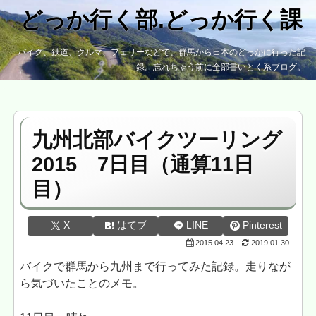
どっか行く部.どっか行く課
バイク、鉄道、クルマ、フェリーなどで、群馬から日本のどっかに行った記
録。忘れちゃう前に全部書いとく系ブログ。
九州北部バイクツーリング
2015 7日目（通算11日
目）
X
はてブ
LINE
Pinterest
2015.04.23
2019.01.30
バイクで群馬から九州まで行ってみた記録。走りなが
ら気づいたことのメモ。