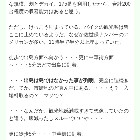
な規模。割とデカイ。175番を利用したから、合計200
台程度の収容能力はあると思う。
ただし、けっこう埋まっている。バイクの観光客は皆
ここに止めているようだ。なぜか佐世保ナンバーのア
メリカンが多い。11時半で半分以上埋まっていた。
徒歩で出島方面へ向かう・・・更に中華街方面
へ・・・5分ほどで出島に到着。
・・・
出島は島ではなかった事が判明
。完全に陸続き
だ。てか、市街地のど真ん中にある。・・・え？ 入
場料取るの？ マジで？
・・・なんだか、観光地感満載すぎて想像していたの
と違う。腹減ったしスルーでいいや・・・
更に徒歩5分・・・中華街に到着。