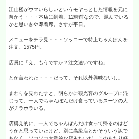
江山楼がウマいらしいというモヤっとした情報を元に
向かう・・・本店に到着。12時前なので、混んでいる
かと思いきや即着席。さすが平日。
メニューをチラ見・・・ソッコーで特上ちゃんぽんを
注文。1575円。
店員に「え、もうですか？注文速いですね」
とか言われた・・・だって、それ以外興味ないし。
まわりを見わたすと、明らかに観光客のグループに混
じって、一人でちゃんぽんだけ食っているスーツの人
がチラホラいる。
店構え的に、一人でちゃんぽんだけ食って帰るのはど
うかと思っていたけど、別に高級店とかそういう訳で
もなく、ソコソコ大衆的な店みたいだ。このあたり好