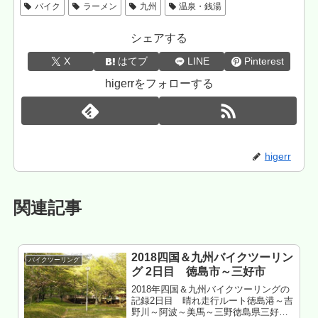
バイク
ラーメン
九州
温泉・銭湯
シェアする
X
はてブ
LINE
Pinterest
higerrをフォローする
higerr
関連記事
2018四国＆九州バイクツーリン
バイクツーリング
グ 2日目 徳島市～三好市
2018年四国＆九州バイクツーリングの
記録2日目 晴れ走行ルート徳島港～吉
野川～阿波～美馬～三野徳島県三好市