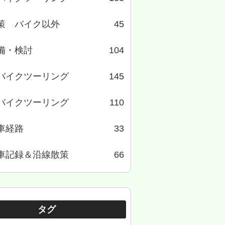
策 バイク以外
45
備・検討
104
バイクツーリング
145
バイクツーリング
110
車経路
33
車記録＆沿線散策
66
タグ