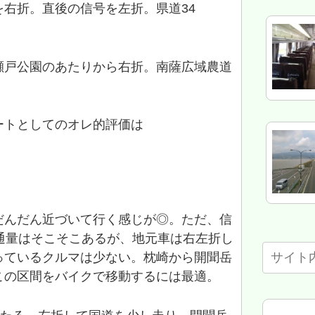
右折。直後の信号を左折。県道34
瀬戸公園のあたりから右折。南薩広域農道
ートとしてのオレ的評価は
だんだん近づいて行く感じが◎。ただ、信
通量はそこそこあるが、地元車は右左折し
っているクルマは少ない。枕崎から開聞岳
この区間をバイクで移動するには最適。