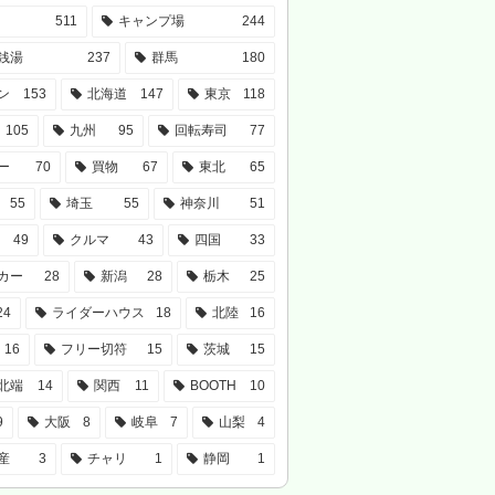
511
キャンプ場
244
銭湯
237
群馬
180
ン
153
北海道
147
東京
118
105
九州
95
回転寿司
77
ー
70
買物
67
東北
65
55
埼玉
55
神奈川
51
49
クルマ
43
四国
33
カー
28
新潟
28
栃木
25
24
ライダーハウス
18
北陸
16
16
フリー切符
15
茨城
15
北端
14
関西
11
BOOTH
10
9
大阪
8
岐阜
7
山梨
4
産
3
チャリ
1
静岡
1