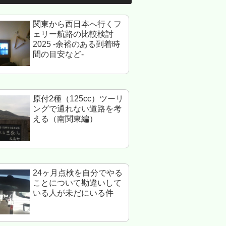
関東から西日本へ行くフ
ェリー航路の比較検討
2025 -余裕のある到着時
間の目安など-
原付2種（125cc）ツーリ
ングで通れない道路を考
える（南関東編）
24ヶ月点検を自分でやる
ことについて勘違いして
いる人が未だにいる件