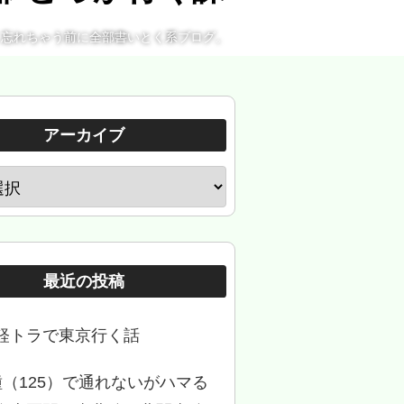
。忘れちゃう前に全部書いとく系ブログ。
アーカイブ
最近の投稿
軽トラで東京行く話
種（125）で通れないがハマる