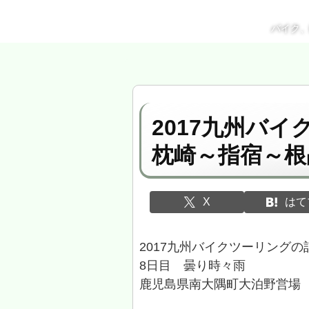
バイク
2017九州バ
枕崎～指宿～根
X
はて
2017九州バイクツーリングの
8日目 曇り時々雨
鹿児島県南大隅町大泊野営場