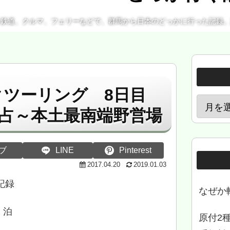
、鉄道、クルマ、フェリーなどで、群馬から日本のどっかに行った記録
イクツーリング 8日目
占～本土最南端野営場
ブ
LINE
Pinterest
2017.04.20
2019.01.03
記録
なぜか
 泊
原付2