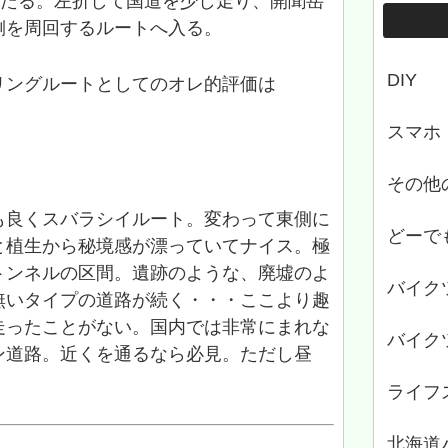
当たる。左折して国道を少し走り、開聞岳
側を周回するルートへ入る。
DIY
リングルートとしてのオレ的評価は
スマホ
その他
も良くスバラシイルート。変わって東側に
どーで
と植生から秘境感が漂っていてナイス。極
トンネルの区間。遺跡のような、廃墟のよ
バイク
無いタイプの道路が続く・・・ここより趣
走ったことがない。国内では非常にまれな
バイク
ン道路。近くを通るなら必見。ただし昼
ライフ
北海道