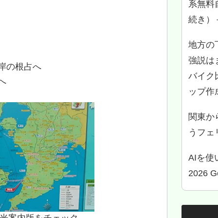
系無料
続き）
地方の
強説は
岸の根占へ
バイク
へ
ップ作
関東か
うフェリ
AIを
2026 