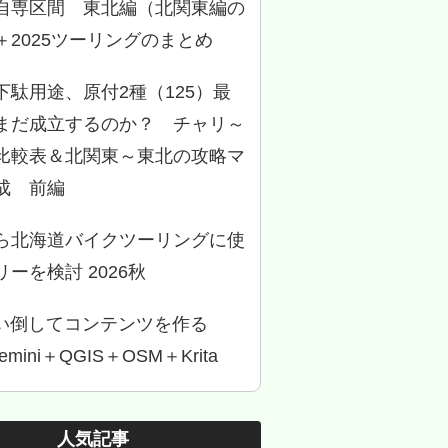
自専区間 東北編（北関東編の
＋2025ツーリングのまとめ
下駄用途、原付2種（125）最
まだ成立するのか？ チャリ～
比較表＆北関東～東北の攻略マ
成 前編
ら北海道バイクツーリングに使
ーを検討 2026秋
使い倒してコンテンツを作る
Gemini＋QGIS＋OSM＋Krita
人気記事