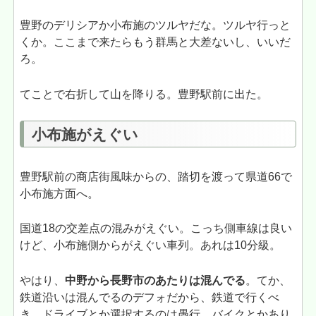
豊野のデリシアか小布施のツルヤだな。ツルヤ行っと
くか。ここまで来たらもう群馬と大差ないし、いいだ
ろ。
てことで右折して山を降りる。豊野駅前に出た。
小布施がえぐい
豊野駅前の商店街風味からの、踏切を渡って県道66で
小布施方面へ。
国道18の交差点の混みがえぐい。こっち側車線は良い
けど、小布施側からがえぐい車列。あれは10分級。
やはり、
中野から長野市のあたりは混んでる
。てか、
鉄道沿いは混んでるのデフォだから、鉄道で行くべ
き。ドライブとか選択するのは愚行。バイクとかあり