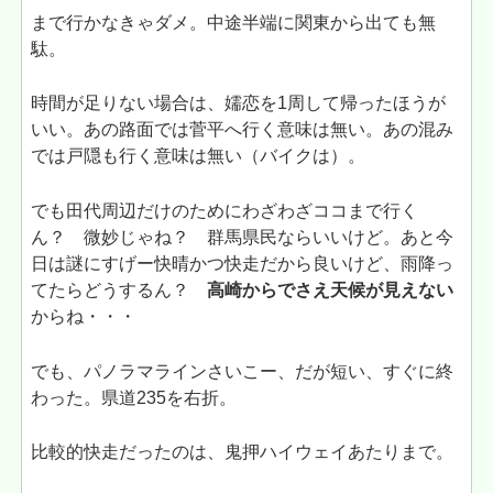
まで行かなきゃダメ。中途半端に関東から出ても無
駄。
時間が足りない場合は、嬬恋を1周して帰ったほうが
いい。あの路面では菅平へ行く意味は無い。あの混み
では戸隠も行く意味は無い（バイクは）。
でも田代周辺だけのためにわざわざココまで行く
ん？ 微妙じゃね？ 群馬県民ならいいけど。あと今
日は謎にすげー快晴かつ快走だから良いけど、雨降っ
てたらどうするん？
高崎からでさえ天候が見えない
からね・・・
でも、パノラマラインさいこー、だが短い、すぐに終
わった。県道235を右折。
比較的快走だったのは、鬼押ハイウェイあたりまで。