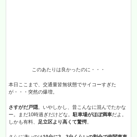
このあたりは良かったのに・・・
本日ここまで、交通量皆無状態でサイコーすぎた
が・・・突然の爆増。
さすがだ戸隠
。いやしかし、昔こんなに混んでたかな
ー。まだ10時過ぎだけどな。
駐車場がほぼ満車
だよ。
しかも有料、
足立区より高くて驚愕
。
さらに凄いのは
10台に2、3台くらいの割合で南関東車