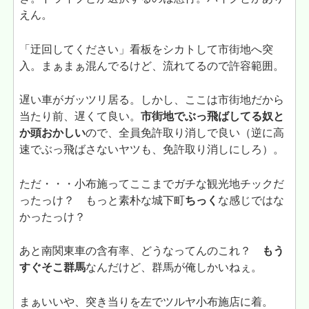
えん。
「迂回してください」看板をシカトして市街地へ突
入。まぁまぁ混んでるけど、流れてるので許容範囲。
遅い車がガッツリ居る。しかし、ここは市街地だから
当たり前、遅くて良い。
市街地でぶっ飛ばしてる奴と
か頭おかしい
ので、全員免許取り消しで良い（逆に高
速でぶっ飛ばさないヤツも、免許取り消しにしろ）。
ただ・・・小布施ってここまでガチな観光地チックだ
ったっけ？ もっと素朴な城下町
ちっく
な感じではな
かったっけ？
あと南関東車の含有率、どうなってんのこれ？
もう
すぐそこ群馬
なんだけど、群馬が俺しかいねぇ。
まぁいいや、突き当りを左でツルヤ小布施店に着。