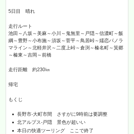
5日目 晴れ
走行ルート
池田～八坂～美麻～小川～鬼無里～戸隠～信濃町～飯
綱～豊野～小布施～須坂～菅平～鳥居峠～嬬恋パノラ
マライン～北軽井沢～二度上峠～倉渕～榛名町～箕郷
～榛東～吉岡～前橋
走行距離 約230㎞
帰宅
もくじ
長野市-大町市間 さすがに9時前は要調整
北アルプス-戸隠 景色が超いい
本日の快適ツーリング ここで終了