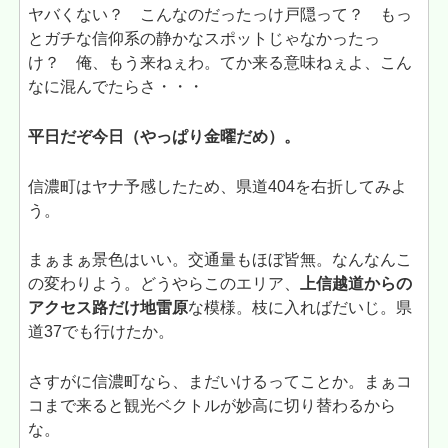
ヤバくない？ こんなのだったっけ戸隠って？ もっ
とガチな信仰系の静かなスポットじゃなかったっ
け？ 俺、もう来ねぇわ。てか来る意味ねぇよ、こん
なに混んでたらさ・・・
平日だぞ今日（やっぱり金曜だめ）。
信濃町はヤナ予感したため、県道404を右折してみよ
う。
まぁまぁ景色はいい。交通量もほぼ皆無。なんなんこ
の変わりよう。どうやらこのエリア、
上信越道からの
アクセス路だけ地雷原
な模様。枝に入ればだいじ。県
道37でも行けたか。
さすがに信濃町なら、まだいけるってことか。まぁコ
コまで来ると観光ベクトルが妙高に切り替わるから
な。