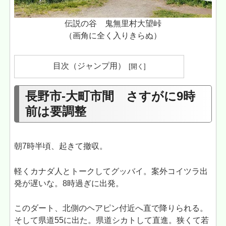
伝説の谷 鬼無里村大望峠
（画角に全く入りきらぬ）
目次（ジャンプ用）
長野市-大町市間 さすがに9時
前は要調整
朝7時半頃、起きて撤収。
軽くカナダ人とトークしてグッバイ。案外コイツラ出
発が遅いな。8時過ぎに出発。
このダート、北側のヘアピン付近へ直で降りられる。
そして県道55に出た。県道シカトして直進。狭くて若