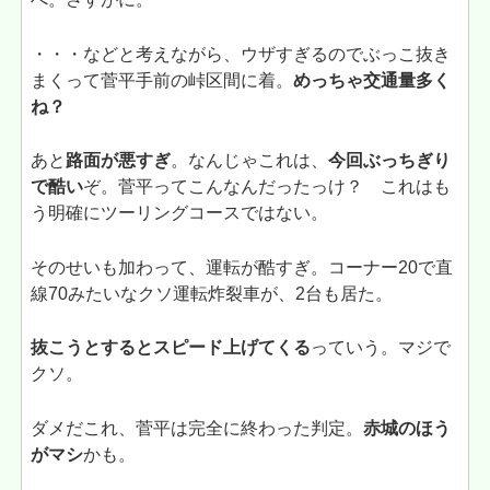
・・・などと考えながら、ウザすぎるのでぶっこ抜き
まくって菅平手前の峠区間に着。
めっちゃ交通量多く
ね？
あと
路面が悪すぎ
。なんじゃこれは、
今回ぶっちぎり
で酷い
ぞ。菅平ってこんなんだったっけ？ これはも
う明確にツーリングコースではない。
そのせいも加わって、運転が酷すぎ。コーナー20で直
線70みたいなクソ運転炸裂車が、2台も居た。
抜こうとするとスピード上げてくる
っていう。マジで
クソ。
ダメだこれ、菅平は完全に終わった判定。
赤城のほう
がマシ
かも。