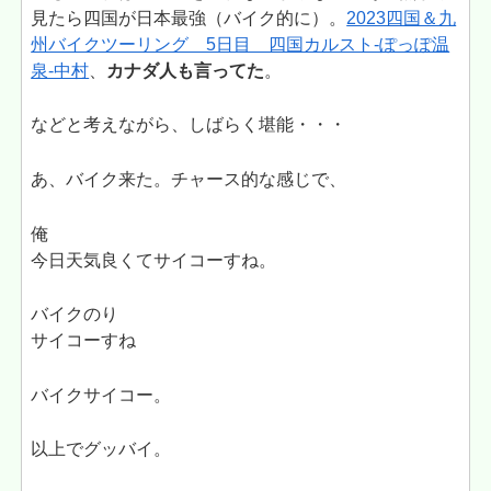
見たら四国が日本最強（バイク的に）。
2023四国＆九
州バイクツーリング 5日目 四国カルスト-ぽっぽ温
泉-中村
、
カナダ人も言ってた
。
などと考えながら、しばらく堪能・・・
あ、バイク来た。チャース的な感じで、
俺
今日天気良くてサイコーすね。
バイクのり
サイコーすね
バイクサイコー。
以上でグッバイ。