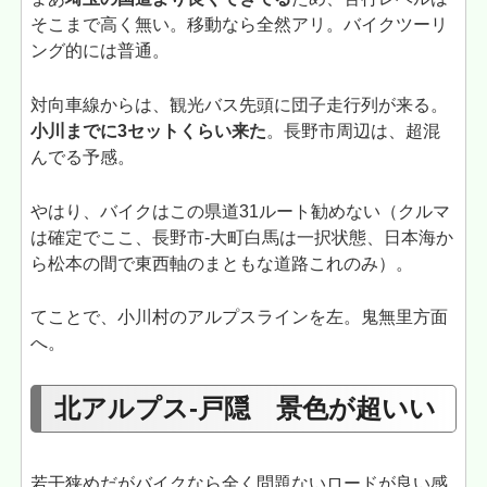
そこまで高く無い。移動なら全然アリ。バイクツーリ
ング的には普通。
対向車線からは、観光バス先頭に団子走行列が来る。
小川までに3セットくらい来た
。長野市周辺は、超混
んでる予感。
やはり、バイクはこの県道31ルート勧めない（クルマ
は確定でここ、長野市-大町白馬は一択状態、日本海か
ら松本の間で東西軸のまともな道路これのみ）。
てことで、小川村のアルプスラインを左。鬼無里方面
へ。
北アルプス-戸隠 景色が超いい
若干狭めだがバイクなら全く問題ないロードが良い感