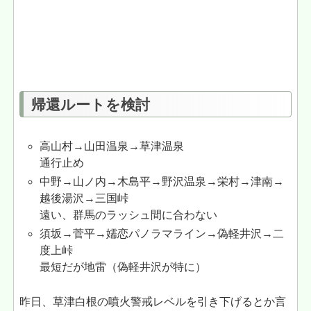
帰還ルートを検討
高山村→山田温泉→草津温泉
通行止め
中野→山ノ内→木島平→野沢温泉→栄村→津南→
越後湯沢→三国峠
遠い、群馬のラッシュ間に合わない
須坂→菅平→嬬恋パノラマライン→偽軽井沢→二
度上峠
最短だが地雷（偽軽井沢が特に）
昨日、草津白根の噴火警戒レベルを引き下げるとか言