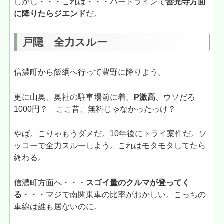
しかし・・・これは・・・バードラインで
善光寺方面
に降りたらジエンド
だ。
戸隠 全力スルー
信濃町から飯綱へ行って豊野に降りよう。
更に山奥、奥社の駐車場前に着。
P激高
、ウソだろ
1000円？ ここ昔、無料じゃなかったっけ？
やば。こりゃもうダメだ。10年後にトライ案件だ。ソ
ッコーで全力スルーしよう。これはモタモタしてたら
終わる。
信濃町方面へ・・・
スゴイ量のクルマが登ってく
る
・・・マジで南関東車の比率がおかしい。こっちの
車線は誰も居ないのに。