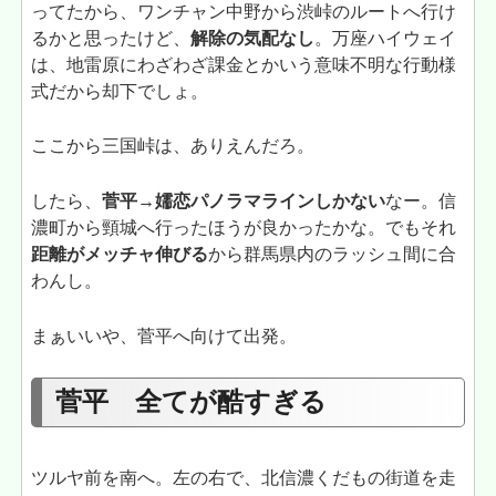
ってたから、ワンチャン中野から渋峠のルートへ行け
るかと思ったけど、
解除の気配なし
。万座ハイウェイ
は、地雷原にわざわざ課金とかいう意味不明な行動様
式だから却下でしょ。
ここから三国峠は、ありえんだろ。
したら、
菅平→嬬恋パノラマラインしかない
なー。信
濃町から頸城へ行ったほうが良かったかな。でもそれ
距離がメッチャ伸びる
から群馬県内のラッシュ間に合
わんし。
まぁいいや、菅平へ向けて出発。
菅平 全てが酷すぎる
ツルヤ前を南へ。左の右で、北信濃くだもの街道を走