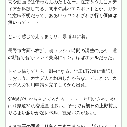
真や動画では伝わらんのだよなー。在京系うんこメデ
ィアが拡散してる、関東の謎バエスポットとか、ガチ
で意味不明だって、ああいうヤツわざわざ
行く価値は
無い
って・・・
という感じで走りまくり、県道31に着。
長野市方面へ右折。朝ラッシュ時間の調整のため、道
の駅ぽかぽかランド美麻にイン。ほぼホテルだった。
トイレ借りてたら、9時になる。池田町役場に電話し
ておこう。カナダ人と約束したからな。てことで、カ
ナダ人の利用申請を完了してから出発。
9時過ぎたから空いてるだろー・・・と思いきや、や
はり県道31の交通量は多い。それでも
初日の上野村よ
りちょい多いかなレベル
、観光バスが多い。
まあ
埼玉の国道より良くできてる
ため、苦行レベルは