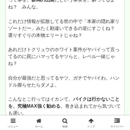
ね？ みんな。
これだけ情報が拡散してる世の中で「本家の隠れ家リ
ゾートだー」みたく勘違いできるの逆にすごくね？
選りすぐりの本物エリートじゃね？
あれだけトクリュウのホワイト案件がヤバイって言っ
てるのに罠にハマってるヤツらと、レベル一緒じゃ
ね？
自分が最強だと思ってるヤツ、ガチでヤバイわ。ハン
ドル握らせたらダメよ。
こんなとこ行ってはイカンて。
バイクは行かないこと
を、究極MAX強く勧める
。巻き込まれてから気づいて
も遅い。
メニュー
ホーム
検索
トップ
サイドバー
群馬大津からが正解だったか・・・まじで疲れる。気