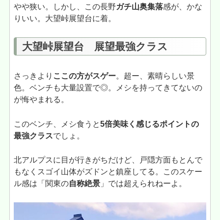
やや狭い。しかし、この長野
ガチ山奥集落
感が、かな
りいい。大望峠展望台に着。
大望峠展望台 展望最強クラス
さっきより
ここの方がスゲー
。超ー、素晴らしい景
色。ベンチも大量設置で◎。メシを持ってきてないの
が悔やまれる。
このベンチ、メシ食うと
5倍美味く感じるポイントの
最強クラス
でしょ。
北アルプスに目が行きがちだけど、戸隠方面もとんで
もなくスゴイ山体がズドンと鎮座してる。このスケー
ル感は「関東の
自称絶景
」では超えられねーよ。