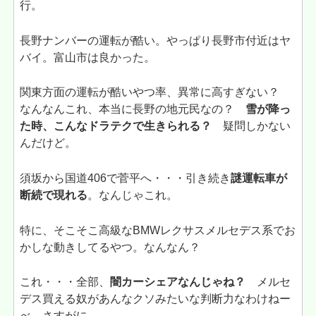
行。
長野ナンバーの運転が酷い。やっぱり長野市付近はヤ
バイ。富山市は良かった。
関東方面の運転が酷いやつ率、異常に高すぎない？
なんなんこれ、本当に長野の地元民なの？
雪が降っ
た時、こんなドラテクで生きられる？
疑問しかない
んだけど。
須坂から国道406で菅平へ・・・引き続き
謎運転車が
断続で現れる
。なんじゃこれ。
特に、そこそこ高級なBMWレクサスメルセデス系でお
かしな動きしてるやつ。なんなん？
これ・・・全部、
闇カーシェアなんじゃね？
メルセ
デス買える奴があんなクソみたいな判断力なわけねー
べ。さすがに。