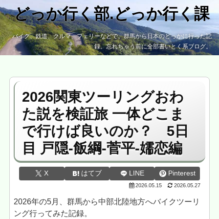
どっか行く部.どっか行く課
バイク、鉄道、クルマ、フェリーなどで、群馬から日本のどっかに行った記
録。忘れちゃう前に全部書いとく系ブログ。
2026関東ツーリングおわ
た説を検証旅 一体どこま
で行けば良いのか？ 5日
目 戸隠-飯綱-菅平-嬬恋編
X
はてブ
LINE
Pinterest
2026.05.15
2026.05.27
2026年の5月、群馬から中部北陸地方へバイクツーリ
ング行ってみた記録。