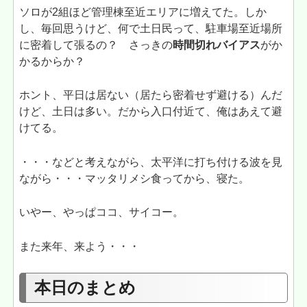
ソロが2組ほど管理棟至近エリアに増えてた。しか
し、毎回思うけど、何で土日民って、駐車場至近場所
に密着して張るの？ さっきの
時間切れバイアス
がか
かるからか？
ホント、平日は居ない（居たら密着せず避ける）んだ
けど、土日は多い。だから入口付近て、俺はあえて避
けてる。
・・・などと考えながら、太平洋に打ち付ける波を見
ながら・・・マッタリメシ食ってから、寝た。
いやー、やっぱココ、サイコー。
また来年、来よう・・・
本日のまとめ