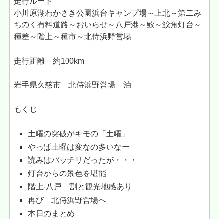
走行ルート
小川原湖わかさき公園浜台キャンプ場～上北～第二み
ちのく有料道路～おいらせ～八戸港～鮫～鮫角灯台～
種差～階上～種市～北侍浜野営場
走行距離 約100km
岩手県久慈市 北侍浜野営場 泊
もくじ
土曜の突破がキモの「土曜」
やっぱ土曜は変なの多いなー
読みはバッチリだったが・・・
灯台からの景色を堪能
階上-八戸 割と観光地感あり
再び 北侍浜野営場へ
本日のまとめ