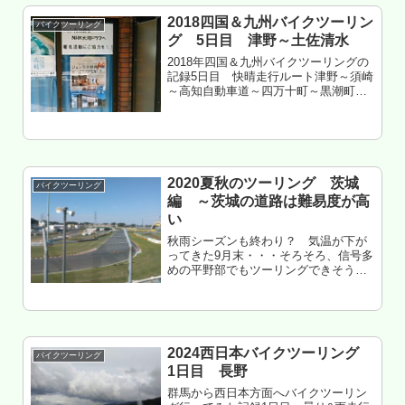
2018四国＆九州バイクツーリン
バイクツーリング
グ 5日目 津野～土佐清水
2018年四国＆九州バイクツーリングの
記録5日目 快晴走行ルート津野～須崎
～高知自動車道～四万十町～黒潮町～
四万十市～三原村～足摺岬～土佐清水
～三原村高知県幡多郡三原村 三原キ
ャンプ場 泊署名で決まる大河って、
変じゃね・・・もくじ かわうそ...
2020夏秋のツーリング 茨城
バイクツーリング
編 ～茨城の道路は難易度が高
い
秋雨シーズンも終わり？ 気温が下が
ってきた9月末・・・そろそろ、信号多
めの平野部でもツーリングできそうな
予感がした・・・てことで、茨城県西
部までラーメンツーリングした記録。
もくじ 群馬からつくばサーキットへの
ルートは3つ 北関東のツーリング...
2024西日本バイクツーリング
バイクツーリング
1日目 長野
群馬から西日本方面へバイクツーリン