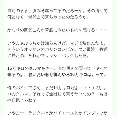
当時のまま、脳みそ腐ってるのだろーか。その惰性で
何となく、現代まで来ちゃったのだろうか。
かなりの闇どころか背筋に冷たいものを感じる・・・
いやまぁぶっちゃけ知らんけど、マジで居たんだよ、
そういうオッサンオバサンコンビが。つい最近、身近
に居たの。それがフラッシュバックした感。
16万キロのクルマをさー、喜び勇んで買ってドヤって
来るのよ。
おいおい有り得んやろ16万キロは。って。
俺のバイクでさえ、まだ14万キロだよ・・・＋2万キ
ロのクルマ、それって金出して買うヤツなの？ もは
や狂気じゃね？
いやまー、ランクルとかハイエースとかインプレッサ