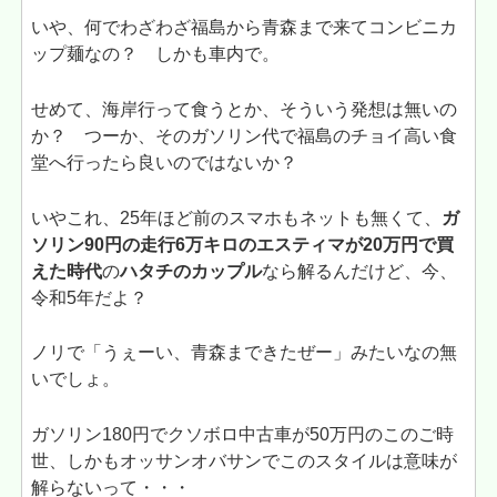
いや、何でわざわざ福島から青森まで来てコンビニカ
ップ麺なの？ しかも車内で。
せめて、海岸行って食うとか、そういう発想は無いの
か？ つーか、そのガソリン代で福島のチョイ高い食
堂へ行ったら良いのではないか？
いやこれ、25年ほど前のスマホもネットも無くて、
ガ
ソリン90円の走行6万キロのエスティマが20万円で買
えた時代
の
ハタチのカップル
なら解るんだけど、今、
令和5年だよ？
ノリで「うぇーい、青森まできたぜー」みたいなの無
いでしょ。
ガソリン180円でクソボロ中古車が50万円のこのご時
世、しかもオッサンオバサンでこのスタイルは意味が
解らないって・・・