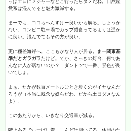
っぱ土日にメジャーなとこ行ったらダメだね。自然鑑
賞系は混んでると魅力激減する。
まーでも、ココらへんすげー良いから解る。しょうが
ない。コンビニ駐車場でカップ麺食ってるよりは遥か
に良い。混んでてもその方が良い。
更に種差海岸へ。ここもかなり人が居る。まー
関東基
準だとガラガラ
だけど。てか、さっきの灯台、何であ
んなに人が居ないのか？ ダントツで一番、景色が良
いでしょ。
まぁ、たかが数百メートルごとき歩くのがイヤなんだ
ろうが（本当に残念な奴らだわ、だから土日ダメなん
よ）。
このあたりから、いきなり交通量が減る。
階上あるでぃーばに着。こんどは開いてる。休憩のた