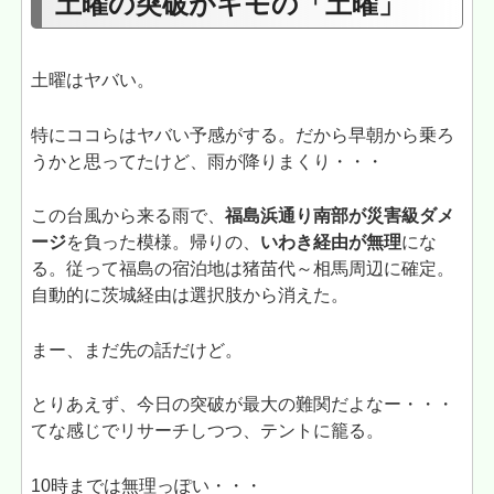
土曜の突破がキモの「土曜」
土曜はヤバい。
特にココらはヤバい予感がする。だから早朝から乗ろ
うかと思ってたけど、雨が降りまくり・・・
この台風から来る雨で、
福島浜通り南部が災害級ダメ
ージ
を負った模様。帰りの、
いわき経由が無理
にな
る。従って福島の宿泊地は猪苗代～相馬周辺に確定。
自動的に茨城経由は選択肢から消えた。
まー、まだ先の話だけど。
とりあえず、今日の突破が最大の難関だよなー・・・
てな感じでリサーチしつつ、テントに籠る。
10時までは無理っぽい・・・