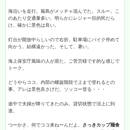
海沿いを走行。蕪島がメッチャ混んでた。スルー。こ
のあたり交通量多い。明らかにレジャー目的民だら
け。確かに景色は良い。
灯台が開放中らしいので右折。駐車場にバイク停めて
向かう。結構遠かった。そして、暑い。
海上保安庁風味の人が居た。ご苦労様です的な感じで
トーク。
どうやらココ、内部の螺旋階段で上まで登れるとの
事。アレは景色良さげだ。ソッコー登る・・・
途中で夫婦が降りてきたのみ。貸切状態で頂上に到
達。
つーかさ、何でココ来ねーんだよ。
さっきカップ麺食