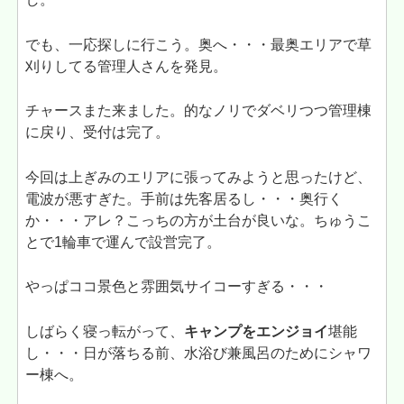
でも、一応探しに行こう。奥へ・・・最奥エリアで草
刈りしてる管理人さんを発見。
チャースまた来ました。的なノリでダベリつつ管理棟
に戻り、受付は完了。
今回は上ぎみのエリアに張ってみようと思ったけど、
電波が悪すぎた。手前は先客居るし・・・奥行く
か・・・アレ？こっちの方が土台が良いな。ちゅうこ
とで1輪車で運んで設営完了。
やっぱココ景色と雰囲気サイコーすぎる・・・
しばらく寝っ転がって、
キャンプをエンジョイ
堪能
し・・・日が落ちる前、水浴び兼風呂のためにシャワ
ー棟へ。