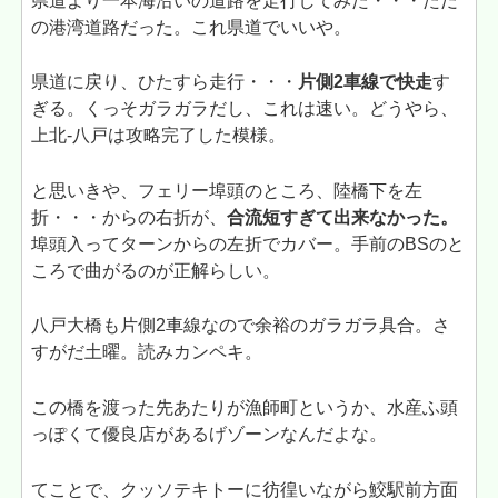
県道より一本海沿いの道路を走行してみた・・・ただ
の港湾道路だった。これ県道でいいや。
県道に戻り、ひたすら走行・・・
片側2車線で快走
す
ぎる。くっそガラガラだし、これは速い。どうやら、
上北-八戸は攻略完了した模様。
と思いきや、フェリー埠頭のところ、陸橋下を左
折・・・からの右折が、
合流短すぎて出来なかった。
埠頭入ってターンからの左折でカバー。手前のBSのと
ころで曲がるのが正解らしい。
八戸大橋も片側2車線なので余裕のガラガラ具合。さ
すがだ土曜。読みカンペキ。
この橋を渡った先あたりが漁師町というか、水産ふ頭
っぽくて優良店があるげゾーンなんだよな。
てことで、クッソテキトーに彷徨いながら鮫駅前方面