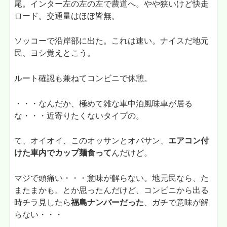
尾。インター左の左の左で農道へ。やや狭いけど快走
ロード。交通量はほぼ皆無。
ソッコーで沿岸部に出た。これは速い。ナイスだ地元
民、ヨシ覚えとこう。
ルート確認も兼ねてコンビニで休憩。
・・・なんだか、極めて雑な車中泊風味車が居る
な・・・近寄りたくないタイプの。
て、オイオイ、このオッサンとオバサン、
エアコン付
けた車内でカップ麺食って
んだけど。
マジで頭痛い・・・意味が解らない。地元民なら、た
またまかも。とか思ったんだけど、コンビニから出る
時チラ見したら
福島ナンバーだった
、ガチで意味が解
らない・・・