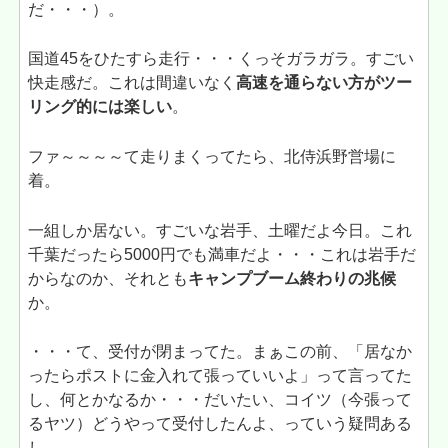
だ・・・）。
国道45をひたすら走行・・・くっそガラガラ。すごい
快走感だ。これは間違いなく
高速を通らない方がツー
リング的には楽しい
。
ファ～～～～て走りまくってたら、北侍浜野営場に
着。
一組しか居ない。すごいな岩手、土曜だよ今日。これ
千葉だったら5000円でも満車だよ・・・これは岩手だ
からなのか、それとも
キャンプブーム終わりの兆候
か。
・・・て、受付が閉まってた。まぁこの前、「居なか
ったらポストに金入れて張っていいよ」って言ってた
し、何とかなるか・・・だいたい、コイツ（今張って
るヤツ）どうやって受付したんよ、っていう疑問ある
し。