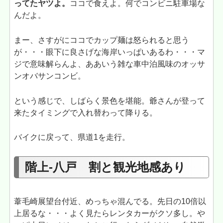
ってたヤツよ。
ココで食えよ。何でコンビニ駐車場な
んだよ。
まー、さすがにココでカップ麺は怒られると思う
が・・・眼下に良さげな海岸いっぱいあるわ・・・マ
ジで意味解らんよ、ああいう雑な車中泊風味のオッサ
ンオバサンコンビ。
という感じで、しばらく景色を堪能。爺さんが登って
来たタイミングで入れ替わって降りる。
バイクに戻って、県道1を走行。
階上-八戸 割と観光地感あり
葦毛崎展望台付近、めっちゃ混んでる。先日の10倍以
上居るな・・・よく見たらレンタカーがクソ多し。や