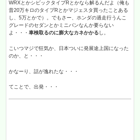
WRXとかシビックタイプRとかなら解るんだよ（俺も
昔20万キロのタイプRとかマジェスタ買ったことある
し、5万とかで）。でもさー、ホンダの過走行うんこ
グレードのセダンとかミニバンなんか要らない
よ・・・
車検取るのに膨大なカネかかる
し。
こいつマジで狂気か、日本ついに発展途上国になった
のか、と・・・
かなーり、話が逸れたな・・・
てことで、出発・・・