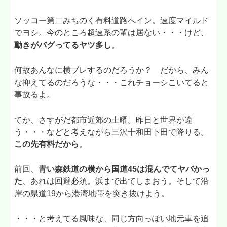
ソッコー第二みちのく有料道路へイン。速度マイルド
でヨシ。今のところ超速系の輩は居ない・・・けど、
動きがバグってるヤツ多し
。
何故あんなに横ブレするのだろうか？ だから、みん
な抑えてるのだろうな・・・これチョーシこいてると
事故るよ。
てか、さすがだ都市近郊の土曜。昨日と世界が違
う・・・などと考えながら三沢十和田下田で降りる。
この先有料だから
。
前回、
青い森鉄道の横から国道45は混んでてヤバかっ
た
、あれは回避必須。浜まで出てしまおう。そして沿
岸の県道19から港湾地帯を突き抜けよう。
・・・と考えてる風味な、同じ方向っぽい地元車を追