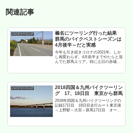
関連記事
榛名にツーリング行った結果
バイクツーリング
群馬のバイクベストシーズンは
4月後半～だと実感
今年も引き続きコロナの2021年。しか
し相変わらず、4月前半までやたらと混
んでた群馬エリア。特に土日の赤城榛
名周辺は行く気を無くすほど混んでい
たが、やっと空いてきた・・・っぽ
い。そして、各所の冬季通行止めも解
除され始めた。てことで、軽くツー...
2018四国＆九州バイクツーリン
バイクツーリング
グ 17、18日目 東京から群馬
2018年四国＆九州バイクツーリングの
記録17日目 18日目走行ルート東京港
～上野駅～大宮～群馬17日目 オーシ
ャン東九フェリー しまんと 泊18日
目 帰宅ぱっと見、東京都江東区には
見えないもくじ 17日目太平洋上 18日
目東京湾上 東京の...