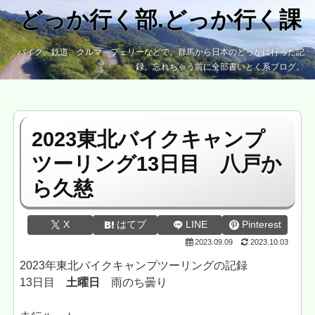
どっか行く部.どっか行く課
バイク、鉄道、クルマ、フェリーなどで、群馬から日本のどっかに行った記
録。忘れちゃう前に全部書いとく系ブログ。
2023東北バイクキャンプ
ツーリング13日目 八戸か
ら久慈
X
はてブ
LINE
Pinterest
2023.09.09
2023.10.03
2023年東北バイクキャンプツーリングの記録
13日目
土曜日
雨のち曇り