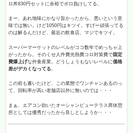
ロ丼830円セットに余裕でボロ負けしてる。
まー、あれ地味にかなり旨かったから、悪いという意
味では無い。けど1050円はキツイ。すげー頑張ってる
のは解るんだけど、最近の飲食店、マジでキツイ。
スーパーマーケットのレベルがココ数年でめっちゃ上
がったから。そのくせ人件費光熱費コロ対策費で
固定
費爆上げ
な外食産業。どうしょうもないレベルに
価格
差がデカくなってる
。
この前も書いたけど、この業態でワンチャンあるのっ
て、回転率が高い老舗店以外に無いのでは・・・
まぁ、エアコン効いたオーシャンビューテラス席休憩
所としては優秀だったから良しとしようか・・・