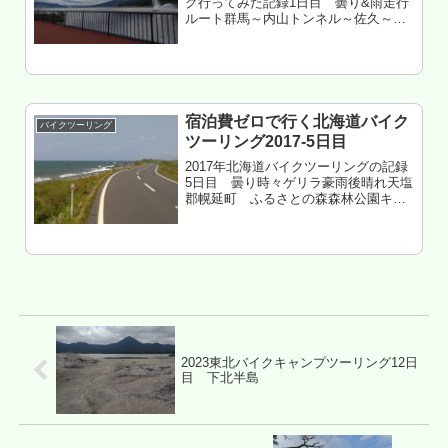
グ行ってみた記録1日目 曇り&雨走行
ルート群馬～内山トンネル～佐久～立
科～新和田トンネル～下諏訪温泉～岡
谷～辰野～箕輪走行距離 約180㎞長野
県上伊那郡箕輪町 樽尾沢キャンプ
場 泊もくじ 出発前の準備 いき...
宿泊費ゼロで行く北海道バイク
バイクツーリング
ツーリング2017-5日目
2017年北海道バイクツーリングの記録
5日目 曇り時々ゲリラ豪雨後晴れ天塩
郡幌延町 ふるさとの森森林公園キャ
ンプ場 泊国道は走りたくないもくじ
金毘羅公園撤収 北竜から羽幌へ 初山別
みさき台公園キャンプ場へ 初山別から
塩別、更に天塩へ 幌延...
2023東北バイクキャンプツーリング12日
目 下北半島