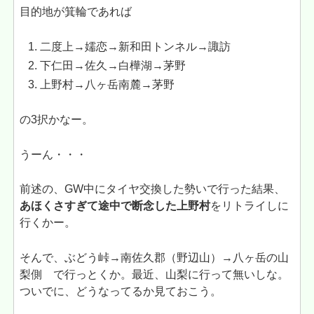
目的地が箕輪であれば
二度上→嬬恋→新和田トンネル→諏訪
下仁田→佐久→白樺湖→茅野
上野村→八ヶ岳南麓→茅野
の3択かなー。
うーん・・・
前述の、GW中にタイヤ交換した勢いで行った結果、
あほくさすぎて途中で断念した上野村
をリトライしに
行くかー。
そんで、ぶどう峠→南佐久郡（野辺山）→八ヶ岳の山
梨側 で行っとくか。最近、山梨に行って無いしな。
ついでに、どうなってるか見ておこう。