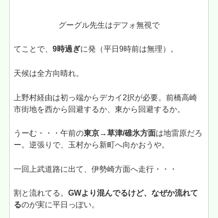
グーグル先生はデフォ無視で
てことで、
9時過ぎ
に発（平日9時前は無理）。
天候は全方向晴れ。
上野村経由は初っ端からデカイ2択が必要。前橋高崎
市街地を西から回避するか、東から回避するか。
うーむ・・・午前の
東京→草津/碓氷方面
は地雷原だろ
ー。逆張りで、玉村から新町へ向かおうや。
一回上武道路に出て、伊勢崎方面へ走行・・・
割と流れてる。
GWより混んでるけど、なぜか流れて
る
のが実に平日っぽい。