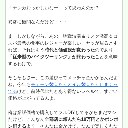
「ナンカおっかしいなー」って思わんのか？
異常に疑問なんだけど・・・
まーしかしながら、あの「地獄渋滞＆リスク激高＆コ
スパ最悪の食事のレジャーが楽しい」ヤツが居るとす
れば、それはもう
時代と価値観が変わった
のであり
「従来型のバイクツーリング」が終わった
ことを意味
するわけで。
そもそもさー、この遊びってメッチャ金かかるんだよ
ね。今年も
チェーン替えたりオイル替えたりしまくっ
てる
けど、前時代比だとあり得ないレベルで、すごい
価格が上がってるんよ。
俺は業販価格で購入してフルDIYしてるからまだマシ
だけど、こんなん
全部店に頼んだら10万円とかポンポ
ン消える
よ？ そんなに金かけて、なんで楽しくもな