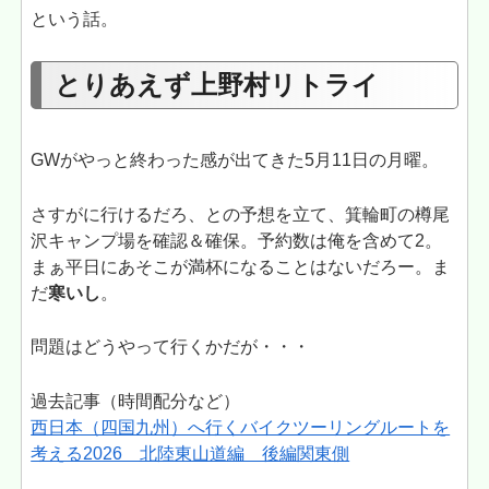
という話。
とりあえず上野村リトライ
GWがやっと終わった感が出てきた5月11日の月曜。
さすがに行けるだろ、との予想を立て、箕輪町の樽尾
沢キャンプ場を確認＆確保。予約数は俺を含めて2。
まぁ平日にあそこが満杯になることはないだろー。ま
だ
寒いし
。
問題はどうやって行くかだが・・・
過去記事（時間配分など）
西日本（四国九州）へ行くバイクツーリングルートを
考える2026 北陸東山道編 後編関東側