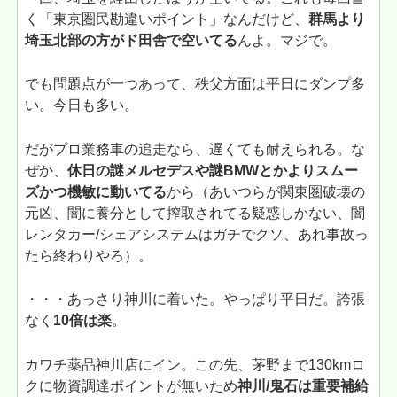
く「東京圏民勘違いポイント」なんだけど、
群馬より
埼玉北部の方がド田舎で空いてる
んよ。マジで。
でも問題点が一つあって、秩父方面は平日にダンプ多
い。今日も多い。
だがプロ業務車の追走なら、遅くても耐えられる。な
ぜか、
休日の謎メルセデスや謎BMWとかよりスムー
ズかつ機敏に動いてる
から（あいつらが関東圏破壊の
元凶、闇に養分として搾取されてる疑惑しかない、闇
レンタカー/シェアシステムはガチでクソ、あれ事故っ
たら終わりやろ）。
・・・あっさり神川に着いた。やっぱり平日だ。誇張
なく
10倍は楽
。
カワチ薬品神川店にイン。この先、茅野まで130kmロ
クに物資調達ポイントが無いため
神川/鬼石は重要補給