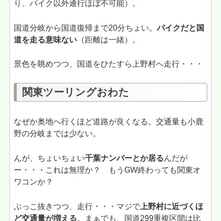
り、バイク以外通行ほぼ不可能）。
国道分岐から国道復帰まで20分ちょい。
バイクだと国
道を走る意味ない
（距離は一緒）。
景色を眺めつつ、国道をひたすら上野村へ走行・・・
関東ツーリングおわた
なぜか奥地へ行くほど道路が良くなる。交通量も小鹿
野の分岐までは少ない。
んが、ちょいちょい
千葉ナンバーとか居る
んだが
ー・・・これは無理か？ もうGW終わっても関東オ
ワコンか？
ぶっこ抜きつつ、走行・・・マジで
上野村に近づくほ
ど交通量が増える
。まぁでも、国道299重複区間は比