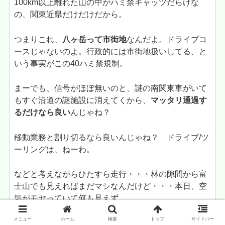
100km以上離れた山の中がハミ禁キャッツだらけな
の、関東近県だけだけだから。
つまりこれ、
八ヶ岳って市街地
なんだよ。ドライブコ
ースじゃないのよ。行政的には市街地扱いしてる、と
いう事実がこの40ハミ禁規制。
まーでも、信号がほぼ無いのと、謎の南関東車がいて
もすぐ沿道の謎施設に消えてくから、
マッタリ通過す
るだけなら良い
んじゃね？
移動業務と割り切るなら良いんじゃね？ ドライブ/ツ
ーリングは、ねーわ。
などと考えながらひたすら走行・・・林の隙間から富
士山でも見えればまだマシなんだけど・・・本日、空
気がモヤっていて何も見えず。
メニュー
ホーム
検索
トップ
サイドバー
小淵沢の北側、原村方面へ県道を右折。
このあたりの