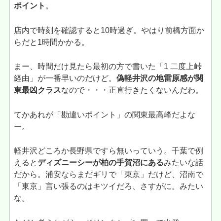
ポイント
。
店内で時刻を確認すると10時過ぎ。やはり前橋方面か
らだと1時間かかる。
まー、時間だけ見たら最初の方で書いた「1 二度上峠
経由」が一番早いのだけど。
偽軽井沢の地雷原感が関
東最凶クラス
なので・・・正直行きたくないんだわ。
てかあれが「勘違いポイント」の関東最高峰だよな
ー。
軽井沢どころか長野県ですら無いっていう。千葉で例
えると
ディズニーシーが柏の手賀沼にある
みたいな話
だから。浦安ならまだギリで「東京」だけど、沼南で
「東京」言い張るのはキツイだろ、さすがに。みたい
な。