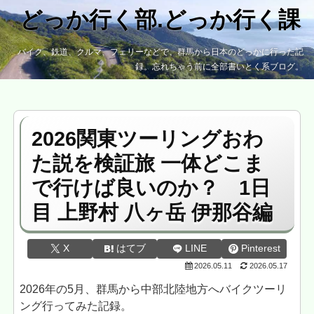
どっか行く部.どっか行く課
バイク、鉄道、クルマ、フェリーなどで、群馬から日本のどっかに行った記
録。忘れちゃう前に全部書いとく系ブログ。
2026関東ツーリングおわ
た説を検証旅 一体どこま
で行けば良いのか？ 1日
目 上野村 八ヶ岳 伊那谷編
X
はてブ
LINE
Pinterest
2026.05.11
2026.05.17
2026年の5月、群馬から中部北陸地方へバイクツーリ
ング行ってみた記録。