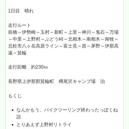
1日目 晴れ
走行ルート
前橋～伊勢崎～玉村～新町～上里～神川～鬼石～万場
～中里～上野村～ぶどう峠～北相木～南相木～南牧～
北杜市八ヶ岳高原ライン～富士見～原～茅野～伊那高
遠～箕輪
走行距離 約230㎞
長野県上伊那郡箕輪町 樽尾沢キャンプ場 泊
もくじ
なんかもう、バイクツーリング終わったっぽくね
説
とりあえず上野村リトライ