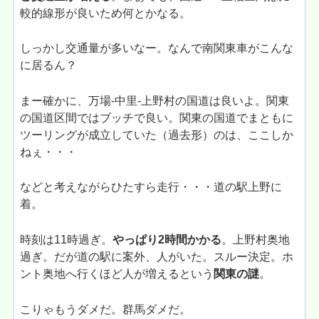
較的線形が良いため何とかなる。
しっかし交通量が多いなー。なんで南関東車がこんな
に居るん？
まー確かに、万場-中里-上野村の国道は良いよ。関東
の国道区間ではブッチで良い。関東の国道でまともに
ツーリングが成立していた（過去形）のは、ここしか
ねぇ・・・
などと考えながらひたすら走行・・・道の駅上野に
着。
時刻は11時過ぎ。
やっぱり2時間かかる
。上野村奥地
過ぎ。だが道の駅に案外、人がいた。スルー決定。ホ
ント奥地へ行くほど人が増えるという
関東の謎
。
こりゃもうダメだ。群馬ダメだ。