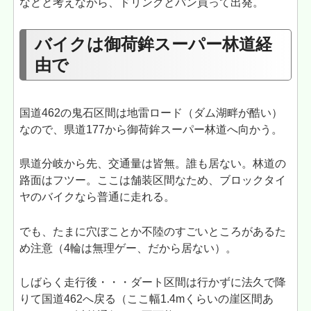
などと考えながら、ドリンクとパン買って出発。
バイクは御荷鉾スーパー林道経
由で
国道462の鬼石区間は地雷ロード（ダム湖畔が酷い）
なので、県道177から御荷鉾スーパー林道へ向かう。
県道分岐から先、交通量は皆無。誰も居ない。林道の
路面はフツー。ここは舗装区間なため、ブロックタイ
ヤのバイクなら普通に走れる。
でも、たまに穴ぼことか不陸のすごいところがあるた
め注意（4輪は無理ゲー、だから居ない）。
しばらく走行後・・・ダート区間は行かずに法久で降
りて国道462へ戻る（ここ幅1.4mくらいの崖区間あ