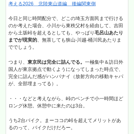
考える2026 北陸東山道編 後編関東側
今日と同じ時間配分で、どこの埼玉方面民まで行ける
のか考えた場合、小川から東秩父村を経由して、吉田
から土坂峠を超えるとしても、やっぱり
毛呂山あたり
までが現実的
、無茶しても狭山-川越-桶川民あたりま
ででしょう。
つまり、
東京民は完全に詰んでる。
一極集中＆訪日外
国人が東京拠点で動くようになってしまった時点で、
完全に詰んだ感がハンパナイ（放射方向の移動キャパ
が、全部埋まってる）。
・・・などと考えながら、峠のベンチで小一時間ほど
ロング休憩。休憩中に来たのは3台。
うち2台バイク。まーココの峠を超えてメリットがあ
るのって、バイクだけだろー。