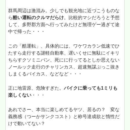
群馬周辺は激混み。少しでも観光地に近づこうものな
ら
酷い運転のクルマだらけ
。比較的マシだろうと予想
して、多野郡方面へ行ってみたけど無理ゲー過ぎて途
中で帰った・・・
この「酷運転」、具体的には、ワケワカラン低速でひ
たすら走行する謎軽自動車、遅いくせに無駄にイキリ
ちらすクソミニバン、死にに行ってるとしか思えない
ノールック走行のチャリンカス、超速無謀ぶっこ抜き
しまくるバイカス、などなど・・・
正に地雷原、危険すぎた。
バイクに乗っても1ミリも
楽しくない
・・・
あれでさー、本当に楽しめてるヤツ、居るの？ 変な
義務感（つーかサンクコスト）と称号達成欲と惰性だ
けで動いてない？