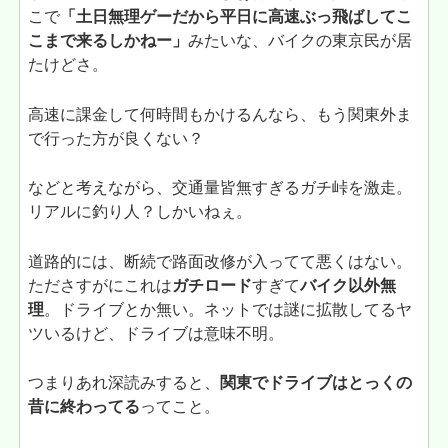
こで
「土日無理ゲーだから平日に高速ぶっ飛ばしてこ
こまで来るしかねー」
みたいな、バイクの東京民が居
たけどさ。
高速に課金して何時間もかけるんなら、もう関東外ま
で行った方が良くない？
などと考えながら、交通量皆無すぎるガチ峠を激走。
リアルに釣り人？しかいねぇ。
道路的には、断続で路面改修が入ってて悪くはない。
たださすがにこれは
ガチロード
すぎて
バイク以外無
理
。ドライブとか無い。ネットでは謎に拡散してるヤ
ツいるけど、ドライブは意味不明。
つまりあれ深読みすると、
関東でドライブはとっくの
昔に終わってる
ってこと。