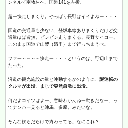
ンネルで南牧村へ。国道141を左折。
超ー快走しまくり。やっぱり長野はイイよねー・・・
国道の交通量も少ない、登坂車線ありまくりだけど交
通量ほぼ皆無。ビンビン走りまくる。長野サイコー。
このまま国道で山梨（清里）まで行っちまうべ。
ファー～～～～快走ー・・・というのは、野辺山まで
だった。
沿道の観光施設の量と連動するかのように、
謎運転の
クルマが出没。まじで突然急激に出没。
何だよコイツはよー、意味わかんねー動きだなー、っ
てナンバー見ると練馬、多摩。みたいな。
そんな奴らだらけで終わってる。なにこれ？