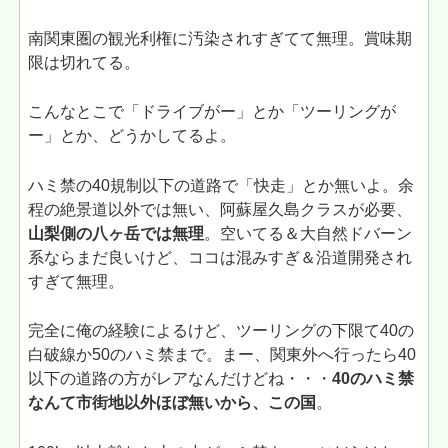
南関東圏の観光利権に汚染されすぎてて無理。賞味期
限は切れてる。
こんなとこで「ドライブがー」とか「ツーリングが
ー」とか、どうかしてるよ。
ハミ禁の40規制以下の道路で「快走」とか無いよ。余
程の絶景道以外では無い、阿蘇屋久島クラスが必要、
山梨側の八ヶ岳では無理
。空いてる＆大自然ドバーン
系ならまだ良いけど、ココは混みすぎ＆沿道開発され
すぎて無理。
完全に俺の経験によるけど、ツーリングの下限て40の
白破線か50のハミ禁まで。まー、関東外へ行ったら40
以下の道路の方がレアなんだけどね・・・
40のハミ禁
なんて市街地以外ほぼ無いから、この国
。