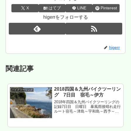
X
はてブ
LINE
Pinterest
higerrをフォローする
higerr
関連記事
2018四国＆九州バイクツーリン
バイクツーリング
グ 7日目 宿毛～伊方
2018年四国＆九州バイクツーリングの
記録7日目 日曜日 暴風雨後晴れ走行
ルート宿毛～津島～宇和島～西予～八
幡浜～伊方愛媛県西宇和郡伊方町 室
鼻公園キャンプ場 泊西予の海岸線イ
イヨもくじ 日平公園は上級者向けか 宇
和島から西予へツーリング ...