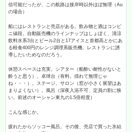
信可能だったが、この航路は接岸時以外ほぼ無理（Au
の場合）
船にはレストランと売店がある。飲み物と酒はコンビ
ニ値段。自動販売機のラインナップはしょぼく、清涼
飲料水系3台とビール2台と17アイスと首都高とかにあ
る軽食400円のレンジ調理系販売機。レストランに誘
導したいためなのだろう。
休憩スペースは充実。シアター（船酔い耐性がないと
酔うと思う）。卓球台（有料。揺れて無理じゃ
ね・・・）。ステージ。サロン（窓が小さく展望はあ
まりよくない）。風呂（深夜入浴不可、定員の割に狭
い。前述のオーシャン東九の1.5倍程度）
こんな感じか。
疲れたからソッコー風呂。その後、売店で買った氷結