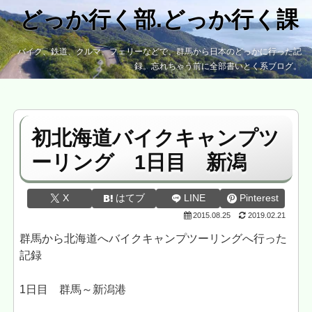
どっか行く部.どっか行く課
バイク、鉄道、クルマ、フェリーなどで、群馬から日本のどっかに行った記
録。忘れちゃう前に全部書いとく系ブログ。
初北海道バイクキャンプツ
ーリング 1日目 新潟
X
はてブ
LINE
Pinterest
2015.08.25
2019.02.21
群馬から北海道へバイクキャンプツーリングへ行った
記録
1日目 群馬～新潟港