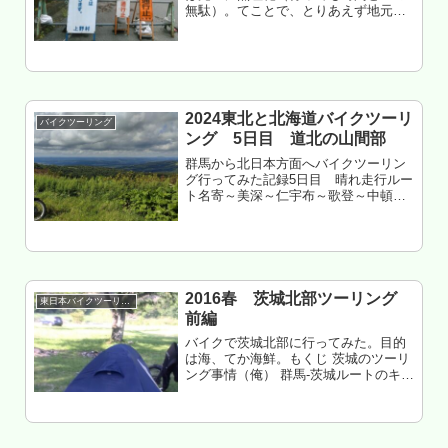
無駄）。てことで、とりあえず地元の
日常ツーリングで誤魔化すシリーズ。
2021年夏秋編。もくじ 例年通り行くと
こ無しだった 盆の群馬 盆明け 交通
量激減 ハーフウェットで林道...
2024東北と北海道バイクツーリ
バイクツーリング
ング 5日目 道北の山間部
群馬から北日本方面へバイクツーリン
グ行ってみた記録5日目 晴れ走行ルー
ト名寄～美深～仁宇布～歌登～中頓別
～知駒岳～問寒別～幌延～サロベツ原
野～豊富温泉～幌延走行距離 約230㎞
北海道天塩郡幌延町 ふるさとの森森
林公園 泊もくじ 時代の変化を...
2016春 茨城北部ツーリング
東日本バイクツーリング
前編
バイクで茨城北部に行ってみた。目的
は海、てか海鮮。もくじ 茨城のツーリ
ング事情（俺） 群馬-茨城ルートのキモ
は橋（川） 栃木のマイナー一般道は走
りやすい（日曜） 北関東のDNAを感じ
る栃木 那須烏山へ 常陸大宮市の方向性
が謎 那須烏山に帰還