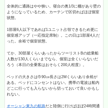
全体的に通路はやや狭い。寝台の奥1/3に棚があり壁の
ようになっているため、カーテンで区切ればほぼ個室
状態。
1部屋6人以下であれば1ユニット占領できるため更に
個室感アップ（一応指定席制）。この日は1部屋4人だ
った。余裕で個室状態。
てか、30部屋くらいあったからツーリストBの総乗船
人数が130人くらいまでなら、個室は全くいらないだ
ろう（本日の全乗客はおそらく200人程度）。
ベッドの大きさは巾90㎝長さは2Mくらいあり余裕が
ある。ベッドにコンセントはない。携帯の電波は船内
どこに行っても入らないから切っておいて良いかもし
れない。
オーシャン東九の航路
だと陸側に行けばほぼ24時間通