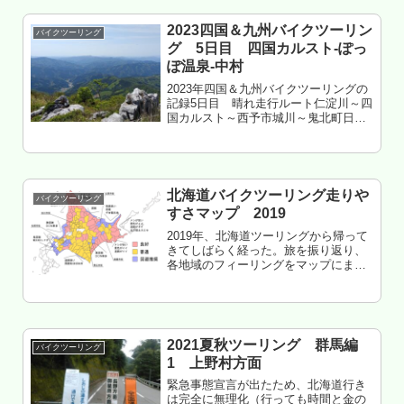
2023四国＆九州バイクツーリン
バイクツーリング
グ 5日目 四国カルスト-ぽっ
ぽ温泉-中村
2023年四国＆九州バイクツーリングの
記録5日目 晴れ走行ルート仁淀川～四
国カルスト～西予市城川～鬼北町日吉
～松野～江川崎～四万十市中村走行距
離 約180㎞高知県四万十市 四万十川
キャンプ場 泊もくじ 老後に格安旅行
のテンプレ 終了の日が近...
北海道バイクツーリング走りや
バイクツーリング
すさマップ 2019
2019年、北海道ツーリングから帰って
きてしばらく経った。旅を振り返り、
各地域のフィーリングをマップにまと
めてみた・・・いつものヤツ、2019年
版。※あくまで個人的なフィーリング
のため、天候や気温により変化するこ
とがある。しかしそれがバイク...
2021夏秋ツーリング 群馬編
バイクツーリング
1 上野村方面
緊急事態宣言が出たため、北海道行き
は完全に無理化（行っても時間と金の