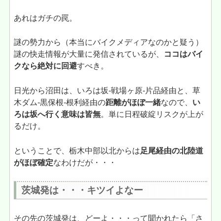
あれはガチの罠。
謎の勢力から（本当にバイクメディアなのかと疑う）
謎の快走情報が大量に発信されているが、
ココはバイ
クなら絶対に回避
すべき。
日光から沼田は、いろは坂-戦場ヶ原-片品経由と、草
木ダム-黒保根-根利経由の
距離がほぼ一緒
なので、
い
ろは坂へ行く意味は皆無
。単に日程破綻リスクが上が
るだけ。
ということで、栃木中部以北からは
足尾経由の北陸道
がほぼ確定
なわけだが・・・
茨城発は・・・キツイよなー
その先の茨城発は、どーよ・・・って聞かれたら「さ