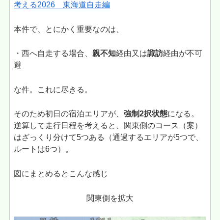
考える2026 東海道自走編
本件で、とにかく重要なのは、
・西へ自走する場合、
親不知
経由又は
諏訪
経由が不可
避
な件。これに尽きる。
そのため初日の宿泊エリアが、
強制2択状態
になる。
逆算して走行日程を考えると、関東側のコース（案）
はざっくり分けて5つある（通過するエリアが5つで、
ルートは6つ）。
図にまとめるとこんな感じ
関東側を拡大