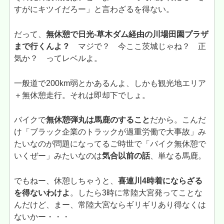
すがにキツイだろー」と言わざるを得ない。
だって、
無休憩で日光-草木ダム経由の川場田園プラザ
まで行くんよ？
マジで？ 今ここ茨城じゃね？ 正
気か？ ってレベルよ。
一般道で200km弱とかあるんよ、しかも観光地エリア
＋無休憩走行。それは即却下でしょ。
バイクで
無休憩弾丸は馬鹿のすること
だから。こんだ
け「ブラック企業のトラックが過重労働で大事故」み
たいなのが問題になってるご時世で「バイク無休憩で
いくぜー」みたいなのは
気合以前の話
、単なる馬鹿。
でもねー、休憩しちゃうと、
喜連川4時着にならざる
を得ないわけよ
。したら3時に常陸大宮発ってことな
んだけど、まー、常陸大宮ならギリギリあり得なくは
ないかー・・・