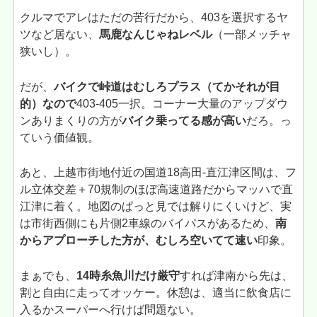
クルマでアレはただの苦行だから、403を選択するヤ
ツなど居ない、
馬鹿なんじゃねレベル
（一部メッチャ
狭いし）。
だが、
バイクで峠道はむしろプラス（てかそれが目
的）なので
403-405一択。コーナー大量のアップダウ
ンありまくりの方が
バイク乗ってる感が高い
だろ。っ
ていう価値観。
あと、上越市街地付近の国道18高田-直江津区間は、フ
ル立体交差＋70規制のほぼ高速道路だからマッハで直
江津に着く。地図のぱっと見では解りにくいけど、実
は市街西側にも片側2車線のバイパスがあるため、
南
からアプローチした方が、むしろ空いてて速い
印象。
まぁでも、
14時糸魚川だけ厳守
すれば津南から先は、
割と自由に走ってオッケー。休憩は、適当に飲食店に
入るかスーパーへ行けば問題ない。