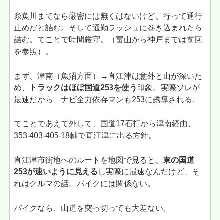
糸魚川までなら厳密には無くはないけど、行って通行
止めだと詰む。そして通勤ラッシュに巻き込まれたら
詰む。てことで時間厳守。（富山から神戸までは前回
を参照）。
まず、津南（魚沼方面）→直江津は意外と山が深いた
め、
トラックはほぼ国道253を使う
印象。実際ソレが
最速だから、ナビ全力依存マンも253に誘導される。
てことであえて外して、国道17石打から津南経由、
353-403-405-18軸で直江津に出る方針。
直江津市街地へのルートを地図で見ると、
東の国道
253が速いように見える
し実際に最速なんだけど、そ
れはクルマの話。バイクには関係ない。
バイクなら、山道を突っ切っても大差ない。