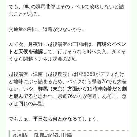
でも、9時の群馬北部はそのレベルで攻略しないと詰
むことがある。
交通量の割に、道路が少ないから。
んで次、月夜野→越後湯沢の三国峠は、
苗場のイベン
トと天候を確認
して、行けそうなら峠へ突入。ダメそ
うなら関越トンネル課金の2択。
越後湯沢→津南（越後鹿渡）は国道353がデフォだけ
ど地味にぶっ詰まるため、バイクなら県道76でも大差
ない。いや、
群馬（東京）方面から11時津南着だと割
と混んでる
と思われ、県道76の方が無難。あそこ、急
がば回れの典型。
でもまぁ、
平日なら何とかなる
でしょう。
6-8時 足尾-水沼-川場