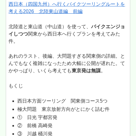
西日本（四国九州）へ行くバイクツーリングルートを
考える2026 北陸東山道編 前編
北陸道と東山道（中山道）を使って、
バイクエンジョ
イしつつ
関東から西日本へ行くプランを考えてみた
件。
あれのラスト、後編、大問題すぎる関東側の詳細。と
んでもなく複雑になったため大幅に公開が遅れた。て
かやっぱり、いくら考えても
東京発は無謀
。
もくじ
西日本方面ツーリング 関東側コース5つ
極大問題 東京放射方向がとにかく詰む件
① 日光 宇都宮発
② 前橋 高崎発
③ 川越 桶川発