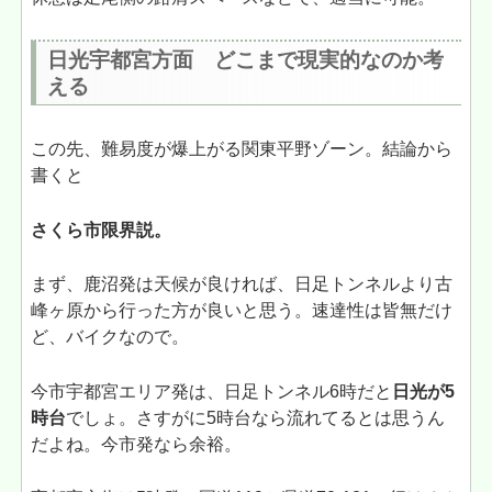
日光宇都宮方面 どこまで現実的なのか考
える
この先、難易度が爆上がる関東平野ゾーン。結論から
書くと
さくら市限界説。
まず、鹿沼発は天候が良ければ、日足トンネルより古
峰ヶ原から行った方が良いと思う。速達性は皆無だけ
ど、バイクなので。
今市宇都宮エリア発は、日足トンネル6時だと
日光が5
時台
でしょ。さすがに5時台なら流れてるとは思うん
だよね。今市発なら余裕。