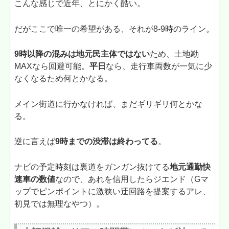
こんな感じで近年、とにかく酷い。
だがここで唯一の希望がある、それが8-9時のライン。
9時以降の混みは地元民主体ではない
ため、土地勘
MAXなら回避可能。
平日
なら、走行車両数が一気に少
なくなるため何とかなる。
メイン街道に行かなければ、まだギリギリ何とかな
る。
逆に言えば
9時までの渋滞は終わってる
。
ナビの予定時刻は裏道をガンガン抜けてる
地元通勤快
速車の数値
なので、あれを信用したらジエンド（Gマ
ップでピンポイントに激狭い迂回路を提案するアレ、
初見では無理なやつ）。