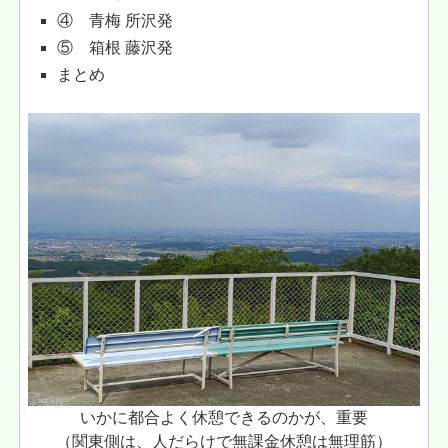
④ 青梅 所沢発
⑤ 箱根 藤沢発
まとめ
いかに都合よく休憩できるのかが、重要
（関東側は、人だらけで無課金休憩は無理筋）