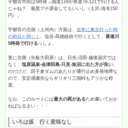
宇都宮市街は5時発→国道119か県道70-121で行けるん
じゃね？ 最悪プチ課金してもいいし（土沢-清滝150
円）。
宇都宮の北側（上河内）方面は、
去年に東北行った時
の初日と同じく
、塩谷-高徳経由で行くとして、
喜連川
5時発で行ける
っしょ。
更に北側（矢板大田原）は、日光-沼田-越後湯沢では
なく、
塩原温泉-会津田島-只見-魚沼に出た方が良い
。
のだけど、田子倉ダムのあたりが通行止め多発地帯な
ので、安定感優先ならギリギリ三国峠もアリかな程
度。
なお、このルートには
最大の罠がある
ため書いておか
ねばなるまい・・・
いろは坂 行く意味なし