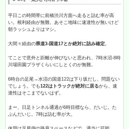
平日この時間帯に前橋渋川方面へ走ると詰む率が高
い。根利経由が無難。あそこ地味に速達性が無いけど
朝ラッシュよりはマシ。
大間々経由の
県道3-国道17とか絶対に詰み確定
。
てことで意外と距離が伸びないと思われ、7時水沼-8時
川場田園プラザくらいにしとくのが無難。
6時台の足尾→水沼の国道122は下り坂だし、問題ない
でしょう。でも
122はトラックが絶対に居る
から、速
達性はそこまでないはず。
まー、日足トンネル通過が6時目標なら、だいじ。た
ぶんだいじ。7時は詰む率が大。
休憩は足尾側の路肩スペースなどで、適当に可能。