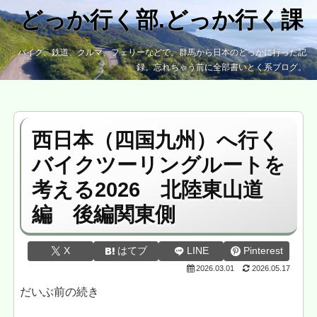
どっか行く部.どっか行く課
バイク、鉄道、クルマ、フェリーなどで、群馬から日本のどっかに行った記
録。忘れちゃう前に全部書いとく系ブログ。
西日本（四国九州）へ行く
バイクツーリングルートを
考える2026 北陸東山道
編 後編関東側
X
はてブ
LINE
Pinterest
2026.03.01
2026.05.17
だいぶ前の続き