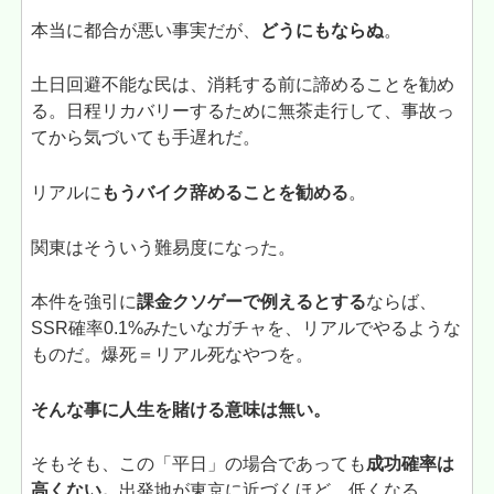
本当に都合が悪い事実だが、
どうにもならぬ
。
土日回避不能な民は、消耗する前に諦めることを勧め
る。日程リカバリーするために無茶走行して、事故っ
てから気づいても手遅れだ。
リアルに
もうバイク辞めることを勧める
。
関東はそういう難易度になった。
本件を強引に
課金クソゲーで例えるとする
ならば、
SSR確率0.1%みたいなガチャを、リアルでやるような
ものだ。爆死＝リアル死なやつを。
そんな事に人生を賭ける意味は無い。
そもそも、この「平日」の場合であっても
成功確率は
高くない。
出発地が東京に近づくほど、低くなる。