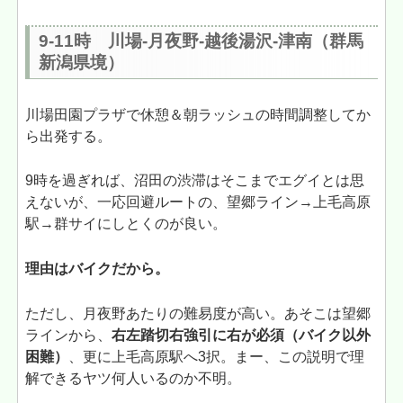
9-11時 川場-月夜野-越後湯沢-津南（群馬
新潟県境）
川場田園プラザで休憩＆朝ラッシュの時間調整してか
ら出発する。
9時を過ぎれば、沼田の渋滞はそこまでエグイとは思
えないが、一応回避ルートの、望郷ライン→上毛高原
駅→群サイにしとくのが良い。
理由はバイクだから。
ただし、月夜野あたりの難易度が高い。あそこは望郷
ラインから、
右左踏切右強引に右が必須（バイク以外
困難）
、更に上毛高原駅へ3択。まー、この説明で理
解できるヤツ何人いるのか不明。