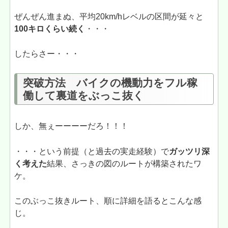
ぜんぜん進まぬ、平均20km/hレベルの区間が延々と
100キロくらい続く
・・・
したらさー・・・
突破方法 バイクの機動力をフル稼
働して裏道をぶっこ抜く
しか、無ぇーーーーだろ！！！
・・・という前提（と過去の実走経験）で
ガッツリ深
く考えた
結果、さっきの図のルートが構築されたワ
ケ。
このぶっこ抜きルート、順に詳細を語るとこんな感
じ。