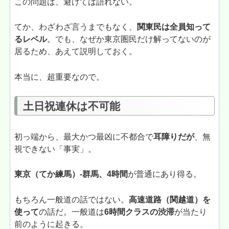
この問題は、避けては語れない。
てか、わざわざ言うまでもなく、
関東民は全員知って
るレベル
。でも、なぜか東京圏民だけ解ってないのが
居るため、あえて説明しておく。
本当に、超重要なので。
土日祝連休は不可能
初っ端から、最大かつ最凶に不都合で
耳障りだが
、無
視できない「事実」。
東京（てか練馬）-群馬、4時間
が普通にあり得る。
もちろん一般道の話ではない。
高速道路（関越道）を
使って
の話だ。一般道は
6時間クラスの渋滞
が当たり
前のように起きる。