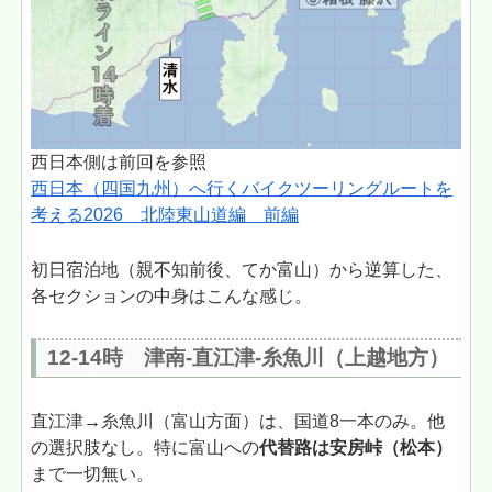
西日本側は前回を参照
西日本（四国九州）へ行くバイクツーリングルートを
考える2026 北陸東山道編 前編
初日宿泊地（親不知前後、てか富山）から逆算した、
各セクションの中身はこんな感じ。
12-14時 津南-直江津-糸魚川（上越地方）
直江津→糸魚川（富山方面）は、国道8一本のみ。他
の選択肢なし。特に富山への
代替路は安房峠（松本）
まで一切無い。