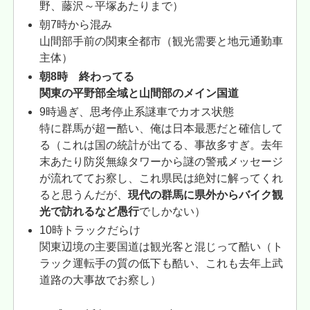
野、藤沢～平塚あたりまで）
朝7時から混み
山間部手前の関東全都市（観光需要と地元通勤車
主体）
朝8時 終わってる
関東の平野部全域と山間部のメイン国道
9時過ぎ、思考停止系謎車でカオス状態
特に群馬が超ー酷い、俺は日本最悪だと確信して
る（これは国の統計が出てる、事故多すぎ。去年
末あたり防災無線タワーから謎の警戒メッセージ
が流れててお察し、これ県民は絶対に解ってくれ
ると思うんだが、
現代の群馬に県外からバイク観
光で訪れるなど愚行
でしかない）
10時トラックだらけ
関東辺境の主要国道は観光客と混じって酷い（ト
ラック運転手の質の低下も酷い、これも去年上武
道路の大事故でお察し）