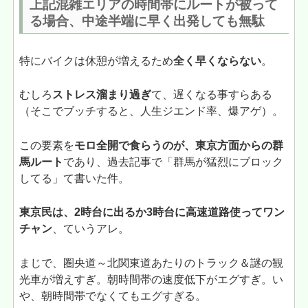
上記混雑エリアの時間帯にルートが被って
る場合、中途半端に早く出発しても無駄
特にバイクは休憩が増えるため
全く早くならない
。
むしろ
ストレス溜まり過ぎ
て、遅くなる事すらある
（そこでブッチすると、人生ジエンド率、爆アゲ）。
この要素を
モロ全開で食らうのが、東京方面からの群
馬ルート
であり、過去記事で「群馬が猛烈にブロック
してる」て書いた件。
東京民は、2時台に出るか3時台に高速道路使ってワン
チャン
、ていうアレ。
まじで、圏央道～北関東道あたりのトラック＆謎の観
光車が増えすぎ。朝時間帯の速度低下がエグすぎ。い
や、朝時間帯でなくてもエグすぎる。