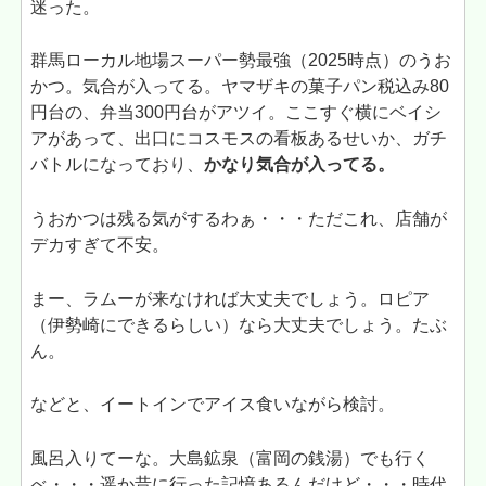
迷った。
群馬ローカル地場スーパー勢最強（2025時点）のうお
かつ。気合が入ってる。ヤマザキの菓子パン税込み80
円台の、弁当300円台がアツイ。ここすぐ横にベイシ
アがあって、出口にコスモスの看板あるせいか、ガチ
バトルになっており、
かなり気合が入ってる。
うおかつは残る気がするわぁ・・・ただこれ、店舗が
デカすぎて不安。
まー、ラムーが来なければ大丈夫でしょう。ロピア
（伊勢崎にできるらしい）なら大丈夫でしょう。たぶ
ん。
などと、イートインでアイス食いながら検討。
風呂入りてーな。大島鉱泉（富岡の銭湯）でも行く
べ・・・遥か昔に行った記憶あるんだけど・・・時代