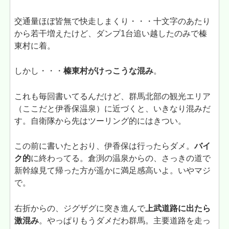
交通量ほぼ皆無で快走しまくり・・・十文字のあたり
から若干増えたけど、ダンプ1台追い越したのみで榛
東村に着。
しかし・・・
榛東村がけっこうな混み
。
これも毎回書いてるんだけど、群馬北部の観光エリア
（ここだと伊香保温泉）に近づくと、いきなり混みだ
す。自衛隊から先はツーリング的にはきつい。
この前に書いたとおり、伊香保は行ったらダメ。
バイ
ク的
に終わってる。倉渕の温泉からの、さっきの道で
新幹線見て帰った方が遥かに満足感高いよ。いやマジ
で。
右折からの、ジグザグに突き進んで
上武道路に出たら
激混み
。やっぱりもうダメだわ群馬。主要道路を走っ