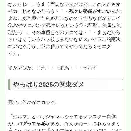
なんかねー、うまく言えないんだけど、この人たち
マ
イカーじゃない
だろう・・・
残クレ勢感がすごい
んだ
よね。あれ擦ったら終わりなので（でもなぜかデカイ
SUVやミニバンで残クレるという謎の行動、無傷は無
理だろー、その車種とそのテクでは・・・まぁだから
アレはそういうハメ殺しみたいなＭスパイラル的商法
なのだろうが、仮に解っててやってたらくそエグ
イ）。
てかマジか、これ・・・群馬・・・ヤバイ
やっぱり2025の関東ダメ
完全に何かがオカシイ。
「クルマ」というジャンルやってるクラスター自体
が、
バグってる感
がある。なんかねー、これもうまく
言えないんだけど「クルマ好き」じゃないのに、なぜ