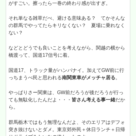
がすごい。擦ったら一巻の終わり感が出すぎ。
それ単なる雑草だべ、避ける意味ある？ てかそんな
の群馬でやってたらキリなくない？ 夏場に乗れなく
ない？
などとどうでも良いことを考えながら、関越の横から
橋渡って、国道17信号に着。
国道17、トラック量がハンパナイ。加えてGW前に行
っちまうべ民と思われる
南関東車がメッチャ居る
。
やっぱりさー関東は、GW前だろうが後だろうが行っ
ても無駄化したんだよ・・・
皆さん考える事一緒
だか
ら。
群馬栃木ではもう無理なんだよ、そのエリアはデフォ
突き抜けないとダメ。東京郊外民＋休日ランチ＋日帰