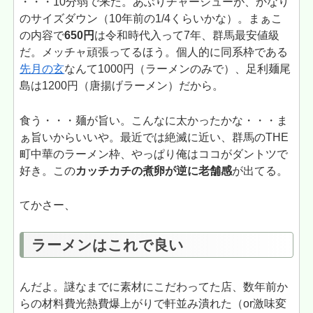
・・・10分弱で来た。あぶりチャーシューが、かなり
のサイズダウン（10年前の1/4くらいかな）。まぁこ
の内容で
650円
は令和時代入って7年、群馬最安値級
だ。メッチャ頑張ってるほう。個人的に同系枠である
先月の玄
なんて1000円（ラーメンのみで）、足利麺尾
島は1200円（唐揚げラーメン）だから。
食う・・・麺が旨い。こんなに太かったかな・・・ま
ぁ旨いからいいや。最近では絶滅に近い、群馬のTHE
町中華のラーメン枠、やっぱり俺はココがダントツで
好き。この
カッチカチの煮卵が逆に老舗感
が出てる。
てかさー、
ラーメンはこれで良い
んだよ。謎なまでに素材にこだわってた店、数年前か
らの材料費光熱費爆上がりで軒並み潰れた（or激味変