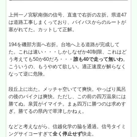
上州一ノ宮駅南側の信号、直進で右折の左折。県道47
は道路工事しまくっており、バイパスからのルートが
塞がれてた。カットして正解。
194を磯部方面へ右折。台地へ上る道路が完成して
た。これは速い・・・しかしなぜか40制限、これはど
う考えても50か60だろ・・・
誰も40で走って無いわ
。
こういうの、もうやめて欲しい。適正速度が解らなく
なって逆に危険。
段丘上に出た。メッチャ空いてて爽快。やっぱり風呂
の後のバイクは爽快。ただし、この前の四万温泉には
勝てぬ。泉質がイマイチ。まぁ四万に勝つのは求めす
ぎ。勝てるの県内で草津しかねぇ。
などと考えながら、信越化学の脇を通過。信号タイミ
ングサイコーすぎて
全く停止せず
快走。