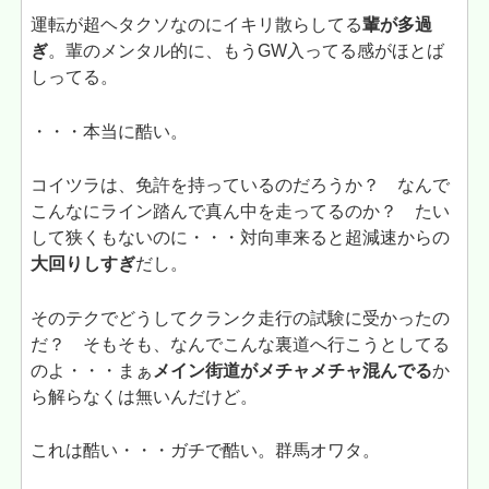
運転が超ヘタクソなのにイキリ散らしてる
輩が多過
ぎ
。輩のメンタル的に、もうGW入ってる感がほとば
しってる。
・・・本当に酷い。
コイツラは、免許を持っているのだろうか？ なんで
こんなにライン踏んで真ん中を走ってるのか？ たい
して狭くもないのに・・・対向車来ると超減速からの
大回りしすぎ
だし。
そのテクでどうしてクランク走行の試験に受かったの
だ？ そもそも、なんでこんな裏道へ行こうとしてる
のよ・・・まぁ
メイン街道がメチャメチャ混んでる
か
ら解らなくは無いんだけど。
これは酷い・・・ガチで酷い。群馬オワタ。