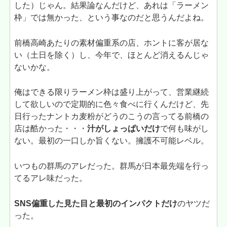
した）じゃん。結果論なんだけど、あれは「ラーメン
枠」では無かった、という事なのだと思うんだよね。
前橋高崎あたりの素材偏重系の店、ホントに客が居な
い（土日を除く）し、今年で、ほとんど消えるんじゃ
ないかな。
俺はできる限りラーメン枠は盛り上がって、営業継続
して欲しいので定期的に色々食べに行くんだけど、先
日行ったナントカ麦粉がどうのこうの言ってる前橋の
店は酷かった・・・
汁がしょっぱいだけ
で何も味がし
ない。最初の一口しか旨くない。擁護不可能レベル。
いつもの群馬のアレだった。群馬が日本最先端を行っ
てるアレ味だった。
SNS偏重した見た目と最初のインパクトだけ
のヤツだ
った。