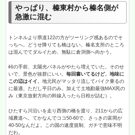
やっぱり、榛東村から榛名側が
急激に混む
トンネルより県道122の方がツーリング感あるのでそ
っちへ。どうせ降りても橋はない。榛名支所のところ
は混んでてダルイため、無駄に倉渕側へ向かう。
峠の手前、太陽光パネルがやたら増えていた。そのせ
いで、景色が抜群にいい。
毎回書いてるけど、地味に
この辺はイイ
。地元民がマッタリ流してバイク乗るの
に最適。ただし平日のみ。加えて土地勘最強MAX民の
み（東京放射方向の幹線入ったら日程が詰む）。
ひたすら川沿いを走り西側の橋を渡り、211からの広
域農道へ。てかなんでココ50-60で、さっきの富岡が
40-50なんだよ。この国の速度規制、ガチで意味不明
だわ。