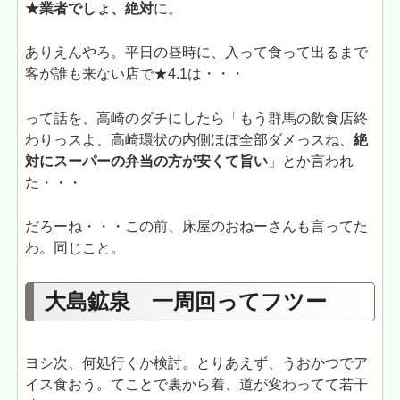
★業者でしょ、絶対
に。
ありえんやろ。平日の昼時に、入って食って出るまで
客が誰も来ない店で★4.1は・・・
って話を、高崎のダチにしたら「もう群馬の飲食店終
わりっスよ、高崎環状の内側ほぼ全部ダメっスね、
絶
対にスーパーの弁当の方が安くて旨い
」とか言われ
た・・・
だろーね・・・この前、床屋のおねーさんも言ってた
わ。同じこと。
大島鉱泉 一周回ってフツー
ヨシ次、何処行くか検討。とりあえず、うおかつでア
イス食おう。てことで裏から着、道が変わってて若干