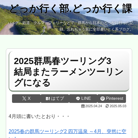
どっか行く部.どっか行く課
バイク、鉄道、クルマ、フェリーなどで、群馬から日本のどっかに行った記
録。忘れちゃう前に全部書いとく系ブログ。
2025群馬春ツーリング3
結局またラーメンツーリン
グになる
X
はてブ
LINE
Pinterest
2025.04.24
2025.05.03
4月頭に書いたとおり・・・
2025春の群馬ツーリング2 四万温泉 ～4月、突然に空