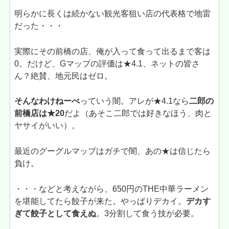
明らかに長くは続かない観光客狙い店の代表格で地雷
だった・・・
実際にその前橋の店、俺が入って食って出るまで客は
0。だけど、Gマップの評価は★4.1、ネットの皆さ
ん？絶賛、地元民はゼロ。
そんなわけねーべ
っていう闇。アレが★4.1なら
二郎の
前橋店は★20
だよ（あそこ二郎では好きなほう、肉と
ヤサイがいい）。
最近のグーグルマップはガチで闇、あの★は信じたら
負け。
・・・などと考えながら、650円のTHE中華ラーメン
を堪能してたら餃子が来た。やっぱりデカイ。
デカす
ぎて餃子として食えぬ
。3分割して食う技が必要。