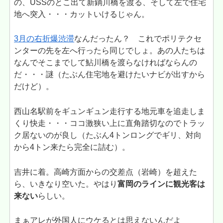
の、USSのとこ出て新鏑川橋を渡る、そして左で住宅
地へ突入・・・カットいけるじゃん。
3月の右折爆渋滞
なんだったん？ これでポリテクセ
ンターの先を左へ行ったら同じでしょ。あの人たちは
なんでそこまでして鮎川橋を渡らなければならんの
だ・・・謎（たぶん住宅地を避けたいナビが出すから
だけど）。
西山名駅前をギュンギュン走行する地元車を追走しま
くり快走・・・ココ激狭い上に直角踏切なのでトラッ
ク居ないのが良し（たぶん4トンロングでギリ、対向
から4トン来たら完全に詰む）。
吉井に着。高崎方面からの交差点（岩崎）を超えた
ら、いきなり空いた。やはり
富岡のラインに観光客は
来ない
らしい。
まぁアレが外国人にウケるとは思えないんだよ