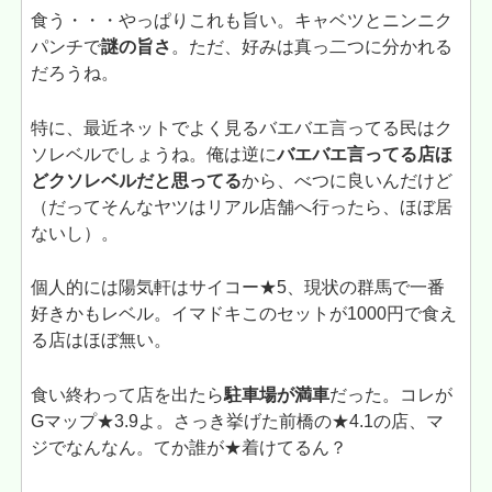
食う・・・やっぱりこれも旨い。キャベツとニンニク
パンチで
謎の旨さ
。ただ、好みは真っ二つに分かれる
だろうね。
特に、最近ネットでよく見るバエバエ言ってる民はク
ソレベルでしょうね。俺は逆に
バエバエ言ってる店ほ
どクソレベルだと思ってる
から、べつに良いんだけど
（だってそんなヤツはリアル店舗へ行ったら、ほぼ居
ないし）。
個人的には陽気軒はサイコー★5、現状の群馬で一番
好きかもレベル。イマドキこのセットが1000円で食え
る店はほぼ無い。
食い終わって店を出たら
駐車場が満車
だった。コレが
Gマップ★3.9よ。さっき挙げた前橋の★4.1の店、マ
ジでなんなん。てか誰が★着けてるん？