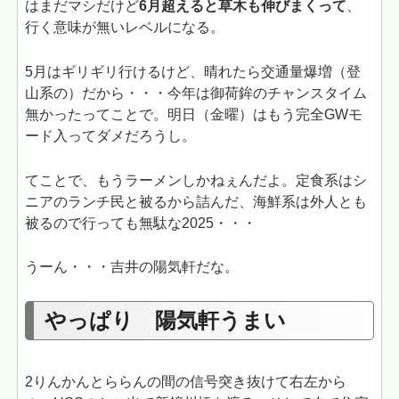
はまだマシだけど
6月超えると草木も伸びまくって
、
行く意味が無いレベルになる。
5月はギリギリ行けるけど、晴れたら交通量爆増（登
山系の）だから・・・今年は御荷鉾のチャンスタイム
無かったってことで。明日（金曜）はもう完全GWモ
ード入ってダメだろうし。
てことで、もうラーメンしかねぇんだよ。定食系はシ
ニアのランチ民と被るから詰んだ、海鮮系は外人とも
被るので行っても無駄な2025・・・
うーん・・・吉井の陽気軒だな。
やっぱり 陽気軒うまい
2りんかんとららんの間の信号突き抜けて右左から