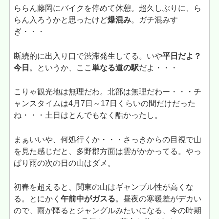
ららん藤岡にバイクを停めて休憩。超久しぶりに、ら
らん入ろうかと思ったけど
爆混み
。ガチ混みす
ぎ・・・
断続的に出入り口で渋滞発生してる。いや
平日だよ？
今日
。というか、ここ
単なる道の駅
だよ・・・
こりゃ観光地は無理だわ。北部は無理だわー・・・チ
ャンスタイムは4月7日～17日くらいの間だけだった
ね・・・土日はとんでもなく酷かったし。
まぁいいや、何処行くか・・・さっきからの目視で山
を見た感じだと、多野郡方面は雲がかかってる。やっ
ぱり雨の次の日の山はダメ。
初春を超えると、関東の山はギャンブル性が高くな
る。とにかく
午前中がガスる
。昼夜の寒暖差がデカい
ので、雨が降るとジャングルみたいになる、今の時期