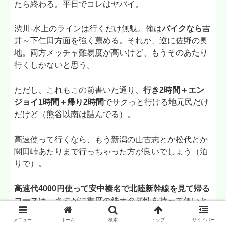
たら終わる。平日でコレはヤバイ。
渋川-水上のラインは行くだけ無駄。俺は
バイクなら
吉
井～下仁田方面を強く薦める。それか、逆に佐野の奥
地。両方メッチャ難易度が高いけど、もうそのあたり
行くしかないと思う。
ただし、これもこの前書いた通り、
行き2時間＋エン
ジョイ1時間＋帰り2時間
でサクっと行ける地元民だけ
だけど（熊谷以南は詰んでる）。
高速使って行くなら、もう新潟の山古志とか松代とか
関田峠あたりまで行っちゃった方が良いでしょう（泊
りで）。
高速代4000円使って安中榛名で北陸新幹線を見て帰る
コース
は、さすがに重度の鉄オタ属性を持って無いと
厳しいと思うわ。
メニュー
ホーム
検索
トップ
サイドバー