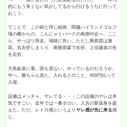
的にもう長くない気がしてるから行けるうちに行って
おこう。
てことで、この前と同じ経路、関越ハイランドゴルフ
場の横からの、こんにゃくパークの南側付近へ。ここ
ら、やっぱり快走。地味に良い。ただし難易度は激
高。右左折しまくり、南後箇森で右折。上信越道の先
を左折。
大島鉱泉に着。誰も居ない。やっているのだろうか。
中へ。爺ちゃん居た。入れるとのこと。450円払って
入場。
設備はメッチャ、ヤレてる・・・この設備のヤレは本
気ですごい。近年では一番ボロい。人吉の新温泉を超
えた。ただ、レトロ感というより
ヤレ感が先に来る
感
じ。