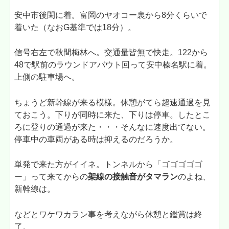
安中市後閑に着。富岡のヤオコー裏から8分くらいで
着いた（なおG基準では18分）。
信号右左で秋間梅林へ。交通量皆無で快走。122から
48で駅前のラウンドアバウト回って安中榛名駅に着。
上側の駐車場へ。
ちょうど新幹線が来る模様。休憩がてら超速通過を見
ておこう。下りが同時に来た、下りは停車。したとこ
ろに登りの通過が来た・・・そんなに速度出てない。
停車中の車両がある時は抑えるのだろうか。
単発で来た方がイイネ。トンネルから「ゴゴゴゴゴ
ー」って来てからの
架線の接触音がタマラン
のよね、
新幹線は。
などとワケワカラン事を考えながら休憩と鑑賞は終
了。