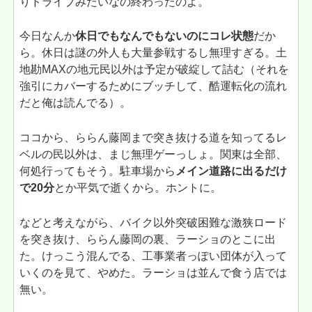
りドライブみたいなの終わったのよ。
今日なんか
休日でもなんでもないのにコレ状態
だか
ら。休日は謎の外人も大量参戦するし無理すぎる。土
地勘MAXの地元民以外は予定が破綻して詰む（それを
強引にカバーするためにブッチして、酷運転化の流れ
だと俺は読んでる）。
ココから、ららん藤岡まで突き抜ける道を知ってるレ
ベルの民以外は、まじ無理ゲーっしょ。関東は全部、
何処行ってもそう。駐車場から
メイン道路に出るだけ
で20分
とか平気で逝くから。ホントに。
などと考えながら、バイク以外突破困難な激狭ロード
を突き抜け、ららん藤岡の裏、ラーショのとこに出
た。けっこう混んでる、工事業者っぽい団体が入って
いくのを見て、やめた。ラーショは並んで食う店では
無い。