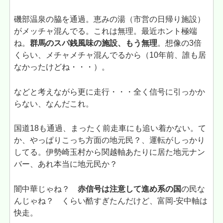
磯部温泉の脇を通過。恵みの湯（市営の日帰り施設）
がメッチャ混んでる。これは無理。最近ホント極端
ね。
群馬のスパ銭風味の施設、もう無理
。想像の3倍
くらい、メチャメチャ混んでるから（10年前、誰も居
なかったけどね・・・）。
などと考えながら更に走行・・・全く信号に引っかか
らない、なんだこれ。
国道18も通過、まったく前走車にも追い着かない。て
か、やっぱりこっち方面の地元民？、運転がしっかり
してる。伊勢崎玉村から関越軸あたりに居た地元ナン
バー、あれ本当に地元民か？
闇中華じゃね？
赤信号は注意して進め系の国
の民な
んじゃね？ くらい酷すぎたんだけど、富岡-安中軸は
快走。