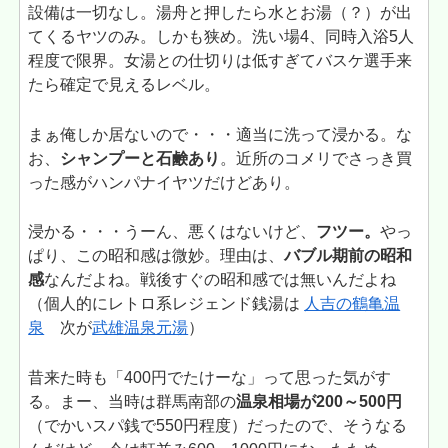
設備は一切なし。湯舟と押したら水とお湯（？）が出
てくるヤツのみ。しかも狭め。洗い場4、同時入浴5人
程度で限界。女湯との仕切りは低すぎてバスケ選手来
たら確定で見えるレベル。
まぁ俺しか居ないので・・・適当に洗って浸かる。な
お、
シャンプーと石鹸あり
。近所のコメリでさっき買
った感がハンパナイヤツだけどあり。
浸かる・・・うーん、悪くはないけど、
フツー。
やっ
ぱり、この昭和感は微妙。理由は、
バブル期前の昭和
感
なんだよね。戦後すぐの昭和感では無いんだよね
（個人的にレトロ系レジェンド銭湯は
人吉の鶴亀温
泉
次が
武雄温泉元湯
）
昔来た時も「400円でたけーな」って思った気がす
る。まー、当時は群馬南部の
温泉相場が200～500円
（でかいスパ銭で550円程度）だったので、そうなる