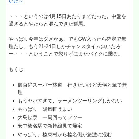
いた～
・・・というのは4月15日あたりまでだった。中盤を
過ぎるとやたらと混んできた群馬。
やっぱり今年はダメかぁ。でもGW入ったら確定で無
理だし、もう21-24日しかチャンスタイム無いだろ
ー・・・ということで懲りずにまたバイクに乗る。
もくじ
御荷鉾スーパー林道 行きたいけど天候と輩で無
理
もうヤバすぎて、ラーメンツーリングしかない
やっぱり 陽気軒うまい
大島鉱泉 一周回ってフツー
安中榛名駅で新幹線見て帰宅
やっぱり、榛東村から榛名側が急激に混む