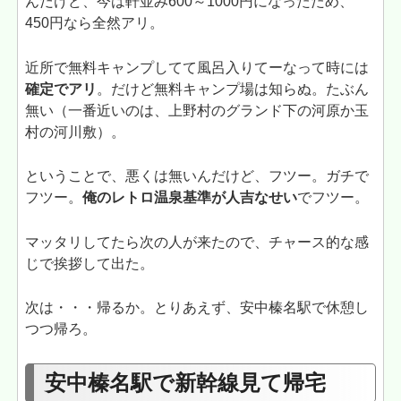
んだけど、今は軒並み600～1000円になったため、
450円なら全然アリ。
近所で無料キャンプしてて風呂入りてーなって時には
確定でアリ
。だけど無料キャンプ場は知らぬ。たぶん
無い（一番近いのは、上野村のグランド下の河原か玉
村の河川敷）。
ということで、悪くは無いんだけど、フツー。ガチで
フツー。
俺のレトロ温泉基準が人吉なせい
でフツー。
マッタリしてたら次の人が来たので、チャース的な感
じで挨拶して出た。
次は・・・帰るか。とりあえず、安中榛名駅で休憩し
つつ帰ろ。
安中榛名駅で新幹線見て帰宅