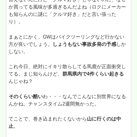
か買ってる風味が多過ぎるんだよね（ロクにメーカー
も知らんのに謎に「クルマ好き」だと言い張った
り）。
まぁとにかく、GWはバイクツーリングなど行かない
方が良いでしょう。
しょうもない事故多発の予感
しか
しない。
これ今日、絶対にイキリ散らしてる馬鹿が正面衝突し
てる。まじ知らんけど、
群馬県内で4件くらい起きる
んじゃね？
そのくらい酷い
わ・・・なんでこんなに別世界になる
んかね。チャンスタイム2週間無かった。
てことで、巻き込まれたくないから
山に行くのは中
止
。