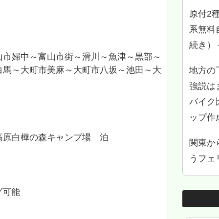
原付2
系無料
続き）
山市婦中～富山市街～滑川～魚津～黒部～
白馬～大町市美麻～大町市八坂～池田～大
地方の
強説は
バイク
ップ作
高原白樺の森キャンプ場 泊
関東か
うフェリ
グ可能