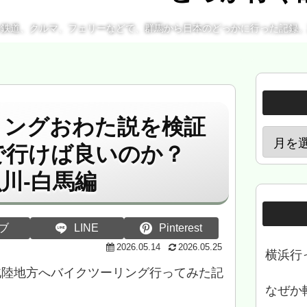
、鉄道、クルマ、フェリーなどで、群馬から日本のどっかに行った記録
ーリングおわた説を検証
まで行けば良いのか？
魚川-白馬編
ブ
LINE
Pinterest
2026.05.14
2026.05.25
横浜行
部北陸地方へバイクツーリング行ってみた記
なぜか