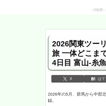
バイク
2026関東ツ
旅 一体どこ
4日目 富山-糸
X
はて
2026年の5月、群馬から中
録。