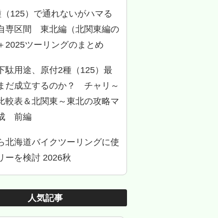
種（125）で通れないがハマる
自専区間 東北編（北関東編の
＋2025ツーリングのまとめ
下駄用途、原付2種（125）最
まだ成立するのか？ チャリ～
比較表＆北関東～東北の攻略マ
成 前編
ら北海道バイクツーリングに使
ーを検討 2026秋
人気記事