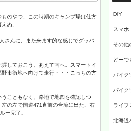
DIY
つものやつ、この時期のキャンプ場は仕方
言えぬ。
スマホ
理人さんに、また来ます的な感じでグッバ
その他
どーで
把握しておこう、あえて南へ。スマートイ
福野市街地へ向けて走行・・・こっちの方
バイク
バイク
いうこともなく、路地で地図を確認しつ
、左の左で国道471直前の合流に出た。右
ライフ
スルー完了。
北海道