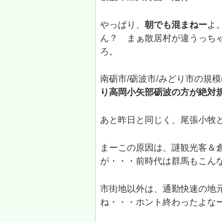
やっぱり、
朝でも混まねー
よ
ん？ まぁ散居村が違うっち
ろ。
南砺市/砺波市/みどり市の規
り高岡小矢部砺波の方が絶対
あと昨日と同じく、尾張小牧
まーこの原因は、謎観光客＆
が・・・前時代は群馬もこん
市街地以外は、通勤快速の地
ね・・・ホント終わったよな