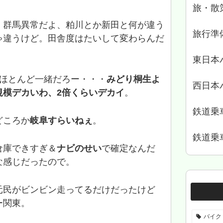
旅・散
。群馬異常だよ、粕川とか新田と何が違う
旅行準
ゃ違うけど。田舎度はたいして変わらんだ
東日本
模ほとんど一緒だろー・・・
みどり桐生よ
西日本
規模デカいわ、2倍くらいデカイ
。
鉄道乗
どころか
岐阜すらいねぇ
。
鉄道乗
倉庫できすぎ＆
ナビのせい
で確定なんだ
な感じだったので。
元民がビンビン走ってるだけだったけど
ー関東。
バイク