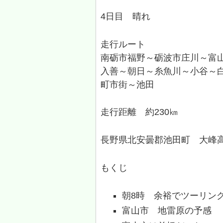
4日目 晴れ
走行ルート
南砺市福野～砺波市庄川～富
入善～朝日～糸魚川～小谷～
町市街～池田
走行距離 約230㎞
長野県北安曇郡池田町 大峰
もくじ
朝8時 余裕でツーリン
富山市 地雷原の予感