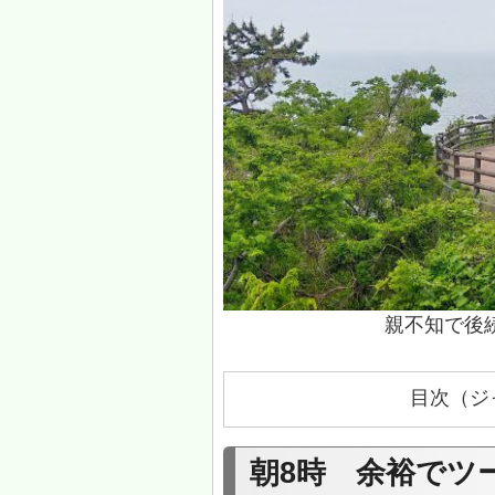
親不知で後
目次（ジ
朝8時 余裕でツ