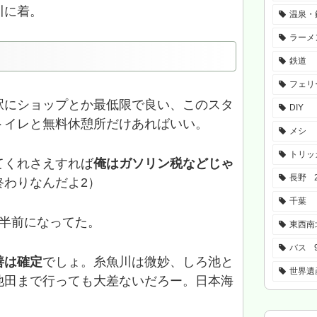
川に着。
温泉・
ラーメ
鉄道
フェリ
駅にショップとか最低限で良い、このスタ
DIY
トイレと無料休憩所だけあればいい。
メシ
トリッ
てくれさえすれば
俺はガソリン税などじゃ
長野
終わりなんだよ2）
千葉
時半前になってた。
東西南
バス
善は確定
でしょ。糸魚川は微妙、しろ池と
世界遺
池田まで行っても大差ないだろー。日本海