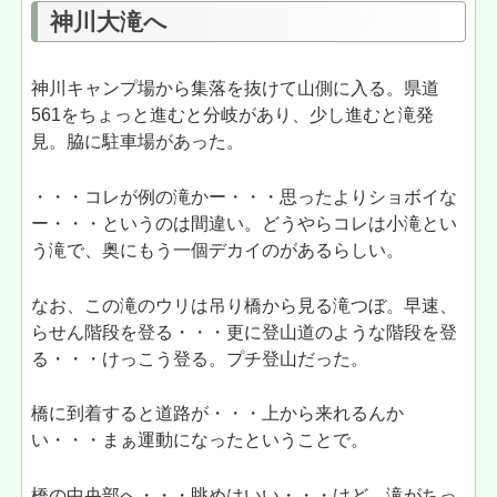
神川大滝へ
神川キャンプ場から集落を抜けて山側に入る。県道
561をちょっと進むと分岐があり、少し進むと滝発
見。脇に駐車場があった。
・・・コレが例の滝かー・・・思ったよりショボイな
ー・・・というのは間違い。どうやらコレは小滝とい
う滝で、奥にもう一個デカイのがあるらしい。
なお、この滝のウリは吊り橋から見る滝つぼ。早速、
らせん階段を登る・・・更に登山道のような階段を登
る・・・けっこう登る。プチ登山だった。
橋に到着すると道路が・・・上から来れるんか
い・・・まぁ運動になったということで。
橋の中央部へ・・・眺めはいい・・・けど、滝がちっ