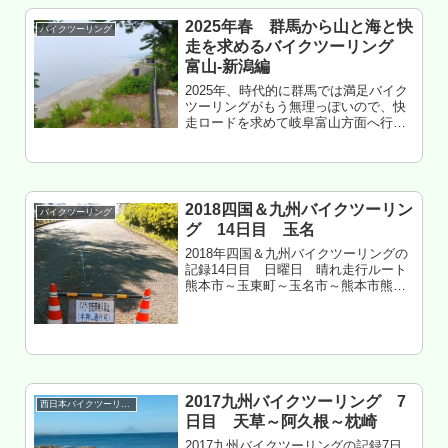
2025年春 群馬から山と海と快
バイクツーリング
走を求めるバイクツーリング
富山-新潟編
2025年、時代的に群馬では満足バイク
ツーリングがもう無理っぽいので、快
走ロードを求めて岐阜富山方面へ行っ
た記録。2025年5月15日 木曜日 晴
れ走行ルート富山市大沢野～立山～上
市～滑川～魚津～黒部～入善～朝日～
糸魚川走行距離 約130k...
2018四国＆九州バイクツーリン
バイクツーリング
グ 14日目 玉名
2018年四国＆九州バイクツーリングの
記録14日目 日曜日 晴れ走行ルート
熊本市～玉東町～玉名市～熊本市熊本
県某市街地 友人宅 泊玉名の写真な
しもくじ 玉名へツーリング 大輪ビミョ
ー 横島山へ 県道1がサイコー 草枕温泉
てんすい案外フツー ...
2017九州バイクツーリング 7
西日本バイクツーリング
日目 天草～阿久根～枕崎
2017九州バイクツーリングの記録7日