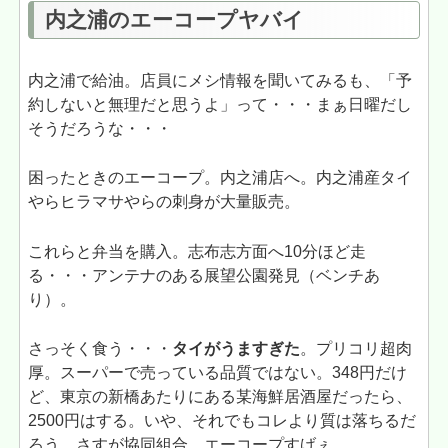
内之浦のエーコープヤバイ
内之浦で給油。店員にメシ情報を聞いてみるも、「予
約しないと無理だと思うよ」って・・・まぁ日曜だし
そうだろうな・・・
困ったときのエーコープ。内之浦店へ。内之浦産タイ
やらヒラマサやらの刺身が大量販売。
これらと弁当を購入。志布志方面へ10分ほど走
る・・・アンテナのある展望公園発見（ベンチあ
り）。
さっそく食う・・・
タイがうますぎた
。プリコリ超肉
厚。スーパーで売っている品質ではない。348円だけ
ど、東京の新橋あたりにある某海鮮居酒屋だったら、
2500円はする。いや、それでもコレより質は落ちるだ
ろう。さすが協同組合。エーコープすげぇ。