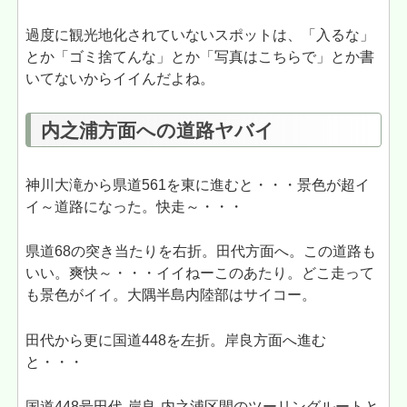
過度に観光地化されていないスポットは、「入るな」
とか「ゴミ捨てんな」とか「写真はこちらで」とか書
いてないからイイんだよね。
内之浦方面への道路ヤバイ
神川大滝から県道561を東に進むと・・・景色が超イ
イ～道路になった。快走～・・・
県道68の突き当たりを右折。田代方面へ。この道路も
いい。爽快～・・・イイねーこのあたり。どこ走って
も景色がイイ。大隅半島内陸部はサイコー。
田代から更に国道448を左折。岸良方面へ進む
と・・・
国道448号田代-岸良-内之浦区間のツーリングルートと