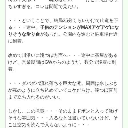
ちゃすぎる。コレは間近で見たい。
・・・ということで、結局25分くらいかけて山道を下
る・・・途中、
子供のテンションがMAXアゲアゲにな
りそうな滑り台
があった。公園内を進むと駐車場付近
に到着。
改めて川沿いに滝つぼ方面へ・・・途中に茶屋がある
けど、営業期間はGWからのようだ。数分で滝壺に到
着。
・・・ダバダバ流れ落ちる巨大な滝。周囲は水しぶき
が霧のように立ち込めていてコケだらけ。滝つぼ直前
まで立ち入れるのがいい。
しかし、この滝壺・・・そのままドボンと入って泳げ
そうな雰囲気・・・入るなとは書いていないけど、そ
こは空気を読んで入らないように・・・