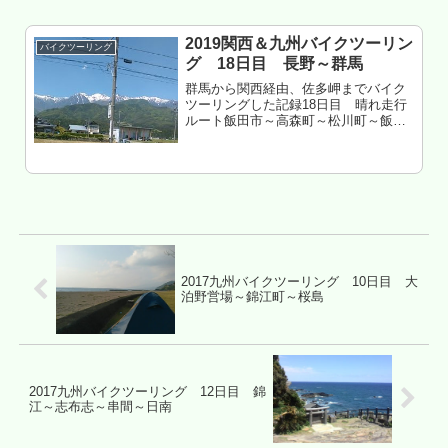
ーもくじ 越智から津野町へ かわうそ自
然公園は微妙だった 四国カ...
2019関西＆九州バイクツーリン
バイクツーリング
グ 18日目 長野～群馬
群馬から関西経由、佐多岬までバイク
ツーリングした記録18日目 晴れ走行
ルート飯田市～高森町～松川町～飯島
町～駒ヶ根市～伊那市～茅野市～立科
町～佐久市～群馬県帰宅もくじ 伊那谷
ツーリング 八ヶ岳周辺はクソすぎ
る・・・ ついに群馬が見えた 関西...
2017九州バイクツーリング 10日目 大
泊野営場～錦江町～桜島
2017九州バイクツーリング 12日目 錦
江～志布志～串間～日南