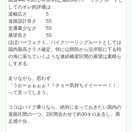
してのオレ的評価は
道幅広さ 5
道路設計良さ 5S
交通量少なさ 5S
展望良さ 5S
ほぼパーフェクト。バイクツーリングルートとしては
国内最高クラス確定。特に山間部から沿岸部に下る時
の海に落ちていくような連続橋梁区間の展望は素晴ら
しすぎる。
走りながら、思わず
「うおーぉぉぉぉ！！チョー気持ちイイーーー！！」
って言ってしまう。
ココはバイク乗りなら、絶対に走っておきたい国内の
道路区間の一つ。2区間合わせて約30キロあるし、満
足感十分。