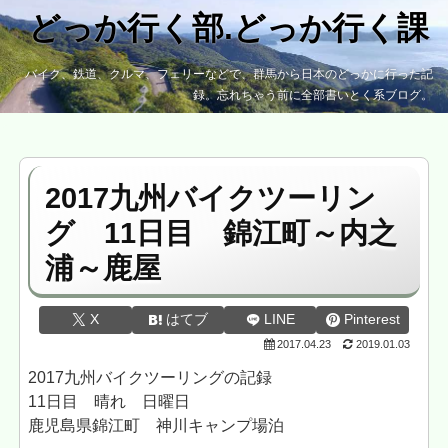
どっか行く部.どっか行く課
バイク、鉄道、クルマ、フェリーなどで、群馬から日本のどっかに行った記
録。忘れちゃう前に全部書いとく系ブログ。
2017九州バイクツーリン
グ 11日目 錦江町～内之
浦～鹿屋
X
はてブ
LINE
Pinterest
2017.04.23
2019.01.03
2017九州バイクツーリングの記録
11日目 晴れ 日曜日
鹿児島県錦江町 神川キャンプ場泊