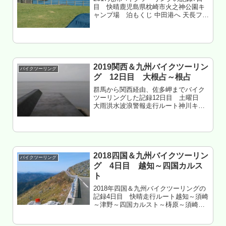
目 快晴鹿児島県枕崎市火之神公園キ
ャンプ場 泊もくじ 中田港へ 天長フェ
リーロザリオラインで長島へ 阿久根の
うずしお館（食堂）で刺身定食 薩摩川
内をスルーし市来へ 市来から枕崎の国
道270号は酷かった ...
2019関西＆九州バイクツーリン
バイクツーリング
グ 12日目 大根占～根占
群馬から関西経由、佐多岬までバイク
ツーリングした記録12日目 土曜日
大雨洪水波浪警報走行ルート神川キャ
ンプ場～根占～神川キャンプ場鹿児島
県肝属郡錦江町 神川キャンプ場 2泊
目もくじ 天気 大荒れ ネッピー館 ビ
ミョー やはり俺はニシムタ派...
2018四国＆九州バイクツーリン
バイクツーリング
グ 4日目 越知～四国カルス
ト
2018年四国＆九州バイクツーリングの
記録4日目 快晴走行ルート越知～須崎
～津野～四国カルスト～梼原～須崎～
津野高知県高岡郡津野町 かわうそ自
然公園 泊四国カルスト、景色サイコ