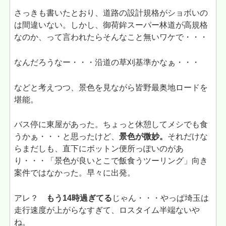
さっきも書いたとおり、道路の設計規格がショボいの
は間違いない。しかし、御荷鉾スーパー林道が高規格
なのか、って言われたらそんなこと無いワケで・・・
なんだろうなー・・・沿道の草刈基準かなぁ・・・
などと考えつつ、景色を見ながら皆野最奥地ロードを
堪能。
バス停に東屋があった。ちょっと休憩してメシでも食
うかぁ・・・と思ったけど、
景色が微妙。
それだけな
らまだしも、直下にボットン便所っぽいのがあ
り・・・「景色が良いとこで飯食うツーリング」向き
案件ではなかった。早々に出発。
アレ？
もう14時過ぎてる
じゃん・・・やっぱ埼玉は
走行速度が上がらなすぎて、ロスタイム半端ないや
ね。