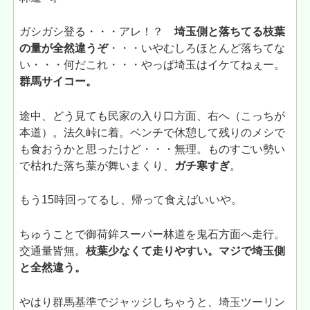
ガシガシ登る・・・アレ！？
埼玉側と落ちてる枝葉
の量が全然違うぞ
・・・いやむしろほとんど落ちてな
い・・・何だこれ・・・やっぱ埼玉はイケてねぇー。
群馬サイコー。
途中、どう見ても民家の入り口方面、右へ（こっちが
本道）。法久峠に着。ベンチで休憩して残りのメシで
も食おうかと思ったけど・・・無理。ものすごい勢い
で枯れた落ち葉が舞いまくり、
ガチ寒すぎ
。
もう15時回ってるし、帰って食えばいいや。
ちゅうことで御荷鉾スーパー林道を鬼石方面へ走行。
交通量皆無。
枝葉少なくて走りやすい。マジで埼玉側
と全然違う。
やはり群馬基準でジャッジしちゃうと、埼玉ツーリン