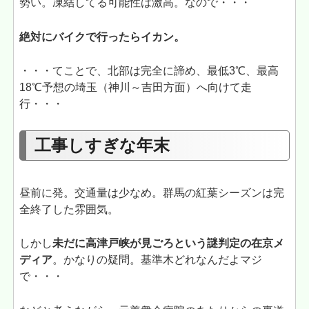
勢い。凍結してる可能性は激高。なので・・・
絶対にバイクで行ったらイカン。
・・・てことで、北部は完全に諦め、最低3℃、最高
18℃予想の埼玉（神川～吉田方面）へ向けて走
行・・・
工事しすぎな年末
昼前に発。交通量は少なめ。群馬の紅葉シーズンは完
全終了した雰囲気。
しかし
未だに高津戸峡が見ごろという謎判定の在京メ
ディア
。かなりの疑問。基準木どれなんだよマジ
で・・・