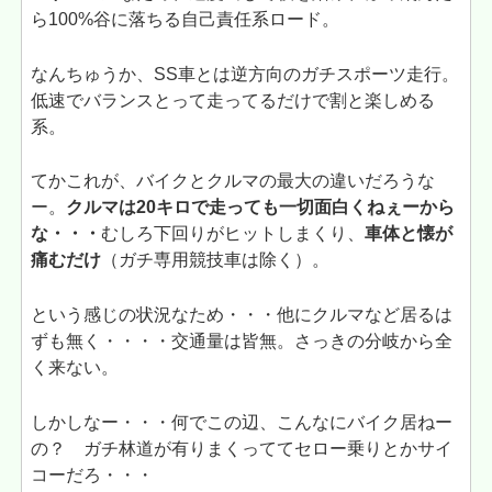
ら100%谷に落ちる自己責任系ロード。
なんちゅうか、SS車とは逆方向のガチスポーツ走行。
低速でバランスとって走ってるだけで割と楽しめる
系。
てかこれが、バイクとクルマの最大の違いだろうな
ー。
クルマは20キロで走っても一切面白くねぇーから
な・・・
むしろ下回りがヒットしまくり、
車体と懐が
痛むだけ
（ガチ専用競技車は除く）。
という感じの状況なため・・・他にクルマなど居るは
ずも無く・・・・交通量は皆無。さっきの分岐から全
く来ない。
しかしなー・・・何でこの辺、こんなにバイク居ねー
の？ ガチ林道が有りまくっててセロー乗りとかサイ
コーだろ・・・