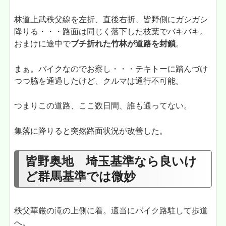
林道上武秩父線を左折、直後右折、皆野側にガシガシ
降りる・・・路面は同じく落下した枝葉でバキバキ。
おまけに途中で
ブチ折れた竹林が道路を封鎖
。
まぁ。バイクなのでお察し・・・テキトーに踏んづけ
つつ脇を通過したけど、クルマは通行不可能。
つまりこの道路、ここ数日間、誰も通ってない。
集落に降りると突然路面状況が改善した。
皆野奥地 埼玉基準なら良いけ
ど群馬基準では微妙
秩父華厳の滝の上側に着。適当にバイク路駐して歩道
へ。