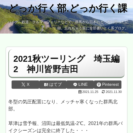
どっか行く部.どっか行く課
バイク、鉄道、クルマ、フェリーなどで、群馬から日本のどっかに行った記
録。忘れちゃう前に全部書いとく系ブログ。
2021秋ツーリング 埼玉編
2 神川皆野吉田
X
はてブ
LINE
Pinterest
2021.11.25
2021.11.30
冬型の気圧配置になり、メッチャ寒くなった群馬北
部。
草津は雪予報、沼田は最低気温‐2℃。2021年の群馬バ
イクシーズンは完全に終了した・・・