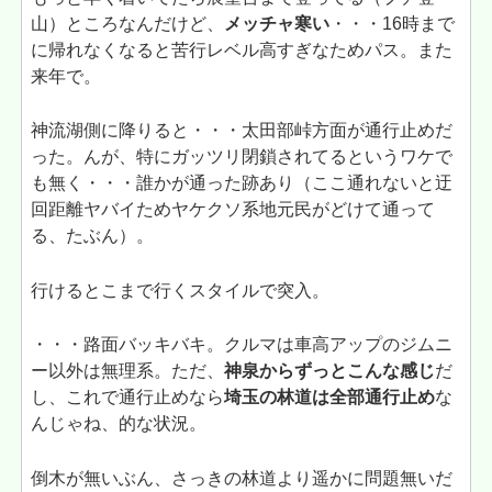
山）ところなんだけど、
メッチャ寒い
・・・16時まで
に帰れなくなると苦行レベル高すぎなためパス。また
来年で。
神流湖側に降りると・・・太田部峠方面が通行止めだ
った。んが、特にガッツリ閉鎖されてるというワケで
も無く・・・誰かが通った跡あり（ここ通れないと迂
回距離ヤバイためヤケクソ系地元民がどけて通って
る、たぶん）。
行けるとこまで行くスタイルで突入。
・・・路面バッキバキ。クルマは車高アップのジムニ
ー以外は無理系。ただ、
神泉からずっとこんな感じ
だ
し、これで通行止めなら
埼玉の林道は全部通行止め
な
んじゃね、的な状況。
倒木が無いぶん、さっきの林道より遥かに問題無いだ