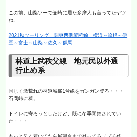
この前、山梨ツーで韮崎に居た多摩人も言ってたヤツ
ね。
2021秋ツーリング 関東西側縦断編 横浜～箱根～伊
豆～富士～山梨～佐久～群馬
林道上武秩父線 地元民以外通
行止め系
同じく激荒れの林道城峯1号線をガンガン登る・・・
石間峠に着。
トイレに寄ろうとしたけど、既に冬季閉鎖されてい
た・・・
もっと早く着いてたら展望台まで登ってる（プチ登