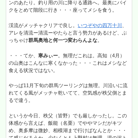
ンのあたり。釣り用の川に降りる通路へ。最奥にバイ
クをとめて階段に行き・・・座ってメシを食う。
渓流がメッチャクリアで良し。
いつぞやの四万十川
、
アレを清流ー清流ーやたらと言う勢力があるけど、ぶ
っちゃけ
群馬奥地と何一つ変わらんよな
。
・・・てか、
寒みぃー
。無理だこれは。高知（4月）
の山奥はこんなに寒くなかった・・・これはメシなど
食える状況ではない。
やっぱ11月下旬の群馬ツーリングは無理。川沿いに流
れてくる風がメッチャ乾いてて、空気感が秩父側とま
るで違う。
というか今日、秩父（皆野）でも厳しかったし。この
体感から言えば、飯能（名栗）でややマシだがキツ
め、奥多摩は微妙、相模湖まで行けばなんとか・・・
て感じだろうか。少なくとも上野村は無理。湯の沢ト