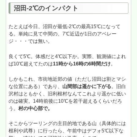
沼田-2℃のインパクト
たとえば今日、沼田が最低-2℃の最高15℃になって
る。単純に見て中間の、7℃近辺が1日のアベレー
ジ・・・では無い。
良くて5℃。体感だと4℃以下か。実際、観測値によれ
ば10℃超えてたのは
11時から16時の6時間だけ
。
しかもこれ、市街地近郊の値（ただし沼田は割とマシ
な位置にある）であり、
山間部は遥かに下がる
。旧白
沢村はともかく、旧利根村なんてこれより遥かに低い
のは確実。14時前後に10℃を若干超えるくらいだろ
う。
村の中心部で。
そこからツーリングの主目的地である山（具体的には
根利や武尊）に行ったら、午前中はデフォ5℃以下な