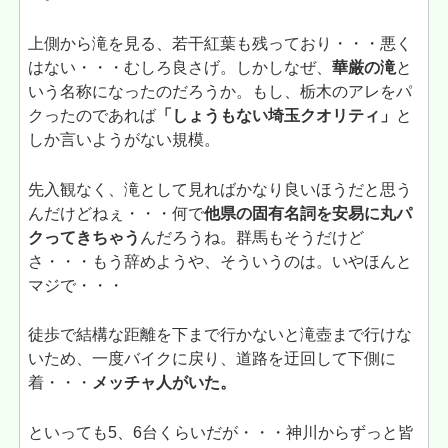
上側から滝を見る、若干紅葉も残っており・・・悪く
はない・・・むしろ良さげ。しかしなぜ、
華厳の滝
と
いう名称になったのだろうか。もし、栃木のアレをパ
クったのであれば
「しょうもない埼玉クオリティ」
と
しか言いようがない規模。
先入観なく、滝として見ればかなり良いほうだと思う
んだけどねぇ・・・何で
他県の固有名詞を安易に丸パ
クってきちゃう
んだろうね。群馬もそうだけど
さ・・・もう辞めようや、そういうのは。いやほんと
マジで・・・
徒歩で結構な距離を下まで行かないと滝壺まで行けな
いため、一度バイクに戻り、道路を迂回して下側に
着・・・
メッチャ人がいた。
といっても5、6台くらいだが・・・神川からずっと皆