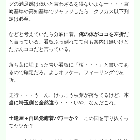
グの満足感は低いと言わざるを得ないよなー・・・宮
崎基準や高知基準でジャッジしたら、クソカス以下判
定は必至。
などと考えていたら分岐に着。
俺の体がココを左折
だ
と言っている。看板ぶっ倒れてて何も案内は無いけど
たぶんココだと言っている。
落ち葉に埋まった青い看板に「桜・・・」と書いてあ
るので確定だろ。よしオッケー。フィーリングで左
折。
走行・・・うーん、けっこう枝葉が落ちてるけど、
本
当に埼玉側と全然違う
・・・いや、なんだこれ。
土建屋＋自民党癒着パワーか？
この国を守り抜くっ
てヤツか？