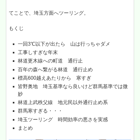
てことで、埼玉方面へツーリング。
もくじ
一回3℃以下が出たら 山は行っちゃダメ
工事しすぎな年末
林道更木線への町道 通行止
百年の森へ繋がる林道 通行止め
標高600越えあたりから 寒すぎ
皆野奥地 埼玉基準なら良いけど群馬基準では微
妙
林道上武秩父線 地元民以外通行止め系
群馬寒すぎる・・・
埼玉ツーリング 時間効率の悪さを実感
まとめ