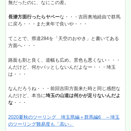
無だったのに、なにこの差。
長瀞方面行ったらヤベー
な・・・吉田奥地経由で群馬
に戻ろ・・・また来年で良いや・・・
てことで、県道284を「天空のおやき」と書いてある
方面へ・・・
路面も割と良く、道幅も広め。景色も悪くない・・・
んだけど、何かパッとしないんだよなー・・・埼玉
は・・・
なんだろうね・・・前回吉田方面来た時と同じ感想な
んだけど、本当に
埼玉の山道は何かが足りないんだよ
な
・・・
2020夏秋のツーリング 埼玉県編＋群馬編6 ～埼玉
のツーリング難易度も「高い」