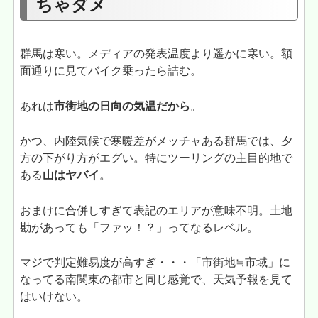
ちゃダメ
群馬は寒い。メディアの発表温度より遥かに寒い。額
面通りに見てバイク乗ったら詰む。
あれは
市街地の日向の気温だから
。
かつ、内陸気候で寒暖差がメッチャある群馬では、夕
方の下がり方がエグい。特にツーリングの主目的地で
ある
山はヤバイ
。
おまけに合併しすぎて表記のエリアが意味不明。土地
勘があっても「ファッ！？」ってなるレベル。
マジで判定難易度が高すぎ・・・「市街地≒市域」に
なってる南関東の都市と同じ感覚で、天気予報を見て
はいけない。