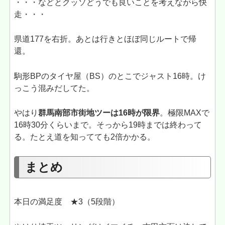
・・・などとクッソどうでも良いことを考えながら快
走・・・
県道177を右折。あとは行きとほぼ同じルートで帰
還。
駒形BPのタイヤ屋（BS）のとこでジャスト16時。け
っこう混みだしてた。
やはり
群馬南部市街地ツーは16時が限界
。極限MAXで
16時30分くらいまで。そっから19時までは終わって
る。たとえ道を知ってても2倍かかる。
まとめ
本日の満足度 ★3（5段階）