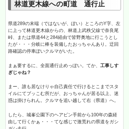
林道更木線への町道 通行止
県道289の末端（ではないが、ぽい）ところのY字、左
に上って林道更木線からの、林道上武秩父線で奈良尾
峠、または県道44と284経由で皆野奥地に行こうとし
たが・・・分岐に棒を装備したおっちゃんあり。迂回
路確認の停車ぽいクルマがいた。
まぁ要するに、全面通行止めっぽい。てか、
工事しす
ぎじゃね？
まー、誰も居なけりゃ自己責任で行けるとこまでスタ
イルにてブッこむ所だが、おっちゃんが居る以上、迷
惑は掛けられん。クルマを追い越して右（県道）へ。
したら、城峯公園下のヘアピン手前から100年の森経
由して行くかぁ・・・てな感じで激荒れの県道をガシ
ガシ走行。