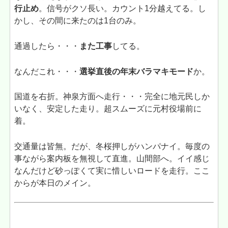
行止め
。信号がクソ長い。カウント1分越えてる。し
かし、その間に来たのは1台のみ。
通過したら・・・
また工事
してる。
なんだこれ・・・
選挙直後の年末バラマキモード
か。
国道を右折。神泉方面へ走行・・・完全に地元民しか
いなく、安定した走り。超スムーズに元村役場前に
着。
交通量は皆無。だが、冬桜押しがハンパナイ。毎度の
事ながら案内板を無視して直進。山間部へ。イイ感じ
なんだけど砂っぽくて実に惜しいロードを走行。ここ
からが本日のメイン。