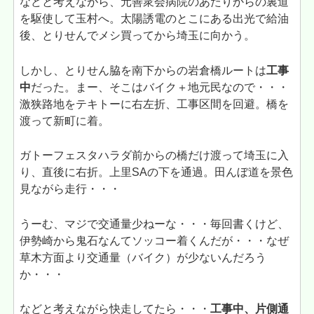
などと考えながら、元善衆会病院のあたりからの裏道
を駆使して玉村へ。太陽誘電のとこにある出光で給油
後、とりせんでメシ買ってから埼玉に向かう。
しかし、とりせん脇を南下からの岩倉橋ルートは
工事
中
だった。まー、そこはバイク＋地元民なので・・・
激狭路地をテキトーに右左折、工事区間を回避。橋を
渡って新町に着。
ガトーフェスタハラダ前からの橋だけ渡って埼玉に入
り、直後に右折。上里SAの下を通過。田んぼ道を景色
見ながら走行・・・
うーむ、マジで交通量少ねーな・・・毎回書くけど、
伊勢崎から鬼石なんてソッコー着くんだが・・・なぜ
草木方面より交通量（バイク）が少ないんだろう
か・・・
などと考えながら快走してたら・・・
工事中、片側通