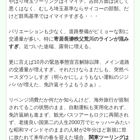
やはり埼玉ツーリングはイマイチ。吉田方面は決して
悪くはなく、むしろ埼玉基準ならサイコーの部類。だ
けど群馬基準ではイマイチすぎる・・・
バリエーションも少なく、道路整備がビミョーな割に
交通量が多い。特に
寄居長瀞秩父荒川のラインが混み
すぎ
。近づいた途端、露骨に増える。
更に言えば10月の緊急事態宣言解除以降、メイン道路
の交通量が増えすぎ。それだけならまだしも、突然ペ
ースダウンしすぎ（明らかにしょうもない運転のジジ
ババが増えた、免許返そうよもうさぁ）。
リベンジ消費だか何だか知らんけど、海外旅行が規制
されてるこの状態のまま、自動運転も実用化されず、
免許返納も進まず、観光バスツアーもロクに再開され
ず、老後良い国第二の人生2000万でヒャッハーみたい
な昭和マインドそのままの人材が2年分ほど新規に世
に放たれて来年の春を迎えた場合、
関東ツーリングは