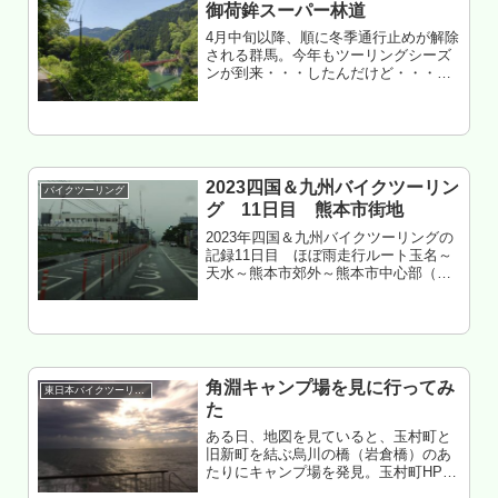
御荷鉾スーパー林道
4月中旬以降、順に冬季通行止めが解除
される群馬。今年もツーリングシーズ
ンが到来・・・したんだけど・・・晴
れない。今年はマジで晴れない（い
や、今年もか）。しかしながらGW入
ったら極みクソ混雑は確定する。あれ
はツーリングなどできる状態ではな
い。...
2023四国＆九州バイクツーリン
バイクツーリング
グ 11日目 熊本市街地
2023年四国＆九州バイクツーリングの
記録11日目 ほぼ雨走行ルート玉名～
天水～熊本市郊外～熊本市中心部（ク
ルマ）～菊陽（クルマ）～熊本市某所
（クルマ）走行距離 約50㎞熊本県熊
本市某所 ダチの会社 泊 チョイ郊外
でツーリングが成立してしま...
角淵キャンプ場を見に行ってみ
東日本バイクツーリング
た
ある日、地図を見ていると、玉村町と
旧新町を結ぶ烏川の橋（岩倉橋）のあ
たりにキャンプ場を発見。玉村町HPに
よると、無料で予約不要系だったから