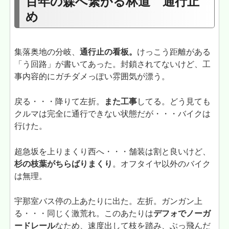
百年の森へ繋がる林道 通行止
め
集落奥地の分岐、
通行止の看板。
けっこう距離がある
「う回路」が書いてあった。封鎖されてないけど、工
事内容的にガチダメっぽい雰囲気が漂う。
戻る・・・降りて左折。
また工事
してる。どう見ても
クルマは完全に通行できない状態だが・・・バイクは
行けた。
超急坂を上りまくり西へ・・・舗装は割と良いけど、
杉の枝葉がちらばりまくり
。オフタイヤ以外のバイク
は無理。
宇那室バス停の上あたりに出た。左折。ガンガン上
る・・・同じく激荒れ。このあたりは
デフォでノーガ
ードレール
なため、速度出して枝を踏み、ぶっ飛んだ