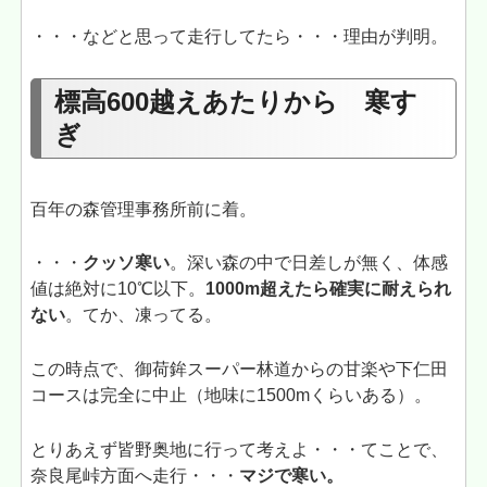
・・・などと思って走行してたら・・・理由が判明。
標高600越えあたりから 寒す
ぎ
百年の森管理事務所前に着。
・・・
クッソ寒い
。深い森の中で日差しが無く、体感
値は絶対に10℃以下。
1000m超えたら確実に耐えられ
ない
。てか、凍ってる。
この時点で、御荷鉾スーパー林道からの甘楽や下仁田
コースは完全に中止（地味に1500mくらいある）。
とりあえず皆野奥地に行って考えよ・・・てことで、
奈良尾峠方面へ走行・・・
マジで寒い。