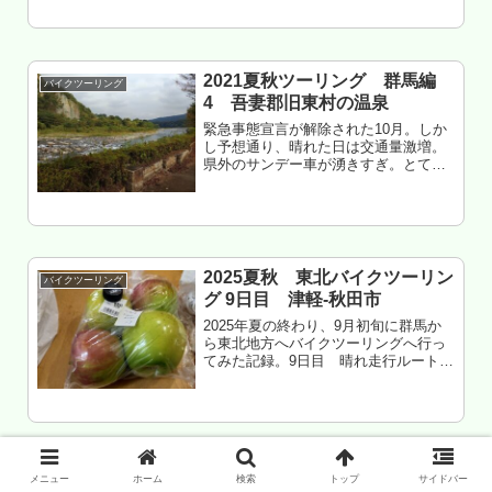
見に行ってみた。近いし。もくじ ロケ
ーション 設備は・・・ まとめ
2021夏秋ツーリング 群馬編
バイクツーリング
4 吾妻郡旧東村の温泉
緊急事態宣言が解除された10月。しか
し予想通り、晴れた日は交通量激増。
県外のサンデー車が湧きすぎ。とてつ
もなく動きが酷くて、ツーリングする
気を無くすレベル。・・・だったある
日、関東南部が曇りで北部が晴れとい
う予報が出た。これはチャンス、て
こ...
2025夏秋 東北バイクツーリン
バイクツーリング
グ 9日目 津軽-秋田市
2025年夏の終わり、9月初旬に群馬か
ら東北地方へバイクツーリングへ行っ
てみた記録。9日目 晴れ走行ルート五
所川原～浪岡～田舎館～平川市平賀～
大鰐～平川市碇ヶ関～大舘～北秋田市
鷹巣～能代市二ツ井～北秋田市米内沢
～上小阿仁～五城目～井川～潟上...
2018四国＆九州バイクツーリン
バイクツーリング
メニュー
ホーム
検索
トップ
サイドバー