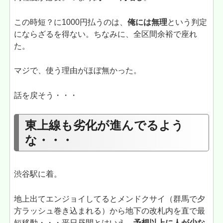
この時短？に1000円払うのは、
俺には無理
という判定
にならざるを得ない。ちなみに、全区間余裕で座れ
た。
マジで、使う理由がほぼ無かった。
話を戻そう・・・
東上線も劣化が進んでるよう
な・・・
渋谷駅に着。
地上出てエンジョイしてるとメンドクサイ（群馬で夕
方ラッシュ巻き込まれる）から地下の改札内を直で最
短移動・・・平日昼間とはいえ、
予想以上に人が少な