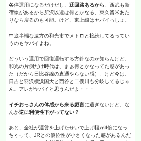
各停運用になるだけだし、
迂回路あるから
。西武も新
宿線があるから所沢以遠は何とかなる、東久留米あた
りなら戻るのも可能。けど、東上線はヤバイっしょ。
中途半端な遠方の和光市でメトロと接続してるってい
うのもヤバイよね。
どういう運用で回復運転する方針なのか知らんけど、
和光の片側だけ時代は、まぁ何とかなってた感があっ
た（だから日比谷線の直通やらない感）。けど今は、
日吉と羽沢横浜国大と西谷と二俣川も分岐してるじゃ
ん。アレがヤバイと思うんだよ・・・
イチおっさんの体感から来る戯言
に過ぎないけど、な
んか
逆に利便性下がってない？
あと、全社が運賃を上げたせいで上げ幅が4倍になっ
ちゃって、JRとの優位性が小さくなった感があるんだ