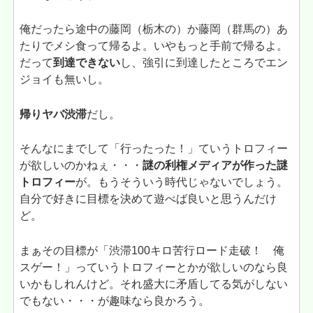
俺だったら途中の藤岡（栃木の）か藤岡（群馬の）あ
たりでメシ食って帰るよ。いやもっと手前で帰るよ。
だって
到達できない
し、強引に到達したところでエン
ジョイも無いし。
帰りヤバ渋滞
だし。
そんなにまでして「行ったった！」ていうトロフィー
が欲しいのかねぇ・・・
謎の利権メディアが作った謎
トロフィー
が。もうそういう時代じゃないでしょう。
自分で好きに目標を決めて遊べば良いと思うんだけ
ど。
まぁその目標が「渋滞100キロ苦行ロード走破！ 俺
スゲー！」っていうトロフィーとかが欲しいのなら良
いかもしれんけど。それ盛大に矛盾してる気がしない
でもない・・・が趣味なら良かろう。