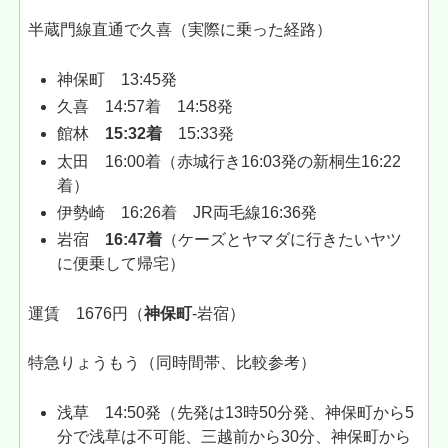
半蔵門線直通で久喜（実際に乗った経路）
神保町 13:45発
久喜 14:57着 14:58発
館林
15:32着
15:33発
太田 16:00着（赤城行き16:03発の新桐生16:22
着）
伊勢崎 16:26着 JR両毛線16:36発
岩宿
16:47着
（ケーズとヤマダに行きたいヤツ
に便乗して帰宅）
運賃 1676円（
神保町
-岩宿）
特急りょうもう（同時間帯、比較参考）
浅草 14:50発（先発は13時50分発、神保町から5
分で浅草は不可能、三越前から30分、神保町から