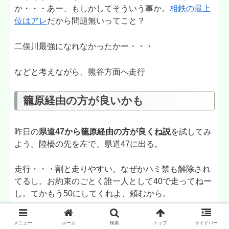
か・・・あー、もしかしてそういう事か。
相鉄の最上
位はアレ
だから問題無いってこと？
二俣川最強になれなかったかー・・・
などと考えながら、熊谷方面へ走行
籠原経由の方が良いかも
昨日の
県道47から籠原経由の方が良くね説
を試してみ
よう。陸橋の先を左で、県道47に出る。
走行・・・割と走りやすい。なぜかハミ禁も解除され
てるし。お約束のごとく誰一人として40で走ってねー
し。てかもう50にしてくれよ、頼むから。
荒川の橋に到着。予想通り
国道140の信号が激混み
。
メニュー
ホーム
検索
トップ
サイドバー