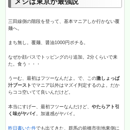
メシは東京が最強説
三田線側の階段を登って、基本マニアしか行かない覆
麺へ。
まち無し。覆麺、醤油1000円ポチる。
なぜか顔パスでトッピングのり追加。2分くらいで来
た。食う・・・
うーむ、最初はフツーなんだよ。で、この
激しょっぱ
汁ブースト
でマニア以外はマズイ判定するのよ。だか
らココ空いてて良いんだけど。
本当にすげー、最初フツーなんだけど、
やたらアト引
く味がヤバイ
。加速感がヤバイ。
昨日書いた件
でも出てきた、群馬の前橋市街地東側に