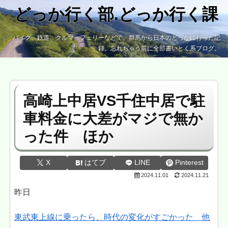
どっか行く部.どっか行く課
バイク、鉄道、クルマ、フェリーなどで、群馬から日本のどっかに行った記
録。忘れちゃう前に全部書いとく系ブログ。
高崎上中居VS千住中居で駐
車料金に大差がマジで無か
った件 ほか
X
はてブ
LINE
Pinterest
2024.11.01
2024.11.21
昨日
東武東上線に乗ったら、時代の変化がすごかった 他