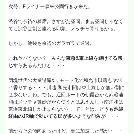
次発、Fライナー森林公園行きが来た。
渋谷で余裕の着席。さすがだ昼間。まぁ昼間じゃなく
ても渋谷は割と座れる印象。メッチャ降りるから。
しかし、池袋も余裕のガラガラで通過。
これヤバくない？ みんな
東急&東上線を避けてる感
じ
すらあるんだけど・・・
団塊世代の大量退職&リモート化で和光市以遠もヤバ
イ香りする・・・川越-和光市間は東上線しか無い割に
は少ないよね。でも、迂回ルートの朝霞台から武蔵浦
和はメッチャ微妙だから使うとは思えんし（南浦和は
京浜東北線しか止まらない）。てことは、どうも
池袋
経由のJR軸で動いてる民が多い
ような印象が・・・
前からその傾向あったけど、更に加速した感が・・・