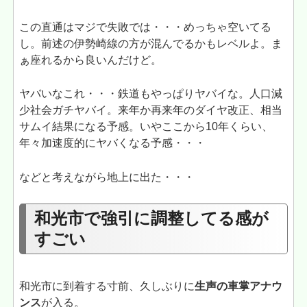
この直通はマジで失敗では・・・めっちゃ空いてる
し。前述の伊勢崎線の方が混んでるかもレベルよ。ま
ぁ座れるから良いんだけど。
ヤバいなこれ・・・鉄道もやっぱりヤバイな。人口減
少社会ガチヤバイ。来年か再来年のダイヤ改正、相当
サムイ結果になる予感。いやここから10年くらい、
年々加速度的にヤバくなる予感・・・
などと考えながら地上に出た・・・
和光市で強引に調整してる感が
すごい
和光市に到着する寸前、久しぶりに
生声の車掌アナウ
ンス
が入る。