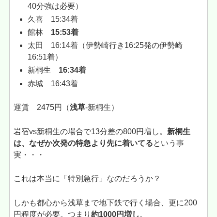
40分強は必要）
久喜 15:34着
館林
15:53着
太田 16:14着（伊勢崎行き16:25発の伊勢崎
16:51着）
新桐生
16:34着
赤城 16:43着
運賃 2475円（
浅草
-新桐生）
岩宿vs新桐生の場合で13分差の800円増し。
新桐生
は、なぜか次発の特急より先に着いてる
という事
実・・・
これは本当に「特別急行」なのだろうか？
しかも都心から浅草まで地下鉄で行く場合、更に200
円程度が必要。つまり
約1000円増し
。