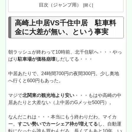
目次（ジャンプ用）
高崎上中居VS千住中居 駐車料
金に大差が無い、という事実
朝ラッシュが終わって10時前、北千住駅へ・・・やっ
ぱり
駐車場が価格崩壊
しだしてる・・・
中居あたりで、24時間700円の夜間300円。少し奥地
へ行くと600円もあった。
マジで
北関東の観光地より安い
・・・もはや高崎の中
居あたりと大差ない（上中居のGメッセ500円）。
なんだこれは・・・本当にもう終わりだわ、マイカ
ー。
すごい勢いでカーシェア枠が増えてる
し、自動運
転になったら誰も買わんだろ。長くてもあと10年、い