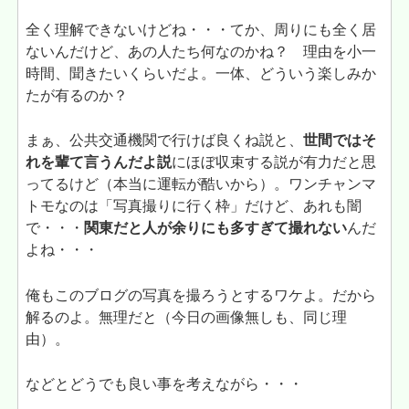
全く理解できないけどね・・・てか、周りにも全く居
ないんだけど、あの人たち何なのかね？ 理由を小一
時間、聞きたいくらいだよ。一体、どういう楽しみか
たが有るのか？
まぁ、公共交通機関で行けば良くね説と、
世間ではそ
れを輩て言うんだよ説
にほぼ収束する説が有力だと思
ってるけど（本当に運転が酷いから）。ワンチャンマ
トモなのは「写真撮りに行く枠」だけど、あれも闇
で・・・
関東だと人が余りにも多すぎて撮れない
んだ
よね・・・
俺もこのブログの写真を撮ろうとするワケよ。だから
解るのよ。無理だと（今日の画像無しも、同じ理
由）。
などとどうでも良い事を考えながら・・・