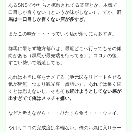
あるSNSでやたらと拡散されてる某店とか、本気で一
口目しか旨くない（というか味がしない）。てか、
群
馬は一口目しか旨くない店が多すぎ
。
またこの味か・・・っていう店が余りにも多すぎ。
群馬に限らず地方都市は、最近どこへ行ってもその傾
向がある（群馬が最先端を行ってる）。コロナの後、
すごい勢いで増殖してる。
あれは本当に客をナメてる（地元民をリピートさせる
気が皆無、つまり観光客一点狙い）。あれでは長く続
くとは思えないし、そもそも
続けようとしてない感が
出すぎてて俺はメッチャ嫌い。
などと考えながら・・・ひたすら食う・・・ウマイ。
やはりココの完成度は半端ない。俺のお気に入りラー