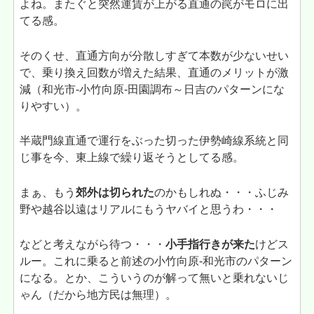
よね。またぐと突然運賃が上がる直通の罠がモロに出
てる感。
そのくせ、直通方向が分散しすぎて本数が少ないせい
で、乗り換え回数が増えた結果、直通のメリットが激
減（和光市-小竹向原-田園調布～日吉のパターンにな
りやすい）。
半蔵門線直通で運行をぶった切った伊勢崎線系統と同
じ事を今、東上線で繰り返そうとしてる感。
まぁ、もう
郊外は切られた
のかもしれぬ・・・ふじみ
野や越谷以遠はリアルにもうヤバイと思うわ・・・
などと考えながら待つ・・・
小手指行きが来た
けどス
ルー。これに乗ると前述の小竹向原-和光市のパターン
になる。とか、こういうのが解って無いと乗れないじ
ゃん（だから地方民は無理）。