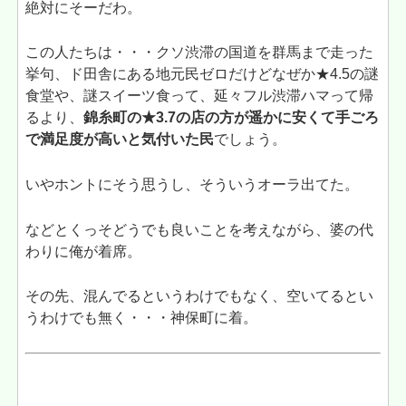
絶対にそーだわ。
この人たちは・・・クソ渋滞の国道を群馬まで走った
挙句、ド田舎にある地元民ゼロだけどなぜか★4.5の謎
食堂や、謎スイーツ食って、延々フル渋滞ハマって帰
るより、
錦糸町の★3.7の店の方が遥かに安くて手ごろ
で満足度が高いと気付いた民
でしょう。
いやホントにそう思うし、そういうオーラ出てた。
などとくっそどうでも良いことを考えながら、婆の代
わりに俺が着席。
その先、混んでるというわけでもなく、空いてるとい
うわけでも無く・・・神保町に着。