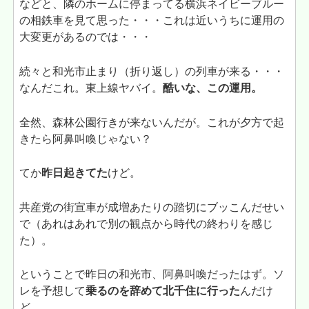
などと、隣のホームに停まってる横浜ネイビーブルー
の相鉄車を見て思った・・・これは近いうちに運用の
大変更があるのでは・・・
続々と和光市止まり（折り返し）の列車が来る・・・
なんだこれ。東上線ヤバイ。
酷いな、この運用。
全然、森林公園行きが来ないんだが。これが夕方で起
きたら阿鼻叫喚じゃない？
てか
昨日起きてた
けど。
共産党の街宣車が成増あたりの踏切にブッこんだせい
で（あれはあれで別の観点から時代の終わりを感じ
た）。
ということで昨日の和光市、阿鼻叫喚だったはず。ソ
レを予想して
乗るのを辞めて北千住に行った
んだけ
ど。