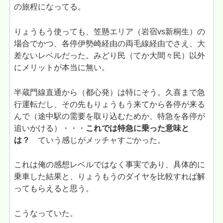
の旅程になってる。
りょうもう使っても、笠懸エリア（岩宿vs新桐生）の
場合でかつ、各停伊勢崎経由の両毛線経由でさえ、大
差ないレベルだった。みどり民（てか大間々民）以外
にメリットが本当に無い。
半蔵門線直通から（都心発）は特にそう。久喜まで急
行運転だし、その先もりょうもう来てから各停が来る
んで（途中駅の需要を取り込むためか、特急を各停が
追いかける）・・・
これでは特急に乗った意味と
は？
ていう感じがメッチャすごかった。
これは俺の感想レベルではなく事実であり、具体的に
乗車した結果と、りょうもうのダイヤを比較すれば解
ってもらえると思う。
こうなっていた。