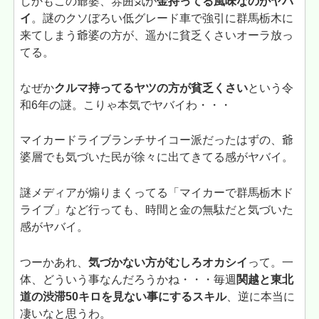
しかもこの爺婆、雰囲気が
金持ってる風味なのがヤバ
イ
。謎のクソぼろい低グレード車で強引に群馬栃木に
来てしまう爺婆の方が、遥かに貧乏くさいオーラ放っ
てる。
なぜか
クルマ持ってるヤツの方が貧乏くさい
という令
和6年の謎。こりゃ本気でヤバイわ・・・
マイカードライブランチサイコー派だったはずの、爺
婆層でも気づいた民が徐々に出てきてる感がヤバイ。
謎メディアが煽りまくってる「マイカーで群馬栃木ド
ライブ」など行っても、時間と金の無駄だと気づいた
感がヤバイ。
つーかあれ、
気づかない方がむしろオカシイ
って。一
体、どういう事なんだろうかね・・・毎週
関越と東北
道の渋滞50キロを見ない事にするスキル
、逆に本当に
凄いなと思うわ。