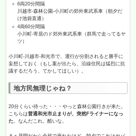
6両20分間隔
川越市-森林公園-小川町の郊外東武系車（朝夕だ
け池袋直通）
4両60分間隔
小川町-寄居のド郊外東武系車（群馬で走ってるヤ
ツ）
小川町-川越市-和光市で、運行が分割されると勝手に
妄想しておく（もし案が出たら、沿線住民は猛烈に抗
議するだろう、てかしてほしい）。
地方民無理じゃね？
20分くらい待った・・・やっと森林公園行きが来た。
こちらは
普通和光市止まりが、突然Fライナーになっ
た
。なんだこれ。酷いな。
まぁ昼間だから余裕で座れたけど、朝夕でこれはヤバ