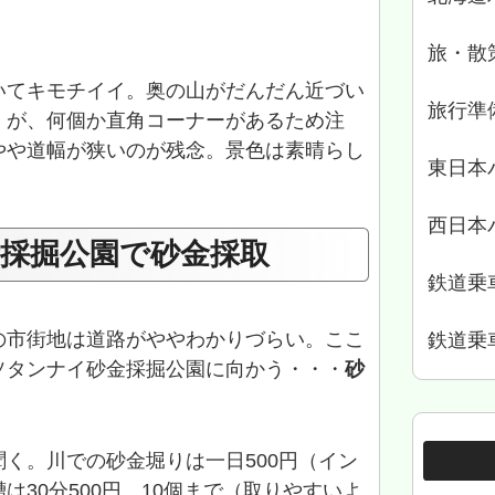
旅・散
いてキモチイイ。奥の山がだんだん近づい
旅行準
・が、何個か直角コーナーがあるため注
やや道幅が狭いのが残念。景色は素晴らし
東日本
西日本
採掘公園で砂金採取
鉄道乗
の市街地は道路がややわかりづらい。ここ
鉄道乗
ソタンナイ砂金採掘公園に向かう・・・
砂
く。川での砂金堀りは一日500円（イン
30分500円、10個まで（取りやすいよ