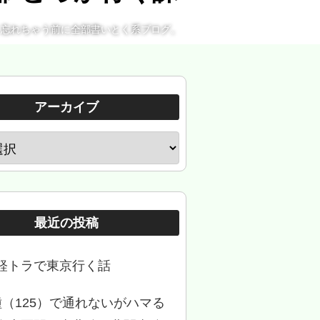
。忘れちゃう前に全部書いとく系ブログ。
アーカイブ
最近の投稿
軽トラで東京行く話
種（125）で通れないがハマる