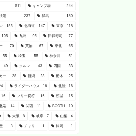
511
キャンプ場
244
銭湯
237
群馬
180
ン
153
北海道
147
東京
118
105
九州
95
回転寿司
77
ー
70
買物
67
東北
65
55
埼玉
55
神奈川
51
49
クルマ
43
四国
33
カー
28
新潟
28
栃木
25
24
ライダーハウス
18
北陸
16
16
フリー切符
15
茨城
15
北端
14
関西
11
BOOTH
10
9
大阪
8
岐阜
7
山梨
4
産
3
チャリ
1
静岡
1