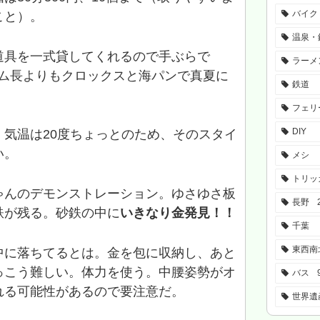
バイク
こと）。
温泉・
道具を一式貸してくれるので手ぶらで
ラーメ
ゴム長よりもクロックスと海パンで真夏に
鉄道
フェリ
DIY
気温は20度ちょっとのため、そのスタイ
い。
メシ
トリッ
ゃんのデモンストレーション。ゆさゆさ板
長野
鉄が残る。砂鉄の中に
いきなり金発見！！
千葉
東西南
中に落ちてるとは。金を包に収納し、あと
っこう難しい。体力を使う。中腰姿勢がオ
バス
れる可能性があるので要注意だ。
世界遺