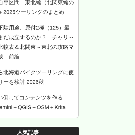
自専区間 東北編（北関東編の
＋2025ツーリングのまとめ
下駄用途、原付2種（125）最
まだ成立するのか？ チャリ～
比較表＆北関東～東北の攻略マ
成 前編
ら北海道バイクツーリングに使
ーを検討 2026秋
使い倒してコンテンツを作る
Gemini＋QGIS＋OSM＋Krita
人気記事