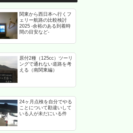
関東から西日本へ行くフ
ェリー航路の比較検討
2025 -余裕のある到着時
間の目安など-
原付2種（125cc）ツーリ
ングで通れない道路を考
える（南関東編）
24ヶ月点検を自分でやる
ことについて勘違いして
いる人が未だにいる件