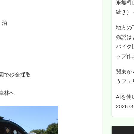
系無料
続き）
 泊
地方の
強説は
バイク
ップ作
関東か
園で砂金採取
うフェリ
幸林へ
AIを
2026 