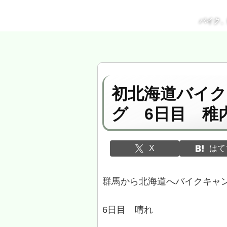
バイク
初北海道バイ
グ 6日目 稚
X
はて
群馬から北海道へバイクキャ
6日目 晴れ