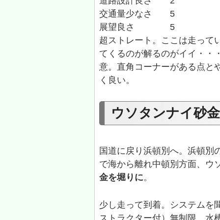
道路設計良さ 2
交通量少なさ 5
展望良さ 5
超ストレート。ここは走って
てくるのが解るのがイイ・・
意。直角コーナーがある点と
く良い。
ウソタンナイ砂金
国道に戻り浜頓別へ。浜頓別
で海から離れ中頓別方面、ウ
金を堀りに
。
少し走って到着。システムを聞
ストラクター付）無制限。水槽は