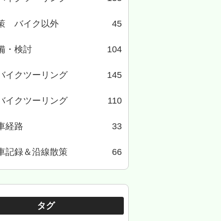
策 バイク以外
45
備・検討
104
バイクツーリング
145
バイクツーリング
110
車経路
33
車記録＆沿線散策
66
タグ