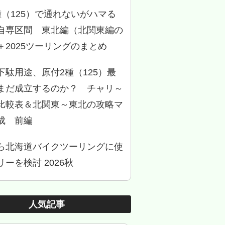
種（125）で通れないがハマる
自専区間 東北編（北関東編の
＋2025ツーリングのまとめ
下駄用途、原付2種（125）最
まだ成立するのか？ チャリ～
比較表＆北関東～東北の攻略マ
成 前編
ら北海道バイクツーリングに使
ーを検討 2026秋
人気記事