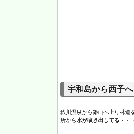
宇和島から西予へ
秡川温泉から篠山へ上り林道
所から
水が噴き出してる
・・