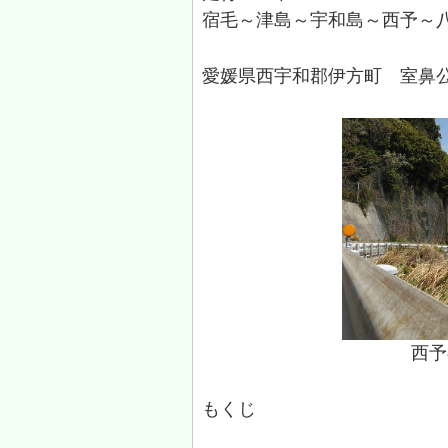
宿毛～
津島
～宇和島～西予～
愛媛県西宇和郡伊方町 室鼻
西予
もくじ