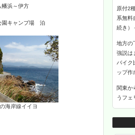
八幡浜～伊方
原付2
系無料
公園キャンプ場 泊
続き）
地方の
強説は
バイク
ップ作
関東か
うフェリ
の海岸線イイヨ