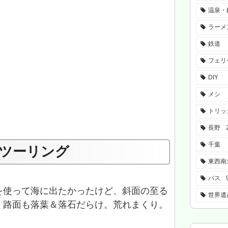
温泉・
ラーメ
鉄道
フェリ
DIY
メシ
トリッ
長野
千葉
ツーリング
東西南
バス
を使って海に出たかったけど、斜面の至る
世界遺
・路面も落葉＆落石だらけ。荒れまくり。