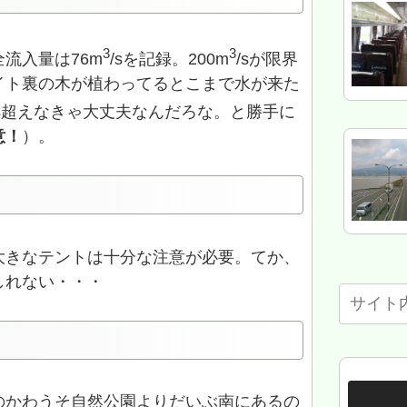
3
3
流入量は76m
/sを記録。200m
/sが限界
イト裏の木が植わってるとこまで水が来た
/s超えなきゃ大丈夫なんだろな。と勝手に
意！
）。
大きなテントは十分な注意が必要。てか、
しれない・・・
のかわうそ自然公園よりだいぶ南にあるの