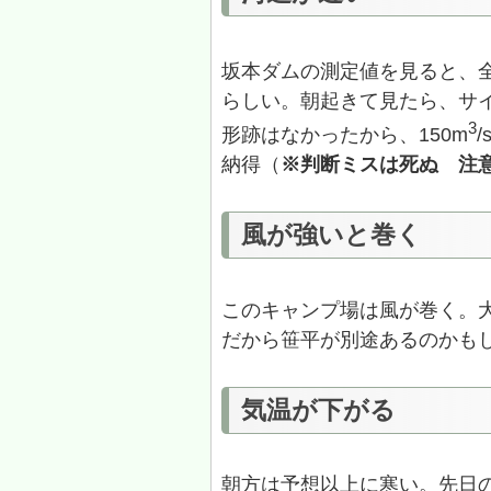
坂本ダムの測定値を見ると、全
らしい。朝起きて見たら、サ
3
形跡はなかったから、150m
納得（
※判断ミスは死ぬ 注
風が強いと巻く
このキャンプ場は風が巻く。
だから笹平が別途あるのかも
気温が下がる
朝方は予想以上に寒い。先日