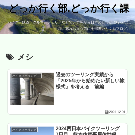
どっか行く部.どっか行く課
バイク、鉄道、クルマ、フェリーなどで、群馬から日本のどっかに行った記
録。忘れちゃう前に全部書いとく系ブログ。
メシ
過去のツーリング実績から
バイクツーリング準備
「2025年から始めたい新しい旅
様式」を考える 前編
2024.12.01
2024西日本バイクツーリング
バイクツーリング
7日目 熊本佐賀平戸佐世保