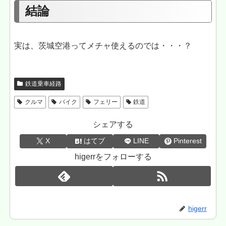
結論
実は、茨城空港ってメチャ使えるのでは・・・？
鉄道乗車経路
クルマ
バイク
フェリー
鉄道
シェアする
X
はてブ
LINE
Pinterest
higerrをフォローする
higerr