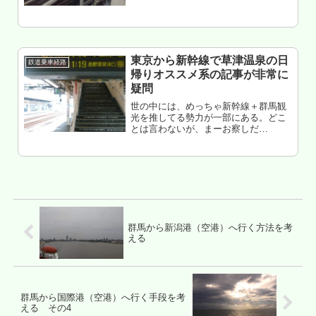
ない理由、中2日で群馬から横浜と千葉
へ行った記録、東武東上線と東武本線
の比較など。色々と考えてみた・・・
もくじ 群馬から横浜へ行くルー...
東京から新幹線で草津温泉の日
鉄道乗車経路
帰りオススメ系の記事が非常に
疑問
世の中には、めっちゃ新幹線＋群馬観
光を推してる勢力が一部にある。どこ
とは言わないが、まーお察しだ
が・・・先日、「東京から草津温泉へ
日帰りプランがオススメ！」みたいな
のを見た・・・いや、無茶じゃね？
日程キツすぎて現実感無くね？ むし
ろ机上の...
群馬から新潟港（空港）へ行く方法を考
える
群馬から国際港（空港）へ行く手段を考
える その4