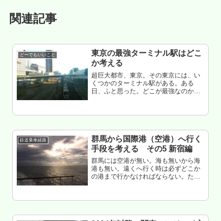
関連記事
東京の最強ターミナル駅はどこ
どーでもいいこと
か考える
超巨大都市、東京。その東京には、い
くつかのターミナル駅がある。ある
日、ふと思った。どこが最強なのか？
てことで、個人的に考えてみた。つま
り、ガチどうでも良い記事。
群馬から国際港（空港）へ行く
鉄道乗車経路
手段を考える その5 新宿編
群馬には空港が無い。海も無いから海
港も無い。遠くへ行く時は必ずどこか
の港まで行かなければならない。ただ
し、目的地が国内ならば、新宿バスタ
ーミナルまで行けば、割と何とかな
る。ということで、旅行経路検討シリ
ーズ「群馬から新宿編」もくじ高速バ
ス鉄...