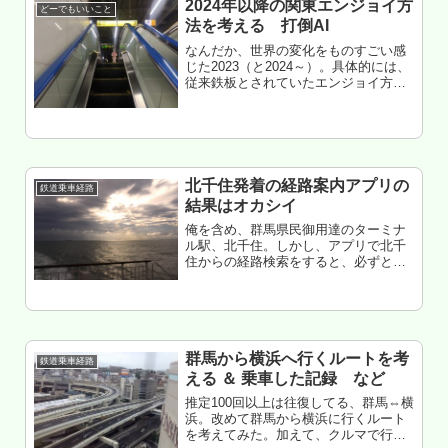
2024年以降の関東エンジョイ方
どーでもいいこと
法を考える 打倒AI
なんだか、世界の変化をものすごい感
じた2023（と2024～）。具体的には、
従来鉄板とされていたエンジョイ方法
ではレジャー（遊び）が楽しめなくな
ったのではないかという懸念、これを
かなり感じた。そして実際に、東京へ
何回か行って確信。世の中は変...
北千住発着の経路案内アプリの
鉄道乗車経路
結果はオカシイ
俺を含め、群馬県民御用達のターミナ
ル駅、北千住。しかし、アプリで北千
住からの経路検索をすると、必ずと言
っていいほど、あり得ない変なルート
が出る。もくじ ダントツでオカシイ
北千住駅→西船橋駅 突っ込みどころ満
載 北千住駅→新宿駅※投稿時の検...
群馬から横浜へ行くルートを考
鉄道乗車経路
える ＆ 乗車した記録 など
推定100回以上は往復してる、群馬⇔横
浜。改めて群馬から横浜に行くルート
を考えてみた。加えて、クルマで行か