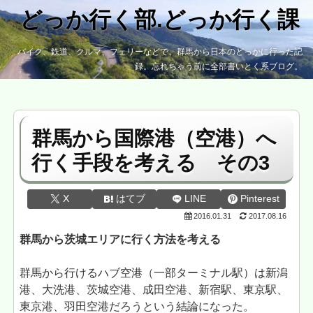
どっか行く部.どっか行く課
バイク、鉄道、クルマ、フェリーなどで、群馬から日本のどっかに行った記
録。忘れちゃう前に全部書いとく系ブログ。
群馬から国際港（空港）へ
行く手段を考える その3
X
はてブ
LINE
Pinterest
2016.01.31
2017.08.16
群馬から茨城エリアに行く方法を考える
群馬から行けるハブ空港（一部ターミナル駅）は新潟
港、大洗港、茨城空港、成田空港、新宿駅、東京駅、
東京港、羽田空港だろうという結論になった。