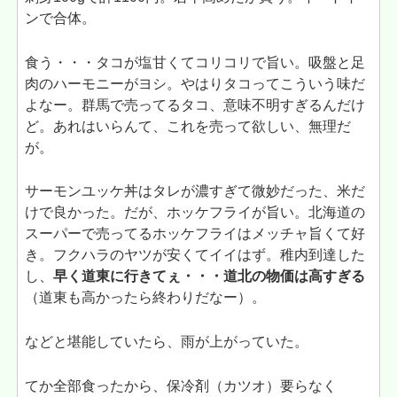
ンで合体。
食う・・・タコが塩甘くてコリコリで旨い。吸盤と足
肉のハーモニーがヨシ。やはりタコってこういう味だ
よなー。群馬で売ってるタコ、意味不明すぎるんだけ
ど。あれはいらんて、これを売って欲しい、無理だ
が。
サーモンユッケ丼はタレが濃すぎて微妙だった、米だ
けで良かった。だが、ホッケフライが旨い。北海道の
スーパーで売ってるホッケフライはメッチャ旨くて好
き。フクハラのヤツが安くてイイはず。稚内到達した
し、
早く道東に行きてぇ・・・道北の物価は高すぎる
（道東も高かったら終わりだなー）。
などと堪能していたら、雨が上がっていた。
てか全部食ったから、保冷剤（カツオ）要らなく