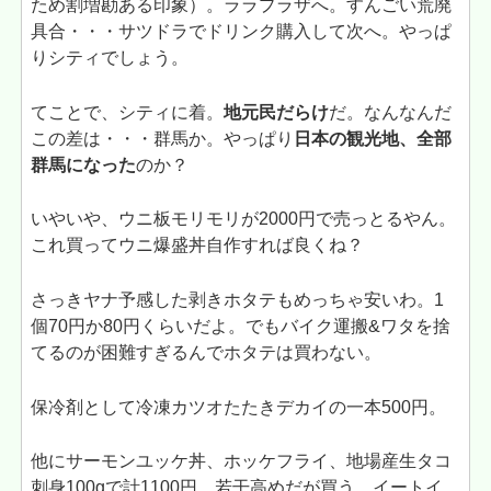
ため割増勘ある印象）。ララプラザへ。すんごい荒廃
具合・・・サツドラでドリンク購入して次へ。やっぱ
りシティでしょう。
てことで、シティに着。
地元民だらけ
だ。なんなんだ
この差は・・・群馬か。やっぱり
日本の観光地、全部
群馬になった
のか？
いやいや、ウニ板モリモリが2000円で売っとるやん。
これ買ってウニ爆盛丼自作すれば良くね？
さっきヤナ予感した剥きホタテもめっちゃ安いわ。1
個70円か80円くらいだよ。でもバイク運搬&ワタを捨
てるのが困難すぎるんでホタテは買わない。
保冷剤として冷凍カツオたたきデカイの一本500円。
他にサーモンユッケ丼、ホッケフライ、地場産生タコ
刺身100gで計1100円。若干高めだが買う。イートイ