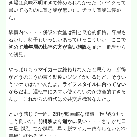
き場は意味不明すぎて停められなかった（バイクって
書いてあるのに置き場が無い）。チャリ置場に停め
た。
駅構内へ・・・併設の食堂は割と良心的価格。客層も
若いし、椅子もいっぱいあってけっこういい。ここで
初めて
若年層の比率の方が高い施設
を見た。群馬から
で初見。
やっぱりもう
マイカーは終わり
なんだと思うわ。所得
がどうのこうの言う勘違いジジイがいるけど、そうい
うワケではないんだよ。
ライフスタイルに合ってない
からだよ
。運転中にスマホ使えないのが致命的すぎる
んよ。これからの時代は公共交通機関なんだよ。
という感じで一周。2階が映画館な模様。稚内駅けっ
こう良いな。
前橋駅より遥かに良い
・・・さすがだ日
本最北駅。てか群馬、早く脱マイカー依存しないと20
年後に終わるぞ・・・