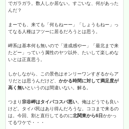
でガラガラ。数人しか居ない。すごいな、何があった
んだ？
まーでも、来ても「何もねーー」「しょうもねー」っ
てなる人種はフツーに居るだろうとは思う。
岬系は基本何も無いので「達成感やー」「最北まで来
たどー」っていう属性のヤツ以外、たいして楽しめな
いとは正直思う。
しかしながら、この景色はオンリーワンすぎるからア
リだとは思うんだけど、
かかる時間に対して満足度が
高く無い
というのは間違いない。解る。
つまり
宗谷岬はタイパコスパ悪い
。俺はどうでも良い
けど。タイパ民はあり得んだろうな。ココまで来るの
は。今回、割と直行してるのに
北関東から6日
かかっ
てるワケで・・・