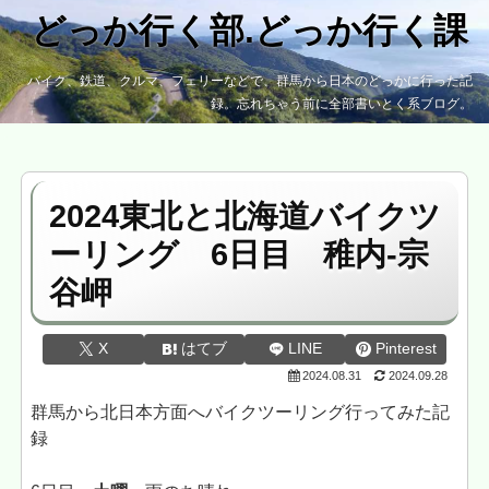
どっか行く部.どっか行く課
バイク、鉄道、クルマ、フェリーなどで、群馬から日本のどっかに行った記
録。忘れちゃう前に全部書いとく系ブログ。
2024東北と北海道バイクツ
ーリング 6日目 稚内-宗
谷岬
X
はてブ
LINE
Pinterest
2024.08.31
2024.09.28
群馬から北日本方面へバイクツーリング行ってみた記
録