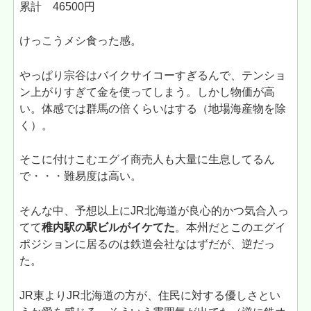
累計 46500円
けっこうメシ食った感。
やっぱり宗谷はバイクサイコーすぎるんで、テンショ
ン上がりすぎて金を使ってしまう。しかし物価が高
い。体感では群馬の倍くらいはする（地場海産物を除
く）。
そこに付けこむエグイ商売人も大量に生息してるん
で・・・難易度は高い。
そんな中、予想以上にJR北海道が良心的かつ気合入っ
てて
稚内駅の駅ビルがイケてた
。本州だとこのエグイ
ポジションに居るのは鉄道会社なはずだが、逆だっ
た。
JR東よりJR北海道の方が、住民に対する優しさとい