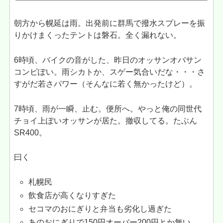
朝方から幌延は雨。出発前に群馬で撥水スプレーを振
りかけまくったテントは磐石。全く漏れない。
6時頃、バイクの音がした、昨日のオッサンオバサン
コンビぽい。雨シカトか、スゲー気合いだな・・・さ
すがだ若さパワー（そんなに若く無かったけど）。
7時頃、雨が一瞬、止む。便所へ。やっと俺の同世代
チョイ上ぽいオッサンが居た。撤収してる。たぶん
SR400。
曰く
札幌民
飲食店が高くなりすぎた
セコマのおにぎりと弁当も劣化し過ぎた
あのおにぎりで150円オーバー200円とか無い