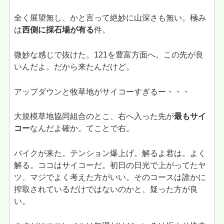
全く展望無し、かと言って絶妙に山深さも無い。極み
は
西側に採石場が有る
件。
微妙な感じで抜けた。121を豊富方面へ。この先が良
いんだよ。だから来たんだけど。
アップダウンと牧草地がサイコーすぎるー・・・
大規模草地協同組合のとこ、右へ入った先が
最もサイ
コー
なんだよ確か。てことで右。
バイクが来た。テンション爆上げ。解るよ君は。よく
解る。ココはサイコーだ。初日の日光で上がってたヤ
ツ、マジでよく考えた方がいい。そのコースは誰かに
搾取されているだけではないのかと、疑った方が良
い。