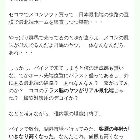
セコマでメロンソフト買って、日本最北端の線路の直
横で最北端ホームを鑑賞しつつ堪能・・・
やっぱり群馬で売ってるのと味が違うよ、メロンの風
味が飛んでるんだよ群馬のヤツ。一体なんなんだろ、
あれ・・・
しっかし、バイクで来てしまうと何の達成感も無い
な。てかホーム先端位置にバラスト盛ってあるし、外
にある最北端の線路？ あれなんなん？ 繋がってん
のか？ ココの
テラス脇のヤツがリアル最北端
じゃ
ね？ 撮鉄対策用のデコイか？
などと考えながら、稚内駅の堪能は終了。
バイクで数分、副港市場へ行ってみた。
客層の年齢が
いきなり高くなった
。なんだこれ。値段も高くなっ