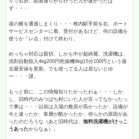
りで右折。副港通りから行った方が速かったは
ず・・・
港の横を通過しまくり・・・稚内駅手前を右。ポート
サービスセンターに着。受付があるけど、何の設備を
使うか「レ点」付けて終わり。
めっちゃ対応は親切、しかも中が超綺麗。洗濯機は、
洗剤自動投入4kg200円乾燥機9kg15分100円という過
去最安値を更新。でも使ってる人は居ないとゆ
ー・・・謎。
もっと前に、この情報知りたかったわぁ・・・しか
し、旧時代のみつばち村にいた人が言ってなかったっ
て事は・・・以前は入場の敷居が高かったか、設備が
今と違ったか、客層が酷かったか、何らかの原因があ
ったのだろうな（あと旧時代は、
無料洗濯機がけっこ
うあった
からなぁ）。