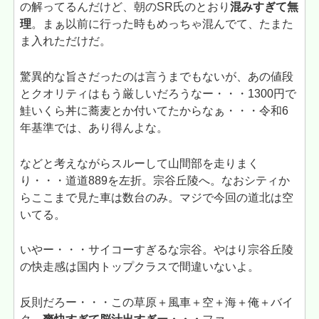
の解ってるんだけど、朝のSR氏のとおり
混みすぎて無
理
。まぁ以前に行った時もめっちゃ混んでて、たまた
ま入れただけだ。
驚異的な旨さだったのは言うまでもないが、あの値段
とクオリティはもう厳しいだろうなー・・・1300円で
鮭いくら丼に蕎麦とか付いてたからなぁ・・・令和6
年基準では、あり得んよな。
などと考えながらスルーして山間部を走りまく
り・・・道道889を左折。宗谷丘陵へ。なおシティか
らここまで見た車は数台のみ。マジで今回の道北は空
いてる。
いやー・・・サイコーすぎるな宗谷。やはり宗谷丘陵
の快走感は国内トップクラスで間違いないよ。
反則だろー・・・この草原＋風車＋空＋海＋俺＋バイ