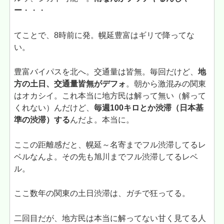
ー
・・・
てことで、8時前に発。幌延豊富はギリで降ってな
い。
豊富バイパスを北へ。交通量は皆無。毎回だけど、
地
方の土日、交通量皆無がデフォ
。朝から激混みの関東
はオカシイ。これ本当に地方民は解って無い（解って
くれない）んだけど、
毎週100キロとか渋滞（日本基
準の渋滞）する
んだよ。本当に。
ここの距離感だと、幌延～名寄までフル渋滞してるレ
ベルなんよ。その先も旭川までフル渋滞してるレベ
ル。
ここ数年の関東の土日渋滞は、ガチで狂ってる。
二回目だが、地方民は本当に解ってない甘く見てる人