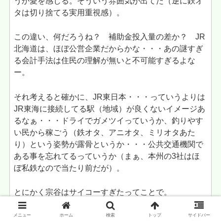
うか愛を感じる。そういう雰囲気が出てた（逆に鉄オ
タは切り捨てる実用重視感）。
この違い、何だろうね？ 補助金投入量の差か？ JR
北海道は、ほぼ公営企業だからかな・・・あの謎すぎ
る会計手法は住民の理解が無いと不可能すぎるよな
ー。
それ考えると確かに、JR東日本・・・っていうよりは
JR東海に接続してる駅（地域）が良くないイメージあ
るなぁ・・・ドライでガメツイっていうか、釣りやす
い民から稼ごう（鉄オタ、アニオタ、ミリオタあた
り）という姿勢が露骨というか・・・公共交通機関で
ある事を忘れてるっていうか（まぁ、本州の3社はほ
ぼ私鉄なので当たり前だが）。
とにかく宗谷はサイコーすぎたってことで。
メニュー
ホーム
検索
トップ
サイドバー