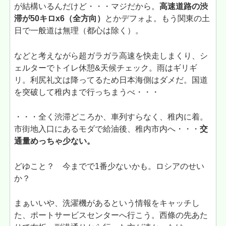
が結構いるんだけど・・・マジだから。
高速道路の渋
滞が50キロx6（全方向）
とかデフォよ。もう関東の土
日で一般道は無理（都心は除く）。
などと考えながら超ガラガラ高速を快走しまくり、シ
ェルターでトイレ休憩&天候チェック。雨はギリギ
リ。利尻礼文は降ってるため日本海側はダメだ。国道
を突破して稚内まで行っちまうべ・・・
・・・全く渋滞どころか、車列すらなく、稚内に着。
市街地入口にあるモダで給油後、稚内市内へ・・・
交
通量めっちゃ少ない。
どゆこと？ 今までで1番少ないかも。ロシアのせい
か？
まぁいいや、洗濯機があるという情報をキャッチし
た、ポートサービスセンターへ行こう。西條の先あた