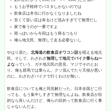
もうお手軽枠でパスタしかないのでは
飲食店は本当に行かなくなりましたね
安くて旨い店は有るけど混みすぎてて無理だし
家で食うのが一番ですよ
雨っぽいから今回はもう帰るつもり
俺ら地元民、無理して走る必要ないし
やはり居た。
北海道の飲食店オワコン説
を唱える地元
民。そして、わざわざ
無理して地元でバイク乗らねー
よな
っていう、ガチ地元民の意見。マジでそのとお
り。俺も群馬では乗らん。クソ混んでたり天候が悪い
のに、わざわざバイクで行くわけが無い。
飲食店についても俺と同見解だった。日本全国どこ行
っても、もう集中しすぎて無理なんよね。飲食店が目
的なら良いんだけど、俺らの目的って飲食店に行く事
じゃないんだよ。