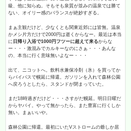
級、他に知らぬ。そもそも泉質が並みの温泉では勝て
ない、オイリー感のバランスが絶妙すぎる。
まぁ主観だけど、少なくとも関東近郊には皆無。温泉
かメシ片方だけで2000円は逝くからなー。最近は本当
に
日帰り入浴で1000円フツーに超えて来る
からな
ー・・・激混みでカルキーなのにさぁ・・・あんな
の、本当に行く意味無いよなー・・・
出て、ニコットへ。飲料水兼保冷剤（氷）を買ってか
らバイパスで幌延に帰還。ガソリンを入れて森林公園
へ戻ろうとしたら、スタンドが閉まっていた。
まだ18時過ぎだけど・・・さすがだ幌延。明日日曜だ
からヤバイ。やって無かったら、また豊富に行くしか
無い。まぁいいや。
森林公園に帰還。最初にいたVストロームの爺しか居