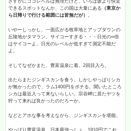
さすがにココレベルは無理だけど、いろは坂より快走
できるスポットなんか、この国は大量にある
（東京か
ら日帰りで行ける範囲には皆無だが）
。
いやーしっかし、一面広がる牧草地とアップダウンの
丘陵地がタマラン。サイコーすぎる・・・日光の∞倍
はサイコーよ。日光のレベルが低すぎて測定不能だ
よ。
そしてなぜかまた、豊富温泉に着。2回目入ろ。
出たらまたジンギスカンを食う。しかしやっぱりシカ
が無かったので、ラム1400円をポチる。聞いたところ
シカは最近入って来ないらしい。宗谷岬に居たヤツを
狩って来れば良かったのだろーか。
などとアホな事を考えながら、ジンギスカンを堪能。
やっぱり豊富温泉、日本最強っしょ。1910円でこれ