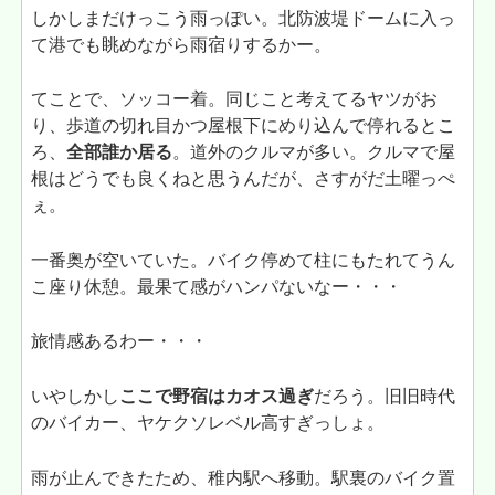
しかしまだけっこう雨っぽい。北防波堤ドームに入っ
て港でも眺めながら雨宿りするかー。
てことで、ソッコー着。同じこと考えてるヤツがお
り、歩道の切れ目かつ屋根下にめり込んで停れるとこ
ろ、
全部誰か居る
。道外のクルマが多い。クルマで屋
根はどうでも良くねと思うんだが、さすがだ土曜っぺ
ぇ。
一番奥が空いていた。バイク停めて柱にもたれてうん
こ座り休憩。最果て感がハンパないなー・・・
旅情感あるわー・・・
いやしかし
ここで野宿はカオス過ぎ
だろう。旧旧時代
のバイカー、ヤケクソレベル高すぎっしょ。
雨が止んできたため、稚内駅へ移動。駅裏のバイク置