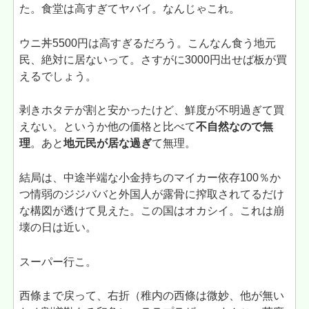
た。食堂は高すぎてヤバイ。なんじゃこれ。
ウニ丼5500円は高すぎるだろう。こんなん食う地元
民、絶対に居ないって。さすがに3000円出せば板が買
えるでしょう。
剥きホタテが割と安かったけど、鮮度が不明過ぎて買
えない。というか他の価格と比べて
不自然なので無
理
。あと
地元民が居な過ぎ
て無理。
結局は、中途半端な小金持ちのマイカー依存100％か
つ情弱のジジババと外国人が露骨に搾取されてるだけ
な構図が透けて見えた。この国はオカシイ。これは崩
壊の日は近い。
スーパー行こ。
西條まで戻って、右折（稚内の西條は微妙、他が無い