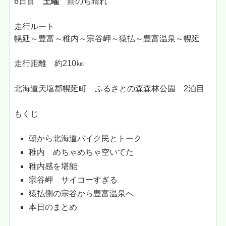
6日目
土曜
雨のち晴れ
走行ルート
幌延～豊富～稚内～宗谷岬～猿払～豊富温泉～幌延
走行距離 約210㎞
北海道天塩郡幌延町 ふるさとの森森林公園 2泊目
もくじ
朝から北海道バイク民とトーク
稚内 めちゃめちゃ空いてた
稚内感を堪能
宗谷岬 サイコーすぎる
猿払側の宗谷から豊富温泉へ
本日のまとめ