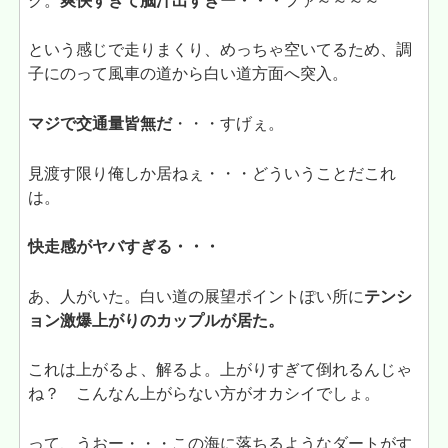
ク。
爽快すぎて脳汁出すぎー・・・
ファ～～～～
という感じで走りまくり、めっちゃ空いてるため、調
子にのって風車の道から白い道方面へ突入。
マジで交通量皆無だ
・・・すげぇ。
見渡す限り俺しか居ねぇ・・・どういうことだこれ
は。
快走感がヤバすぎる・・・
あ、人がいた。白い道の展望ポイントぽい所に
テンシ
ョン激爆上がりのカップルが居た。
これは上がるよ、解るよ。上がりすぎて倒れるんじゃ
ね？ こんなん上がらない方がオカシイでしょ。
って、うおー・・・この海に落ちるようなダートがす