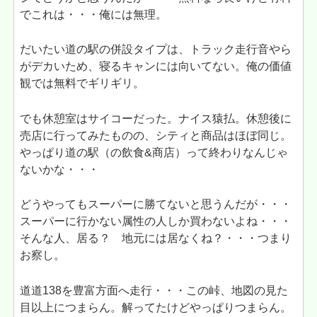
でこれは・・・俺には無理。
だいたい道の駅の併設タイプは、トラック走行音やら
がデカいため、寝るキャンには向いてない。俺の価値
観では無料でギリギリ。
でも休憩室はサイコーだった。ナイス猿払。休憩後に
売店に行ってみたものの、シティと商品はほぼ同じ。
やっぱり道の駅（の飲食&商店）って終わりなんじゃ
ないかな・・・
どうやってもスーパーに勝てないと思うんだが・・・
スーパーに行かない属性の人しか買わないよね・・・
そんな人、居る？ 地元には居なくね？・・・つまり
お察し。
道道138を豊富方面へ走行・・・この峠、地図の見た
目以上につまらん。解ってたけどやっぱりつまらん。