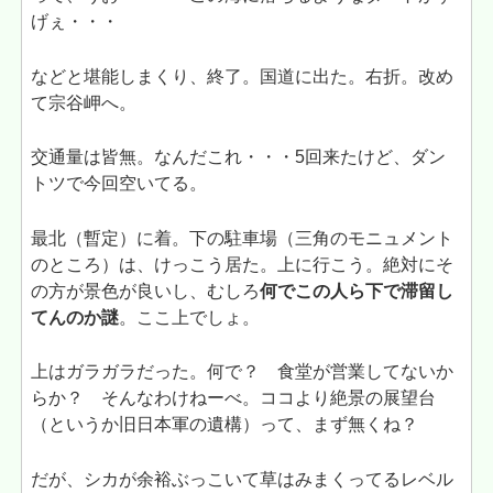
げぇ・・・
などと堪能しまくり、終了。国道に出た。右折。改め
て宗谷岬へ。
交通量は皆無。なんだこれ・・・5回来たけど、ダン
トツで今回空いてる。
最北（暫定）に着。下の駐車場（三角のモニュメント
のところ）は、けっこう居た。上に行こう。絶対にそ
の方が景色が良いし、むしろ
何でこの人ら下で滞留し
てんのか謎
。ここ上でしょ。
上はガラガラだった。何で？ 食堂が営業してないか
らか？ そんなわけねーべ。ココより絶景の展望台
（というか旧日本軍の遺構）って、まず無くね？
だが、シカが余裕ぶっこいて草はみまくってるレベル