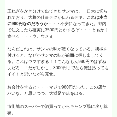
玉ねぎをかき分けて出てきたサンマは、一口大に切ら
れており、大将の仕事テクが伝わるデキ。
これは本当
に980円なのだろうか
・・・不安になってきた。都内
で注文したら確実に3500円とかするぞ・・・ともかく
食べる・・・ウ、ウメぇーー
なんだこれは。サンマの味が濃くなっている。胡椒を
付けると、なぜかサンマの味が前面に押し出してく
る。これはウマすぎる！！こんなもん980円のはずね
ぇだろ！！だがしかし、3000円までなら俺は払っても
イイ！と思いながら完食。
お会計をすると・・・マジで980円だった。この店ヤ
バいな。と思いつつ、大満足で店を出る。
市街地のスーパーで酒買ってからキャンプ場に戻り就
寝。