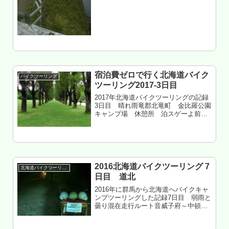
へ 北太平洋シーサイドラインサイコー
キトウシ野営場へ 釧路...
宿泊費ゼロで行く北海道バイク
バイクツーリング
ツーリング2017-3日目
2017年北海道バイクツーリングの記録
3日目 晴れ雨竜郡北竜町 金比羅公園
キャンプ場 休憩所 泊スゲーよ前田
森林公園もくじ 北海道新幹線の競合は
新潟小樽航路かもしれない 小樽港から
トライアル手稲星置店へ 前田森林公園
へ 北村中央公園ふれあい...
2016北海道バイクツーリング 7
北海道バイクツーリング
日目 道北
2016年に群馬から北海道へバイクキャ
ンプツーリングした記録7日目 弱雨と
曇り混在走行ルート音威子府～中頓別
～浜頓別～豊富～ピンネシリ温泉～中
頓別枝幸郡中頓別町 ライダーハウス