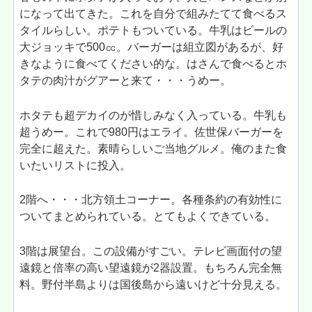
になって出てきた。これを自分で組みたてて食べるス
タイルらしい。ポテトもついている。牛乳はビールの
大ジョッキで500㏄。バーガーは組立図があるが、好
きなように食べてください的な。はさんで食べるとホ
タテの肉汁がグアーと来て・・・うめー。
ホタテも超デカイのが惜しみなく入っている。牛乳も
超うめー。これで980円はエライ。佐世保バーガーを
完全に超えた。素晴らしいご当地グルメ。俺のまた食
いたいリストに投入。
2階へ・・・北方領土コーナー。各種条約の有効性に
ついてまとめられている。とてもよくできている。
3階は展望台。この設備がすごい。テレビ画面付の望
遠鏡と倍率の高い望遠鏡が2器設置。もちろん完全無
料。野付半島よりは国後島から遠いけど十分見える。