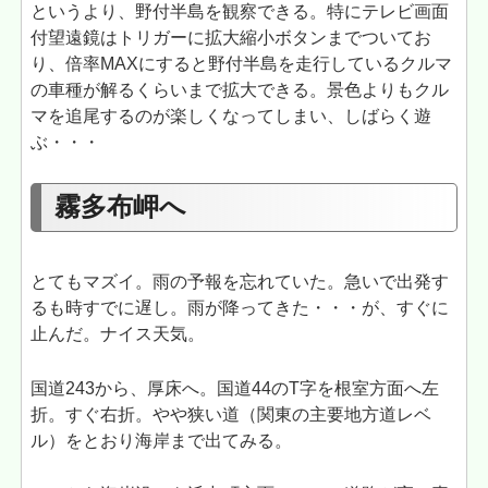
というより、野付半島を観察できる。特にテレビ画面
付望遠鏡はトリガーに拡大縮小ボタンまでついてお
り、倍率MAXにすると野付半島を走行しているクルマ
の車種が解るくらいまで拡大できる。景色よりもクル
マを追尾するのが楽しくなってしまい、しばらく遊
ぶ・・・
霧多布岬へ
とてもマズイ。雨の予報を忘れていた。急いで出発す
るも時すでに遅し。雨が降ってきた・・・が、すぐに
止んだ。ナイス天気。
国道243から、厚床へ。国道44のT字を根室方面へ左
折。すぐ右折。やや狭い道（関東の主要地方道レベ
ル）をとおり海岸まで出てみる。