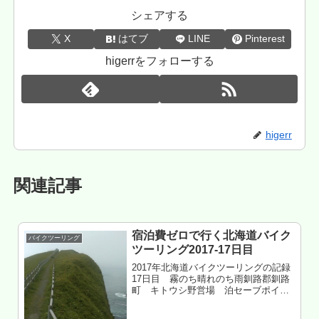
シェアする
X
はてブ
LINE
Pinterest
higerrをフォローする
higerr
関連記事
宿泊費ゼロで行く北海道バイク
バイクツーリング
ツーリング2017-17日目
2017年北海道バイクツーリングの記録
17日目 霧のち晴れのち雨釧路郡釧路
町 キトウシ野営場 泊セーブポイン
トはありませんもくじ 道東東部の霧中
ツーリング 北太平洋シーサイドライン