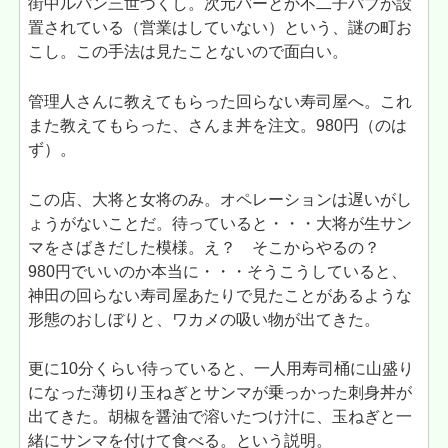
街中ルパン三世づくし。次元バーとか不二子パブが設
置されている（営業はしていない）という、謎の町お
こし。この手法は見たことないので面白い。
管理人さんに教えてもらった回らない寿司屋へ。これ
また教えてもらった、さんま丼を注文。980円（のは
ず）。
この店、大将と女将のみ。オペレーションは遅いがし
ょうがないことだ。待っていると・・・大将が生サン
マをさばきだした模様。え？ そこからやるの？
980円でいいのか本当に・・・そうこうしていると、
神田の回らない寿司屋あたりで見たことがあるような
形態のおしぼりと、ワカメの吸い物が出てきた。
更に10分くらい待っていると、一人用寿司桶に山盛り
になった薄切り玉ねぎとサンマが乗っかった刺身丼が
出てきた。胡椒を醤油で溶いたつけ汁に、玉ねぎと一
緒にサンマを付けて食べる。という説明。