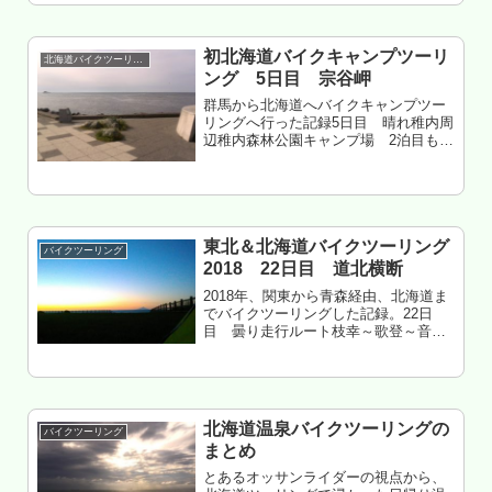
北緯45度みつばち村 泊もくじ 中頓別
のライダーハウス 北緯45...
初北海道バイクキャンプツーリ
北海道バイクツーリング
ング 5日目 宗谷岬
群馬から北海道へバイクキャンプツー
リングへ行った記録5日目 晴れ稚内周
辺稚内森林公園キャンプ場 2泊目もく
じ 稚内森林公園キャンプ場 人多い 豊
富温泉へ 豊富温泉 ふれあいセンター
イイ 鹿肉ジンギスカン旨い 稚内空港方
面へ 宗谷丘陵から宗...
東北＆北海道バイクツーリング
バイクツーリング
2018 22日目 道北横断
2018年、関東から青森経由、北海道ま
でバイクツーリングした記録。22日
目 曇り走行ルート枝幸～歌登～音威
子府～遠別～初山別北海道苫前郡初山
別村 みさき台キャンプ場中段 泊も
くじ 枝幸はメシで困る 内陸部 超寒い
初山別みさき台 けっこう人...
北海道温泉バイクツーリングの
バイクツーリング
まとめ
とあるオッサンライダーの視点から、