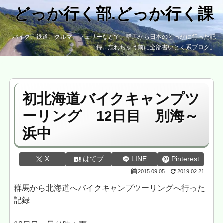
どっか行く部.どっか行く課
バイク、鉄道、クルマ、フェリーなどで、群馬から日本のどっかに行った記
録。忘れちゃう前に全部書いとく系ブログ。
初北海道バイクキャンプツ
ーリング 12日目 別海～
浜中
X
はてブ
LINE
Pinterest
2015.09.05
2019.02.21
群馬から北海道へバイクキャンプツーリングへ行った
記録