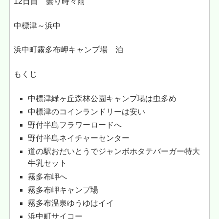
12日目 曇り時々雨
中標津～浜中
浜中町霧多布岬キャンプ場 泊
もくじ
中標津緑ヶ丘森林公園キャンプ場は虫多め
中標津のコインランドリーは安い
野付半島フラワーロードへ
野付半島ネイチャーセンター
道の駅おだいとうでジャンボホタテバーガー特大
牛乳セット
霧多布岬へ
霧多布岬キャンプ場
霧多布温泉ゆうゆはイイ
浜中町サイコー