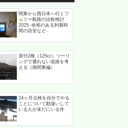
関東から西日本へ行くフ
ェリー航路の比較検討
2025 -余裕のある到着時
間の目安など-
原付2種（125cc）ツーリ
ングで通れない道路を考
える（南関東編）
24ヶ月点検を自分でやる
ことについて勘違いして
いる人が未だにいる件