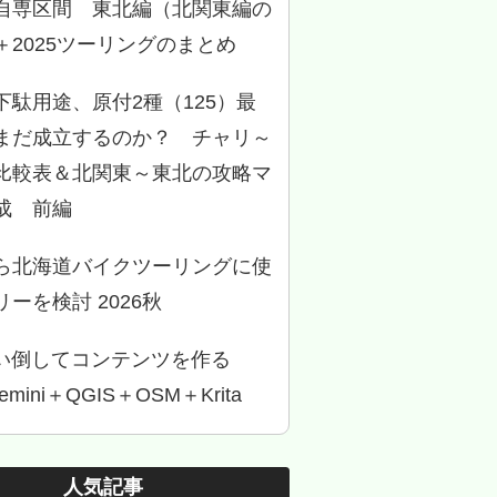
自専区間 東北編（北関東編の
＋2025ツーリングのまとめ
下駄用途、原付2種（125）最
まだ成立するのか？ チャリ～
比較表＆北関東～東北の攻略マ
成 前編
ら北海道バイクツーリングに使
ーを検討 2026秋
使い倒してコンテンツを作る
Gemini＋QGIS＋OSM＋Krita
人気記事