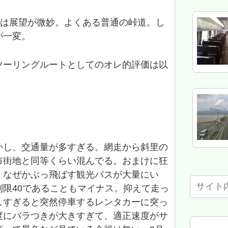
側は展望が微妙。よくある普通の峠道。し
が一変。
ツーリングルートとしてのオレ的評価は以
かし、交通量が多すぎる。網走から斜里の
市街地と同等くらい混んでる。おまけに狂
、なぜかぶっ飛ばす観光バスが大量にい
限40であることもマイナス。抑えて走っ
しすぎると突然停車するレンタカーに突っ
度にバラつきが大きすぎて、適正速度がサ