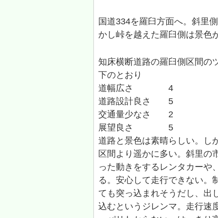
国道334を羅臼方面へ。斜里
かし峠を越えた羅臼側は景色
知床横断道路の羅臼側区間の
下のとおり
道幅広さ 4
道路設計良さ 5
交通量少なさ 2
展望良さ 5
道路と景色は素晴らしい。し
区間より遥かに多い。斜里の
った動きをするレンタカーや
る。安心して走行できない。制
ても突っ込まれそうだし、出
込むというジレンマ。走行速