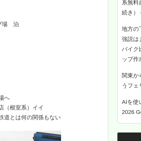
系無料
続き）
プ場 泊
地方の
強説は
バイク
ップ作
関東か
うフェリ
場へ
AIを
店（根室系）イイ
2026 
鉄道とは何の関係もない