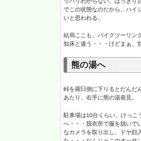
ッパリわからない。はっきり
でこの状態なのだから、ハイ
いと思われる。
結局ここも、バイクツーリン
知床と違う・・・けどまぁ、
熊の湯へ
峠を羅臼側に下りるとだんだん
あたり、右手に熊の湯発見。
駐車場は10台くらい。けっこ
へ・・・脱衣所で服を脱いで
なカメラを取り出し、ドヤ顔
た・・・なんじゃこのオッサ