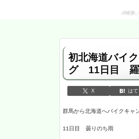
バイク
初北海道バイ
グ 11日目 
X
はて
群馬から北海道へバイクキャ
11日目 曇りのち雨