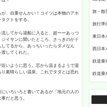
旅・散
ろが、自重せんかい！コイツは本物のアホ
ンタクトをする。
旅行準
を流してから湯船に入ると、超ーーあっつ
東日本
、ジイサンに聞いたところ、さっきのがド
入してるから、あっちいったらダメなん
西日本
を渡してくれた。
鉄道乗
が近いように思う。芯から温まるようで湯
あり素晴らしい温泉。これでタダとは恐れ
鉄道乗
所にいろいろと書いてあるが「地元の人の
大事だと思う。