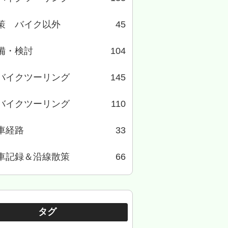
策 バイク以外
45
備・検討
104
バイクツーリング
145
バイクツーリング
110
車経路
33
車記録＆沿線散策
66
タグ