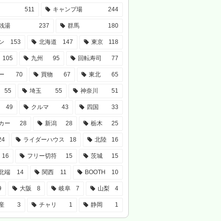
511
キャンプ場
244
銭湯
237
群馬
180
ン
153
北海道
147
東京
118
105
九州
95
回転寿司
77
ー
70
買物
67
東北
65
55
埼玉
55
神奈川
51
49
クルマ
43
四国
33
カー
28
新潟
28
栃木
25
24
ライダーハウス
18
北陸
16
16
フリー切符
15
茨城
15
北端
14
関西
11
BOOTH
10
9
大阪
8
岐阜
7
山梨
4
産
3
チャリ
1
静岡
1