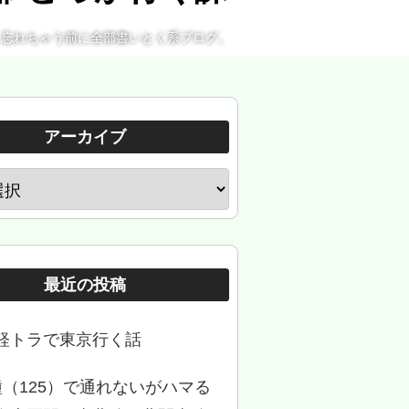
。忘れちゃう前に全部書いとく系ブログ。
アーカイブ
最近の投稿
軽トラで東京行く話
種（125）で通れないがハマる