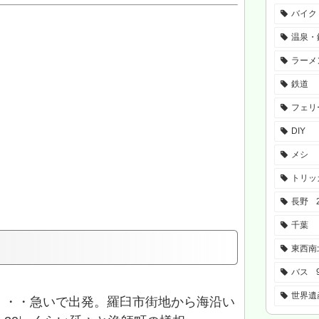
バイク
温泉・
ラーメ
鉄道
フェリ
DIY
メシ
トリッ
長野
千葉
東西南
バス
世界遺
・・・急いで出発。羅臼市街地から海沿い