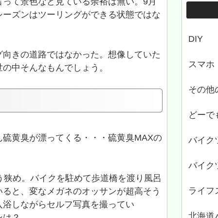
言って景色など見ている余裕は無い。9月
シーズンはツーリングができる状態ではな
DIY
グ向きの道路ではなかった。想像していた
スマホ
世の中そんなもんでしょう。
その他
どーで
硫黄臭が漂ってくる・・・硫黄臭MAXの
バイク
バイク
う狭め。バイクを駐めて歩道橋を渡り風呂
ライフ
いると、変なメガネのオッサンが超高そう
入浴しながらセルフ写真を撮ってい
北海道
ンは？